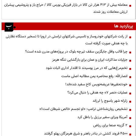
معامله بیش از ۴۱۳ هزار تن کالا در بازار فیزیکی بورس کالا / حراج باز و پتروشیمی پیشران
ارزش معاملات روز شدند
پربازدید ها
از رانت‌ شرکتهای خودروساز و تاسیس شرکتهای تراستی در اروپا تا تسخیر دستگاه نظارتی
با چه هدفی صورت گرفته است
چرا قالب وافل جایگزین سقف تیرچه بلوک در پروژه‌های مدرن شده است؟
جزئیات مذاکرات ایران و عمان برای بازگشایی تنگه هرمز
تخم‌مرغ‌هایی که در مرز پوسیدند تا اقتدار اداری اثبات شود
انصارالله: رفع محاصره یمن مطالبه اصلی ماست
خودتحقیرها عریضه‌نویس کاخ سفید شده‌اند!
عملیات «نصر ۷» چه هدفی را دنبال می‌کرد؟
زلزله شهر یاسوج را لرزاند
تشخیص روان‌شناختی ترامپ: «او تجسم خالص شیطان است!»
آمریکا ویزای سفیر برزیل را باطل کرد
۲ گزینه صنعا برای ریاض
۴۵۰۰ فروند کشتی در بنادر باهنر و شرق هرمزگان پهلو گرفتند