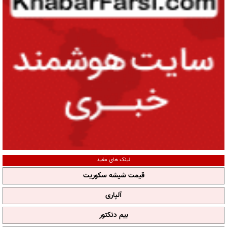
لینک های مفید
قیمت شیشه سکوریت
آلپاری
بیم دتکتور