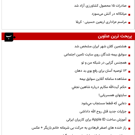
صادرات ۱۵ محصول کشاورزی آزاد شد
میانکاله در آتش می‌سوزد
مراسم عزاداری اربعین حسینی - کربلا
پربحث ترین عناوین
هشتمین کلان شهر ایران مشخص شد
سوابق بیمه شدگان روی سایت تامین اجتماعی
همجنس گرایی در شبکه من و تو
13 توصیه آسان برای رفع بوی بد دهان
مشاهده سامانه آنلاين سوابق بیمه
حكم آيت‌الله مكارم درباره شاهين نجفي
سایتهای همسریابی!
دعايي كه قطعا مستجاب مي‌شود
جزئیات جدید قتل روح الله داداشی
آموزش ساخت Apple ID برای کاربران ایرانی
راز خنده های اصغر فرهادی به حرکت بی شرمانه خانم بازیگر + عکس