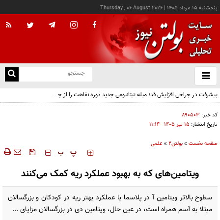
پنجشنبه ۱۵ مرداد ۱۴۰۵
|
Thursday , 06 August 2026
از
و
ته
پیشرفت در جراحی افزایش قد؛ میله تیتانیومی جدید دوره نقاهت را از چند ماه به چند هفته
ن
کاهش می‌دهد
نو
کد خبر:
۸۹۰۵۰۳
تاریخ انتشار:
۱۵ تير ۱۴۰۵ - ۱۱:۱۴
صفحه نخست
»
بولتن2
»
علمی
‍‍‍ پ
پ
ویتامین‌های که به بهبود عملکرد ریه کمک می‌کنند
سطوح بالاتر ویتامین آ در پلاسما با عملکرد بهتر ریه در کودکان و بزرگسالان
مبتلا به آسم همراه است، در عین حال، ویتامین دی در بزرگسالان مزایای ...