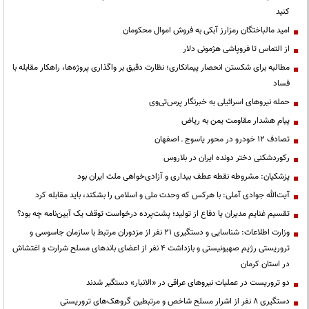
کنید
امید مالباختگان رمزارز آبکی به فروش اموال محکومان
از التماس تا فروپاشی هژمونی دلار
مطالبه برای شکستن انحصار پیمانکاری؛ نظارت دقیق بر واگذاری پروژه‌ها، راهکار مقابله با
فساد
حمله نیروهای اسرائیلی به خبرنگار پرس‌تی‌وی
پیام هشدار مقاومت یمن به ریاض
تصادف ۱۲ خودرو در محور یاسوج ـ اصفهان
رکوردشکنی دختر دونده ایران در بلاروس
پزشکیان: مشروطه نقطه عطف بیداری و آزادی‌خواهی ملت ایران بود
آیت‌الله جوادی آملی: با هرکس که وحدت ملی و اسلامی را بشکند، باید مقابله کرد
تقسیم غنایم مدیران یا دفاع از تولید؛ پشت‌پرده درخواست توقف یک آیین‌نامه چه بود؟
وزارت اطلاعات: شناسایی و دستگیری ۲۱ نفر از مزدوران مرتبط با سازمان جاسوسی و
تروریستی رژیم صهیونیستی و بازداشت ۴ نفر از اعضای باندهای مسلح شرارت و اغتشاش
در استان کرمان
دو تروریست در عملیات نیروهای عراقی در «الانبار» دستگیر شدند
دستگیری ۸ نفر از اشرار مسلح شاخص و مرتبطین گروهک‌های تروریستی