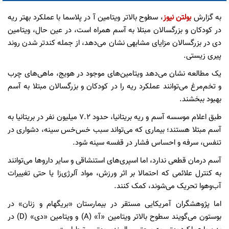
به گزارش
بولتن نیوز
، سطوح بالاتر ویتامین آ در پلاسما با عملکرد بهتر ریه
در کودکان و بزرگسالان مبتلا به آسم همراه است، در عین حال، ویتامین
دی در بزرگسالان مزایای مشابهی نشان می‌دهد، از جمله کندتر شدن روند
پیری زیستی.
یک مطالعه نشان می‌دهد ویتامین‌های موجود در هویج، ماهی‌های چرب
و تخم‌مرغ می‌توانند عملکرد ریه را در کودکان و بزرگسالان مبتلا به آسم
بهبود ببخشند.
طبق اعلام موسسه آسم و ریه بریتانیا، حدود ۷.۲ میلیون نفر در بریتانیا به
آسم مبتلا هستند؛ بیماری‌ که می‌تواند سبب خس‌خس سینه، دشواری در
تنفس، سرفه و احساس فشار در قفسه سینه شود.
آسم درمان قطعی ندارد، اما اسپری‌های استنشاقی و سایر داروها می‌توانند
به کنترل علائمی که احتمالا بر اثر ورزش، مواد آلرژی‌زا یا حتی تغییرات
آب‌وهوا تحریک ‌می‌شوند، کمک کنند.
اما پژوهشگران آمریکایی مستقر در بیمارستان «بریگهام و زنان» در
بوستون می‌گویند سطوح بالاتر ویتامین «آ» (A) و ویتامین «دی» (D) در