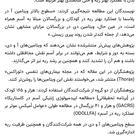
بدن با عملکرد بهتر ریه و حتی سالمندی بهتر مرتبط است.
نویسندگان این مطالعه نتیجه‌گیری کردند: «سطوح بالاتر ویتامین آ در
پلاسما با عملکرد بهتر ریه در کودکان و بزرگسالان مبتلا به آسم همراه
است، در عین حال، ویتامین دی در بزرگسالان مزایای مشابهی نشان
می‌دهد، از جمله کندتر شدن روند پیری زیستی.»
پژوهش‌های پیش‌تر منتشرشده نشان می‌دهند که ویتامین‌های آ و دی،
بسته به دوز و شرایط، هم می‌توانند در برابر آسم نقش محافظتی داشته
باشند و هم آن را تشدید کنند و همچنین بر رشد ریه نیز اثر می‌گذارند.
پژوهشگران در این مقاله که در مجله بیماری‌های تنفسی «ثوراکس»
(Thorax) منتشر شد، می‌خواستند نقش این ویتامین‌ها را روشن‌تر کنند.
پژوهشگران از دو گروه از شرکت‌کنندگان استفاده کردند: هزار و ۱۶۵ کودک
در [برنامه تحقیقاتی] «مطالعه اپیدمیولوژی ژنتیکی آسم در کاستاریکا»
(GACRS) و هزار و ۴۱ بزرگسال در مطالعه طولی «عوامل اُمیکسِ موثر بر
عملکرد ریه در آسم» (ODOLLFA)
سطح ویتامین‌های آ و دی در همه شرکت‌کنندگان و همچنین ظرفیت ریه
اندازه‌گیری شد.