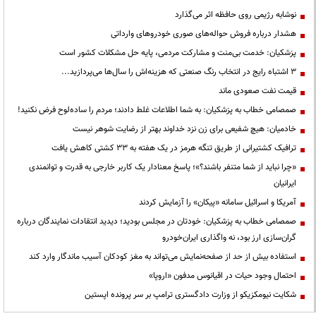
نوشابه رژیمی روی حافظه اثر می‌گذارد
هشدار درباره فروش حواله‌های صوری خودروهای وارداتی
پزشکیان: خدمت بی‌منت و مشارکت مردمی، پایه حل مشکلات کشور است
3 اشتباه رایج در انتخاب رنگ صنعتی که هزینه‌اش را سال‌ها می‌پردازید...
قیمت نفت صعودی ماند
صمصامی خطاب به پزشکیان: به شما اطلاعات غلط دادند؛ مردم را ساده‌لوح فرض نکنید!
خادمیان: هیچ شفیعی برای زن نزد خداوند بهتر از رضایت شوهر نیست
ترافیک کشتیرانی از طریق تنگه هرمز در یک هفته به ۳۳ کشتی کاهش یافت
«چرا نباید از شما متنفر باشند؟»؛ پاسخ معنادار یک کاربر خارجی به قدرت و توانمندی
ایرانیان
آمریکا و اسرائیل سامانه «پیکان» را آزمایش کردند
صمصامی خطاب به پزشکیان: خودتان در مجلس بودید؛ دیدید انتقادات نمایندگان درباره
گران‌سازی ارز بود، نه واگذاری ایران‌خودرو
استفاده بیش از حد از صفحه‌نمایش می‌تواند به مغز کودکان آسیب ماندگار وارد کند
احتمال وجود حیات در اقیانوس مدفون «اروپا»
شکایت نیومکزیکو از وزارت دادگستری ترامپ بر سر پرونده اپستین