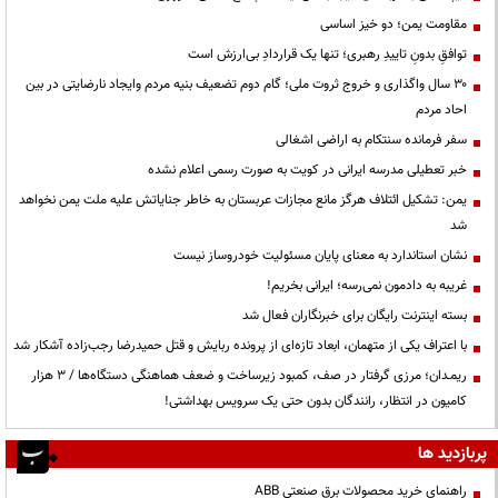
مقاومت یمن؛ دو خیز اساسی
توافقِ بدونِ تاییدِ رهبری؛ تنها یک قراردادِ بی‌ارزش است
۳۰ سال واگذاری و خروج ثروت ملی؛ گام دوم تضعیف بنیه مردم وایجاد نارضایتی در بین
احاد مردم
سفر فرمانده سنتکام به اراضی اشغالی
خبر تعطیلی مدرسه ایرانی در کویت به صورت رسمی اعلام نشده
یمن: تشکیل ائتلاف هرگز مانع مجازات عربستان به خاطر جنایاتش علیه ملت یمن نخواهد
شد
نشان استاندارد به معنای پایان مسئولیت خودروساز نیست
غریبه به دادمون نمی‌رسه؛ ایرانی بخریم!
بسته اینترنت رایگان برای خبرنگاران فعال شد
با اعتراف یکی از متهمان، ابعاد تازه‌ای از پرونده ربایش و قتل حمیدرضا رجب‌زاده آشکار شد
ریمـدان؛ مرزی گرفتار در صف، کمبود زیرساخت و ضعف هماهنگی دستگاه‌ها / ۳ هزار
کامیون در انتظار، رانندگان بدون حتی یک سرویس بهداشتی!
پربازدید ها
راهنمای خرید محصولات برق صنعتی ABB