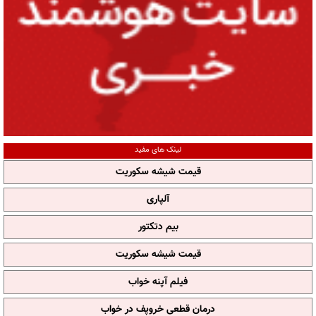
لینک های مفید
قیمت شیشه سکوریت
آلپاری
بیم دتکتور
قیمت شیشه سکوریت
فیلم آپنه خواب
درمان قطعی خروپف در خواب