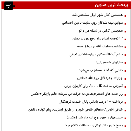
پربحث ترین عناوین
هشتمین کلان شهر ایران مشخص شد
سوابق بیمه شدگان روی سایت تامین اجتماعی
همجنس گرایی در شبکه من و تو
13 توصیه آسان برای رفع بوی بد دهان
مشاهده سامانه آنلاين سوابق بیمه
حكم آيت‌الله مكارم درباره شاهين نجفي
سایتهای همسریابی!
دعايي كه قطعا مستجاب مي‌شود
جزئیات جدید قتل روح الله داداشی
آموزش ساخت Apple ID برای کاربران ایرانی
راز خنده های اصغر فرهادی به حرکت بی شرمانه خانم بازیگر + عکس
پرداخت ۱۰۰ درصد پاداش پایان خدمت فرهنگیان
خلافی آنلاین/استعلام خلافی خودرو از طریق اینترنت، پیام کوتاه ، تلفن
جسدغرق درخون روح الله داداشی (عکس)
پاسخ های دکتر توکلی به سوالات کنکوری ها