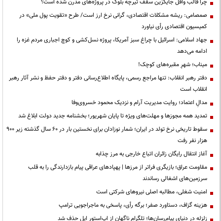
چرا قالب وافل جایگزین سقف تیرچه بلوک در پروژه‌های مدرن شده است؟
صمصامی: ریشه مشکلات اقتصادی، گرانی نرخ ارز است/ طرح «تقویت پول ملی» در
کمیسیون اقتصادی رأی نیاورد
جهاد اسلامی: اسرائیل با چراغ سبز آمریکا، پروژه نسل‌کشی و کوچ اجباری مردم غزه را
ادامه می‌دهد
میناب؛ شهرِ مقبره‌های کوچک!
دفتر رهبر انقلاب: تنها مراجع رسمی، پایگاه اطلاع‌رسانی دفتر و دفتر حفظ و نشر آثار رهبر
انقلاب است
مدالِ اعتماد؛ روایت مدیریت آرام و نزدیک محمود خسروی‌وفا
تمدید همه مجوزها و مهلت‌های ویژه تا پایان شهریور؛ بخشنامه جدید دولت ابلاغ شد
سقوط تاریخی نرخ تولد در ایران؛ شمار نوزادان برای نخستین بار در ۶۰ سال گذشته زیر ۹۰۰
هزار نفر رفت
آغاز انتقال رایگان زائران اتباع خارجی به مرز چذابه
مقاومت عراق؛ بازیگری فراتر از مرزها | پهپادهای عراقی پیام بازدارندگی را به قلب
سرزمین‌های اشغالی رساندند
‌امنیت شغلی، مطالبه اصلی نیروهای شرکتی است
هزینه گزاف، دستاورد صفر؛ برگه رأی، پاسخی به ماجراجویی ترامپ
زلزله در دنیای پیام‌رسان‌ها؛ تلگرام ناگهان از اپ‌استور اپل حذف شد