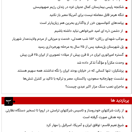
شکنجه رئیس بیمارستان کمال عدوان غزه در زندان رژیم صهیونیستی
تنگه هرمز قابل معامله نیست برای آمریکا معبر باز نکنید
پیامدهای کنوانسیون خزر از واگذاری بحرین هم زیان‌بارتر است
از دشمن ذره ای امید خیرخواهی نباید داشته باشیم
موکب شهدای رزکان؛ ۱۵۲ شب همدلی، خدمت و میزبانی از مردم ولایت‌مدار شهریار
پل شهرستان پل‌سفید پس از ۲۵ سال به مرحله بهره‌برداری رسید
گستره امپراتوری ایران در ۵ قرن پیش از میلاد؛ تصویری از ایران ۲۵ قرن پیش
وحدت مکرّراً و مؤکّداً تذکر داده شد
پزشکیان: تنها کسانی که در خیابان بودند ایران را نگه نداشتند همه سهیم هستند
نشست چهارجانبه سعودی، پاکستان، مصر و ترکیه با تاکید بر کنترل تنش‌ها
ماجرای نصب سنگ مزار اکبر عبدی چیست؟
پربازدید ها
از رانت‌ شرکتهای خودروساز و تاسیس شرکتهای تراستی در اروپا تا تسخیر دستگاه نظارتی
با چه هدفی صورت گرفته است
شیخ نعیم قاسم: توافق ایران و آمریکا، اسرائیل را مهار کرد