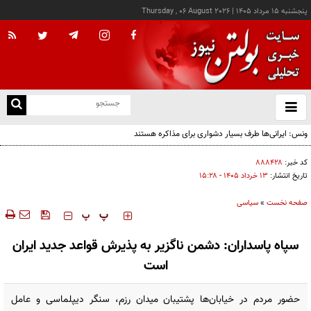
پنجشنبه ۱۵ مرداد ۱۴۰۵
|
Thursday , 06 August 2026
از
و
ته
ن
نو
کد خبر:
۸۸۸۴۲۸
تاریخ انتشار:
۱۳ خرداد ۱۴۰۵ - ۱۵:۲۸
صفحه نخست
»
سیاسی
‍‍‍ پ
پ
سپاه پاسداران: دشمن ناگزیر به پذیرش قواعد جدید ایران
است
حضور مردم در خیابان‌ها پشتیبان میدان رزم، سنگر دیپلماسی و عامل