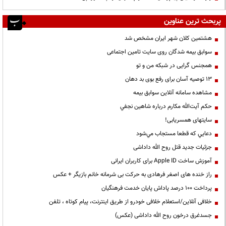
پربحث ترین عناوین
هشتمین کلان شهر ایران مشخص شد
سوابق بیمه شدگان روی سایت تامین اجتماعی
همجنس گرایی در شبکه من و تو
13 توصیه آسان برای رفع بوی بد دهان
مشاهده سامانه آنلاين سوابق بیمه
حكم آيت‌الله مكارم درباره شاهين نجفي
سایتهای همسریابی!
دعايي كه قطعا مستجاب مي‌شود
جزئیات جدید قتل روح الله داداشی
آموزش ساخت Apple ID برای کاربران ایرانی
راز خنده های اصغر فرهادی به حرکت بی شرمانه خانم بازیگر + عکس
پرداخت ۱۰۰ درصد پاداش پایان خدمت فرهنگیان
خلافی آنلاین/استعلام خلافی خودرو از طریق اینترنت، پیام کوتاه ، تلفن
جسدغرق درخون روح الله داداشی (عکس)