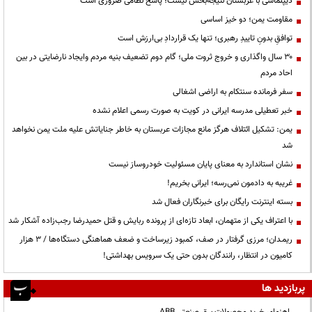
دیپلماسی با عربستان نتیجه‌بخش نیست؛ پاسخ نظامی ضروری است
مقاومت یمن؛ دو خیز اساسی
توافقِ بدونِ تاییدِ رهبری؛ تنها یک قراردادِ بی‌ارزش است
۳۰ سال واگذاری و خروج ثروت ملی؛ گام دوم تضعیف بنیه مردم وایجاد نارضایتی در بین
احاد مردم
سفر فرمانده سنتکام به اراضی اشغالی
خبر تعطیلی مدرسه ایرانی در کویت به صورت رسمی اعلام نشده
یمن: تشکیل ائتلاف هرگز مانع مجازات عربستان به خاطر جنایاتش علیه ملت یمن نخواهد
شد
نشان استاندارد به معنای پایان مسئولیت خودروساز نیست
غریبه به دادمون نمی‌رسه؛ ایرانی بخریم!
بسته اینترنت رایگان برای خبرنگاران فعال شد
با اعتراف یکی از متهمان، ابعاد تازه‌ای از پرونده ربایش و قتل حمیدرضا رجب‌زاده آشکار شد
ریمـدان؛ مرزی گرفتار در صف، کمبود زیرساخت و ضعف هماهنگی دستگاه‌ها / ۳ هزار
کامیون در انتظار، رانندگان بدون حتی یک سرویس بهداشتی!
پربازدید ها