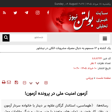
يکشنبه ۱۸ مرداد ۱۴۰۵
|
Sunday , 09 August 2026
از
و
ته
ن
نو
کد خبر:
۸۸۸۲۲۴
تعداد نظرات:
۶ نظر
تاریخ انتشار:
۱۰ خرداد ۱۴۰۵ - ۱۰:۲۰
صفحه نخست
»
ورزشی
‍‍‍ پ
پ
آزمون امنیت ملی در پرونده آزمون!
رسانه‌ها: 《طهماسبی، استاندار گرگان علاوه بر دیدار با خانواده سردار آزمون
در دفتر کار خود، در تماس‌های متعدد با وزیر ورزش و دیگر مقامات موثر