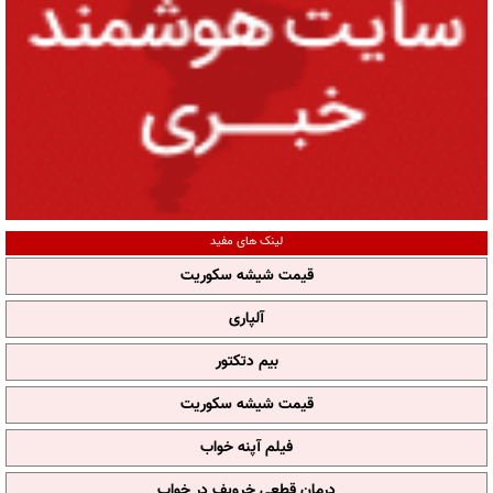
لینک های مفید
قیمت شیشه سکوریت
آلپاری
بیم دتکتور
قیمت شیشه سکوریت
فیلم آپنه خواب
درمان قطعی خروپف در خواب