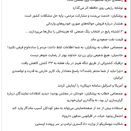
راهنمای خرید محصولات برق صنعتی ABB
نوشابه رژیمی روی حافظه اثر می‌گذارد
پزشکیان: خدمت بی‌منت و مشارکت مردمی، پایه حل مشکلات کشور است
هشدار درباره فروش حواله‌های صوری خودروهای وارداتی
3 اشتباه رایج در انتخاب رنگ صنعتی که هزینه‌اش را سال‌ها می‌پردازید...
قیمت نفت صعودی ماند
صمصامی خطاب به پزشکیان: به شما اطلاعات غلط دادند؛ مردم را ساده‌لوح فرض نکنید!
خادمیان: هیچ شفیعی برای زن نزد خداوند بهتر از رضایت شوهر نیست
ترافیک کشتیرانی از طریق تنگه هرمز در یک هفته به ۳۳ کشتی کاهش یافت
«چرا نباید از شما متنفر باشند؟»؛ پاسخ معنادار یک کاربر خارجی به قدرت و توانمندی
ایرانیان
آمریکا و اسرائیل سامانه «پیکان» را آزمایش کردند
صمصامی خطاب به پزشکیان: خودتان در مجلس بودید؛ دیدید انتقادات نمایندگان درباره
گران‌سازی ارز بود، نه واگذاری ایران‌خودرو
استفاده بیش از حد از صفحه‌نمایش می‌تواند به مغز کودکان آسیب ماندگار وارد کند
احتمال وجود حیات در اقیانوس مدفون «اروپا»
شکایت نیومکزیکو از وزارت دادگستری ترامپ بر سر پرونده اپستین