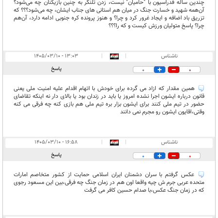
چندین ساله فدراسیون با "حامیان" نیست، زدن تلنگر به چنین بازیکنان چه می‌شود؟
آن‌همه شهید و خسارت جنگ در میان هم استانی های جناب ایشان، چه می‌شود؟؟؟ که
تزریق باد اضافه و ایجاد غرور کرد و چرا؟ و هنوز پرونده کره جنوبی ادامه دارد، آن‌هم
چرا؟ پاسخ متولیان ورزش کیست و که را؟؟؟
ناشناس
|
|
۱۳:۰۳ - ۱۴۰۵/۰۳/۱۰
پاسخ
0
0
همین مقدار که ازاد می گرده برای خودش با اتهام اقدام علیه امنیت ملی یعنی
قانون درباره ایشون اجرا نشده امروز یا باید در زندان بود یا بالای دار نه اینکه تقاضای
حضور در تیم ملی کنند برای ایشون بزار بره تیم ملی هم بازی کنه چه فرقی می کنه
وقتی،اقایون ایشون رو مجرم نمی دانند
ناشناس
|
|
۱۶:۵۸ - ۱۴۰۵/۰۳/۱۰
پاسخ
0
0
عکس گرفتم با سران دشمنان ایران اسلامی حمایت از کشور متخاصم امارات
متحده عربی جرم ش چیه واقعا اون هم در زمان جنگ چه فرقی،بین این مسعود رجوی
که در زمان جنگ عکس،با صدام حسین کافر می گرفت