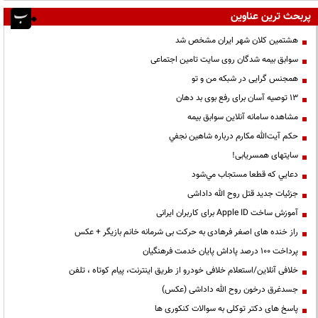
پربحث ترین عناوین
هشتمین کلان شهر ایران مشخص شد
سوابق بیمه شدگان روی سایت تامین اجتماعی
همجنس گرایی در شبکه من و تو
13 توصیه آسان برای رفع بوی بد دهان
مشاهده سامانه آنلاين سوابق بیمه
حكم آيت‌الله مكارم درباره شاهين نجفي
سایتهای همسریابی!
دعايي كه قطعا مستجاب مي‌شود
جزئیات جدید قتل روح الله داداشی
آموزش ساخت Apple ID برای کاربران ایرانی
راز خنده های اصغر فرهادی به حرکت بی شرمانه خانم بازیگر + عکس
پرداخت ۱۰۰ درصد پاداش پایان خدمت فرهنگیان
خلافی آنلاین/استعلام خلافی خودرو از طریق اینترنت، پیام کوتاه ، تلفن
جسدغرق درخون روح الله داداشی (عکس)
پاسخ های دکتر توکلی به سوالات کنکوری ها