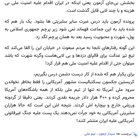
بخشش بی‌جای آزمون یعنی اینکه در ایران اقدام علیه امنیت ملی بی
هزینه و با چند لابی قابل گذشت است.
پرونده آزمون باید درس عبرت سایر سلبریتی ها بشود. یک بار هم که
شده باید به این جماعت فهماند نمی شود زیر پرچم جمهوری اسلامی به
پول، شهرت و محبوبیت رسید بعد به همان پرچم لگد زد.
این گونه رفتارهای نابجا به مردم مبعوث در خیابان این را القا می‌کند که
تیغ تیز عدالت برای قالپاق دزدها و بی لابی‌هاست وگرنه شهرت که باشد
میتوان حتی از اقدام علیه امنیت ملی هم فرار کرد!
برای یکبار هم که شده از کار درست دشمن درس بگیریم،
کریستین جکسون بسکتبالیست مشهور آمریکایی را فقط بخاطر نخواندن
سرود ملی آمریکا نه تنها از تیم ملی بلکه از همه باشگاه‌های آمریکا
محروم کرده و 400 هزار دلار جریمه نقدی کردند. یعنی دقیقا از گردونه
ورزشی خارج و بیچاره اش کردند. نتیجه اش این است که حالا هزاران
سلبریتی آمریکایی به خود جرأت نمی‌دهند یک پست علیه جنگ غیرقانونی
آمریکایی علیه ایران منتشر کنند!
برچسب ها:
سردار ازمون
،
تیم ملی