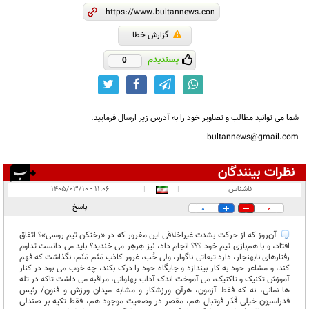
گزارش خطا
پسندیدم
0
شما می توانید مطالب و تصاویر خود را به آدرس زیر ارسال فرمایید.
bultannews@gmail.com
نظرات بینندگان
انتشار یافته:
۶
ناشناس
|
|
۱۱:۰۶ - ۱۴۰۵/۰۳/۱۰
در انتظار بررسی:
پاسخ
0
0
غیر قابل انتشار:
۶
آن‌روز که از حرکت بشدت غیراخلاقی این مغرور که در «رختکن تیم روسی»؟ اتفاق
افتاد، و با هم‌بازی تیم خود ؟؟؟ انجام داد، نیز هِرهِر می خندید؟ باید می دانست تداوم
رفتارهای نابهنجار، دارد تبعاتی ناگوار، ولی خُب، غرور کاذب مَنَم مَنَم، نگذاشت که فهم
کند، و مشاعر خود به کار بیندازد و جایگاه خود را درک بکند، چه خوب می بود در کنار
آموزش تکنیک و تاکتیک، می آموخت اندک آداب پهلوانی، مراقبه می داشت تاکه در تله
ها نمانی، نه که فقط آزمون، هرآن ورزشکار و مشابه میدان ورزش و فنون/ رئیس
فدراسیون خیلی قَدَر فوتبال هم، مقصر در وضعیت موجود هم، فقط تکیه بر صندلی