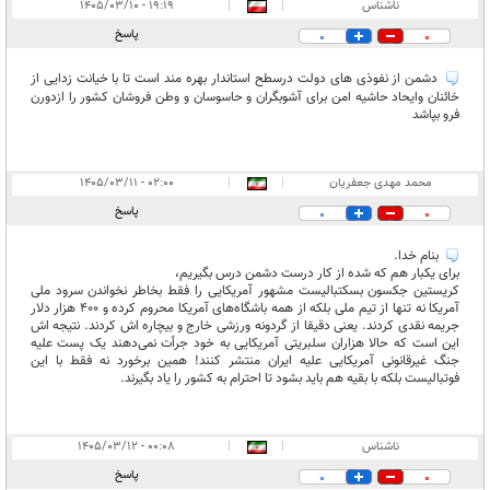
ناشناس
|
|
۱۹:۱۹ - ۱۴۰۵/۰۳/۱۰
پاسخ
0
0
دشمن از نفوذی های دولت درسطح استاندار بهره مند است تا با خیانت زدایی از
خائنان وایحاد حاشیه امن برای آشوبگران و حاسوسان و وطن فروشان کشور را ازدورن
فرو بپاشد
محمد مهدی جعفریان
|
|
۰۲:۰۰ - ۱۴۰۵/۰۳/۱۱
پاسخ
0
0
بنام خدا.
برای یکبار هم که شده از کار درست دشمن درس بگیریم،
کریستین جکسون بسکتبالیست مشهور آمریکایی را فقط بخاطر نخواندن سرود ملی
آمریکا نه تنها از تیم ملی بلکه از همه باشگاه‌های آمریکا محروم کرده و 400 هزار دلار
جریمه نقدی کردند. یعنی دقیقا از گردونه ورزشی خارج و بیچاره اش کردند. نتیجه اش
این است که حالا هزاران سلبریتی آمریکایی به خود جرأت نمی‌دهند یک پست علیه
جنگ غیرقانونی آمریکایی علیه ایران منتشر کنند! همین برخورد نه فقط با این
فوتبالیست بلکه با بقیه هم باید بشود تا احترام به کشور را یاد بگیرند.
ناشناس
|
|
۰۰:۰۸ - ۱۴۰۵/۰۳/۱۲
پاسخ
0
0