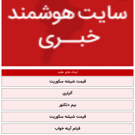
لینک های مفید
قیمت شیشه سکوریت
آلپاری
بیم دتکتور
قیمت شیشه سکوریت
فیلم آپنه خواب