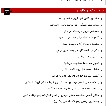
پربحث ترین عناوین
هشتمین کلان شهر ایران مشخص شد
سوابق بیمه شدگان روی سایت تامین اجتماعی
همجنس گرایی در شبکه من و تو
13 توصیه آسان برای رفع بوی بد دهان
مشاهده سامانه آنلاين سوابق بیمه
حكم آيت‌الله مكارم درباره شاهين نجفي
سایتهای همسریابی!
دعايي كه قطعا مستجاب مي‌شود
جزئیات جدید قتل روح الله داداشی
آموزش ساخت Apple ID برای کاربران ایرانی
راز خنده های اصغر فرهادی به حرکت بی شرمانه خانم بازیگر + عکس
پرداخت ۱۰۰ درصد پاداش پایان خدمت فرهنگیان
خلافی آنلاین/استعلام خلافی خودرو از طریق اینترنت، پیام کوتاه ، تلفن
جسدغرق درخون روح الله داداشی (عکس)