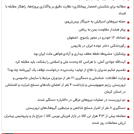
مطالبه برای شکستن انحصار پیمانکاری؛ نظارت دقیق بر واگذاری پروژه‌ها، راهکار مقابله با
فساد
حمله نیروهای اسرائیلی به خبرنگار پرس‌تی‌وی
پیام هشدار مقاومت یمن به ریاض
تصادف ۱۲ خودرو در محور یاسوج ـ اصفهان
رکوردشکنی دختر دونده ایران در بلاروس
پزشکیان: مشروطه نقطه عطف بیداری و آزادی‌خواهی ملت ایران بود
آیت‌الله جوادی آملی: با هرکس که وحدت ملی و اسلامی را بشکند، باید مقابله کرد
تقسیم غنایم مدیران یا دفاع از تولید؛ پشت‌پرده درخواست توقف یک آیین‌نامه چه بود؟
وزارت اطلاعات: شناسایی و دستگیری ۲۱ نفر از مزدوران مرتبط با سازمان جاسوسی و
تروریستی رژیم صهیونیستی و بازداشت ۴ نفر از اعضای باندهای مسلح شرارت و اغتشاش
در استان کرمان
دو تروریست در عملیات نیروهای عراقی در «الانبار» دستگیر شدند
دستگیری ۸ نفر از اشرار مسلح شاخص و مرتبطین گروهک‌های تروریستی
معامله بیش از ۴۱۳ هزار تن کالا در بازار فیزیکی بورس کالا / حراج باز و پتروشیمی پیشران
ارزش معاملات روز شدند