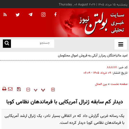
پنجشنبه ۱۵ مرداد ۱۴۰۵
|
Thursday , 06 August 2026
از
و
ته
امید مالباختگان رمزارز آبکی به فروش اموال محکومان
ن
نو
کد خبر:
۸۸۸۱۷۱
تاریخ انتشار:
۰۹ خرداد ۱۴۰۵ - ۰۶:۰۹
صفحه نخست
»
بین الملل
‍‍‍ پ
پ
دیدار کم سابقه ژنرال آمریکایی با فرماندهان نظامی کوبا
یک رسانه غربی گزارش داد که در اتفاقی بسیار نادر، یک ژنرال ارشد آمریکایی
با فرماندهان نظامی کوبا دیدار کرده است.