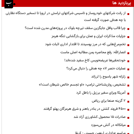
پربازدید ها
از رانت‌ شرکتهای خودروساز و تاسیس شرکتهای تراستی در اروپا تا تسخیر دستگاه نظارتی
با چه هدفی صورت گرفته است
چرا قالب وافل جایگزین سقف تیرچه بلوک در پروژه‌های مدرن شده است؟
جزئیات مذاکرات ایران و عمان برای بازگشایی تنگه هرمز
تخم‌مرغ‌هایی که در مرز پوسیدند تا اقتدار اداری اثبات شود
انصارالله: رفع محاصره یمن مطالبه اصلی ماست
خودتحقیرها عریضه‌نویس کاخ سفید شده‌اند!
عملیات «نصر ۷» چه هدفی را دنبال می‌کرد؟
زلزله شهر یاسوج را لرزاند
تشخیص روان‌شناختی ترامپ: «او تجسم خالص شیطان است!»
آمریکا ویزای سفیر برزیل را باطل کرد
۲ گزینه صنعا برای ریاض
۴۵۰۰ فروند کشتی در بنادر باهنر و شرق هرمزگان پهلو گرفتند
صادرات ۱۵ محصول کشاورزی آزاد شد
میانکاله در آتش می‌سوزد
مراسم عزاداری اربعین حسینی - کربلا