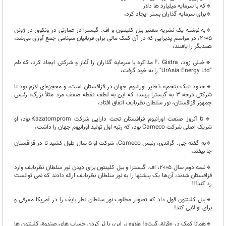
🔹️که با سرمایه میلیارد ها دلار
🔹️برای سرمایه گذاران بستر ایجاد کرد،
🔹️به نوشته یک نشریه معتبر بیل کلینتون و اف. گیسترا در عمارتی در ونکوور در ژوئن
2005، در مراسم پذیرایی که در آن کمک مالی برای قربانیان سونامی جمع آوری می‌شد،
همدیگر را یافتند،
🔹️خیلی زود، F. Gistra مذاکره با سرمایه گذاران را آغاز و شرکتی ایجاد کرد، که نام
"UrAsia Energy Ltd" را به خود گرفت،
🔹️حدود «یک پنجم» ذخایر اورانیوم جهان در قزاقستان است، و معجزه‌ای لازم بود تا
شرکتی درجه ۳ به گیسترا برسد، که این به لطف نقطه ضعف مرد مثلاً بزرگ، رئیس
جمهور قزاقستان، نور سلطان نظربایف اتفاق افتاد،
🔹️تا آنروز صنعت اورانیوم قزاقستان تحت‌ دارایی شرکت Kazatomprom بود، او
شریک اصلی شرکت Cameco بود، که رتبه اول تولید اورانیوم جهان را داشت،
🔹️به گفته جی. گراندی، رئیس Cameco، شرکت او ۵ سال طول کشید تا در قزاقستان
جا بیفتد،
🔹️نیمه دوم سال 2005، اف. گیسترا و بیل کلینتون برای دیدن نور سلطان نظربایف وارد
قزاقستان شدند، آن‌ها یک پیشنها را به نور سلطان نظربایف ارائه دادند که نمی توانست
رد کند!!!
🔹️بیل کلینتون قول داد که تصویر مطلوب نور سلطان نظر بایف را در آمریکا معرفی و
برای او لابی کند!
🔹️همانا کمک در «قزاق گیت»! علاوه بر این، با پُر کردن حساب های صندوق کلینتون ها