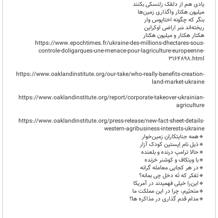
یادی هم از دلقک زلنسکی بکنند
میلیون هکتار واگذاری زمین‌ها
بنگر که چگونه اختاپوس وار
ریخته‌اند سَر اراضی اوکراین
هکتار هکتار و میلیون هکتار
https://www.epochtimes.fr/ukraine-des-millions-dhectares-sous-
controle-doligarques-une-menace-pour-lagriculture-europeenne-
3164898.html
https://www.oaklandinstitute.org/our-take/who-really-benefits-creation-
land-market-ukraine
https://www.oaklandinstitute.org/report/corporate-takeover-ukrainian-
agriculture
https://www.oaklandinstitute.org/press-release/new-fact-sheet-details-
western-agribusiness-interests-ukraine
🔹️همه‌ جنایتکاران زمین‌خوار
🔹️ذیل نام اِپستین کودک آزار
🔹️حالا ترامپ درنده و بلعنده
🔹️با ویتکاف و کوشنر خزنده
🔹️در هر کجایی معامله گرانه
🔹️تفکر که تَه دخل چی بمانه؟
🔹️این‌را خیلی‌ فهمیدند در آمریکا
🔹️متحیّرم، چرا در این مملکت ما
🔹️مدام قدم گذاری در مذاکره ها؟