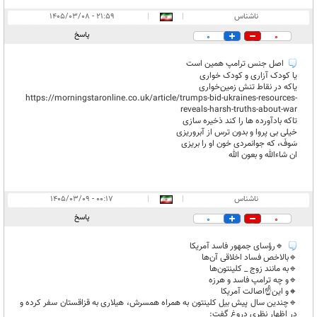
ناشناس
|
|
۲۱:۵۹ - ۱۴۰۵/۰۳/۰۸
پاسخ
0
0
اصل جنس ترامپ همین است
یا کودک آزاری و کودک خواری
یاکه در نقاط تنش زمین‌خواری
https://morningstaronline.co.uk/article/trumps-bid-ukraines-resources-
reveals-harsh-truths-about-war
تاکه بادآورده ها را کند ذخیره سازی
خیلی بی پروا و بدون ترس از آبروریزی
سَوفَ، که جوانمردی خون او را بریزی
ان شاءالله و بعون الله
ناشناس
|
|
۰۰:۱۷ - ۱۴۰۵/۰۳/۰۹
پاسخ
0
0
🔹️رؤسای جمهور فاسد آمریکا
🔹️بالاخص فساد اخلاقی آن‌ها
🔹️به مانند زوج _ کلینتون‌ها
🔹️و چه ترامپ فاسد و هرزه
🔸️و این☝️اصالت آمریکا
🔹️چندین سال پیش بیل کلینتون به همراه همسرش، هیلاری به قزاقستان سفر کرده و
در اظهار نظری دروغ گفت: