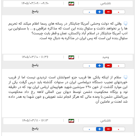
ناشناس
|
|
۰۹:۲۰ - ۱۴۰۵/۰۳/۰۹
پاسخ
0
0
وقتی که دولت وحشی آمریکا جنایتکار در رسانه های رسما اعلام میکند که تحریم
ها را بر نخواهد داشت و سئوال بنده این است که مذاکره عراقچی و... با مسئولین بی
ادب آمریکا جنایتکار در اسلام آباد پاکستان، عمان و قطر بابت چیست؟
سئوال بنده این است که پس ایران در مذاکره به دنبال چه است.
وحید
|
|
۱۱:۳۶ - ۱۴۰۵/۰۳/۱۰
پاسخ
0
0
سلام از اینکه یانکی ها فریب جزو اصولشان است تردیدی نیست اما از فریب
خوردنهای عجیب دستگاه دیپلماسی ایران در سنوات گذشته باید درس گرفت یکی از
این موارد گذشت از خون ۲۹۰ سرنشین شهید هواپیمای ارباس ایران بود که در دقیقه
نود و بزنگاه محکومیت دشمن توسط دیوان بین المللی لاهه رخ داد محکومیت
بین‌المللی دشمن با وعده مالی که هرگز انجام نشد تعویض و خون شهدا به هدر داده
شد لعنت بر عاملین آن
ناشناس
|
|
۱۶:۱۳ - ۱۴۰۵/۰۳/۱۱
پاسخ
0
0