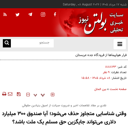
شنبه ۱۷ مرداد ۱۴۰۵
|
Saturday , 08 August 2026
از
و
ته
فرار هواپیماها از فرودگاه جده عربستان
ن
نو
کد خبر:
۸۸۸۱۴۳
تعداد نظرات:
۹ نظر
تاریخ انتشار:
۰۸ خرداد ۱۴۰۵ - ۱۵:۵۸
صفحه نخست
»
بین الملل
‍‍‍ پ
پ
نقدی بر مفاد تفاهمات اخیر و ضرورت صیانت از اصول بنیادین حقوقی
وقتی شناسایی متجاوز حذف می‌شود؛ آیا صندوق ۳۰۰ میلیارد
دلاری می‌تواند جایگزین حق مسلم یک ملت باشد؟