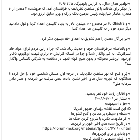
🔹️نوامبر همان سال، به گزارش بلومبرگ، F. Gistra
بار دیگر برای ملاقات با نور سلطان نظربایف به قزاقستان آمد، که فروشنده ۲ معدن از ۳
معدن، مختار ابلیازوف، رئیس دومین بانک بزرگ و وزیر سابق انرژی بود.
🔹️و F. Ghistra در مجموع 100 میلیون دلار به بنیاد کلینتون اهداء کرد! و قول داد نیم
دیگر سود خود را به کلینتون ها اهداء کند!
🔹️نیز بزرگان معدن را هم تشویق به اهدای 150 میلیون دلار کرد،
🔹️و بلافاصله در قزاقستان حرف و حدیث زیاد شد، که چرا دارایی مردم قزاق، مواد خام
استراتژیک، به غیر واگذار شد؟ و چرا در آستانه افزایش ۱۰ برابری قیمت اورانیوم، ذخایر
اورانیوم این‌قدر عجولانه و بدون هیچ گونه تعهد در مناقصه به شرکتی ناشناس واگذار
شد؟
🔹️پُر واضح که نور سلطان نظربایف در درجه اول مشکل شخصی خود را حل کرده!؟
همانگونه که تجربه سال های اخیر نشان داده، يعنی سرقت بی شرمانه و هدر دادن
سرمایه ملی؟
🔹️و آقایان رؤسا خود نظر بدهید،
🔹️انتشار در 2008/04/29
🔹️«فؤاد آسیموف»
✍️ این است نقشه رؤسای جمهور آمریکا
🔹️سلطه و سیطره بر معادن و گنج کشورها
🔹️اگر مقاومت بکنی، با شروع کردن جنگ ها
🔹️در تاریخ سده های اخیر خون‌ریز ترین‌ها
https://forum-msk.org/material/fpolitic/471920.html
🔹️و یادآوری برای این‌روزها:
🔹️در فیلم سینمایی «کاستر غرب»