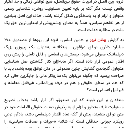
گروه بین الملل در ادبیات حقوق بین‌الملل، هیچ توافقی زمانی واجد اعتبار
واقعی نیست مگر آنکه بر پایه تعیین مسئولیت روشن، شناسایی رسمی
متجاوز و الزام او به پاسخگویی شکل گرفته باشد. حذف این اصل بنیادین
از هر تفاهم سیاسی، عملاً به معنای چشم‌پوشی از ابتدایی‌ترین حق یک
ملت در مطالبه عدالت است.
به گزارش
بولتن نیوز
بر همین اساس، آنچه این روزها از «صندوق ۳۰۰
میلیارد دلاری توافق عراقچی ـ ویتکاف» به‌عنوان یک پیروزی بزرگ
دیپلماتیک معرفی می‌شود، پرسش‌های اساسی و قابل تأملی را پیش روی
افکار عمومی قرار داده است. اگر مابه‌ازای کنار گذاشتن اصل شناسایی
متجاوز، گنجاندن گشایش چنین صندوقی در متن توافق بوده باشد، باید با
صراحت پرسید که چگونه می‌توان یک سازوکار مالی را جایگزین حقی کرد
که هم در منطق حقوقی و هم در عرف بین‌المللی، غیرقابل معامله و
غیرقابل اغماض است؟
منتقدان بر این باورند که این صندوق، اگر قرار باشد به‌جای تصریح
مسئولیت طرف متجاوز و الزام او به پذیرش تبعات حقوقی اقدامات خود در
متن توافق بنشیند، بیش از آنکه نماد اقتدار دیپلماسی باشد، یادآور نوعی
رویکرد جبرانی حداقلی است که شائبه «خیرات و صدقات سیاسی» را