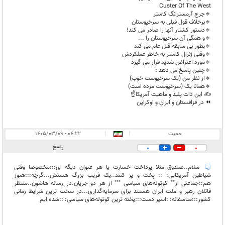
Custer Of The West
🔹️جرج آرمسترانگ کاستر
🔹️برخلاف قول قبلی به سرخپوستان
🔹️دستور کشتار آنها را صادر می کند!
🔹️و همگی آن سرخپوستان را ...
🔹️بطور بی سابقه قتل عام می کند
🔹️وقتی ژنرال کاستر به خاطر عملکردش
🔹️مورد اعتراض شدید قرار می گیرد
🔹️چنین پاسخ می دهد :
🔸️از نظر من (یک سرخپوست خوب)
🔸️همانا یک (سرخپوست مرده است)
✍️ این ذات پلید و ماهیت آمریکا☝️
⏪️ در قزاقستان و ایران و اوکراین
حمیت
|
|
۰۴:۲۲ - ۱۴۰۵/۰۳/۰۹
پاسخ
0
0
سلام..صندوق مثلا پرداخت خسارت یا هر عنوان دیگه ای:::مخصوصا وقتی
شیاطین آمریکایی: :: پخت و پز کنند..یک فریب بزرگ هستش...گرچه:::هنوز
هم::جماعتی از"" کوتوله‌های سیاسی """ از هر دو جریان.در رسانه هاشون..منتظر
قاتلان رهبر و ملت ایران هستند برای سرمایه‌گذاری...در سخت ترین شرایط زمانی
کشور:::متاسفانه: :اسیر دست:::پخته ترین کوتوله‌های سیاسی: ::شده ایم