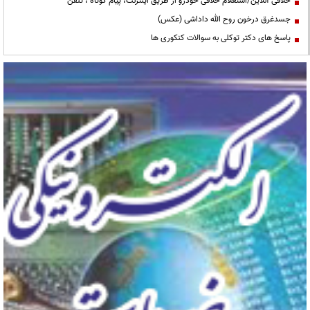
خلافی آنلاین/استعلام خلافی خودرو از طریق اینترنت، پیام کوتاه ، تلفن
جسدغرق درخون روح الله داداشی (عکس)
پاسخ های دکتر توکلی به سوالات کنکوری ها