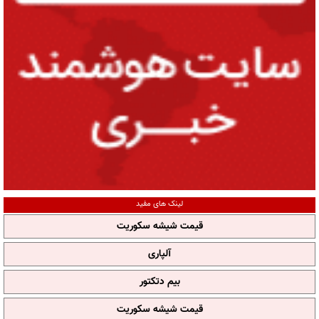
لینک های مفید
قیمت شیشه سکوریت
آلپاری
بیم دتکتور
قیمت شیشه سکوریت