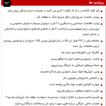
پربازدید ها
باید افراد کارآمدتر را به کار گرفت/ کاری می کنیم در معیشت مردم مشکلی پیش نیاید
رویترز: هشدار صریح ایران خطر شروع جنگ را متوقف کرد
وزارت اطلاعات: شناسایی و دستگیری ۲۱ نفر از مزدوران مرتبط با سازمان جاسوسی و
تروریستی رژیم صهیونیستی و بازداشت ۴ نفر از اعضای باندهای مسلح شرارت و اغتشاش
در استان کرمان
معامله بیش از ۴۱۳ هزار تن کالا در بازار فیزیکی بورس کالا / حراج باز و پتروشیمی پیشران
ارزش معاملات روز شدند
کالابرگ این خانوارها امروز شارژ شد
ترامپ: ترجیح می‌دهم با ایران به توافق برسم
حمله نیروهای اسرائیلی به خبرنگار پرس‌تی‌وی
ونس: ایرانی‌ها طرف بسیار دشواری برای مذاکره هستند
از التماس تا فروپاشی هژمونی دلار
جهان با افزایش قیمت مواد غذایی مواجه است
تکذیب شایعه «معافیت سربازان فراری»
تقسیم غنایم مدیران یا دفاع از تولید؛ پشت‌پرده درخواست توقف یک آیین‌نامه چه بود؟
هشدار حاجی دلیگانی درباره تغییر سهم دریای خزر و مخالفت با واگذاری امتیاز