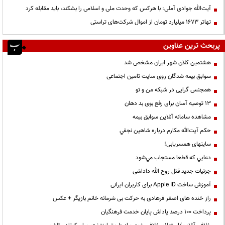
آیت‌الله جوادی آملی: با هرکس که وحدت ملی و اسلامی را بشکند، باید مقابله کرد
تهاتر ۱۶۷۳ میلیارد تومان از اموال شرکت‌های تراستی
پربحث ترین عناوین
هشتمین کلان شهر ایران مشخص شد
سوابق بیمه شدگان روی سایت تامین اجتماعی
همجنس گرایی در شبکه من و تو
13 توصیه آسان برای رفع بوی بد دهان
مشاهده سامانه آنلاين سوابق بیمه
حكم آيت‌الله مكارم درباره شاهين نجفي
سایتهای همسریابی!
دعايي كه قطعا مستجاب مي‌شود
جزئیات جدید قتل روح الله داداشی
آموزش ساخت Apple ID برای کاربران ایرانی
راز خنده های اصغر فرهادی به حرکت بی شرمانه خانم بازیگر + عکس
پرداخت ۱۰۰ درصد پاداش پایان خدمت فرهنگیان