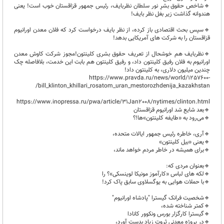
🔹️شاخص حقوق بشرِ نور سلطان نظربایف، رئیس جمهور قزاقستان خوب است! یعنی
هندوانه گذاشت زیر بغل نظر بایف!
🔹️سپس بحث اقتصادی باز کرده، از نظر بایف درخواست کرد که فلان معدن اورانیوم
قزاقستان را به شرکت های آمریکایی بدهد!
🔹️نظربایف هم خوشحال از تعریف حقوق بشری کلینتون!مجوز شرکت کاوش معدن
اورانیوم به فلان رفیق کلینتون داد، و رفیق کلینتون هم بابت این خدمت، بلافاصله چک
چندین میلیون دلاری، به کلینتون داد!
https://www.pravda.ru/news/world/1257600-
bill_klinton_khillari_rosatom_uran_mestorozhdenija_kazakhstan/
https://www.inopressa.ru/pwa/article/31Jan2008/nytimes/clinton.html
🔹️بعد شایع شد اورانیوم قزاقستان
🔹️می‌رود به «طایفه کلینتون»ها!؟
🔹️آری، خاطره رئیس جمهور ایالات متحده،
🔹️یعنی «بیل کلینتون»
🔹️برای همیشه در خاطر مردم خواهد ماند،
🔹️بعنوان مردی که:
🔹️لکه های لباس «کارآموز مونیکا لوینسکی»؟ را
🔹️با حملات هوایی به یوگسلاوی سابق پاک کرد!
🔹️شخصیت فرانک گیسترا "پادشاه اورانیوم"
🔹️کمتر شناخته شده،
🔹️گیسترا کارگزار بورس ونکوور کانادا
🔹️در پروژه معدنی ثروت زیاد بدست آورد،