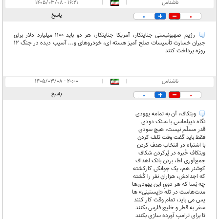
ناشناس
|
|
۱۶:۲۱ - ۱۴۰۵/۰۳/۰۸
پاسخ
0
0
رژیم صهیونیستی جنایتکار، آمریکا جنایتکار، هر دو باید ۱۱۰۰ میلیارد دلار برای
جبران خسارت تأسیسات صلح آمیز هسته ای، خودروهای و... آسیب دیده در جنگ ۱۲
روزه پرداخت کنند
ناشناس
|
|
۲۰:۰۰ - ۱۴۰۵/۰۳/۰۸
پاسخ
0
0
ویتکاف، آن به تمامه یهودی
نگاه دیپلماسی با عینک دودی
قدر مسلّم نیست، هیچ سودی
فقط باید گفت وقت تلف کردن
با اشتباه در انتخاب هدف کردن
ویتکاف خُبره در پُرکردن شکاف
جمع‌آوری اط، بردن بانک اهداف
کوشنر هم، یک جوانکی کارکشته
که اجدادش، هزاران نفر را کُشته
چه بَسا که هر دویِ این یهودی‌ها
مدت‌هاست در تله «اِپستینی» ها
پس می باید، تمام وقت کار کنند
سفر به قطر و خلیج فارس بکنند
تا برای ترامپ آورده سازی بکنند