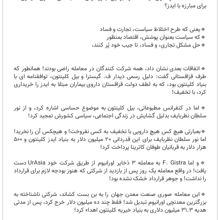
برای مبارزه با ایدز؟
🔹️يعنی که طرح اختلاط سیاست، تجارت و فساد
🔹️که سیاست بعنوان پوشش، اقتصاد بمنظور
🔹️حل مشکل تجاری، و فساد، تا جیب خود پُر کنند،
🔹️اتفاقات بعدی نشان داد، همه شرکت کنندگان در معامله راضی بودند! همانطور که
طرف قزاقستانی گفت: دلیل رسمی دیدار ف. گیسترا و بیل کلینتون، توافقنامه ای با
بنیاد کلینتون بود، که به لطف دولت قزاقستان داروی بیماران مبتلا به ایدز را خریداری
کرد، با تخفیف!
🔹️اما در کنفرانس مطبوعاتی، بیل کلینتون به موضوع حساسی اشاره کرد، و از نور
سلطان نظربایف بدلیل گشایش در زندگی اجتماعی، سیاسی کشورش تمجید کرد!
🔹️بعبارتی هیچ کس هیچ دارویی با تخفیف به کسی نفروخت! و هیچکس آن را نخرید!
اما نور سلطان نظربایف برای این قدردانی 20 میلیون دلار به بنیاد ایدز کلینتون و 500
هزار دلار به قربانیان طوفان کاترینا پرداخت کرد!
🔹️و اما F. Gistra به معامله ۳ ذخایر اورانیوم از طریق شرکت خود UrAsia دست
یافت! در واقع معامله یک روز پس از بازدید از شرکتی که هنوز بودجه لازم برای قرارداد
را نداشت! و جوهر قرارداد خشک نشده بود!
🔹️این معامله صوری صنعت معدن جهان را به بن بست کشاند، شرکتی ناشناخته به
بزرگترین معدنچی اورانیوم تبدیل شد! فقط چند ده میلیون دلار خرج کرد، پس از مدتی
هدیه 31.3 میلیون دلاری به بنیاد خیریه کلینتون اهداء کرد!