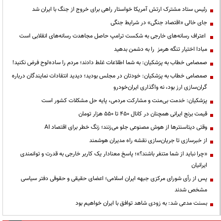
رئیس ستاد مشترک ارتش آمریکا خواستار راهی برای خروج از جنگ با ایران شد
جای خالی «اقتصاد جنگی» در شرایط جنگی
اعتراف رسانه‌های خارجی به شکست ترامپ حاصل مجاهدت رسانه‌های انقلابی است
مبادا اختیار تنگه هرمز را به دشمن بدهید
صمصامی خطاب به پزشکیان: به شما اطلاعات غلط دادند؛ مردم را ساده‌لوح فرض نکنید!
صمصامی خطاب به پزشکیان: خودتان در مجلس بودید؛ دیدید انتقادات نمایندگان درباره
گران‌سازی ارز بود، نه واگذاری ایران‌خودرو
پزشکیان: خدمت بی‌منت و مشارکت مردمی، پایه حل مشکلات کشور است
قیمت‌ برنج ایرانی همچنان در کانال ۴۵۰ تا ۵۵۰ هزار تومان
وقتی دیتاسنترها از هوش مصنوعی جلو می‌زنند؛ زنگ خطر برای اقتصاد AI
از خبرسازی تا جریان‌سازی نقشه راه مدیران هوشمند
«چرا نباید از شما متنفر باشند؟»؛ پاسخ معنادار یک کاربر خارجی به قدرت و توانمندی
ایرانیان
پس از رأی شورای مرکزی جبهه ایران اسلامی؛ اعضای حقیقی و حقوقی دفتر سیاسی
مشخص شدند
بسنت مدعی شد: به زودی شاهد توافق با ایران خواهیم بود