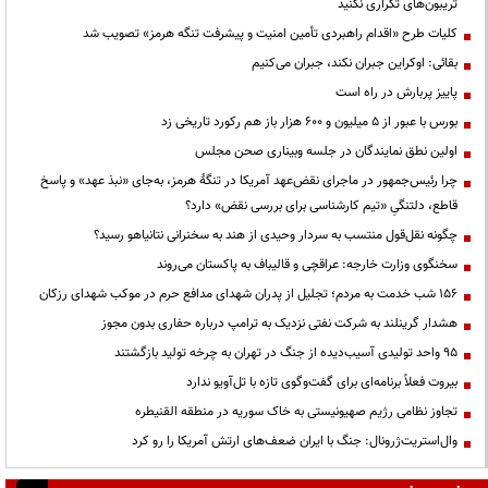
تریبون‌های تکراری نکنید
کلیات طرح «اقدام راهبردی تأمین امنیت و پیشرفت تنگه هرمز» تصویب شد
بقائی: اوکراین جبران نکند، جبران می‌کنیم
پاییز پربارش در راه است
بورس با عبور از ۵ میلیون و ۶۰۰ هزار باز هم رکورد تاریخی زد
اولین نطق نمایندگان در جلسه وبیناری صحن مجلس
چرا رئیس‌جمهور در ماجرای نقض‌عهد آمریکا در تنگهٔ هرمز، به‌جای «نبذ عهد» و پاسخ
قاطع، دلتنگیِ «تیم کارشناسی برای بررسی نقض» دارد؟
چگونه نقل‌قول منتسب به سردار وحیدی از هند به سخنرانی نتانیاهو رسید؟
سخنگوی وزارت خارجه: عراقچی و قالیباف به پاکستان می‌روند
۱۵۶ شب خدمت به مردم؛ تجلیل از پدران شهدای مدافع حرم در موکب شهدای رزکان
هشدار گرینلند به شرکت نفتی نزدیک به ترامپ درباره حفاری بدون مجوز
95 واحد تولیدی آسیب‌دیده از جنگ در تهران به چرخه تولید بازگشتند
بیروت فعلاً برنامه‌ای برای گفت‌وگوی تازه با تل‌آویو ندارد
تجاوز نظامی رژیم صهیونیستی به خاک سوریه در منطقه القنیطره
وال‌استریت‌ژرونال: جنگ با ایران ضعف‌های ارتش آمریکا را رو کرد