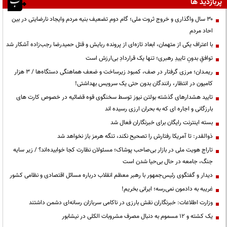
پربازدید ها
۳۰ سال واگذاری و خروج ثروت ملی؛ گام دوم تضعیف بنیه مردم وایجاد نارضایتی در بین
احاد مردم
با اعتراف یکی از متهمان، ابعاد تازه‌ای از پرونده ربایش و قتل حمیدرضا رجب‌زاده آشکار شد
توافقِ بدونِ تاییدِ رهبری؛ تنها یک قراردادِ بی‌ارزش است
ریمـدان؛ مرزی گرفتار در صف، کمبود زیرساخت و ضعف هماهنگی دستگاه‌ها / ۳ هزار
کامیون در انتظار، رانندگان بدون حتی یک سرویس بهداشتی!
تایید هشدارهای گذشته بولتن نیوز توسط سخنگوی قوه قضائیه در خصوص کارت های
بارزگانی و اجاره ای که به بحران ارزی رسیده اند
بسته اینترنت رایگان برای خبرنگاران فعال شد
ذوالقدر: تا آمریکا رفتارش را تصحیح نکند، تنگه هرمز باز نخواهد شد
تاراج هویت ملی در بازار بی‌صاحب پوشاک؛ مسئولان نظارت کجا خوابیده‌اند؟ / زیر سایه
جنگ، جامعه در حال بی‌حیا شدن است
دیدار و گفتگوی رئیس‌جمهور با رهبر معظم انقلاب درباره مسائل اقتصادی و نظامی کشور
غریبه به دادمون نمی‌رسه؛ ایرانی بخریم!
وزارت اطلاعات: خبرنگاران نقش بارزی در ناکامی سربازان رسانه‌ای دشمن داشتند
یک کشته و ۱۲ مسموم به دنبال مصرف مشروبات الکلی در نیشابور