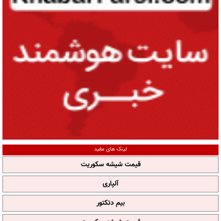
لینک های مفید
قیمت شیشه سکوریت
آلپاری
بیم دتکتور