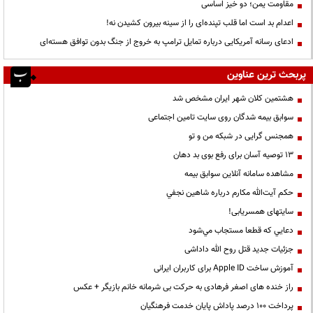
مقاومت یمن؛ دو خیز اساسی
اعدام بد است اما قلب تپنده‌ای را از سینه بیرون کشیدن نه!
ادعای رسانه آمریکایی درباره تمایل ترامپ به خروج از جنگ بدون توافق هسته‌ای
پربحث ترین عناوین
هشتمین کلان شهر ایران مشخص شد
سوابق بیمه شدگان روی سایت تامین اجتماعی
همجنس گرایی در شبکه من و تو
13 توصیه آسان برای رفع بوی بد دهان
مشاهده سامانه آنلاين سوابق بیمه
حكم آيت‌الله مكارم درباره شاهين نجفي
سایتهای همسریابی!
دعايي كه قطعا مستجاب مي‌شود
جزئیات جدید قتل روح الله داداشی
آموزش ساخت Apple ID برای کاربران ایرانی
راز خنده های اصغر فرهادی به حرکت بی شرمانه خانم بازیگر + عکس
پرداخت ۱۰۰ درصد پاداش پایان خدمت فرهنگیان