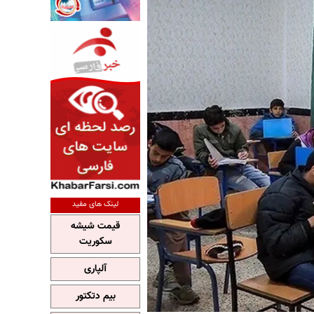
لینک های مفید
قیمت شیشه
سکوریت
آلپاری
بیم دتکتور