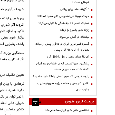
زمان برگزاری امتح
شیطان است!»
شروط برگزاری «ح
۲ گزینه صنعا برای ریاض
خودتحقیرها عریضه‌نویس کاخ سفید شده‌اند!
عملیات «نصر ۷» چه هدفی را دنبال می‌کرد؟
افزود: اگر شورای
زلزله شهر یاسوج را لرزاند
تاکید و اجازه دا
میانکاله در آتش می‌سوزد
باشد، بنابراین ا
گستره امپراتوری ایران در ۵ قرن پیش از میلاد؛
تصویری از ایران ۲۵ قرن پیش
سخنگوی وزارت آمو
آمریکا ویزای سفیر برزیل را باطل کرد
اگر استان و منطق
پزشکیان: تنها کسانی که در خیابان بودند ایران را
نگه نداشتند همه سهیم هستند
تعیین تکلیف تاریخ
پارچه فروشی که هیچ نسبتی با بانک آینده ندارد!
فرهادی با بیان ا
نقض آتش‌بس و حملات رژیم صهیونیستی به
جنوب لبنان
دقیقا شبیه کنکور
را نمی‌توان در ی
پربحث ترین عناوین
شورای عالی انقلا
کنکور مشخص نشده 
هشتمین کلان شهر ایران مشخص شد