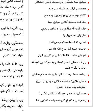
سوابق بیمه شدگان روی سایت تامین اجتماعی
همجنس گرایی در شبکه من و تو
شرایط جنگی و شرا
13 توصیه آسان برای رفع بوی بد دهان
پایان شهریور ماه 
مشاهده سامانه آنلاين سوابق بیمه
وی افزود: با این
حكم آيت‌الله مكارم درباره شاهين نجفي
التحصیل و دیپلمش
سایتهای همسریابی!
دعايي كه قطعا مستجاب مي‌شود
سخنگوی وزارت آمو
تحصیلی آن سال من
جزئیات جدید قتل روح الله داداشی
افراد ثبت کنیم.
آموزش ساخت Apple ID برای کاربران ایرانی
راز خنده های اصغر فرهادی به حرکت بی شرمانه
وی ادامه داد: با 
خانم بازیگر + عکس
پایه‌های یازدهم 
پرداخت ۱۰۰ درصد پاداش پایان خدمت فرهنگیان
تا پایان تیرماه م
خلافی آنلاین/استعلام خلافی خودرو از طریق
فرهادی اظهار کرد
اینترنت، پیام کوتاه ، تلفن
هست اما اگر شورا
جسدغرق درخون روح الله داداشی (عکس)
وی با بیان اینکه
پاسخ های دکتر توکلی به سوالات کنکوری ها
افراد مصوبه بگذر