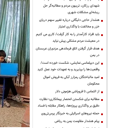
شهدای رزکان، تریبون مردم و مطالبه‌گر حل
ریشه‌ای مشکلات شهری
هشدار حاجی دلیگانی درباره تغییر سهم دریای
خزر و مخالفت با واگذاری امتیاز
باید افراد کارآمدتر را به کار گرفت/ کاری می کنیم
در معیشت مردم مشکلی پیش نیاید
هدف قرار گرفتن اتاق‌ فرماندهی مزدوران عربستان
در یمن
این دیپلماسی نمایشی، شکست خورده است/
واقعیت‌ها را بپذیرید و به تعهدات خود عمل کنید
امید مالباختگان رمزارز آبکی به فروش اموال
محکومان
از التماس تا فروپاشی هژمونی دلار
مطالبه برای شکستن انحصار پیمانکاری؛ نظارت
دقیق بر واگذاری پروژه‌ها، راهکار مقابله با فساد
حمله نیروهای اسرائیلی به خبرنگار پرس‌تی‌وی
پیام هشدار مقاومت یمن به ریاض