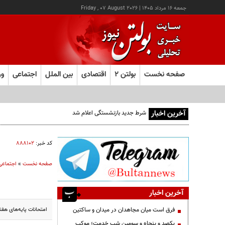
جمعه ۱۶ مرداد ۱۴۰۵
|
Friday , 07 August 2026
صفحه نخست
بولتن ۲
اقتصادی
بین الملل
اجتماعی
ور
آخرین اخبار
شرط جدید بازنشستگی اعلام شد
کد خبر:
۸۸۸۱۰۲
صفحه نخست
»
اجتماعی
آخرین اخبار
امتحانات پایه‌های هف
فرق است میان مجاهدان در میدان و ساکتین
یکصد و پنجاه و سومین شب خدمت؛ موکب