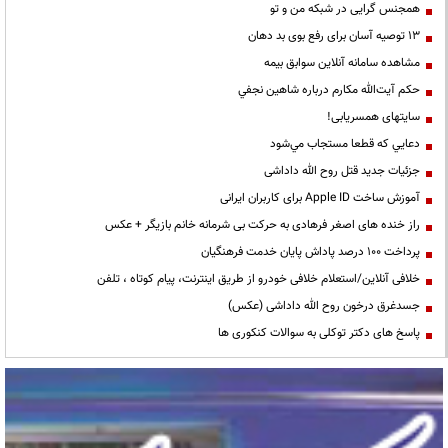
همجنس گرایی در شبکه من و تو
13 توصیه آسان برای رفع بوی بد دهان
مشاهده سامانه آنلاين سوابق بیمه
حكم آيت‌الله مكارم درباره شاهين نجفي
سایتهای همسریابی!
دعايي كه قطعا مستجاب مي‌شود
جزئیات جدید قتل روح الله داداشی
آموزش ساخت Apple ID برای کاربران ایرانی
راز خنده های اصغر فرهادی به حرکت بی شرمانه خانم بازیگر + عکس
پرداخت ۱۰۰ درصد پاداش پایان خدمت فرهنگیان
خلافی آنلاین/استعلام خلافی خودرو از طریق اینترنت، پیام کوتاه ، تلفن
جسدغرق درخون روح الله داداشی (عکس)
پاسخ های دکتر توکلی به سوالات کنکوری ها