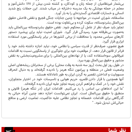
بی‌شمار غیرنظامیان از جمله زنان و کودکان، و کشته شدن بیش از ۱۶۸ دانش‌آموز و
معلم در حمله موشکی به یک مدرسه دخترانه در میناب شدند. این حملات رنج شدید
انسانی و خسارات اقتصادی گسترده‌ای را به بار آورد.
متاسفانه، شورای امنیت در مواجهه با چنین جنایات جنگی فجیع و نقض فاحش حقوق
بین‌الملل بشردوستانه، سکوت کرده و بی‌تفاوت بوده است.
تجاوز باید صرف نظر از عامل آن محکوم شود. نقض حقوق بشردوستانه بین‌المللی باید
به‌صورت بی‌طرفانه مورد رسیدگی قرار گیرد. شورای امنیت نباید برای پیشبرد دستور
کار‌های سیاسی محدود یا محافظت از برخی کشور‌ها در برابر پاسخگویی مورد استفاده
ابزاری قرار گیرد.
هیچ عضوی، صرف‌نظر از قدرت سیاسی یا نظامی خود، نباید اجازه داشته باشد خود را
فراتر از قانون قرار دهد، از موقعیت خود برای جلوگیری از پاسخگویی نسبت به اقدامات
غیرقانونی سوءاستفاده کند، یا از نهاد‌های بین‌المللی را برای مشروعیت‌بخشی به نقض
منشور و حقوق بین‌الملل بهره ببرد.
در طول روز اول بحث (روز سه شنبه به وقت محلی) برخی از سخنرانان ریشه‌های اصلی
وضعیت فعلی در منطقه و پیرامون تنگه هرمز را نادیده گرفته‌اند و به دنبال انحراف
مسوولیت و انداختن تقصیر به گردن ایران به طور ناعادلانه هستند.
آنها همچنین با قرار دادن قلمرو، حریم هوایی و تاسیسات خود در اختیار متجاوزان،
نقش خود را در کمک و فراهم کردن زمینه تجاوز علیه ایران نادیده گرفته‌اند.
"ما این ادعا‌های بی اساس را رد می‌کنیم. اقدامات ایران (در تنگه هرمز) قانونی و
منطبق با حقوق بین‌الملل است. ایران نمی‌توانست اجازه دهد چنین آبراه حیاتی به
گذرگاهی برای اقدامات خصمانه و تجاوز نظامی علیه حاکمیت، تمامیت ارضی و منافع
حیاتی‌اش تبدیل شود. "
نظر شما