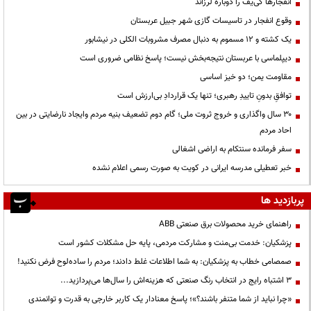
انفجارها کی‌یف را دوباره لرزاند
وقوع انفجار در تاسیسات گازی شهر جبیل عربستان
یک کشته و ۱۲ مسموم به دنبال مصرف مشروبات الکلی در نیشابور
دیپلماسی با عربستان نتیجه‌بخش نیست؛ پاسخ نظامی ضروری است
مقاومت یمن؛ دو خیز اساسی
توافقِ بدونِ تاییدِ رهبری؛ تنها یک قراردادِ بی‌ارزش است
۳۰ سال واگذاری و خروج ثروت ملی؛ گام دوم تضعیف بنیه مردم وایجاد نارضایتی در بین
احاد مردم
سفر فرمانده سنتکام به اراضی اشغالی
خبر تعطیلی مدرسه ایرانی در کویت به صورت رسمی اعلام نشده
پربازدید ها
راهنمای خرید محصولات برق صنعتی ABB
پزشکیان: خدمت بی‌منت و مشارکت مردمی، پایه حل مشکلات کشور است
صمصامی خطاب به پزشکیان: به شما اطلاعات غلط دادند؛ مردم را ساده‌لوح فرض نکنید!
3 اشتباه رایج در انتخاب رنگ صنعتی که هزینه‌اش را سال‌ها می‌پردازید...
«چرا نباید از شما متنفر باشند؟»؛ پاسخ معنادار یک کاربر خارجی به قدرت و توانمندی