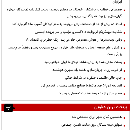
ایرانیان
صمصامی خطاب به پزشکیان: خودتان در مجلس بودید؛ دیدید انتقادات نمایندگان درباره
گران‌سازی ارز بود، نه واگذاری ایران‌خودرو
استفاده بیش از حد از صفحه‌نمایش می‌تواند به مغز کودکان آسیب ماندگار وارد کند
شکایت نیومکزیکو از وزارت دادگستری ترامپ بر سر پرونده اپستین
وقتی دیتاسنترها از هوش مصنوعی جلو می‌زنند؛ زنگ خطر برای اقتصاد AI
واکنش امام جمعه اردبیل به سخنان باقر خرازی: دروغ بستن به رهبری قطعاً جرم بسیار
بزرگی است
بسنت مدعی شد: به زودی شاهد توافق با ایران خواهیم بود
از خبرسازی تا جریان‌سازی نقشه راه مدیران هوشمند
جای خالی «اقتصاد جنگی» در شرایط جنگی
اتحادیه اروپا ۵ فرد مرتبط با صنایع دفاعی روسیه را تحریم کرد
صدور بیش از ۹۰ درصد هدایت تحصیلی نهمی ها
پربحث ترین عناوین
هشتمین کلان شهر ایران مشخص شد
سوابق بیمه شدگان روی سایت تامین اجتماعی