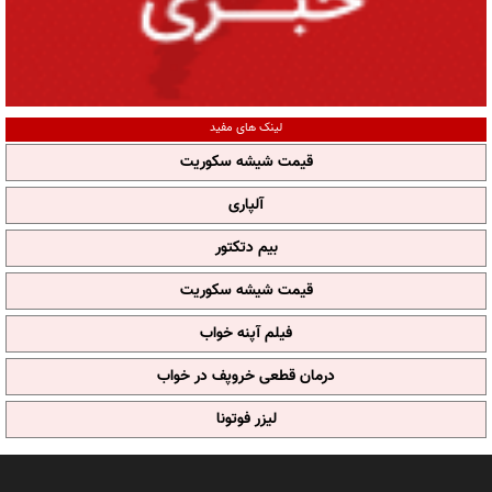
لینک های مفید
قیمت شیشه سکوریت
آلپاری
بیم دتکتور
قیمت شیشه سکوریت
فیلم آپنه خواب
درمان قطعی خروپف در خواب
لیزر فوتونا