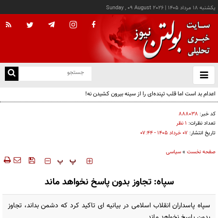
يکشنبه ۱۸ مرداد ۱۴۰۵
|
Sunday , 09 August 2026
از
و
ته
اعدام بد است اما قلب تپنده‌ای را از سینه بیرون کشیدن نه!
ن
نو
کد خبر:
۸۸۸۰۳۸
تعداد نظرات:
۱ نظر
تاریخ انتشار:
۰۷ خرداد ۱۴۰۵ - ۰۷:۴۴
صفحه نخست
»
سیاسی
‍‍‍ پ
پ
سپاه: تجاوز بدون پاسخ نخواهد ماند
سپاه پاسداران انقلاب اسلامی در بیانیه ای تاکید کرد که دشمن بداند، تجاوز
بدون پاسخ نخواهد ماند.