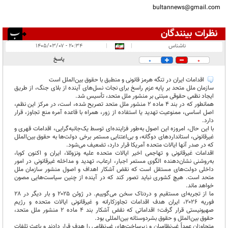
bultannews@gmail.com
نظرات بینندگان
انتشار یافته:
۱
ناشناس
|
|
۲۰:۳۴ - ۱۴۰۵/۰۳/۰۷
در انتظار بررسی:
پاسخ
0
0
غیر قابل انتشار:
اقدامات ایران در تنگه هرمز قانونی و منطبق با حقوق بین‌الملل است
سازمان ملل متحد بر پایه عزم راسخ برای نجات نسل‌های آینده از بلای جنگ، از طریق
ایجاد نظمی حقوقی مبتنی بر منشور ملل متحد، تأسیس شد.
همانطور که در بند ۴ ماده ۲ منشور ملل متحد تصریح شده، است، در مرکز این نظم،
اصل اساسی، ممنوعیت تهدید یا استفاده از زور، همراه با قاعده آمره منع تجاوز، قرار
دارد.
با این حال، امروزه این اصول به‌طور فزاینده‌ای توسط یک‌جانبه‌گرایی، اقدامات قهری و
غیرقانونی، استاندارد‌های دوگانه، و بی‌اعتنایی مستمر برخی دولت‌ها به حقوق بین‌الملل
که در صدر آنها ایالات متحده آمریکا قرار دارد، تضعیف می‌شود.
اقدامات غیرقانونی و تهاجمی اخیر ایالات متحده علیه ونزوئلا، ایران و اکنون کوبا،
به‌روشنی نشان‌دهنده الگوی مستمر اجبار، ارعاب، تهدید و مداخله غیرقانونی در امور
داخلی دولت‌های مستقل است که نقض آشکار اهداف و اصول منشور سازمان ملل
متحد است. هیچ کشوری نباید تصور کند که در آینده از چنین سیاست‌هایی مصون
خواهد ماند.
ما از تجربه‌ای مستقیم و دردناک سخن می‌گوییم. در ژوئن ۲۰۲۵ و بار دیگر در ۲۸
فوریه ۲۰۲۶، ایران هدف اقدامات تجاوزکارانه و غیرقانونی ایالات متحده و رژیم
صهیونیستی قرار گرفت؛ اقداماتی که نقض آشکار بند ۴ ماده ۲ منشور ملل متحد،
حقوق بین‌الملل و حقوق بشردوستانه بین‌المللی بود.
متجاوزان عمداً غیرنظامیان و زیرساخت‌های غیرنظامی را هدف قرار دادند و باعث تلفات