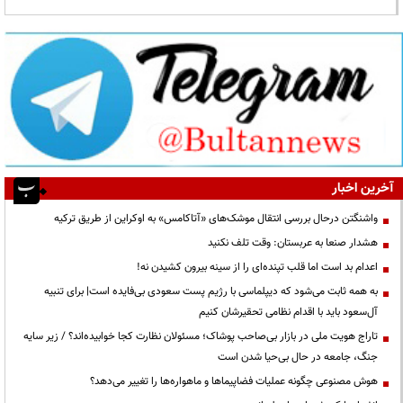
آخرین اخبار
واشنگتن درحال بررسی انتقال موشک‌های «آتاکامس» به اوکراین از طریق ترکیه
هشدار صنعا به عربستان: وقت تلف نکنید
اعدام بد است اما قلب تپنده‌ای را از سینه بیرون کشیدن نه!
به همه ثابت می‌شود که دیپلماسی با رژیم پست سعودی بی‌فایده است| برای تنبیه
آل‌سعود باید با اقدام نظامی تحقیرشان کنیم
تاراج هویت ملی در بازار بی‌صاحب پوشاک؛ مسئولان نظارت کجا خوابیده‌اند؟ / زیر سایه
جنگ، جامعه در حال بی‌حیا شدن است
هوش مصنوعی چگونه عملیات فضاپیماها و ماهواره‌ها را تغییر می‌دهد؟