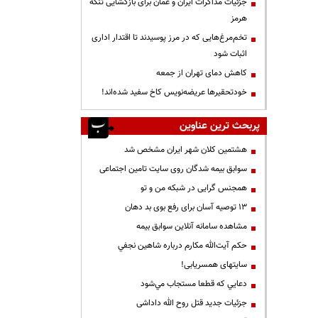
جزئیات مذاکرات ایران و عمان برای بازگشایی تنگه
هرمز
تخم‌مرغ‌هایی که در مرز پوسیدند تا اقتدار اداری
اثبات شود
کاهش دمای تهران از جمعه
خودتحقیرها عریضه‌نویس کاخ سفید شده‌اند!
پربحث ترین عناوین
هشتمین کلان شهر ایران مشخص شد
سوابق بیمه شدگان روی سایت تامین اجتماعی
همجنس گرایی در شبکه من و تو
13 توصیه آسان برای رفع بوی بد دهان
مشاهده سامانه آنلاين سوابق بیمه
حكم آيت‌الله مكارم درباره شاهين نجفي
سایتهای همسریابی!
دعايي كه قطعا مستجاب مي‌شود
جزئیات جدید قتل روح الله داداشی