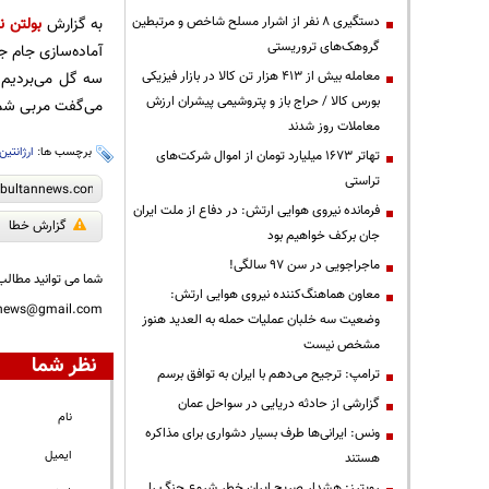
دستگیری ۸ نفر از اشرار مسلح شاخص و مرتبطین
به گزارش
بولتن نی
گروهک‌های تروریستی
معامله بیش از ۴۱۳ هزار تن کالا در بازار فیزیکی
سه گل می‌بردیم. 
بورس کالا / حراج باز و پتروشیمی پیشران ارزش
می‌گفت مربی شم
معاملات روز شدند
برچسب ها:
ارژانتین
تهاتر ۱۶۷۳ میلیارد تومان از اموال شرکت‌های
تراستی
فرمانده نیروی هوایی ارتش: در دفاع از ملت ایران
گزارش خطا
جان برکف خواهیم بود
ماجراجویی در سن ۹۷ سالگی!
شما می توانید مطالب 
معاون هماهنگ‌کننده نیروی هوایی ارتش:
nnews@gmail.com
وضعیت سه خلبان عملیات حمله به العدید هنوز
مشخص نیست
نظر شما
ترامپ: ترجیح می‌دهم با ایران به توافق برسم
گزارشی از حادثه دریایی در سواحل عمان
نام
ونس: ایرانی‌ها طرف بسیار دشواری برای مذاکره
ایمیل
هستند
رویترز: هشدار صریح ایران خطر شروع جنگ را