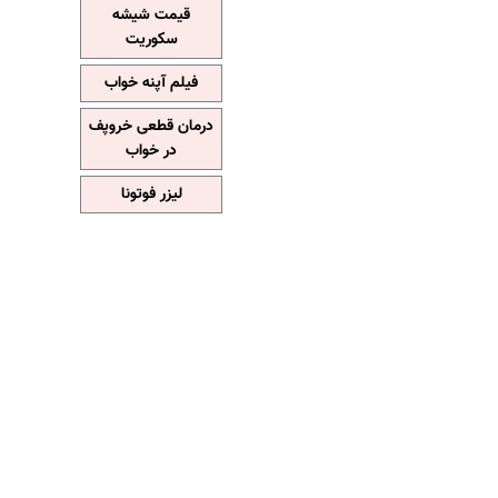
قیمت شیشه
سکوریت
فیلم آپنه خواب
درمان قطعی خروپف
در خواب
لیزر فوتونا