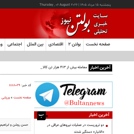
پنجشنبه ۱۵ مرداد ۱۴۰۵
|
Thursday , 06 August 2026
صفحه نخست
بولتن ۲
اقتصادی
بین الملل
اجتماعی
ور
آخرین اخبار
معامله بیش از ۴۱۳ هزار تن کالا در بازار فیزیکی بورس کالا / حراج باز و پتروشیمی پیشران ارزش معاملات روز شدند
کد خبر:
۸۸۸۰۲۹
صفحه نخست
»
ورزشی
آخرین اخبار
حسن روشن و ابراهیم قاسمپور
دو تروریست در عملیات نیروهای عراقی در
«الانبار» دستگیر شدند