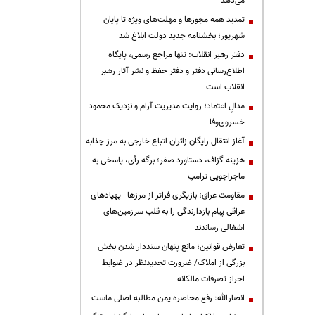
می‌دهد
تمدید همه مجوزها و مهلت‌های ویژه تا پایان
شهریور؛ بخشنامه جدید دولت ابلاغ شد
دفتر رهبر انقلاب: تنها مراجع رسمی، پایگاه
اطلاع‌رسانی دفتر و دفتر حفظ و نشر آثار رهبر
انقلاب است
مدالِ اعتماد؛ روایت مدیریت آرام و نزدیک محمود
خسروی‌وفا
آغاز انتقال رایگان زائران اتباع خارجی به مرز چذابه
هزینه گزاف، دستاورد صفر؛ برگه رأی، پاسخی به
ماجراجویی ترامپ
مقاومت عراق؛ بازیگری فراتر از مرزها | پهپادهای
عراقی پیام بازدارندگی را به قلب سرزمین‌های
اشغالی رساندند
تعارض قوانین؛ مانع پنهان سنددار شدن بخش
بزرگی از املاک/ ضرورت تجدیدنظر در ضوابط
احراز تصرفات مالکانه
انصارالله: رفع محاصره یمن مطالبه اصلی ماست