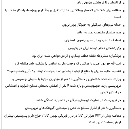
از التماس تا فروپاشی هژمونی دلار
مطالبه برای شکستن انحصار پیمانکاری؛ نظارت دقیق بر واگذاری پروژه‌ها، راهکار مقابله با
فساد
حمله نیروهای اسرائیلی به خبرنگار پرس‌تی‌وی
پیام هشدار مقاومت یمن به ریاض
تصادف ۱۲ خودرو در محور یاسوج ـ اصفهان
رکوردشکنی دختر دونده ایران در بلاروس
پزشکیان: مشروطه نقطه عطف بیداری و آزادی‌خواهی ملت ایران بود
آیت‌الله جوادی آملی: با هرکس که وحدت ملی و اسلامی را بشکند، باید مقابله کرد
تقسیم غنایم مدیران یا دفاع از تولید؛ پشت‌پرده درخواست توقف یک آیین‌نامه چه بود؟
وزارت اطلاعات: شناسایی و دستگیری ۲۱ نفر از مزدوران مرتبط با سازمان جاسوسی و
تروریستی رژیم صهیونیستی و بازداشت ۴ نفر از اعضای باندهای مسلح شرارت و اغتشاش
در استان کرمان
دو تروریست در عملیات نیروهای عراقی در «الانبار» دستگیر شدند
دستگیری ۸ نفر از اشرار مسلح شاخص و مرتبطین گروهک‌های تروریستی
معامله بیش از ۴۱۳ هزار تن کالا در بازار فیزیکی بورس کالا / حراج باز و پتروشیمی پیشران
ارزش معاملات روز شدند