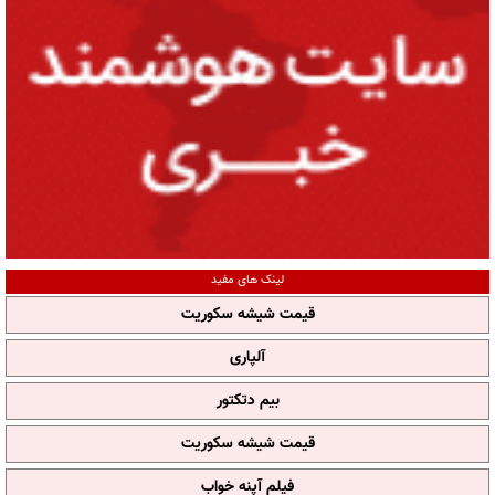
لینک های مفید
قیمت شیشه سکوریت
آلپاری
بیم دتکتور
قیمت شیشه سکوریت
فیلم آپنه خواب