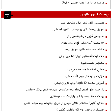
مراسم عزاداری اربعین حسینی - کربلا
پربحث ترین عناوین
هشتمین کلان شهر ایران مشخص شد
سوابق بیمه شدگان روی سایت تامین اجتماعی
همجنس گرایی در شبکه من و تو
13 توصیه آسان برای رفع بوی بد دهان
مشاهده سامانه آنلاين سوابق بیمه
حكم آيت‌الله مكارم درباره شاهين نجفي
سایتهای همسریابی!
دعايي كه قطعا مستجاب مي‌شود
جزئیات جدید قتل روح الله داداشی
آموزش ساخت Apple ID برای کاربران ایرانی
راز خنده های اصغر فرهادی به حرکت بی شرمانه خانم بازیگر + عکس
پرداخت ۱۰۰ درصد پاداش پایان خدمت فرهنگیان
خلافی آنلاین/استعلام خلافی خودرو از طریق اینترنت، پیام کوتاه ، تلفن
جسدغرق درخون روح الله داداشی (عکس)