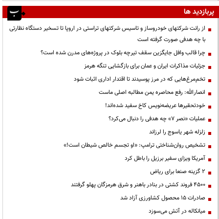
پربازدید ها
از رانت‌ شرکتهای خودروساز و تاسیس شرکتهای تراستی در اروپا تا تسخیر دستگاه نظارتی
با چه هدفی صورت گرفته است
چرا قالب وافل جایگزین سقف تیرچه بلوک در پروژه‌های مدرن شده است؟
جزئیات مذاکرات ایران و عمان برای بازگشایی تنگه هرمز
تخم‌مرغ‌هایی که در مرز پوسیدند تا اقتدار اداری اثبات شود
انصارالله: رفع محاصره یمن مطالبه اصلی ماست
خودتحقیرها عریضه‌نویس کاخ سفید شده‌اند!
عملیات «نصر ۷» چه هدفی را دنبال می‌کرد؟
زلزله شهر یاسوج را لرزاند
تشخیص روان‌شناختی ترامپ: «او تجسم خالص شیطان است!»
آمریکا ویزای سفیر برزیل را باطل کرد
۲ گزینه صنعا برای ریاض
۴۵۰۰ فروند کشتی در بنادر باهنر و شرق هرمزگان پهلو گرفتند
صادرات ۱۵ محصول کشاورزی آزاد شد
میانکاله در آتش می‌سوزد