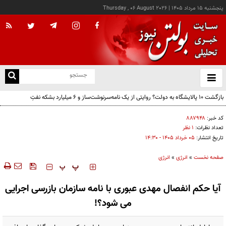
پنجشنبه ۱۵ مرداد ۱۴۰۵
|
Thursday , 06 August 2026
از
و
ته
بازگشت ۱۰ پالایشگاه به دولت؟ روایتی از یک نامه‌سرنوشت‌ساز و ۶ میلیارد بشکه نفتِ
ن
بدون‌حساب
نو
کد خبر:
۸۸۷۹۴۸
تعداد نظرات:
۱ نظر
تاریخ انتشار:
۰۵ خرداد ۱۴۰۵ - ۱۴:۳۰
صفحه نخست
»
انرژی
»
انرژی
‍‍‍ پ
پ
آیا حکم انفصال مهدی عبوری با نامه سازمان بازرسی اجرایی
می شود؟!