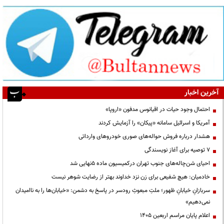
آخرین اخبار
احتمال وجود حیات در اقیانوس مدفون «اروپا»
آمریکا و اسرائیل سامانه «پیکان» را آزمایش کردند
هشدار درباره فروش حواله‌های صوری خودروهای وارداتی
۷ توصیه برای آغاز نویسندگی
احیای شن‌چاله‌های جنوب تهران درکمیسیون ماده ۵نهایی شد
خادمیان: هیچ شفیعی برای زن نزد خداوند بهتر از رضایت شوهر نیست
سربازانِ خیابانِ ظهور؛ ملتِ مبعوثِ رودسر در پاسخ به دشمن: «خیابان‌ها را به ناامیدان
نمی‌دهیم»
اعلام پایان مراسم اربعین ۱۴۰۵