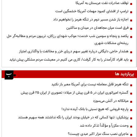
توقف صادرات نفت عربستان به آمریکا
ترامپ از افشای کمبود مهمات آمریکا خشمگین است
اجازه باز شدن مسیر دوم در تنگه هرمز را نخواهیم داد
فرق است میان مجاهدان در میدان و ساکتین
یکصد و پنجاه و سومین شب خدمت؛ موکب شهدای رزکان، تریبون مردم و مطالبه‌گر حل
ریشه‌ای مشکلات شهری
هشدار حاجی دلیگانی درباره تغییر سهم دریای خزر و مخالفت با واگذاری امتیاز
باید افراد کارآمدتر را به کار گرفت/ کاری می کنیم در معیشت مردم مشکلی پیش نیاید
پربازدید ها
تنگه هرمز قابل معامله نیست برای آمریکا معبر باز نکنید
گستره امپراتوری ایران در ۵ قرن پیش از میلاد؛ تصویری از ایران ۲۵ قرن پیش
میانکاله در آتش می‌سوزد
پارچه فروشی که هیچ نسبتی با بانک آینده ندارد!
پزشکیان: تنها کسانی که در خیابان بودند ایران را نگه نداشتند همه سهیم هستند
وحدت مکرّراً و مؤکّداً تذکر داده شد
ماجرای نصب سنگ مزار اکبر عبدی چیست؟