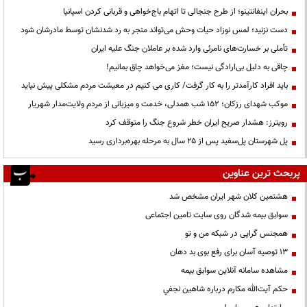
بحران اینفانتینو؛ از طرح جنجالی تا اتهام باج‌خواهی و قربانی کردن اسپانیا
دست نزنید؛ لمس نوزاد حیات وحش می‌تواند منجر به رد شدنشان توسط مادرشان شود
تأملی بر خسارت‌های نامرئی وارد شده بر عاملان جنگ علیه ایران
چاقی به دلیل بی‌ارادگی نیست؛ مغز می‌خواهد چاق بمانیم!
باید افراد کارآمدتر را به کار گرفت/ کاری می کنیم در معیشت مردم مشکلی پیش نیاید
موکب شهدای رزکان؛ ۱۵۲ شب همدلی، خدمت و میزبانی از مردم ولایت‌مدار شهریار
رویترز: هشدار صریح ایران خطر شروع جنگ را متوقف کرد
پل شهرستان پل‌سفید پس از ۲۵ سال به مرحله بهره‌برداری رسید
پربحث ترین عناوین
هشتمین کلان شهر ایران مشخص شد
سوابق بیمه شدگان روی سایت تامین اجتماعی
همجنس گرایی در شبکه من و تو
13 توصیه آسان برای رفع بوی بد دهان
مشاهده سامانه آنلاين سوابق بیمه
حكم آيت‌الله مكارم درباره شاهين نجفي