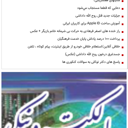
سایتهای همسریابی!
دعايي كه قطعا مستجاب مي‌شود
جزئیات جدید قتل روح الله داداشی
آموزش ساخت Apple ID برای کاربران ایرانی
راز خنده های اصغر فرهادی به حرکت بی شرمانه خانم بازیگر + عکس
پرداخت ۱۰۰ درصد پاداش پایان خدمت فرهنگیان
خلافی آنلاین/استعلام خلافی خودرو از طریق اینترنت، پیام کوتاه ، تلفن
جسدغرق درخون روح الله داداشی (عکس)
پاسخ های دکتر توکلی به سوالات کنکوری ها