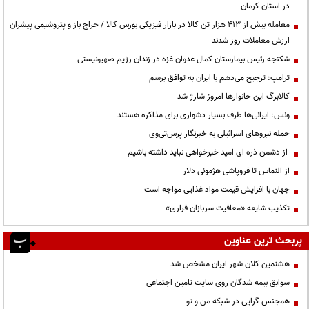
در استان کرمان
معامله بیش از ۴۱۳ هزار تن کالا در بازار فیزیکی بورس کالا / حراج باز و پتروشیمی پیشران
ارزش معاملات روز شدند
شکنجه رئیس بیمارستان کمال عدوان غزه در زندان رژیم صهیونیستی
ترامپ: ترجیح می‌دهم با ایران به توافق برسم
کالابرگ این خانوارها امروز شارژ شد
ونس: ایرانی‌ها طرف بسیار دشواری برای مذاکره هستند
حمله نیروهای اسرائیلی به خبرنگار پرس‌تی‌وی
از دشمن ذره ای امید خیرخواهی نباید داشته باشیم
از التماس تا فروپاشی هژمونی دلار
جهان با افزایش قیمت مواد غذایی مواجه است
تکذیب شایعه «معافیت سربازان فراری»
پربحث ترین عناوین
هشتمین کلان شهر ایران مشخص شد
سوابق بیمه شدگان روی سایت تامین اجتماعی
همجنس گرایی در شبکه من و تو