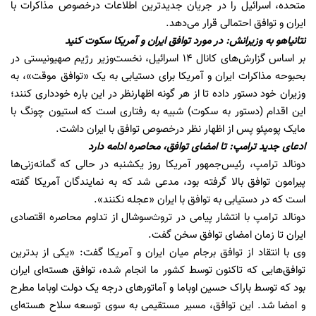
متحده، اسرائیل را در جریان جدیدترین اطلاعات درخصوص مذاکرات با
ایران و توافق احتمالی قرار می‌دهد.
نتانیاهو به وزیرانش: در مورد توافق ایران و آمریکا سکوت کنید
بر اساس گزارش‌های کانال ۱۴ اسرائیل، نخست‌وزیر رژیم صهیونیستی در
بحبوحه مذاکرات ایران و آمریکا برای دستیابی به یک «توافق موقت»، به
وزیران خود دستور داده تا از هر گونه اظهارنظر در این باره خودداری کنند؛
این اقدام (دستور به سکوت) شبیه به رفتاری است که استیون چونگ با
مایک پومپئو پس از اظهار نظر درخصوص توافق با ایران داشت.
ادعای جدید ترامپ: تا امضای توافق، محاصره ادامه دارد
دونالد ترامپ، رئیس‌جمهور آمریکا روز یکشنبه در حالی که گمانه‌زنی‌ها
پیرامون توافق بالا گرفته بود، مدعی شد که به نمایندگان آمریکا گفته
است که در دستیابی به توافق با ایران «عجله نکنند».
دونالد ترامپ با انتشار پیامی در تروث‌سوشال از تداوم محاصره اقتصادی
ایران تا زمان امضای توافق سخن گفت.
وی با انتقاد از توافق برجام میان ایران و آمریکا گفت: «یکی از بدترین
توافق‌هایی که تاکنون توسط کشور ما انجام شده، توافق هسته‌ای ایران
بود که توسط باراک حسین اوباما و آماتورهای درجه یک دولت اوباما مطرح
و امضا شد. این توافق، مسیر مستقیمی به سوی توسعه سلاح هسته‌ای