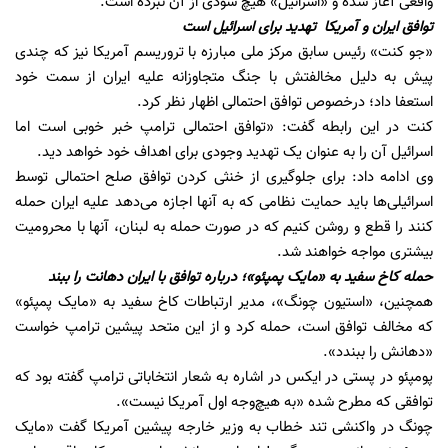
واقعی آغاز شده و «اسرائیل» هیچ سودی از آن نبرده است.
توافق ایران و آمریکا تهدید برای اسرائیل است
«جو کنت» رئیس سابق مرکز ملی مبارزه با تروریسم آمریکا نیز که چندی
پیش به دلیل مخالفتش با جنگ متجاوزانه علیه ایران از سمت خود
استعفا داد؛ درخصوص توافق احتمالی اظهار نظر کرد.
کنت در این رابطه گفت: «توافق احتمالی ترامپ خبر خوبی است اما
اسرائیل آن را به عنوان یک تهدید وجودی برای اهداف خود خواهد دید.
وی ادامه داد: برای جلوگیری از خنثی کردن توافق صلح احتمالی توسط
اسرائیلی‌ها باید حمایت نظامی که به آنها اجازه می‌دهد علیه ایران حمله
کنند را قطع و روشن کنیم که در صورت حمله به لبنان، آنها با محرومیت
بیشتری مواجه خواهند شد.
حمله کاخ سفید به «مایک پمپئو»؛ درباره توافق با ایران دهانت را ببند
همچنین، «استیون چونگ»، مدیر ارتباطات کاخ سفید به «مایک پمپئو»
که مخالف توافق است، حمله کرد و از این متحد پیشین ترامپ خواست
«دهانش را ببندد».
پومپئو در پستی در ایکس در اشاره به شعار انتخاباتی ترامپ گفته بود که
توافقی که مطرح شده «به هیچ‌وجه اول آمریکا نیست».
چونگ در واکنشی تند خطاب به وزیر خارجه پیشین آمریکا گفت «مایک