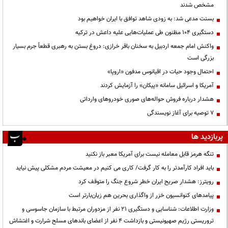
مشخص شدند
بسنت مدعی شد: به زودی شاهد توافق با ایران خواهیم بود
دستگیری ۱۰۴ مظنون طی عملیات‌هایی علیه داعش در ترکیه
واکنش امام جمعه اردبیل به سخنان باقر خرازی: دروغ بستن به رهبری قطعاً جرم بسیار
بزرگی است
احتمال وجود حیات در اقیانوس مدفون «اروپا»
آمریکا و اسرائیل سامانه «پیکان» را آزمایش کردند
هشدار درباره فروش حواله‌های صوری خودروهای وارداتی
۷ توصیه برای آغاز نویسندگی
پربازدید ها
تنگه هرمز قابل معامله نیست برای آمریکا معبر باز نکنید
باید افراد کارآمدتر را به کار گرفت/ کاری می کنیم در معیشت مردم مشکلی پیش نیاید
رویترز: هشدار صریح ایران خطر شروع جنگ را متوقف کرد
پیامدهای کنوانسیون خزر از واگذاری بحرین هم زیان‌بارتر است
وزارت اطلاعات: شناسایی و دستگیری ۲۱ نفر از مزدوران مرتبط با سازمان جاسوسی و
تروریستی رژیم صهیونیستی و بازداشت ۴ نفر از اعضای باندهای مسلح شرارت و اغتشاش