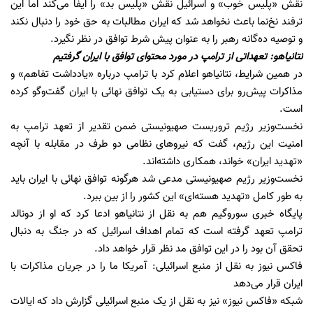
نقش «پلیس خوب» و اسرائیل نقش «پلیس بد» را ایفا می‌کند اما این
ترفند نخ‌نما باعث نخواهد شد که ایران مطالبات به حق خود را دنبال نکند
و توصیه ده‌گانه رهبر را به عنوان پیش شرط توافق در نظر نگیرد.
نتانیاهو: تعهداتی از ترامپ در مورد محتوای توافق با ایران گرفتیم
در همین شرایط، نتانیاهو اعلام کرد با ترامپ درباره «یادداشت تفاهم» و
مذاکرات پیش‌رو برای دستیابی به یک توافق نهائی با ایران گفت‌وگو کرده
است.
نخست‌وزیر رژیم تروریست صهیونیستی ضمن تقدیر از تعهد ترامپ به
امنیت این رژیم، گفت که نیروهای نظامی دو طرف در مقابله با آنچه
«تهدید ایران» خواند، همکاری داشته‌اند.
نخست‌وزیر رژیم صهیونیستی مدعی شد هرگونه توافق نهائی با ایران باید
به طور کامل «تهدید هسته‌ای» این کشور را از بین ببرد.
پایگاه خبری سوروگیم هم به نقل از نتانیاهو ادعا کرد که او از دونالد
ترامپ تعهد گرفته است که تمام اهداف اسرائیل که در جنگ به دنبال
تحقق آن بود را در این توافق مد نظر قرار خواهد داد.
فاکس نیوز به نقل از منبع اسرائیلی: آمریکا ما را در جریان مذاکرات با
ایران قرار می‌دهد
شبکه «فاکس نیوز» نیز به نقل از یک منبع اسرائیلی گزارش داد که ایالات