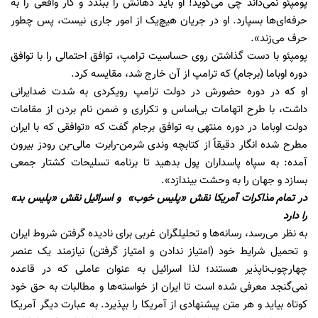
پومپئو نمی‌داند چی می‌گوید! او باید دهانش را ببندد و کار واقعی را به
حرفه‌ای‌ها بسپارد. او در جریان هیچ‌یک از امور جاری نیست، پس چطور
حرف می‌زند».
پومپئو با دست گذاشتن روی حساسیت ترامپ، توافق احتمالی را با توافق
دوره اوباما (برجام) که ترامپ از آن خارج شد، مقایسه کرد.
او که در دوره حضورش در دولت ترامپ رویکردی به شدت ضدایرانی
داشت، با طرح اتهامات بی‌اساس و تکراری و ضمن نام بردن از مقامات
دولت اوباما در دوره منتهی به توافق برجام گفت که «توافقی که با ایران
مطرح شده انگار دقیقاً از کتابچه وندی شرمن-رابرت مالی-بن رودز بیرون
آمده: به سپاه پاسداران پول بدهید تا برنامه تسلیحات کشتار جمعی
بسازد و جهان را به وحشت بیندازد».
در تمام مذاکرات آمریکا نقش «پلیس خوب» و اسرائیل نقش «پلیس بد»
را دارد
به نظر می‌رسد، رسانه‌ها و تحلیلگران غربی برای نادیده گرفتن شروط ایران
و تحمیل شرایط خود (امتیاز ندادن و امتیاز گرفتن) نیازمند یک عنصر
چهارچوب‌ناپذیر هستند؛ لذا اسرائیل به عنوان عاملی که در قاعده
نمی‌گنجد معرفی ‌شده است تا ایران از خواسته‌ها و مطالبات به حق خود
کوتاه بیاید و هر متن پیشنهادی از آمریکا را بپذیرد. به عبارت دیگر آمریکا