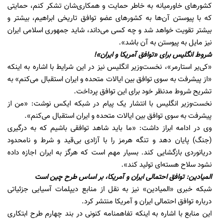
کشورهای خاورمیانه به خاطر حمایت و همکاری‌شان تشکر کنم، حمایتی
که با پیوستن آن‌ها به کشورهای عضو توافق تاریخی ابراهیم، ​بیشتر و
بیشتر تقویت خواهد شد و چه کسی می‌داند، شاید جمهوری اسلامی ایران
نیز مایل به پیوستن به آن باشد».
شروط انگلیس برای «توافق آمریکا و ایران»!
«کی‌یر استارمر»، نخست‌وزیر انگلیس نیز در این شرایط با اشاره به اینکه
«از پیشرفت به سوی توافق بین ایالات متحده و ایران استقبال می‌کنم» به
تشریح شروط مدنظر خود برای این توافق پرداخت.
نخست‌وزیر انگلیس با انتشار یک پیام در شبکه ایکس نوشت: «من از
پیشرفت به سوی توافق بین ایالات متحده و ایران استقبال می‌کنم».
وی در ادامه ابراز داشت: «ما باید شاهد توافقی باشیم که به درگیری
(جنگ) پایان دهد و تنگه هرمز را با آزادی بی‌قید و شرط و نامحدود
دریانوردی بازگشایی کند. بسیار مهم است که هرگز به ایران اجازه داده
نشود سلاح هسته‌ای تولید کند».
المیادین: توافق احتمالی ایران و آمریکا، بر اساس طرح چین است
شبکه خبری «المیادین» نیز به نقل از منابع دیپلمات آسیایی جزئیاتی
درباره توافق احتمالی ایران و آمریکا منتشر کرد.
این منابع با اشاره به اینکه تفاهمنامه کنونی در بند چهارم طرح ابتکاری