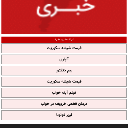
لینک های مفید
قیمت شیشه سکوریت
آلپاری
بیم دتکتور
قیمت شیشه سکوریت
فیلم آپنه خواب
درمان قطعی خروپف در خواب
لیزر فوتونا