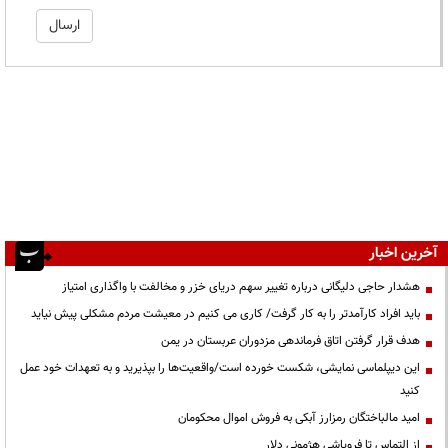
آخرین اخبار
هشدار حاجی دلیگانی درباره تغییر سهم دریای خزر و مخالفت با واگذاری امتیاز
باید افراد کارآمدتر را به کار گرفت/ کاری می کنیم در معیشت مردم مشکلی پیش نیاید
هدف قرار گرفتن اتاق‌ فرماندهی مزدوران عربستان در یمن
این دیپلماسی نمایشی، شکست خورده است/واقعیت‌ها را بپذیرید و به تعهدات خود عمل
کنید
امید مالباختگان رمزارز آبکی به فروش اموال محکومان
از التماس تا فروپاشی هژمونی دلار