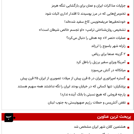
جزئیات مذاکرات ایران و عمان برای بازگشایی تنگه هرمز
تخم‌مرغ‌هایی که در مرز پوسیدند تا اقتدار اداری اثبات شود
خودتحقیرها عریضه‌نویس کاخ سفید شده‌اند!
تشخیص روان‌شناختی ترامپ: «او تجسم خالص شیطان است!»
عملیات «نصر ۷» چه هدفی را دنبال می‌کرد؟
زلزله شهر یاسوج را لرزاند
۲ گزینه صنعا برای ریاض
آمریکا ویزای سفیر برزیل را باطل کرد
میانکاله در آتش می‌سوزد
گستره امپراتوری ایران در ۵ قرن پیش از میلاد؛ تصویری از ایران ۲۵ قرن پیش
پزشکیان: تنها کسانی که در خیابان بودند ایران را نگه نداشتند همه سهیم هستند
پارچه فروشی که هیچ نسبتی با بانک آینده ندارد!
نقض آتش‌بس و حملات رژیم صهیونیستی به جنوب لبنان
پربحث ترین عناوین
هشتمین کلان شهر ایران مشخص شد