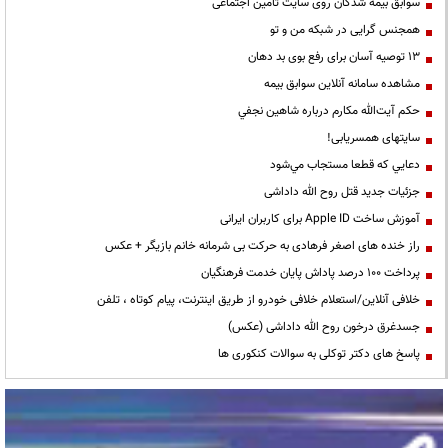
سوابق بیمه شدگان روی سایت تامین اجتماعی
همجنس گرایی در شبکه من و تو
13 توصیه آسان برای رفع بوی بد دهان
مشاهده سامانه آنلاين سوابق بیمه
حكم آيت‌الله مكارم درباره شاهين نجفي
سایتهای همسریابی!
دعايي كه قطعا مستجاب مي‌شود
جزئیات جدید قتل روح الله داداشی
آموزش ساخت Apple ID برای کاربران ایرانی
راز خنده های اصغر فرهادی به حرکت بی شرمانه خانم بازیگر + عکس
پرداخت ۱۰۰ درصد پاداش پایان خدمت فرهنگیان
خلافی آنلاین/استعلام خلافی خودرو از طریق اینترنت، پیام کوتاه ، تلفن
جسدغرق درخون روح الله داداشی (عکس)
پاسخ های دکتر توکلی به سوالات کنکوری ها