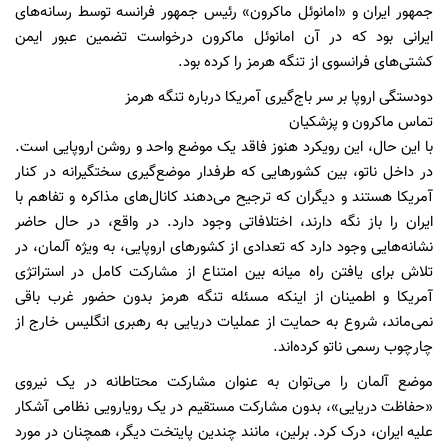
جمهور ایران و «امانوئل ماکرون» رئیس جمهور فرانسه توسط رسانه‌های
ایرانی بود که در آن امانوئل ماکرون درخواست تضمین عبور ایمن
کشتی‌های فرانسوی از تنگه هرمز را کرده بود.
دودستگی اروپا بر سر باج‌گیری آمریکا درباره تنگه هرمز
تماس ماکرون و پزشکیان
با این حال، این رویکرد هنوز فاقد یک موضع واحد و روشن اروپایی است.
در داخل ناتو، بین کشورهایی که طرفدار موضع‌گیری سختگیرانه در کنار
آمریکا هستند و دیگران که ترجیح می‌دهند کانال‌های مذاکره و تفاهم با
ایران را باز نگه دارند، اختلافاتی وجود دارد. در واقع، در حال حاضر
نشانه‌هایی وجود دارد که تعدادی از کشورهای اروپایی، به ویژه آلمان، در
تلاش برای یافتن راه میانه بین امتناع از مشارکت کامل در استراتژی
آمریکا و اطمینان از اینکه مسئله تنگه هرمز بدون حضور غرب باقی
نمی‌ماند، شروع به حمایت از عملیات دریایی به رهبری انگلیس خارج از
چارچوب رسمی ناتو کرده‌اند.
موضع آلمان را می‌توان به عنوان مشارکت محتاطانه در یک نیروی
«حفاظت دریایی»، بدون مشارکت مستقیم در یک رویارویی نظامی آشکار
علیه ایران، درک کرد. برلین، مانند چندین پایتخت دیگر، همچنان در مورد