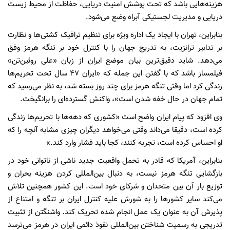
هزینه‌هایی باشد که تحت پوشش امنیت دریایی، حفاظت از محیط زیست
دریایی و مدیریت لجستیکی آبراه وضع می‌شود.
بنابراین، تهران با ایجاد یک اداره ویژه برای تنظیم ترافیک کشتی‌ها و نظارت
بر تدابیر ترانزیت، به تدریج جهان را با کنترل خود بر تنگه هرمز وفق
می‌دهد. شاید دقیق‌ترین بیان موضع ایران از زبان «علی روئین‌تن»
فیلمساز باشد که با گفتن این جمله که «ایران ۴۷ سال تحت تحریم‌ها
زندگی کرد اما وقتی تنگه هرمز برای چند روز بسته شد، به نظر می‌رسید که
تمام جهان در حال خفه شدن است»، واکنش گسترده‌ای را برانگیخت.
وی افزود که پیام ایران واضح است «کشوری که دهه‌ها با تحریم‌ها زندگی
کرده است، دقیقا می‌داند وقتی می‌خواهد دیگران چیزی مشابه آنچه را که
او احساس کرده است، تجربه کنند، کجا باید فشار وارد کند.»
بنابراین، آمریکا که قادر به تحمل واقعیت جدید ناشی از ناتوانی خود در
بازگشایی تنگه هرمز نیست، به دنبال بین‌المللی کردن هزینه بحران و
توزیع بار آن بین متحدان و شرکای خود است. این کشور همچنین تلاش
می‌کند سایر کشورها را به شورش علیه کنترل ایران بر تنگه و امتناع از
پذیرش آن به عنوان یک عمل انجام شده تحریک کند. واشنگتن از تثبیت
تدریجی به رسمیت شناختن بین‌المللی نفوذ دائمی ایران در هرمز می‌ترسد