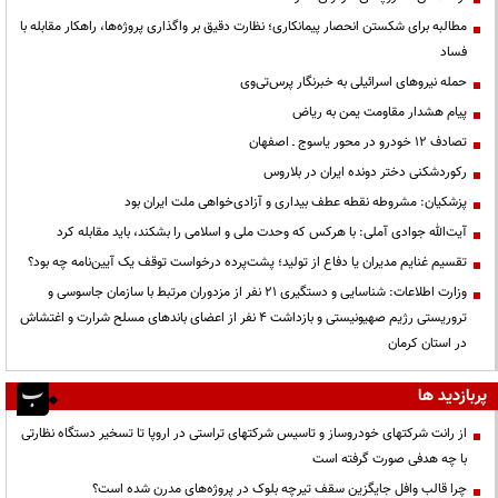
مطالبه برای شکستن انحصار پیمانکاری؛ نظارت دقیق بر واگذاری پروژه‌ها، راهکار مقابله با
فساد
حمله نیروهای اسرائیلی به خبرنگار پرس‌تی‌وی
پیام هشدار مقاومت یمن به ریاض
تصادف ۱۲ خودرو در محور یاسوج ـ اصفهان
رکوردشکنی دختر دونده ایران در بلاروس
پزشکیان: مشروطه نقطه عطف بیداری و آزادی‌خواهی ملت ایران بود
آیت‌الله جوادی آملی: با هرکس که وحدت ملی و اسلامی را بشکند، باید مقابله کرد
تقسیم غنایم مدیران یا دفاع از تولید؛ پشت‌پرده درخواست توقف یک آیین‌نامه چه بود؟
وزارت اطلاعات: شناسایی و دستگیری ۲۱ نفر از مزدوران مرتبط با سازمان جاسوسی و
تروریستی رژیم صهیونیستی و بازداشت ۴ نفر از اعضای باندهای مسلح شرارت و اغتشاش
در استان کرمان
پربازدید ها
از رانت‌ شرکتهای خودروساز و تاسیس شرکتهای تراستی در اروپا تا تسخیر دستگاه نظارتی
با چه هدفی صورت گرفته است
چرا قالب وافل جایگزین سقف تیرچه بلوک در پروژه‌های مدرن شده است؟