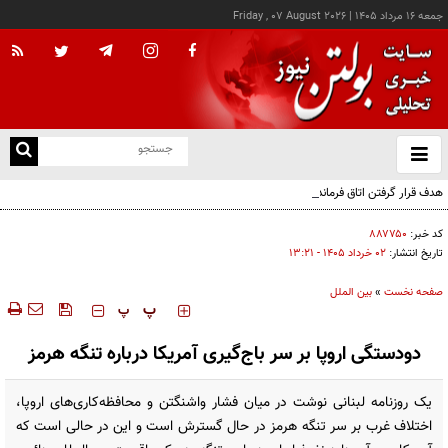
جمعه ۱۶ مرداد ۱۴۰۵
|
Friday , 07 August 2026
از
و
ته
هدف قرار گرفتن اتاق‌ فرماندهی مزدوران عربستان در یمن
ن
نو
کد خبر:
۸۸۷۷۵۰
تاریخ انتشار:
۰۲ خرداد ۱۴۰۵ - ۱۳:۲۱
صفحه نخست
»
بین الملل
‍‍‍ پ
پ
دودستگی اروپا بر سر باج‌گیری آمریکا درباره تنگه هرمز
یک روزنامه لبنانی نوشت در میان فشار واشنگتن و محافظه‌کاری‌های اروپا،
اختلاف غرب بر سر تنگه هرمز در حال گسترش است و این در حالی است که