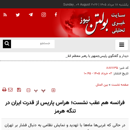
يکشنبه ۱۸ مرداد ۱۴۰۵
|
Sunday , 09 August 2026
از
و
ته
دیدار و گفتگوی رئیس‌جمهور با رهبر معظم انقلاب درباره مسائل اقتصادی و نظامی کشور
ن
نو
کد خبر:
۸۸۷۷۳۵
تاریخ انتشار:
۰۲ خرداد ۱۴۰۵ - ۱۰:۴۵
صفحه نخست
»
بین الملل
‍‍‍ پ
پ
فرانسه هم عقب نشست؛ هراس پاریس از قدرت ایران در
تنگه هرمز
در حالی که غربی‌ها ماه‌ها با تهدید و نمایش نظامی به دنبال فشار بر تهران