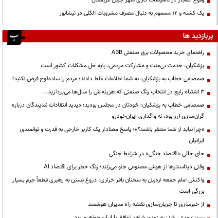
یک کشته و ۱۲ مسموم به دنبال مصرف مشروبات الکلی در نیشابور
پربازدید ها
راهنمای خرید محصولات برق صنعتی ABB
پزشکیان: خدمت بی‌منت و مشارکت مردمی، پایه حل مشکلات کشور است
صمصامی خطاب به پزشکیان: به شما اطلاعات غلط دادند؛ مردم را ساده‌لوح فرض نکنید!
3 اشتباه رایج در انتخاب رنگ صنعتی که هزینه‌اش را سال‌ها می‌پردازید...
صمصامی خطاب به پزشکیان: خودتان در مجلس بودید؛ دیدید انتقادات نمایندگان درباره
گران‌سازی ارز بود، نه واگذاری ایران‌خودرو
«چرا نباید از شما متنفر باشند؟»؛ پاسخ معنادار یک کاربر خارجی به قدرت و توانمندی
ایرانیان
جای خالی «اقتصاد جنگی» در شرایط جنگی
وقتی دیتاسنترها از هوش مصنوعی جلو می‌زنند؛ زنگ خطر برای اقتصاد AI
واکنش امام جمعه اردبیل به سخنان باقر خرازی: دروغ بستن به رهبری قطعاً جرم بسیار
بزرگی است
از خبرسازی تا جریان‌سازی نقشه راه مدیران هوشمند
بسنت مدعی شد: به زودی شاهد توافق با ایران خواهیم بود