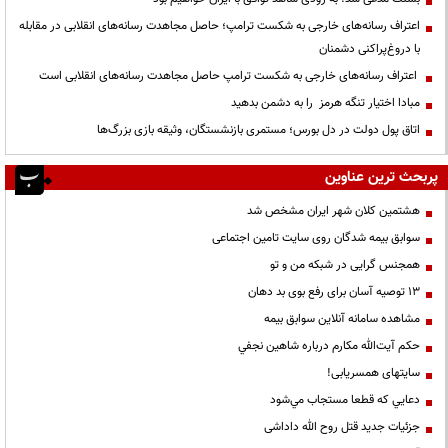
اعتراف رسانه‌های خارجی به شکست ترامپ؛ حاصل مجاهدت رسانه‌های انقلابی در مقابله
با دروغ‌پراکنی دشمنان
اعتراف رسانه‌های خارجی به شکست ترامپ حاصل مجاهدت رسانه‌های انقلابی است
مبادا اختیار تنگه هرمز را به دشمن بدهید
اتاق پول دولت در دل بورس؛ مستمری بازنشستگان، وثیقه بازی بزرگ‌ها
پربحث ترین عناوین
هشتمین کلان شهر ایران مشخص شد
سوابق بیمه شدگان روی سایت تامین اجتماعی
همجنس گرایی در شبکه من و تو
13 توصیه آسان برای رفع بوی بد دهان
مشاهده سامانه آنلاين سوابق بیمه
حكم آيت‌الله مكارم درباره شاهين نجفي
سایتهای همسریابی!
دعايي كه قطعا مستجاب مي‌شود
جزئیات جدید قتل روح الله داداشی