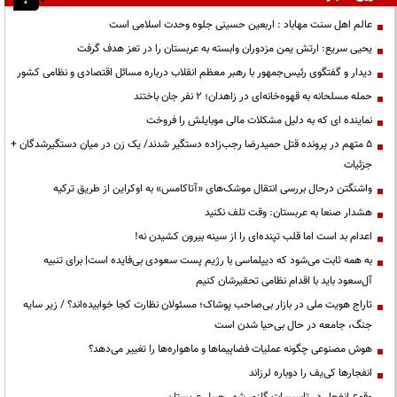
عالم اهل سنت مهاباد : اربعین حسینی جلوه وحدت اسلامی است
یحیی سریع: ارتش یمن مزدوران وابسته به عربستان را در تعز هدف گرفت
دیدار و گفتگوی رئیس‌جمهور با رهبر معظم انقلاب درباره مسائل اقتصادی و نظامی کشور
حمله مسلحانه به قهوه‌خانه‌ای در زاهدان؛ ۲ نفر جان باختند
نماینده ای که به دلیل مشکلات مالی موبایلش را فروخت
۵ متهم در پرونده قتل حمیدرضا رجب‌زاده دستگیر شدند/ یک زن در میان دستگیرشدگان +
جزئیات
واشنگتن درحال بررسی انتقال موشک‌های «آتاکامس» به اوکراین از طریق ترکیه
هشدار صنعا به عربستان: وقت تلف نکنید
اعدام بد است اما قلب تپنده‌ای را از سینه بیرون کشیدن نه!
به همه ثابت می‌شود که دیپلماسی با رژیم پست سعودی بی‌فایده است| برای تنبیه
آل‌سعود باید با اقدام نظامی تحقیرشان کنیم
تاراج هویت ملی در بازار بی‌صاحب پوشاک؛ مسئولان نظارت کجا خوابیده‌اند؟ / زیر سایه
جنگ، جامعه در حال بی‌حیا شدن است
هوش مصنوعی چگونه عملیات فضاپیماها و ماهواره‌ها را تغییر می‌دهد؟
انفجارها کی‌یف را دوباره لرزاند
وقوع انفجار در تاسیسات گازی شهر جبیل عربستان