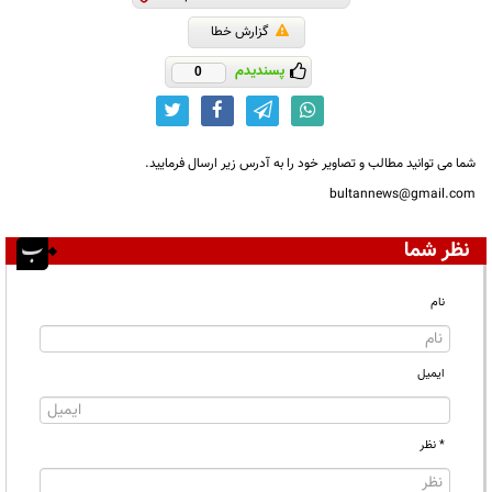
گزارش خطا
پسندیدم
0
شما می توانید مطالب و تصاویر خود را به آدرس زیر ارسال فرمایید.
bultannews@gmail.com
نظر شما
نام
ایمیل
* نظر