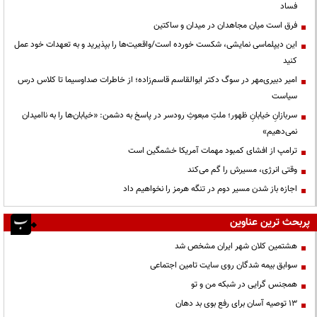
فساد
فرق است میان مجاهدان در میدان و ساکتین
این دیپلماسی نمایشی، شکست خورده است/واقعیت‌ها را بپذیرید و به تعهدات خود عمل
کنید
امیر دبیری‌مهر در سوگ دکتر ابوالقاسم قاسم‌زاده؛ از خاطرات صداوسیما تا کلاس درس
سیاست
سربازانِ خیابانِ ظهور؛ ملتِ مبعوثِ رودسر در پاسخ به دشمن: «خیابان‌ها را به ناامیدان
نمی‌دهیم»
ترامپ از افشای کمبود مهمات آمریکا خشمگین است
وقتی انرژی، مسیرش را گم می‌کند
اجازه باز شدن مسیر دوم در تنگه هرمز را نخواهیم داد
پربحث ترین عناوین
هشتمین کلان شهر ایران مشخص شد
سوابق بیمه شدگان روی سایت تامین اجتماعی
همجنس گرایی در شبکه من و تو
13 توصیه آسان برای رفع بوی بد دهان