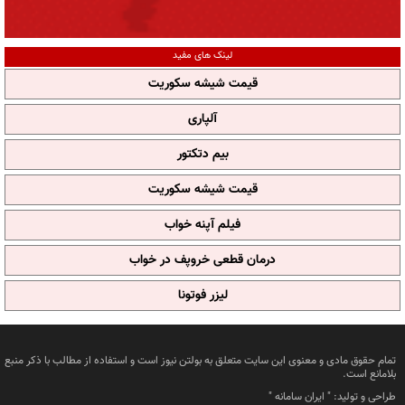
لینک های مفید
قیمت شیشه سکوریت
آلپاری
بیم دتکتور
قیمت شیشه سکوریت
فیلم آپنه خواب
درمان قطعی خروپف در خواب
لیزر فوتونا
تمام حقوق مادی و معنوی این سایت متعلق به بولتن نیوز است و استفاده از مطالب با ذکر منبع
بلامانع است.
طراحی و تولید: "
ایران سامانه
"