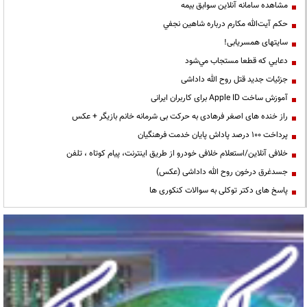
مشاهده سامانه آنلاين سوابق بیمه
حكم آيت‌الله مكارم درباره شاهين نجفي
سایتهای همسریابی!
دعايي كه قطعا مستجاب مي‌شود
جزئیات جدید قتل روح الله داداشی
آموزش ساخت Apple ID برای کاربران ایرانی
راز خنده های اصغر فرهادی به حرکت بی شرمانه خانم بازیگر + عکس
پرداخت ۱۰۰ درصد پاداش پایان خدمت فرهنگیان
خلافی آنلاین/استعلام خلافی خودرو از طریق اینترنت، پیام کوتاه ، تلفن
جسدغرق درخون روح الله داداشی (عکس)
پاسخ های دکتر توکلی به سوالات کنکوری ها