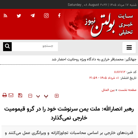
شنبه ۱۷ مرداد ۱۴۰۵
|
Saturday , 08 August 2026
از
و
ته
جهانگیر: محمدباقر خرازی به دادگاه ویژه روحانیت احضار شد
ن
نو
کد خبر:
۸۸۷۷۱۲
تاریخ انتشار:
۰۱ خرداد ۱۴۰۵ - ۲۱:۵۹
صفحه نخست
»
بین الملل
‍‍‍ پ
پ
رهبر انصارالله: ملت یمن سرنوشت خود را در گرو قیمومیت
خارجی نمی‌گذارد
قدرت‌های خارجی بر اساس محاسبات تجاوزکارانه و ویرانگری عمل می‌کنند و