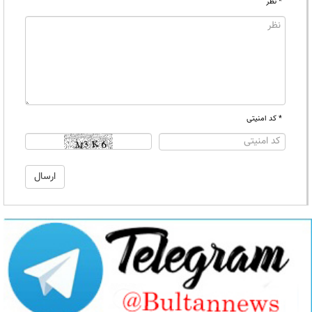
* نظر
* کد امنیتی