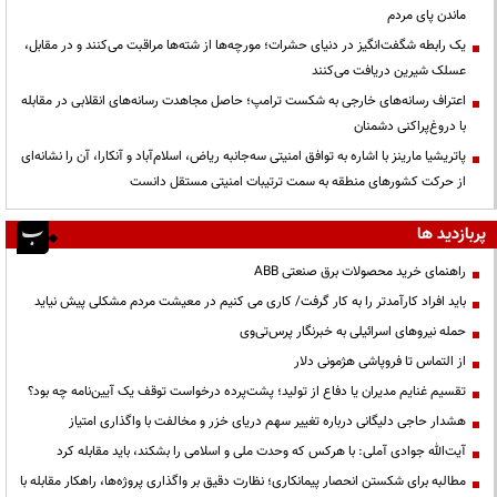
ماندن پای مردم
یک رابطه شگفت‌انگیز در دنیای حشرات؛ مورچه‌ها از شته‌ها مراقبت می‌کنند و در مقابل،
عسلک شیرین دریافت می‌کنند
اعتراف رسانه‌های خارجی به شکست ترامپ؛ حاصل مجاهدت رسانه‌های انقلابی در مقابله
با دروغ‌پراکنی دشمنان
پاتریشیا مارینز با اشاره به توافق امنیتی سه‌جانبه ریاض، اسلام‌آباد و آنکارا، آن را نشانه‌ای
از حرکت کشورهای منطقه به سمت ترتیبات امنیتی مستقل دانست
پربازدید ها
راهنمای خرید محصولات برق صنعتی ABB
باید افراد کارآمدتر را به کار گرفت/ کاری می کنیم در معیشت مردم مشکلی پیش نیاید
حمله نیروهای اسرائیلی به خبرنگار پرس‌تی‌وی
از التماس تا فروپاشی هژمونی دلار
تقسیم غنایم مدیران یا دفاع از تولید؛ پشت‌پرده درخواست توقف یک آیین‌نامه چه بود؟
هشدار حاجی دلیگانی درباره تغییر سهم دریای خزر و مخالفت با واگذاری امتیاز
آیت‌الله جوادی آملی: با هرکس که وحدت ملی و اسلامی را بشکند، باید مقابله کرد
مطالبه برای شکستن انحصار پیمانکاری؛ نظارت دقیق بر واگذاری پروژه‌ها، راهکار مقابله با