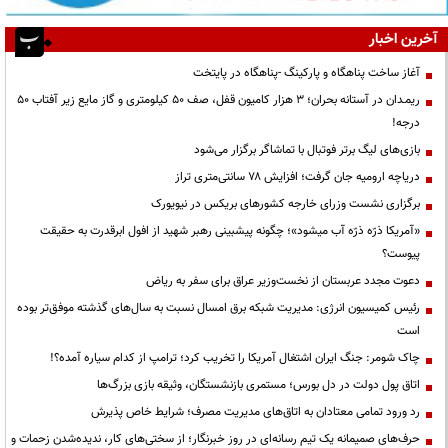
آخرین اخبار
آغاز ساخت پناهگاه و پارکینگ -پناهگاه در پایتخت
ریمـدان در آستانه بحران؛ ۳ هزار کامیون قفل، صف ۵۰ کیلومتری و گاز مایع زیر آفتاب ۵۰
درجه!
بازی‌های لیگ برتر فوتبال با تماشاگر برگزار می‌شود
دریاچه ارومیه جان گرفت؛ افزایش ۷۸ سانتی‌متری تراز
برگزاری نشست وزرای خارجه کشورهای بریکس در نیویورک
«آمریکا ذرّه ذرّه آب میشود»؛ چگونه پیشبینی رهبر شهید از افول ابرقدرت به حقیقت
پیوست؟
دعوت مجدد عربستان از نخست‌وزیر عراق برای سفر به ریاض
رئیس کمیسیون انرژی: مدیریت شبکه برق امسال نسبت به سال‌های گذشته موفق‌تر بوده
است
چاک شومر: جنگ ایران اشتغال آمریکا را تخریب کرد؛ ترامپ از کدام سیاره آمده؟!
اتاق پول دولت در دل بورس؛ مستمری بازنشستگان، وثیقه بازی بزرگ‌ها
رد ورود تمامی معتادان به اتاق‌های مدیریت مصرف؛ شرایط خاص پذیرش
حرف‌های صمیمانه یک تیم رسانه‌ای در روز خبرنگار؛ از سختی‌های کار، ندیده‌شدن زحمات و