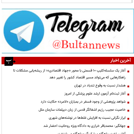
آخرین اخبار
آغاز یک سلسله‌کلیپ ۱۰ قسمتی با محور «جهاد اقتصادی»؛ از ریشه‌یابی مشکلات تا
راهکارهایی که می‌تواند مسیر اقتصاد کشور را تغییر دهد
هشدار نسبت به وقوع تندباد در تهران
آغاز ثبت‌نام آزمون ارشد علوم پزشکی از امروز
شواهد پژوهشی از وجود فسفر در بمباران «لامرد» حکایت دارد
خاصیت عجیب رژیم اشغالگر قدس از زبان دیپلمات سازمان ملل
ابراز نگرانی نسبت به افزایش غلط‌ها در نوشته‌های شهری
جهانگیر: محمدباقر خرازی به دادگاه ویژه روحانیت احضار شد
آغاز ساخت پناهگاه و پارکینگ -پناهگاه در پایتخت