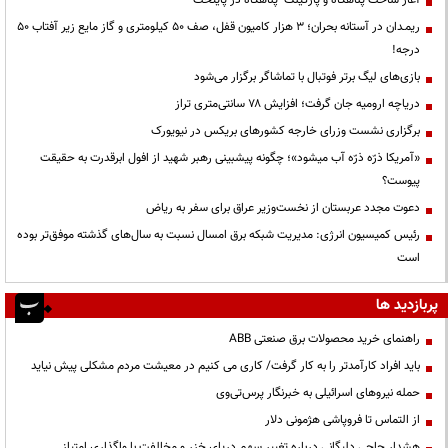
ریمـدان در آستانه بحران؛ ۳ هزار کامیون قفل، صف ۵۰ کیلومتری و گاز مایع زیر آفتاب ۵۰
درجه!
بازی‌های لیگ برتر فوتبال با تماشاگر برگزار می‌شود
دریاچه ارومیه جان گرفت؛ افزایش ۷۸ سانتی‌متری تراز
برگزاری نشست وزرای خارجه کشورهای بریکس در نیویورک
«آمریکا ذرّه ذرّه آب میشود»؛ چگونه پیشبینی رهبر شهید از افول ابرقدرت به حقیقت
پیوست؟
دعوت مجدد عربستان از نخست‌وزیر عراق برای سفر به ریاض
رئیس کمیسیون انرژی: مدیریت شبکه برق امسال نسبت به سال‌های گذشته موفق‌تر بوده
است
پربازدید ها
راهنمای خرید محصولات برق صنعتی ABB
باید افراد کارآمدتر را به کار گرفت/ کاری می کنیم در معیشت مردم مشکلی پیش نیاید
حمله نیروهای اسرائیلی به خبرنگار پرس‌تی‌وی
از التماس تا فروپاشی هژمونی دلار
هشدار حاجی دلیگانی درباره تغییر سهم دریای خزر و مخالفت با واگذاری امتیاز