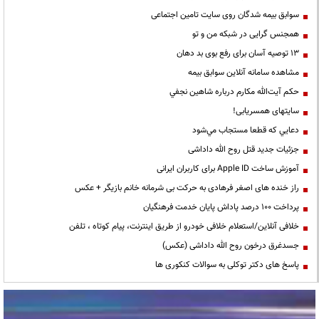
سوابق بیمه شدگان روی سایت تامین اجتماعی
همجنس گرایی در شبکه من و تو
13 توصیه آسان برای رفع بوی بد دهان
مشاهده سامانه آنلاين سوابق بیمه
حكم آيت‌الله مكارم درباره شاهين نجفي
سایتهای همسریابی!
دعايي كه قطعا مستجاب مي‌شود
جزئیات جدید قتل روح الله داداشی
آموزش ساخت Apple ID برای کاربران ایرانی
راز خنده های اصغر فرهادی به حرکت بی شرمانه خانم بازیگر + عکس
پرداخت ۱۰۰ درصد پاداش پایان خدمت فرهنگیان
خلافی آنلاین/استعلام خلافی خودرو از طریق اینترنت، پیام کوتاه ، تلفن
جسدغرق درخون روح الله داداشی (عکس)
پاسخ های دکتر توکلی به سوالات کنکوری ها