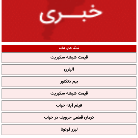
لینک های مفید
قیمت شیشه سکوریت
آلپاری
بیم دتکتور
قیمت شیشه سکوریت
فیلم آپنه خواب
درمان قطعی خروپف در خواب
لیزر فوتونا