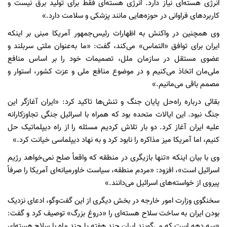
انرژی هسته‌ای نیاز دارد. انرژی هسته‌ای فقط برای تولید برق نیست و
کاربردهای فراوانی در حوزه‌هایی مانند پزشکی و سلامت دارد.»
وی همچنین در واکنش به اظهارات رئیس‌جمهور آمریکا مبنی بر اینکه
ایران برای توافق «التماس» می‌کند، گفت: «ما به‌عنوان ملتی سربلند و
عضوی مستقل در سازمان ملل، تصمیمات خود را بر اساس منافع
ملی‌مان اتخاذ می‌کنیم و در موضوع منافع ملی و عزت کشور، استوار و
مصمم باقی می‌مانیم.»
بقائی درباره راه‌حل پایان جنگ و تنش‌ها تاکید کرد: «ایران آغازگر این
جنگ نبود. این ایالات متحده بود که همراه با اسرائیل جنگی تجاوزکارانه
علیه ایران آغاز کرد. دو بار تلاش کردیم مسئله را از راه دیپلماتیک حل
کنیم، اما آمریکا میز مذاکره را نابود کرد و به نهاد دیپلماسی خیانت کرد.»
وی با بیان اینکه «تنها بازیگری در منطقه که واقعاً صلح نمی‌خواهد رژیم
اسرائیل است»، افزود: «مردم منطقه، سیاست خاورمیانه‌ای آمریکا را صرفاً
پیروی از خواسته‌های اسرائیل می‌دانند.»
سخنگوی وزارت امور خارجه در بخش دیگری از این گفت‌وگو، ادعای نزدیک
بودن ایران به ساخت سلاح هسته‌ای را «دروغ بزرگ» توصیف کرد و گفت:
«سه دهه است که می‌گویند ایران چند هفته یا چند ماه با سلاح هسته‌ای