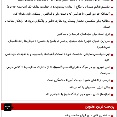
تقسیم غنایم مدیران یا دفاع از تولید؛ پشت‌پرده درخواست توقف یک آیین‌نامه چه بود؟
آیت‌الله جوادی آملی: با هرکس که وحدت ملی و اسلامی را بشکند، باید مقابله کرد
مطالبه برای شکستن انحصار پیمانکاری؛ نظارت دقیق بر واگذاری پروژه‌ها، راهکار مقابله با
فساد
فرق است میان مجاهدان در میدان و ساکتین
سربازانِ خیابانِ ظهور؛ ملتِ مبعوثِ رودسر در پاسخ به دشمن: «خیابان‌ها را به ناامیدان
نمی‌دهیم»
این دیپلماسی نمایشی، شکست خورده است/واقعیت‌ها را بپذیرید و به تعهدات خود عمل
کنید
امیر دبیری‌مهر در سوگ دکتر ابوالقاسم قاسم‌زاده؛ از خاطرات صداوسیما تا کلاس درس
سیاست
ترامپ از افشای کمبود مهمات آمریکا خشمگین است
وقتی انرژی، مسیرش را گم می‌کند
اجازه باز شدن مسیر دوم در تنگه هرمز را نخواهیم داد
پربحث ترین عناوین
هشتمین کلان شهر ایران مشخص شد