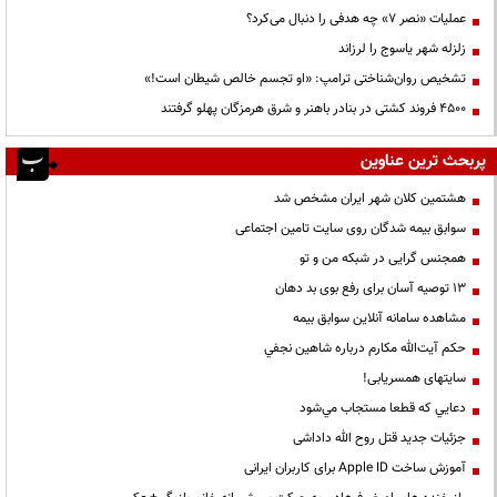
عملیات «نصر ۷» چه هدفی را دنبال می‌کرد؟
زلزله شهر یاسوج را لرزاند
تشخیص روان‌شناختی ترامپ: «او تجسم خالص شیطان است!»
۴۵۰۰ فروند کشتی در بنادر باهنر و شرق هرمزگان پهلو گرفتند
پربحث ترین عناوین
هشتمین کلان شهر ایران مشخص شد
سوابق بیمه شدگان روی سایت تامین اجتماعی
همجنس گرایی در شبکه من و تو
13 توصیه آسان برای رفع بوی بد دهان
مشاهده سامانه آنلاين سوابق بیمه
حكم آيت‌الله مكارم درباره شاهين نجفي
سایتهای همسریابی!
دعايي كه قطعا مستجاب مي‌شود
جزئیات جدید قتل روح الله داداشی
آموزش ساخت Apple ID برای کاربران ایرانی