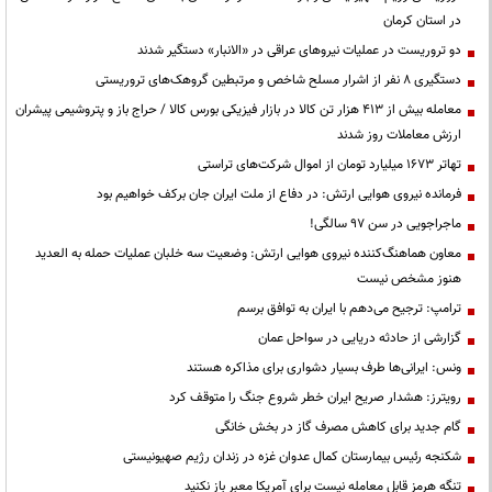
در استان کرمان
دو تروریست در عملیات نیروهای عراقی در «الانبار» دستگیر شدند
دستگیری ۸ نفر از اشرار مسلح شاخص و مرتبطین گروهک‌های تروریستی
معامله بیش از ۴۱۳ هزار تن کالا در بازار فیزیکی بورس کالا / حراج باز و پتروشیمی پیشران
ارزش معاملات روز شدند
تهاتر ۱۶۷۳ میلیارد تومان از اموال شرکت‌های تراستی
فرمانده نیروی هوایی ارتش: در دفاع از ملت ایران جان برکف خواهیم بود
ماجراجویی در سن ۹۷ سالگی!
معاون هماهنگ‌کننده نیروی هوایی ارتش: وضعیت سه خلبان عملیات حمله به العدید
هنوز مشخص نیست
ترامپ: ترجیح می‌دهم با ایران به توافق برسم
گزارشی از حادثه دریایی در سواحل عمان
ونس: ایرانی‌ها طرف بسیار دشواری برای مذاکره هستند
رویترز: هشدار صریح ایران خطر شروع جنگ را متوقف کرد
گام جدید برای کاهش مصرف گاز در بخش خانگی
شکنجه رئیس بیمارستان کمال عدوان غزه در زندان رژیم صهیونیستی
تنگه هرمز قابل معامله نیست برای آمریکا معبر باز نکنید