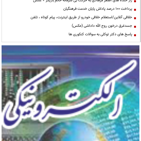
راز خنده های اصغر فرهادی به حرکت بی شرمانه خانم بازیگر + عکس
پرداخت ۱۰۰ درصد پاداش پایان خدمت فرهنگیان
خلافی آنلاین/استعلام خلافی خودرو از طریق اینترنت، پیام کوتاه ، تلفن
جسدغرق درخون روح الله داداشی (عکس)
پاسخ های دکتر توکلی به سوالات کنکوری ها