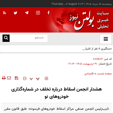
پنجشنبه ۱۵ مرداد ۱۴۰۵
|
Thursday , 06 August 2026
از
و
ته
دستگیری ۸ نفر از اشرار مسلح شاخص و مرتبطین گروهک‌های تروریستی
ن
نو
کد خبر:
۸۸۷۵۸۴
تاریخ انتشار:
۳۰ ارديبهشت ۱۴۰۵ - ۲۱:۱۴
صفحه نخست
»
اقتصادی
‍‍‍ پ
پ
هشدار انجمن اسقاط درباره تخلف در شماره‌گذاری
خودروهای نو
نایب‌رئیس انجمن صنفی مراکز اسقاط خودروهای فرسوده: طبق قانون مقرر