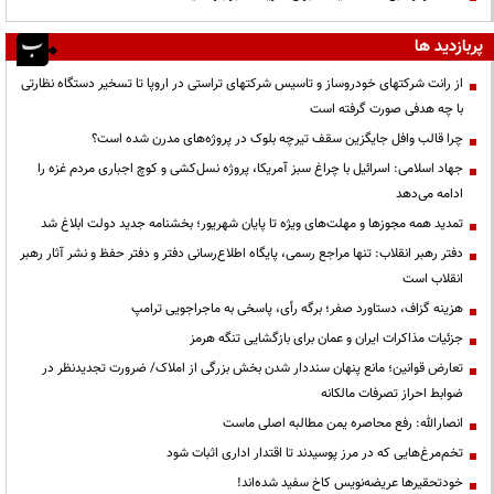
پربازدید ها
از رانت‌ شرکتهای خودروساز و تاسیس شرکتهای تراستی در اروپا تا تسخیر دستگاه نظارتی
با چه هدفی صورت گرفته است
چرا قالب وافل جایگزین سقف تیرچه بلوک در پروژه‌های مدرن شده است؟
جهاد اسلامی: اسرائیل با چراغ سبز آمریکا، پروژه نسل‌کشی و کوچ اجباری مردم غزه را
ادامه می‌دهد
تمدید همه مجوزها و مهلت‌های ویژه تا پایان شهریور؛ بخشنامه جدید دولت ابلاغ شد
دفتر رهبر انقلاب: تنها مراجع رسمی، پایگاه اطلاع‌رسانی دفتر و دفتر حفظ و نشر آثار رهبر
انقلاب است
هزینه گزاف، دستاورد صفر؛ برگه رأی، پاسخی به ماجراجویی ترامپ
جزئیات مذاکرات ایران و عمان برای بازگشایی تنگه هرمز
تعارض قوانین؛ مانع پنهان سنددار شدن بخش بزرگی از املاک/ ضرورت تجدیدنظر در
ضوابط احراز تصرفات مالکانه
انصارالله: رفع محاصره یمن مطالبه اصلی ماست
تخم‌مرغ‌هایی که در مرز پوسیدند تا اقتدار اداری اثبات شود
خودتحقیرها عریضه‌نویس کاخ سفید شده‌اند!