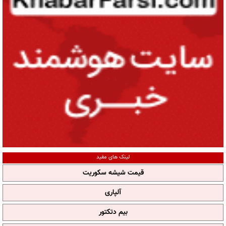
لینک های مفید
قیمت شیشه سکوریت
آلپاری
بیم دتکتور