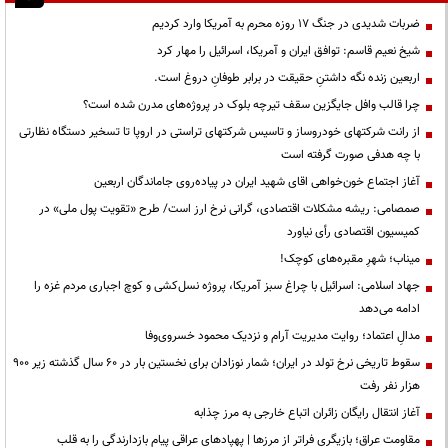
ضربات شدیدی در جنگ ۱۷ روزه محرم به آمریکا وارد کردیم
شیخ نعیم قاسم: توافق ایران و آمریکا، اسرائیل را مهار کرد
اربعین زنده نگه داشتنِ حقیقت در برابر طوفانِ دروغ است.
چرا قالب وافل جایگزین سقف تیرچه بلوک در پروژه‌های مدرن شده است؟
از رانت‌ شرکتهای خودروساز و تاسیس شرکتهای تراستی در اروپا تا تسخیر دستگاه نظارتی
با چه هدفی صورت گرفته است
آغاز اجتماع خون‌خواهی اقای شهید ایران در پیاده‌روی جاماندگان اربعین
صمصامی: ریشه مشکلات اقتصادی، گرانی نرخ ارز است/ طرح «تقویت پول ملی» در
کمیسیون اقتصادی رأی نیاورد
میناب؛ شهرِ مقبره‌های کوچک!
جهاد اسلامی: اسرائیل با چراغ سبز آمریکا، پروژه نسل‌کشی و کوچ اجباری مردم غزه را
ادامه می‌دهد
مدالِ اعتماد؛ روایت مدیریت آرام و نزدیک محمود خسروی‌وفا
سقوط تاریخی نرخ تولد در ایران؛ شمار نوزادان برای نخستین بار در ۶۰ سال گذشته زیر ۹۰۰
هزار نفر رفت
آغاز انتقال رایگان زائران اتباع خارجی به مرز چذابه
مقاومت عراق؛ بازیگری فراتر از مرزها | پهپادهای عراقی پیام بازدارندگی را به قلب