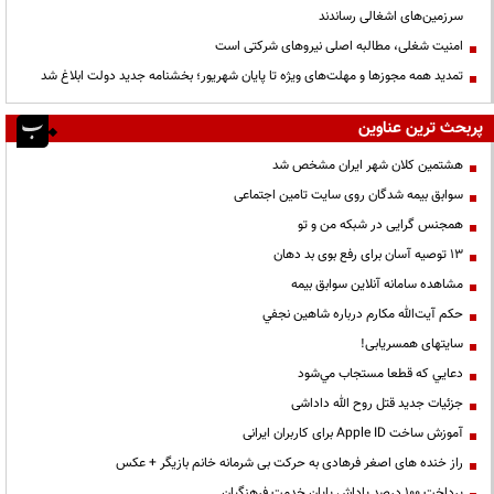
سرزمین‌های اشغالی رساندند
‌امنیت شغلی، مطالبه اصلی نیروهای شرکتی است
تمدید همه مجوزها و مهلت‌های ویژه تا پایان شهریور؛ بخشنامه جدید دولت ابلاغ شد
پربحث ترین عناوین
هشتمین کلان شهر ایران مشخص شد
سوابق بیمه شدگان روی سایت تامین اجتماعی
همجنس گرایی در شبکه من و تو
13 توصیه آسان برای رفع بوی بد دهان
مشاهده سامانه آنلاين سوابق بیمه
حكم آيت‌الله مكارم درباره شاهين نجفي
سایتهای همسریابی!
دعايي كه قطعا مستجاب مي‌شود
جزئیات جدید قتل روح الله داداشی
آموزش ساخت Apple ID برای کاربران ایرانی
راز خنده های اصغر فرهادی به حرکت بی شرمانه خانم بازیگر + عکس
پرداخت ۱۰۰ درصد پاداش پایان خدمت فرهنگیان