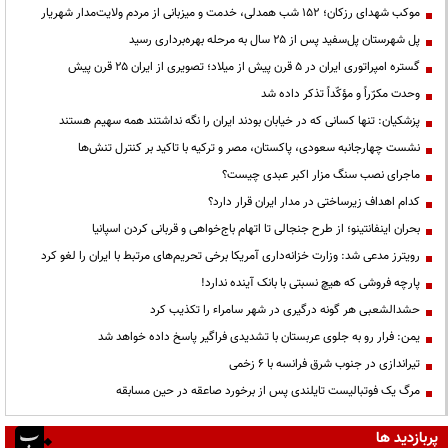
موکب شهدای رزکان؛ ۱۵۲ شب همدلی، خدمت و میزبانی از مردم ولایت‌مدار شهریار
پل شهرستان پل‌سفید پس از ۲۵ سال به مرحله بهره‌برداری رسید
گستره امپراتوری ایران در ۵ قرن پیش از میلاد؛ تصویری از ایران ۲۵ قرن پیش
وحدت مکرّراً و مؤکّداً تذکر داده شد
پزشکیان: تنها کسانی که در خیابان بودند ایران را نگه نداشتند همه سهیم هستند
نشست چهارجانبه سعودی، پاکستان، مصر و ترکیه با تاکید بر کنترل تنش‌ها
ماجرای نصب سنگ مزار اکبر عبدی چیست؟
کدام اهداف زیرساختی در مدار ایران قرار دارد؟
بحران اینفانتینو؛ از طرح جنجالی تا اتهام باج‌خواهی و قربانی کردن اسپانیا
رویترز مدعی شد: وزارت خزانه‌داری آمریکا برخی تحریم‌های مرتبط با ایران را لغو کرد
پارچه فروشی که هیچ نسبتی با بانک آینده ندارد!
حشدالشعبی هر گونه درگیری در شهر سامراء را تکذیب کرد
یمن: فرار رو به جلوی عربستان با تشدیدی فراگیر پاسخ داده خواهد شد
تیراندازی در جنوب شرق فرانسه با ۶ زخمی
مرگ یک فوتبالیست تایلندی پس از برخورد صاعقه در حین مسابقه
پربازدید ها