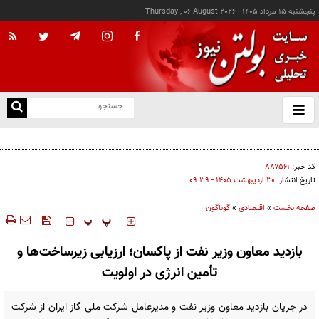
پنجشنبه ۱۵ مرداد ۱۴۰۵
|
Thursday , 06 August 2026
از
و
ته
رشد بیش از ۱۳۰ هزار واحدی شاخص کل بورس
ن
نو
کد خبر:
۸۸۷۵۶۱
تاریخ انتشار:
۳۰ ارديبهشت ۱۴۰۵ - ۰۹:۳۹
صفحه نخست
»
اقتصادی
»
گوناگون
‍‍‍ پ
پ
بازدید معاون وزیر نفت از پاکسان؛ ارزیابی زیرساخت‌ها و
تأمین انرژی در اولویت
در جریان بازدید معاون وزیر نفت و مدیرعامل شرکت ملی گاز ایران از شرکت