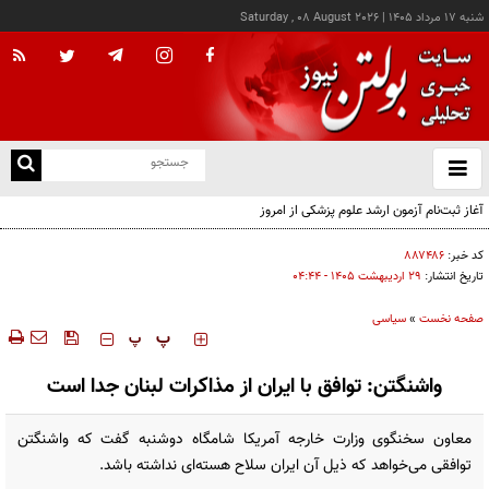
شنبه ۱۷ مرداد ۱۴۰۵
|
Saturday , 08 August 2026
از
و
ته
آغاز ثبت‌نام آزمون ارشد علوم پزشکی از امروز
ن
نو
کد خبر:
۸۸۷۴۸۶
تاریخ انتشار:
۲۹ ارديبهشت ۱۴۰۵ - ۰۴:۴۴
صفحه نخست
»
سیاسی
‍‍‍ پ
پ
واشنگتن: توافق با ایران از مذاکرات لبنان جدا است
معاون سخنگوی وزارت خارجه آمریکا شامگاه دوشنبه گفت که واشنگتن
توافقی می‌خواهد که ذیل آن ایران سلاح هسته‌ای نداشته باشد.