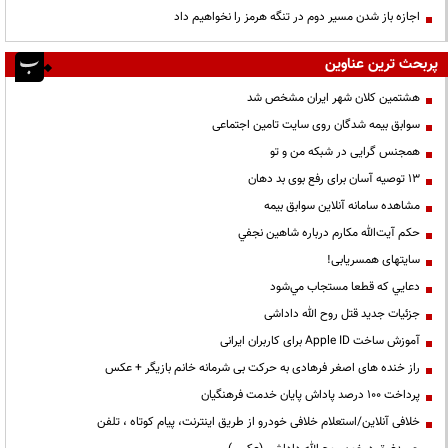
اجازه باز شدن مسیر دوم در تنگه هرمز را نخواهیم داد
پربحث ترین عناوین
هشتمین کلان شهر ایران مشخص شد
سوابق بیمه شدگان روی سایت تامین اجتماعی
همجنس گرایی در شبکه من و تو
13 توصیه آسان برای رفع بوی بد دهان
مشاهده سامانه آنلاين سوابق بیمه
حكم آيت‌الله مكارم درباره شاهين نجفي
سایتهای همسریابی!
دعايي كه قطعا مستجاب مي‌شود
جزئیات جدید قتل روح الله داداشی
آموزش ساخت Apple ID برای کاربران ایرانی
راز خنده های اصغر فرهادی به حرکت بی شرمانه خانم بازیگر + عکس
پرداخت ۱۰۰ درصد پاداش پایان خدمت فرهنگیان
خلافی آنلاین/استعلام خلافی خودرو از طریق اینترنت، پیام کوتاه ، تلفن