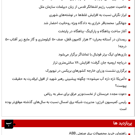
خاصیت عجیب رژیم اشغالگر قدس از زبان دیپلمات سازمان ملل
ابراز نگرانی نسبت به افزایش غلط‌ها در نوشته‌های شهری
جهانگیر: محمدباقر خرازی به دادگاه ویژه روحانیت احضار شد
آغاز ساخت پناهگاه و پارکینگ -پناهگاه در پایتخت
ریمـدان در آستانه بحران؛ ۳ هزار کامیون قفل، صف ۵۰ کیلومتری و گاز مایع زیر آفتاب ۵۰
درجه!
بازی‌های لیگ برتر فوتبال با تماشاگر برگزار می‌شود
دریاچه ارومیه جان گرفت؛ افزایش ۷۸ سانتی‌متری تراز
برگزاری نشست وزرای خارجه کشورهای بریکس در نیویورک
«آمریکا ذرّه ذرّه آب میشود»؛ چگونه پیشبینی رهبر شهید از افول ابرقدرت به حقیقت
پیوست؟
دعوت مجدد عربستان از نخست‌وزیر عراق برای سفر به ریاض
رئیس کمیسیون انرژی: مدیریت شبکه برق امسال نسبت به سال‌های گذشته موفق‌تر بوده
است
پربازدید ها
راهنمای خرید محصولات برق صنعتی ABB