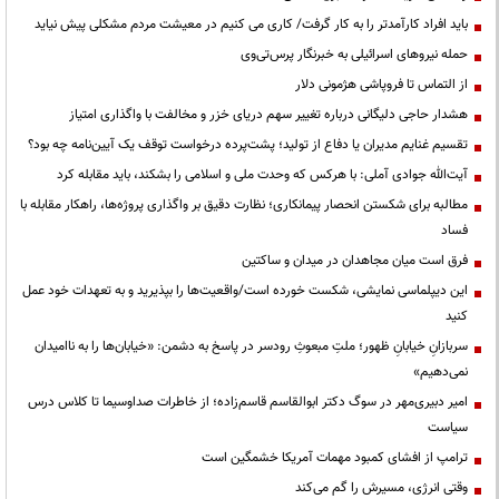
باید افراد کارآمدتر را به کار گرفت/ کاری می کنیم در معیشت مردم مشکلی پیش نیاید
حمله نیروهای اسرائیلی به خبرنگار پرس‌تی‌وی
از التماس تا فروپاشی هژمونی دلار
هشدار حاجی دلیگانی درباره تغییر سهم دریای خزر و مخالفت با واگذاری امتیاز
تقسیم غنایم مدیران یا دفاع از تولید؛ پشت‌پرده درخواست توقف یک آیین‌نامه چه بود؟
آیت‌الله جوادی آملی: با هرکس که وحدت ملی و اسلامی را بشکند، باید مقابله کرد
مطالبه برای شکستن انحصار پیمانکاری؛ نظارت دقیق بر واگذاری پروژه‌ها، راهکار مقابله با
فساد
فرق است میان مجاهدان در میدان و ساکتین
این دیپلماسی نمایشی، شکست خورده است/واقعیت‌ها را بپذیرید و به تعهدات خود عمل
کنید
سربازانِ خیابانِ ظهور؛ ملتِ مبعوثِ رودسر در پاسخ به دشمن: «خیابان‌ها را به ناامیدان
نمی‌دهیم»
امیر دبیری‌مهر در سوگ دکتر ابوالقاسم قاسم‌زاده؛ از خاطرات صداوسیما تا کلاس درس
سیاست
ترامپ از افشای کمبود مهمات آمریکا خشمگین است
وقتی انرژی، مسیرش را گم می‌کند