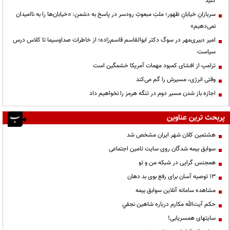
کنید
سربازانِ خیابانِ ظهور؛ ملتِ مبعوثِ رودسر در پاسخ به دشمن: «خیابان‌ها را به ناامیدان
نمی‌دهیم»
امیر دبیری‌مهر در سوگ دکتر ابوالقاسم قاسم‌زاده؛ از خاطرات صداوسیما تا کلاس درس
سیاست
ترامپ از افشای کمبود مهمات آمریکا خشمگین است
وقتی انرژی، مسیرش را گم می‌کند
اجازه باز شدن مسیر دوم در تنگه هرمز را نخواهیم داد
پربحث ترین عناوین
هشتمین کلان شهر ایران مشخص شد
سوابق بیمه شدگان روی سایت تامین اجتماعی
همجنس گرایی در شبکه من و تو
13 توصیه آسان برای رفع بوی بد دهان
مشاهده سامانه آنلاين سوابق بیمه
حكم آيت‌الله مكارم درباره شاهين نجفي
سایتهای همسریابی!