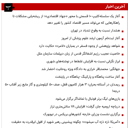
آخرین اخبار
آغاز یک سلسله‌کلیپ ۱۰ قسمتی با محور «جهاد اقتصادی»؛ از ریشه‌یابی مشکلات تا
راهکارهایی که می‌تواند مسیر اقتصاد کشور را تغییر دهد
هشدار نسبت به وقوع تندباد در تهران
آغاز ثبت‌نام آزمون ارشد علوم پزشکی از امروز
شواهد پژوهشی از وجود فسفر در بمباران «لامرد» حکایت دارد
خاصیت عجیب رژیم اشغالگر قدس از زبان دیپلمات سازمان ملل
ابراز نگرانی نسبت به افزایش غلط‌ها در نوشته‌های شهری
جهانگیر: محمدباقر خرازی به دادگاه ویژه روحانیت احضار شد
آغاز ساخت پناهگاه و پارکینگ -پناهگاه در پایتخت
ریمـدان در آستانه بحران؛ ۳ هزار کامیون قفل، صف ۵۰ کیلومتری و گاز مایع زیر آفتاب ۵۰
درجه!
بازی‌های لیگ برتر فوتبال با تماشاگر برگزار می‌شود
دریاچه ارومیه جان گرفت؛ افزایش ۷۸ سانتی‌متری تراز
برگزاری نشست وزرای خارجه کشورهای بریکس در نیویورک
«آمریکا ذرّه ذرّه آب میشود»؛ چگونه پیشبینی رهبر شهید از افول ابرقدرت به حقیقت