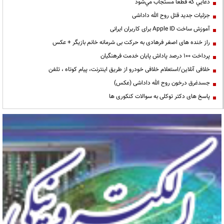
دعايي كه قطعا مستجاب مي‌شود
جزئیات جدید قتل روح الله داداشی
آموزش ساخت Apple ID برای کاربران ایرانی
راز خنده های اصغر فرهادی به حرکت بی شرمانه خانم بازیگر + عکس
پرداخت ۱۰۰ درصد پاداش پایان خدمت فرهنگیان
خلافی آنلاین/استعلام خلافی خودرو از طریق اینترنت، پیام کوتاه ، تلفن
جسدغرق درخون روح الله داداشی (عکس)
پاسخ های دکتر توکلی به سوالات کنکوری ها