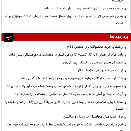
پیوست؟
دعوت مجدد عربستان از نخست‌وزیر عراق برای سفر به ریاض
رئیس کمیسیون انرژی: مدیریت شبکه برق امسال نسبت به سال‌های گذشته موفق‌تر بوده
است
پربازدید ها
راهنمای خرید محصولات برق صنعتی ABB
باید افراد کارآمدتر را به کار گرفت/ کاری می کنیم در معیشت مردم مشکلی پیش نیاید
حمله نیروهای اسرائیلی به خبرنگار پرس‌تی‌وی
از التماس تا فروپاشی هژمونی دلار
هشدار حاجی دلیگانی درباره تغییر سهم دریای خزر و مخالفت با واگذاری امتیاز
تقسیم غنایم مدیران یا دفاع از تولید؛ پشت‌پرده درخواست توقف یک آیین‌نامه چه بود؟
آیت‌الله جوادی آملی: با هرکس که وحدت ملی و اسلامی را بشکند، باید مقابله کرد
مطالبه برای شکستن انحصار پیمانکاری؛ نظارت دقیق بر واگذاری پروژه‌ها، راهکار مقابله با
فساد
فرق است میان مجاهدان در میدان و ساکتین
این دیپلماسی نمایشی، شکست خورده است/واقعیت‌ها را بپذیرید و به تعهدات خود عمل