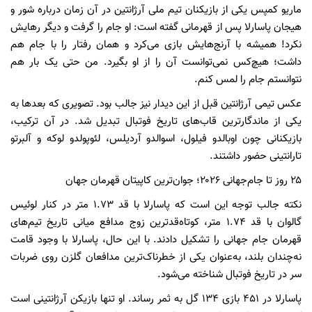
ماریو کمپس یکی از بازیکنان تیم ملی آرژانتین در آن زمان درباره شور و
هیجان پاسارلا پس از قهرمانی گفته است: او جام را گرفت و دیگر رهایش
نکرد! همیشه با آرنج‌هایش بازی می‌کرد و همان رفتار را با جام هم
داشت؛ هیچ‌کس نمی‌توانست آن را از او بگیرد. من حتی یک بار هم
نتوانستم جام را لمس کنم.
عکس تیمی آرژانتین قبل از این دیدار نیز جالب بود. تصویری که بعدها به
یکی از ماندگارترین قاب‌های تاریخ فوتبال تبدیل شد. در آن ترکیب،
بازیکنانی چون اوبالدو فیلول، اسوالدو آردیلس، لئوپولدو لوکه و آلبرتو
تارانتینی حضور داشتند.
۲۵ روز تا جام‌جهانی ۲۰۲۶؛ جوان‌ترین کاپیتان قهرمان جهان
نکته جالب توجه این است که پاسارلا با قد ۱.۷۳ متر در کنار لوئیس
گالوان با قد ۱.۷۴ متر، کوتاه‌قدترین زوج مدافع میانی تاریخ تیم‌های
قهرمان جام جهانی را تشکیل دادند. با این حال، پاسارلا با وجود قامت
نه‌چندان بلند، به‌عنوان یکی از خطرناک‌ترین مدافعان گلزن روی ضربات
سر در تاریخ فوتبال شناخته می‌شود.
پاسارلا در ۴۵۱ بازی ۱۳۴ گل به ثمر رساند. او تنها بازیکن آرژانتینی است