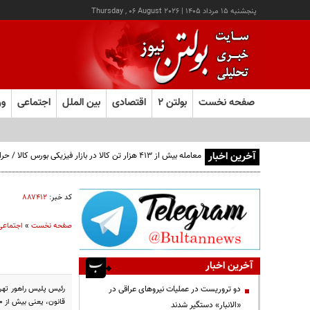
پنجشنبه ۱۵ مرداد ۱۴۰۵
|
Thursday , 06 August 2026
صفحه نخست
بولتن ۲
اقتصادی
بین الملل
اجتماعی
ور
آخرین اخبار
معامله بیش از ۴۱۳ هزار تن کالا در بازار فیزیکی بورس کالا / حراج باز و پتروشیمی پیشران ارزش معاملات روز شدند
کد خبر:
۸۸۷۴۱۲
صفحه نخست
»
اجتماعی
آخرین اخبار
دو تروریست در عملیات نیروهای عراقی در
قانون، یعنی بیش از ۶۰ هزار مورد به دلیل نداشتن کلاه ایمنی توسط راکبان موتورسیکلت‌ها صورت گرفته است.
«الانبار» دستگیر شدند