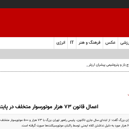
زشی
عکس
فرهنگ و هنر
IT
انرژی
اعمال قانون ۷۳ هزار موتورسوار متخلف در پایتخت
رئیس پلیس راهور تهران بزرگ گفت: از ابتدای س