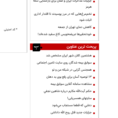
جزئیات مذاکرات ایران و عمان برای بازگشایی تنگه
هرمز
تخم‌مرغ‌هایی که در مرز پوسیدند تا اقتدار اداری
اثبات شود
کاهش دمای تهران از جمعه
* کد امنیتی
خودتحقیرها عریضه‌نویس کاخ سفید شده‌اند!
پربحث ترین عناوین
هشتمین کلان شهر ایران مشخص شد
سوابق بیمه شدگان روی سایت تامین اجتماعی
همجنس گرایی در شبکه من و تو
13 توصیه آسان برای رفع بوی بد دهان
مشاهده سامانه آنلاين سوابق بیمه
حكم آيت‌الله مكارم درباره شاهين نجفي
سایتهای همسریابی!
دعايي كه قطعا مستجاب مي‌شود
جزئیات جدید قتل روح الله داداشی