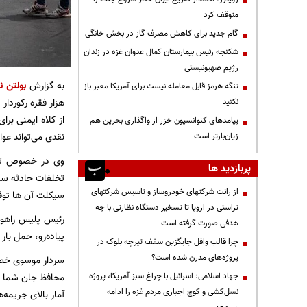
متوقف کرد
گام جدید برای کاهش مصرف گاز در بخش خانگی
شکنجه رئیس بیمارستان کمال عدوان غزه در زندان
رژیم صهیونیستی
به گزارش
بولتن نی
تنگه هرمز قابل معامله نیست برای آمریکا معبر باز
نکنید
از کلاه ایمنی برا
پیامدهای کنوانسیون خزر از واگذاری بحرین هم
نقدی می‌تواند عوا
زیان‌بارتر است
وی در خصوص تخلف
پربازدید ها
تخلفات حادثه ساز
از رانت‌ شرکتهای خودروساز و تاسیس شرکتهای
سیکلت آن ها توق
تراستی در اروپا تا تسخیر دستگاه نظارتی با چه
رئیس پلیس راهور
هدفی صورت گرفته است
پیاده‌رو، حمل با
چرا قالب وافل جایگزین سقف تیرچه بلوک در
پروژه‌های مدرن شده است؟
سردار موسوی خطاب
جهاد اسلامی: اسرائیل با چراغ سبز آمریکا، پروژه
محافظ جان شما در
نسل‌کشی و کوچ اجباری مردم غزه را ادامه
آمار بالای جریمه