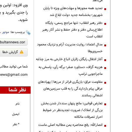
می‌دهد
وی افزود: اولین و
تمدید همه مجوزها و مهلت‌های ویژه تا پایان
را جدی بگیرید و ب
شهریور؛ بخشنامه جدید دولت ابلاغ شد
شوید.
دفتر رهبر انقلاب: تنها مراجع رسمی، پایگاه
اطلاع‌رسانی دفتر و دفتر حفظ و نشر آثار رهبر
برچسب ها:
موتور
،
انقلاب است
مدالِ اعتماد؛ روایت مدیریت آرام و نزدیک محمود
خسروی‌وفا
گزارش خطا
آغاز انتقال رایگان زائران اتباع خارجی به مرز چذابه
شما می توانید مطالب 
هزینه گزاف، دستاورد صفر؛ برگه رأی، پاسخی به
ماجراجویی ترامپ
nnews@gmail.com
مقاومت عراق؛ بازیگری فراتر از مرزها | پهپادهای
نظر شما
عراقی پیام بازدارندگی را به قلب سرزمین‌های
اشغالی رساندند
تعارض قوانین؛ مانع پنهان سنددار شدن بخش
نام
بزرگی از املاک/ ضرورت تجدیدنظر در ضوابط
ایمیل
احراز تصرفات مالکانه
* نظر
انصارالله: رفع محاصره یمن مطالبه اصلی ماست