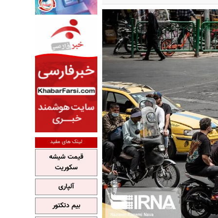
لینک های مفید
قیمت شیشه
سکوریت
آلپاری
بیم دتکتور