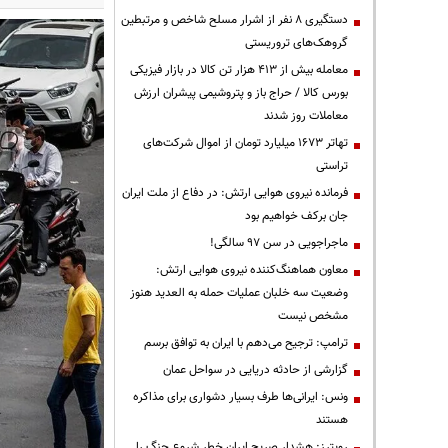
دستگیری ۸ نفر از اشرار مسلح شاخص و مرتبطین
گروهک‌های تروریستی
معامله بیش از ۴۱۳ هزار تن کالا در بازار فیزیکی
بورس کالا / حراج باز و پتروشیمی پیشران ارزش
معاملات روز شدند
تهاتر ۱۶۷۳ میلیارد تومان از اموال شرکت‌های
تراستی
فرمانده نیروی هوایی ارتش: در دفاع از ملت ایران
جان برکف خواهیم بود
ماجراجویی در سن ۹۷ سالگی!
معاون هماهنگ‌کننده نیروی هوایی ارتش:
وضعیت سه خلبان عملیات حمله به العدید هنوز
مشخص نیست
ترامپ: ترجیح می‌دهم با ایران به توافق برسم
گزارشی از حادثه دریایی در سواحل عمان
ونس: ایرانی‌ها طرف بسیار دشواری برای مذاکره
هستند
رویترز: هشدار صریح ایران خطر شروع جنگ را