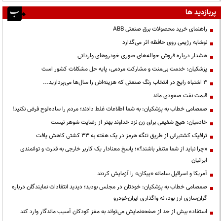
پربازدید ها
راهنمای خرید محصولات برق صنعتی ABB
نوشابه رژیمی روی حافظه اثر می‌گذارد
هشدار درباره فروش حواله‌های صوری خودروهای وارداتی
پزشکیان: خدمت بی‌منت و مشارکت مردمی، پایه حل مشکلات کشور است
3 اشتباه رایج در انتخاب رنگ صنعتی که هزینه‌اش را سال‌ها می‌پردازید...
قیمت نفت صعودی ماند
صمصامی خطاب به پزشکیان: به شما اطلاعات غلط دادند؛ مردم را ساده‌لوح فرض نکنید!
خادمیان: هیچ شفیعی برای زن نزد خداوند بهتر از رضایت شوهر نیست
ترافیک کشتیرانی از طریق تنگه هرمز در یک هفته به ۳۳ کشتی کاهش یافت
«چرا نباید از شما متنفر باشند؟»؛ پاسخ معنادار یک کاربر خارجی به قدرت و توانمندی
ایرانیان
آمریکا و اسرائیل سامانه «پیکان» را آزمایش کردند
صمصامی خطاب به پزشکیان: خودتان در مجلس بودید؛ دیدید انتقادات نمایندگان درباره
گران‌سازی ارز بود، نه واگذاری ایران‌خودرو
استفاده بیش از حد از صفحه‌نمایش می‌تواند به مغز کودکان آسیب ماندگار وارد کند