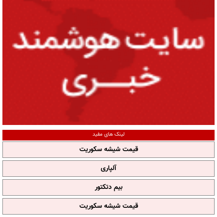
لینک های مفید
قیمت شیشه سکوریت
آلپاری
بیم دتکتور
قیمت شیشه سکوریت