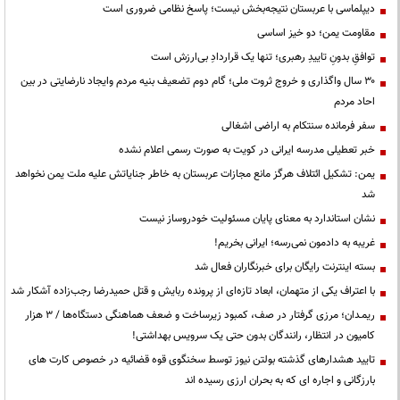
دیپلماسی با عربستان نتیجه‌بخش نیست؛ پاسخ نظامی ضروری است
مقاومت یمن؛ دو خیز اساسی
توافقِ بدونِ تاییدِ رهبری؛ تنها یک قراردادِ بی‌ارزش است
۳۰ سال واگذاری و خروج ثروت ملی؛ گام دوم تضعیف بنیه مردم وایجاد نارضایتی در بین
احاد مردم
سفر فرمانده سنتکام به اراضی اشغالی
خبر تعطیلی مدرسه ایرانی در کویت به صورت رسمی اعلام نشده
یمن: تشکیل ائتلاف هرگز مانع مجازات عربستان به خاطر جنایاتش علیه ملت یمن نخواهد
شد
نشان استاندارد به معنای پایان مسئولیت خودروساز نیست
غریبه به دادمون نمی‌رسه؛ ایرانی بخریم!
بسته اینترنت رایگان برای خبرنگاران فعال شد
با اعتراف یکی از متهمان، ابعاد تازه‌ای از پرونده ربایش و قتل حمیدرضا رجب‌زاده آشکار شد
ریمـدان؛ مرزی گرفتار در صف، کمبود زیرساخت و ضعف هماهنگی دستگاه‌ها / ۳ هزار
کامیون در انتظار، رانندگان بدون حتی یک سرویس بهداشتی!
تایید هشدارهای گذشته بولتن نیوز توسط سخنگوی قوه قضائیه در خصوص کارت های
بارزگانی و اجاره ای که به بحران ارزی رسیده اند