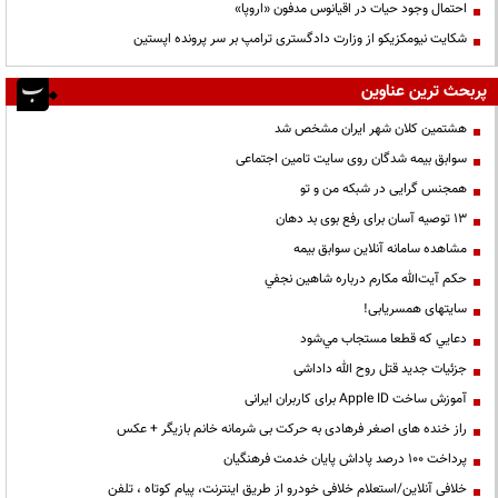
احتمال وجود حیات در اقیانوس مدفون «اروپا»
شکایت نیومکزیکو از وزارت دادگستری ترامپ بر سر پرونده اپستین
پربحث ترین عناوین
هشتمین کلان شهر ایران مشخص شد
سوابق بیمه شدگان روی سایت تامین اجتماعی
همجنس گرایی در شبکه من و تو
13 توصیه آسان برای رفع بوی بد دهان
مشاهده سامانه آنلاين سوابق بیمه
حكم آيت‌الله مكارم درباره شاهين نجفي
سایتهای همسریابی!
دعايي كه قطعا مستجاب مي‌شود
جزئیات جدید قتل روح الله داداشی
آموزش ساخت Apple ID برای کاربران ایرانی
راز خنده های اصغر فرهادی به حرکت بی شرمانه خانم بازیگر + عکس
پرداخت ۱۰۰ درصد پاداش پایان خدمت فرهنگیان
خلافی آنلاین/استعلام خلافی خودرو از طریق اینترنت، پیام کوتاه ، تلفن