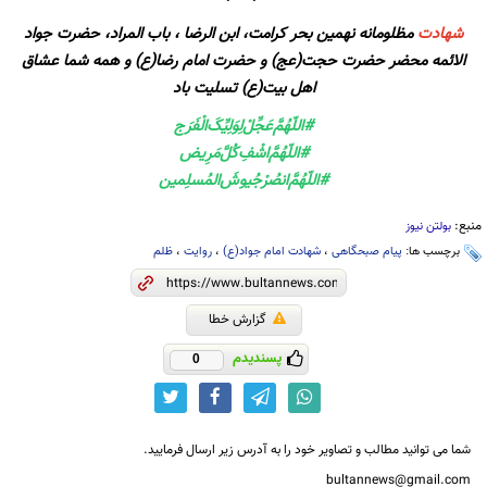
شهادت
مظلومانه نهمین بحر کرامت، ابن الرضا ، باب المراد، حضرت جواد
الائمه محضر حضرت حجت(عج) و حضرت امام رضا(ع) و همه شما عشاق
اهل بیت(ع) تسلیت باد
#اللّهُمَّ‌عَجِّلْ‌لِوَلِيِّکَ‌الْفَرَج
#اللّهُمَّ‌اشْفِ‌کُلَّ‌مَرِیض
#اللّهُمَّ‌انصُرْ‌جُیوشَ‌المُسلِمين
منبع:
بولتن نیوز
برچسب ها:
پیام صبحگاهی
،
شهادت امام جواد(ع)
،
روایت
،
ظلم
گزارش خطا
پسندیدم
0
شما می توانید مطالب و تصاویر خود را به آدرس زیر ارسال فرمایید.
bultannews@gmail.com