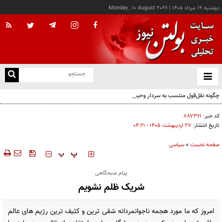
دوشنبه ۱۹ مرداد ۱۴۰۵
|
Monday , 10 August 2026
از
و
ته
چگونه نقل‌قول منتسب به سردار وحیدی از هند به سخنرانی نتانیاهو رسید؟
ن
نو
کد خبر:
۸۸۷۳۶۱
تاریخ انتشار:
۲۷ ارديبهشت ۱۴۰۵ - ۰۴:۲۱
صفحه نخست
»
سیاسی
‍‍‍ پ
پ
پیام صبحگاهی
شریک ظلم نشویم
امروز که ما مورد هجمه ناجوانمردانه شقی ترین و کثیف ترین رژیم های عالم