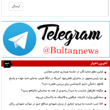
آخرین اخبار
اولین نطق نمایندگان در جلسه وبیناری صحن مجلس
چرا رئیس‌جمهور در ماجرای نقض‌عهد آمریکا در تنگهٔ هرمز، به‌جای «نبذ عهد» و پاسخ
قاطع، دلتنگیِ «تیم کارشناسی برای بررسی نقض» دارد؟
چگونه نقل‌قول منتسب به سردار وحیدی از هند به سخنرانی نتانیاهو رسید؟
سخنگوی وزارت خارجه: عراقچی و قالیباف به پاکستان می‌روند
۱۵۶ شب خدمت به مردم؛ تجلیل از پدران شهدای مدافع حرم در موکب شهدای رزکان