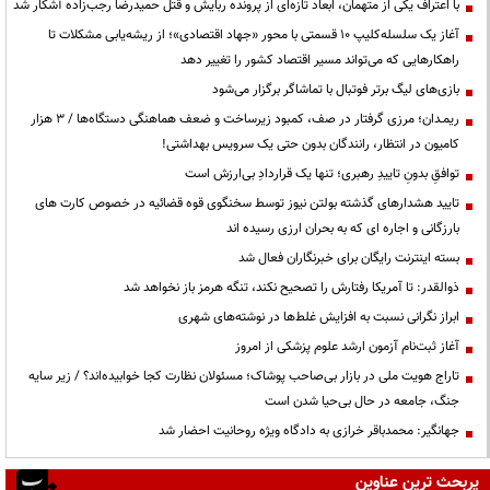
با اعتراف یکی از متهمان، ابعاد تازه‌ای از پرونده ربایش و قتل حمیدرضا رجب‌زاده آشکار شد
آغاز یک سلسله‌کلیپ ۱۰ قسمتی با محور «جهاد اقتصادی»؛ از ریشه‌یابی مشکلات تا
راهکارهایی که می‌تواند مسیر اقتصاد کشور را تغییر دهد
بازی‌های لیگ برتر فوتبال با تماشاگر برگزار می‌شود
ریمـدان؛ مرزی گرفتار در صف، کمبود زیرساخت و ضعف هماهنگی دستگاه‌ها / ۳ هزار
کامیون در انتظار، رانندگان بدون حتی یک سرویس بهداشتی!
توافقِ بدونِ تاییدِ رهبری؛ تنها یک قراردادِ بی‌ارزش است
تایید هشدارهای گذشته بولتن نیوز توسط سخنگوی قوه قضائیه در خصوص کارت های
بارزگانی و اجاره ای که به بحران ارزی رسیده اند
بسته اینترنت رایگان برای خبرنگاران فعال شد
ذوالقدر: تا آمریکا رفتارش را تصحیح نکند، تنگه هرمز باز نخواهد شد
ابراز نگرانی نسبت به افزایش غلط‌ها در نوشته‌های شهری
آغاز ثبت‌نام آزمون ارشد علوم پزشکی از امروز
تاراج هویت ملی در بازار بی‌صاحب پوشاک؛ مسئولان نظارت کجا خوابیده‌اند؟ / زیر سایه
جنگ، جامعه در حال بی‌حیا شدن است
جهانگیر: محمدباقر خرازی به دادگاه ویژه روحانیت احضار شد
پربحث ترین عناوین