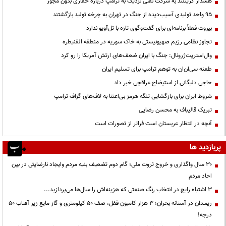
هشدار گرینلند به شرکت نفتی نزدیک به ترامپ درباره حفاری بدون مجوز
95 واحد تولیدی آسیب‌دیده از جنگ در تهران به چرخه تولید بازگشتند
بیروت فعلاً برنامه‌ای برای گفت‌وگوی تازه با تل‌آویو ندارد
تجاوز نظامی رژیم صهیونیستی به خاک سوریه در منطقه القنیطره
وال‌استریت‌ژرونال: جنگ با ایران ضعف‌های ارتش آمریکا را رو کرد
طعنه سی‌ان‌ان به توهم ترامپ برای تسلیم ایران
حاجی دلیگانی از استیضاح عراقچی خبر داد
شروط ایران برای بازگشایی تنگه هرمز بی‌اعتنا به لاف‌های گزاف ترامپ
تبریک قالیباف به محسن رضایی
آنچه در انتظار عربستان است فراتر از تصورات است
پربازدید ها
۳۰ سال واگذاری و خروج ثروت ملی؛ گام دوم تضعیف بنیه مردم وایجاد نارضایتی در بین
احاد مردم
3 اشتباه رایج در انتخاب رنگ صنعتی که هزینه‌اش را سال‌ها می‌پردازید...
ریمـدان در آستانه بحران؛ ۳ هزار کامیون قفل، صف ۵۰ کیلومتری و گاز مایع زیر آفتاب ۵۰
درجه!