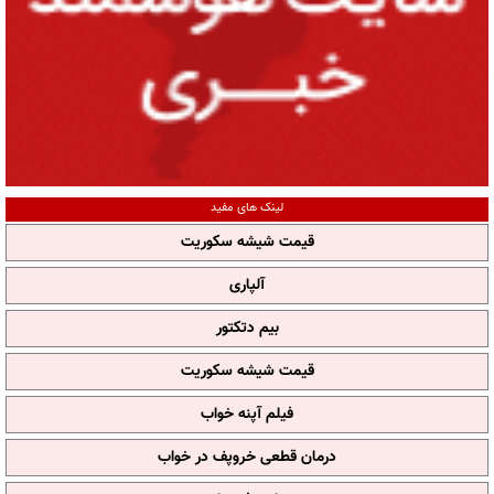
لینک های مفید
قیمت شیشه سکوریت
آلپاری
بیم دتکتور
قیمت شیشه سکوریت
فیلم آپنه خواب
درمان قطعی خروپف در خواب