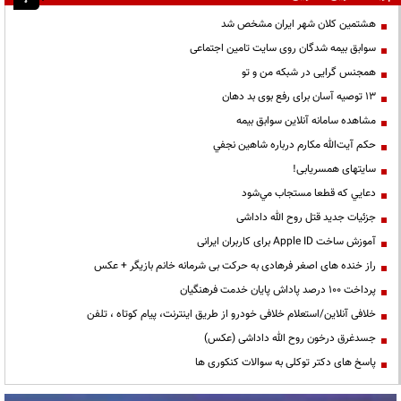
هشتمین کلان شهر ایران مشخص شد
سوابق بیمه شدگان روی سایت تامین اجتماعی
همجنس گرایی در شبکه من و تو
13 توصیه آسان برای رفع بوی بد دهان
مشاهده سامانه آنلاين سوابق بیمه
حكم آيت‌الله مكارم درباره شاهين نجفي
سایتهای همسریابی!
دعايي كه قطعا مستجاب مي‌شود
جزئیات جدید قتل روح الله داداشی
آموزش ساخت Apple ID برای کاربران ایرانی
راز خنده های اصغر فرهادی به حرکت بی شرمانه خانم بازیگر + عکس
پرداخت ۱۰۰ درصد پاداش پایان خدمت فرهنگیان
خلافی آنلاین/استعلام خلافی خودرو از طریق اینترنت، پیام کوتاه ، تلفن
جسدغرق درخون روح الله داداشی (عکس)
پاسخ های دکتر توکلی به سوالات کنکوری ها