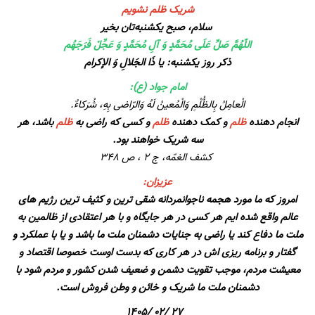
شریک ظلم نشویم
سلام، صبح یکشنبه‌تان بخیر
اللّهُمَّ صَلِّ عَلَى مُحَمَّدٍ وَ آلِ مُحَمَّدٍ وَ عَجِّلْ فَرَجَهُم
ذکر روز یکشنبه: یا ذَا الجَلالِ وَ الإکرام
امام جواد (ع):
الْعامِلُ بِالظُّلْمِ وَالْمُعینُ لَهُ وَالرّاضی بِهِ، شُرَکاءٌ.
انجام دهنده
ظلم
و کمک دهنده
ظلم
و کسی که راضی به
ظلم
باشد، هر
سه شریک خواهند بود.
کشف الغمّه، ج ۲ ، ص ۳۴۸
عزیزان:
امروز که ما مورد هجمه ناجوانمردانه شقی ترین و کثیف ترین رژیم های
عالم واقع شده ایم هر کسی در هر جایگاه و با هر اعتقادی از ظالمین به
ملت ما دفاع کند یا راضی به جنایات دشمنان ملت ما باشد و یا با عملکرد و
گفتار و برنامه ریزی اش در هر کاری که بدست اوست خصوصا اقتصاد و
معیشت مردم، موجب تقویت دشمن و ضعیف شدن کشور و مردم شود با
دشمنان ملت ما شریک و خائن و وطن فروش است.
27 /02 /1405