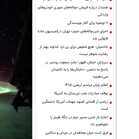
هشدار درباره فروش حواله‌های صوری خودروهای
وارداتی
۷ توصیه برای آغاز نویسندگی
احیای شن‌چاله‌های جنوب تهران درکمیسیون ماده
۵نهایی شد
خادمیان: هیچ شفیعی برای زن نزد خداوند بهتر از
رضایت شوهر نیست
سربازانِ خیابانِ ظهور؛ ملتِ مبعوثِ رودسر در
پاسخ به دشمن: «خیابان‌ها را به ناامیدان
نمی‌دهیم»
اعلام پایان مراسم اربعین ۱۴۰۵
توقف صادرات نفت عربستان به آمریکا
ترامپ از افشای کمبود مهمات آمریکا خشمگین
است
اجازه باز شدن مسیر دوم در تنگه هرمز را
نخواهیم داد
فرق است میان مجاهدان در میدان و ساکتین