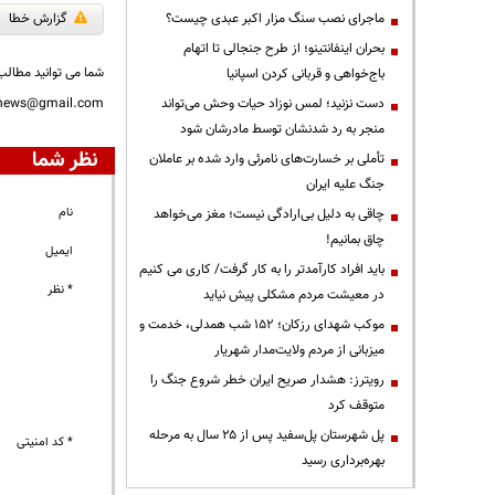
ماجرای نصب سنگ مزار اکبر عبدی چیست؟
گزارش خطا
بحران اینفانتینو؛ از طرح جنجالی تا اتهام
شما می توانید مطالب 
باج‌خواهی و قربانی کردن اسپانیا
دست نزنید؛ لمس نوزاد حیات وحش می‌تواند
nnews@gmail.com
منجر به رد شدنشان توسط مادرشان شود
نظر شما
تأملی بر خسارت‌های نامرئی وارد شده بر عاملان
جنگ علیه ایران
نام
چاقی به دلیل بی‌ارادگی نیست؛ مغز می‌خواهد
چاق بمانیم!
ایمیل
باید افراد کارآمدتر را به کار گرفت/ کاری می کنیم
* نظر
در معیشت مردم مشکلی پیش نیاید
موکب شهدای رزکان؛ ۱۵۲ شب همدلی، خدمت و
میزبانی از مردم ولایت‌مدار شهریار
رویترز: هشدار صریح ایران خطر شروع جنگ را
متوقف کرد
پل شهرستان پل‌سفید پس از ۲۵ سال به مرحله
* کد امنیتی
بهره‌برداری رسید