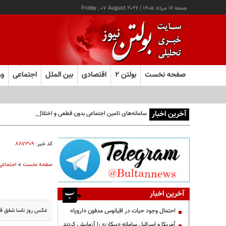
جمعه ۱۶ مرداد ۱۴۰۵
|
Friday , 07 August 2026
صفحه نخست
بولتن ۲
اقتصادی
بین الملل
اجتماعی
ور
آخرین اخبار
سامانه‌های تامین اجتماعی بدون قطعی و اختلال در دسترس اس
کد خبر:
۸۸۷۳۰۹
صفحه نخست
»
اجتماعی
آخرین اخبار
عکس روز ناسا شفق قط
احتمال وجود حیات در اقیانوس مدفون «اروپا»
آمریکا و اسرائیل سامانه «پیکان» را آزمایش کردند