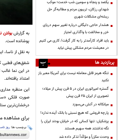
یکصد و پنجاه و سومین شب خدمت؛ موکب
شهدای رزکان، تریبون مردم و مطالبه‌گر حل
ریشه‌ای مشکلات شهری
هشدار حاجی دلیگانی درباره تغییر سهم دریای
خزر و مخالفت با واگذاری امتیاز
به گزارش
بولتن نی
پوشانده است.
باید افراد کارآمدتر را به کار گرفت/ کاری می کنیم
در معیشت مردم مشکلی پیش نیاید
به نقل از ناسا، ایستگاه مداری حدود ۴۰۰ کیلومتر بالا
پربازدید ها
شفق‌های قطبی کم‌چ
در این نما غالب 
تنگه هرمز قابل معامله نیست برای آمریکا معبر باز
امتداد یافته‌اند.
نکنید
گستره امپراتوری ایران در ۵ قرن پیش از میلاد؛
این منظره مداری
تصویری از ایران ۲۵ قرن پیش
میانکاله در آتش می‌سوزد
درخشان‌ترین ستار
پارچه فروشی که هیچ نسبتی با بانک آینده ندارد!
برای مشاهده مطا
پزشکیان: تنها کسانی که در خیابان بودند ایران را
برچسب ها:
روز ناسا
نگه نداشتند همه سهیم هستند
وحدت مکرّراً و مؤکّداً تذکر داده شد