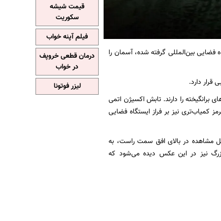
قیمت شیشه
سکوریت
فیلم آپنه خواب
 قطبی سبز رنگ در این عکس که ۲۵ ژوئن ۲۰۱۷ از ایستگاه فضایی بین‌المللی گرفته شده، آسمان را
درمان قطعی خروپف
در خواب
لیزر فوتونا
ی برانگیخته را دارند. تابش اکسیژن اتمی
ز کمیاب‌تری نیز بر فراز ایستگاه فضایی
ابل مشاهده در بالای افق سمت راست، به
ند. «شباهنگ»(Sirius)، ستاره آلفای سگ بزرگ نیز در این عکس دیده می‌شود که