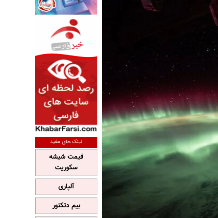
لینک های مفید
قیمت شیشه
سکوریت
آلپاری
بیم دتکتور