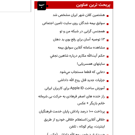
پربحث ترین عناوین
هشتمین کلان شهر ایران مشخص شد
سوابق بیمه شدگان روی سایت تامین اجتماعی
همجنس گرایی در شبکه من و تو
13 توصیه آسان برای رفع بوی بد دهان
مشاهده سامانه آنلاين سوابق بیمه
حكم آيت‌الله مكارم درباره شاهين نجفي
سایتهای همسریابی!
دعايي كه قطعا مستجاب مي‌شود
جزئیات جدید قتل روح الله داداشی
آموزش ساخت Apple ID برای کاربران ایرانی
راز خنده های اصغر فرهادی به حرکت بی شرمانه
خانم بازیگر + عکس
پرداخت ۱۰۰ درصد پاداش پایان خدمت فرهنگیان
خلافی آنلاین/استعلام خلافی خودرو از طریق
اینترنت، پیام کوتاه ، تلفن
جسدغرق درخون روح الله داداشی (عکس)