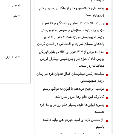
متوقف کرد
ایمیل
پیامدهای کنوانسیون خزر از واگذاری بحرین هم
زیان‌بارتر است
* نظر
وزارت اطلاعات: شناسایی و دستگیری ۲۱ نفر از
مزدوران مرتبط با سازمان جاسوسی و تروریستی
رژیم صهیونیستی و بازداشت ۴ نفر از اعضای
باندهای مسلح شرارت و اغتشاش در استان کرمان
معامله بیش از ۴۱۳ هزار تن کالا در بازار فیزیکی
* کد امنیتی
بورس کالا / حراج باز و پتروشیمی پیشران ارزش
معاملات روز شدند
شکنجه رئیس بیمارستان کمال عدوان غزه در زندان
رژیم صهیونیستی
ترامپ: ترجیح می‌دهم با ایران به توافق برسم
کالابرگ این خانوارها امروز شارژ شد
ونس: ایرانی‌ها طرف بسیار دشواری برای مذاکره
هستند
از دشمن ذره ای امید خیرخواهی نباید داشته
باشیم