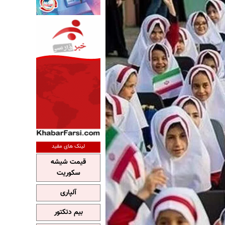
لینک های مفید
قیمت شیشه
سکوریت
آلپاری
بیم دتکتور