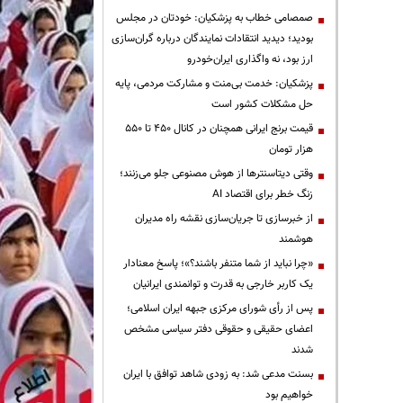
صمصامی خطاب به پزشکیان: خودتان در مجلس
بودید؛ دیدید انتقادات نمایندگان درباره گران‌سازی
ارز بود، نه واگذاری ایران‌خودرو
پزشکیان: خدمت بی‌منت و مشارکت مردمی، پایه
حل مشکلات کشور است
قیمت‌ برنج ایرانی همچنان در کانال ۴۵۰ تا ۵۵۰
هزار تومان
وقتی دیتاسنترها از هوش مصنوعی جلو می‌زنند؛
زنگ خطر برای اقتصاد AI
از خبرسازی تا جریان‌سازی نقشه راه مدیران
هوشمند
«چرا نباید از شما متنفر باشند؟»؛ پاسخ معنادار
یک کاربر خارجی به قدرت و توانمندی ایرانیان
پس از رأی شورای مرکزی جبهه ایران اسلامی؛
اعضای حقیقی و حقوقی دفتر سیاسی مشخص
شدند
بسنت مدعی شد: به زودی شاهد توافق با ایران
خواهیم بود