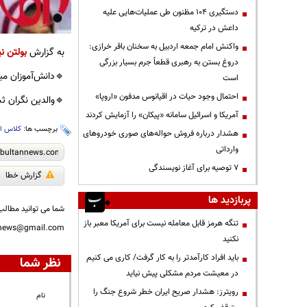
دستگیری ۱۰۴ مظنون طی عملیات‌هایی علیه
داعش در ترکیه
واکنش امام جمعه اردبیل به سخنان باقر خرازی:
به گزارش
بولتن نی
دروغ بستن به رهبری قطعاً جرم بسیار بزرگی
🔹دانش‌آموزان میان
است
احتمال وجود حیات در اقیانوس مدفون «اروپا»
🔹والدین نگران ثب
آمریکا و اسرائیل سامانه «پیکان» را آزمایش کردند
برچسب ها:
کلاس ا
هشدار درباره فروش حواله‌های صوری خودروهای
وارداتی
۷ توصیه برای آغاز نویسندگی
گزارش خطا
پربازدید ها
شما می توانید مطالب 
تنگه هرمز قابل معامله نیست برای آمریکا معبر باز
nnews@gmail.com
نکنید
باید افراد کارآمدتر را به کار گرفت/ کاری می کنیم
نظر شما
در معیشت مردم مشکلی پیش نیاید
رویترز: هشدار صریح ایران خطر شروع جنگ را
نام