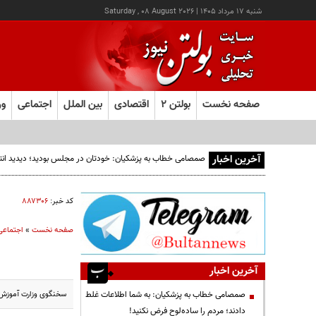
شنبه ۱۷ مرداد ۱۴۰۵
|
Saturday , 08 August 2026
صفحه نخست
بولتن ۲
اقتصادی
بین الملل
اجتماعی
ور
آخرین اخبار
صمصامی خطاب به پزشکیان: خودتان در مجلس بودید؛ دیدید انتقادا
کد خبر:
۸۸۷۳۰۶
صفحه نخست
»
اجتماعی
آخرین اخبار
سخنگوی وزارت آموزش و 
صمصامی خطاب به پزشکیان: به شما اطلاعات غلط
دادند؛ مردم را ساده‌لوح فرض نکنید!