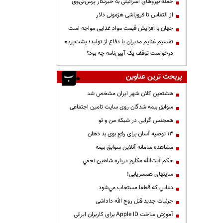
حمله نیروهای اسرائیلی به خبرنگار پرس‌تی‌وی
از التماس تا فروپاشی هژمونی دلار
جهان با افزایش قیمت مواد غذایی مواجه است
تقسیم غنایم مدیران یا دفاع از تولید؛ پشت‌پرده
درخواست توقف یک آیین‌نامه چه بود؟
پربحث ترین عناوین
هشتمین کلان شهر ایران مشخص شد
سوابق بیمه شدگان روی سایت تامین اجتماعی
همجنس گرایی در شبکه من و تو
13 توصیه آسان برای رفع بوی بد دهان
مشاهده سامانه آنلاين سوابق بیمه
حكم آيت‌الله مكارم درباره شاهين نجفي
سایتهای همسریابی!
دعايي كه قطعا مستجاب مي‌شود
جزئیات جدید قتل روح الله داداشی
آموزش ساخت Apple ID برای کاربران ایرانی