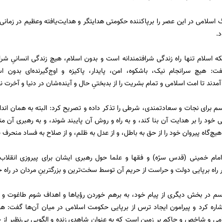
گ اسلامی در این عصر را برپاکننده حکومتی هدایتگر و هدایت‌یافته وعظیم در زمان
.
نکه اسلام تنها راه زندگی شرافتمندانه است و بدون اسلام، هیچ زندگی انسانیِ شر
 هیچ سرانجام نیک، باشکوه، امن، پایدار، پاکیزه و اوج‌گیرنده‌ای بدون اس
دند تا امت اسلامی و تمام بشریت را از بدبختیِ حال و آینده‌شان در دنیا و آخرت 
سم برای نجات و سعادتمندی، شرطی را تذکر داده و تصریح کرد: البته به همان اندا
ی خود را بر هدایت آن بنا کند، و به راه و روش آن پایبند شوند، و به رهبری آن 
هیچ‌گاه پیروان خود را از حق به باطل، و از عدل به ظلم، و از صلاح به فساد منحرف ن
مام خمینی (قدس سرّه) و فقها و علما حول رهبری‌ ایشان برای پیروزی انقلاب
ر راه برپایی دولت و حراست از حریم آن توسط سخت‌ترین و بزرگترینِ مردان در راه 
سم در بخش دیگری از پیام خود، به برهم خوردن رؤیاها و اهداف شوم طاغوت و است
اشاره کرد و پیرامون ایجاد ترس از برپایی حکومت اسلامی در میان آن‌ها گفت: ه
می و شاخص و حاکم بر زمین است که به عنوان شاهدی زنده و الگویی بی‌نظیر از حک