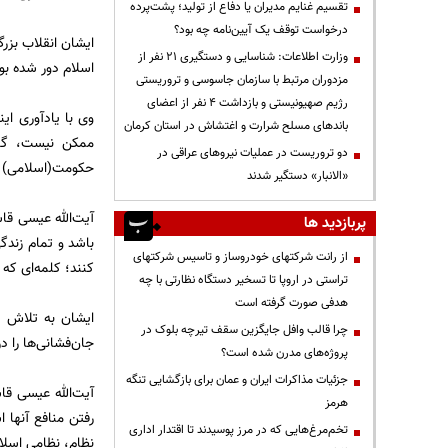
تقسیم غنایم مدیران یا دفاع از تولید؛ پشت‌پرده
درخواست توقف یک آیین‌نامه چه بود؟
ایشان انقلاب بزر
وزارت اطلاعات: شناسایی و دستگیری ۲۱ نفر از
اسلام دور شده بود
مزدوران مرتبط با سازمان جاسوسی و تروریستی
رژیم صهیونیستی و بازداشت ۴ نفر از اعضای
وی با یادآوری ای
باندهای مسلح شرارت و اغتشاش در استان کرمان
ممکن نیست، گفت:
دو تروریست در عملیات نیروهای عراقی در
حکومت(اسلامی) آم
«الانبار» دستگیر شدند
آیت‌الله عیسی قا
پربازدید ها
باشد و تمام زندگ
از رانت‌ شرکتهای خودروساز و تاسیس شرکتهای
کنند؛ کلمه‌ای که 
تراستی در اروپا تا تسخیر دستگاه نظارتی با چه
هدفی صورت گرفته است
ایشان به تلاش ا
چرا قالب وافل جایگزین سقف تیرچه بلوک در
جان‌فشانی‌ها را د
پروژه‌های مدرن شده است؟
جزئیات مذاکرات ایران و عمان برای بازگشایی تنگه
آیت‌الله عیسی قا
هرمز
رفتن منافع آنها 
تخم‌مرغ‌هایی که در مرز پوسیدند تا اقتدار اداری
نظام، نظامی اسلا