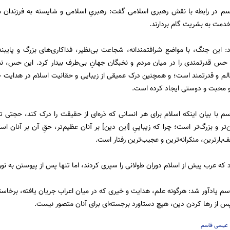
سم در رابطه با نقش رهبری اسلامی گفت: رهبریِ اسلامی و شایسته به فرزندان مق
مت به بشریت گام بردارند.
: این جنگ، با مواضع شرافتمندانه، شجاعت بی‌نظیر، فداکاری‌های بزرگ و پایب
 حس قدرتمندی را در میان مردم و نخبگان جهانِ بی‌طرف بیدار کرد. این حس، ن
لم و قدرتمند است؛ و همچنین درک عمیقی از زیبایی و حقانیت اسلام در هدایت
 محبت و دوستی ایجاد کرده است.
سم با بیان اینکه اسلام برای هر انسانی که ذره‌ای از حقیقت را درک کند، حجتی ت
تر و بزرگ‌تر است؛ چرا که زیباییِ [این دین] بر آنان عظیم‌تر، حقِ آن بر آنان است
ف‌بارترین، منکرانه‌ترین و عجیب‌ترین رفتار است.
که عرب پیش از اسلام دوران طولانی را سپری کردند، اما تنها پس از پیوستن به نور
م یادآور شد: هرگونه علم، هدایت و خیری که در میان اعراب جریان یافته، برخاسته 
پس از رها کردن دین، هیچ دستاورد برجسته‌ای برای آنان متصور نیست.
عیسی قاسم