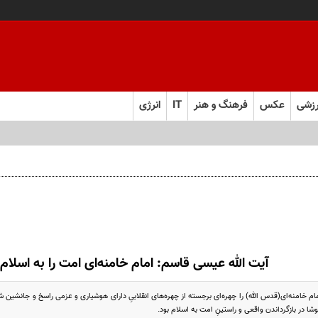
زشی
عکس
فرهنگ و هنر
IT
انرژی
 و به تعهدات خود عمل کنید
آیت الله عیسی قاسم: امام خامنه‌ای امت را به اسلام ب
م خامنه‌ای(قدس الله) را چهره‌ای برجسته از چهره‌های انقلابیِ دارای هوشیاری و عزمی راسخ و جانشین 
وشا در بازگرداندن واقعی و راستینِ امت به اسلام بود.