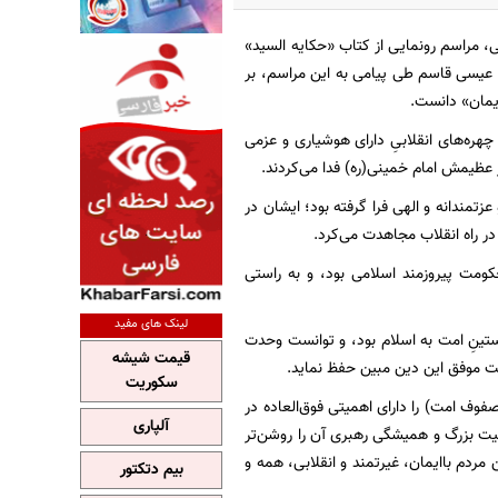
ی، مراسم رونمایی از کتاب «حکایه السید»
ه عیسی قاسم طی پیامی به این مراسم، بر
ایمان» دانست.
 چهره‌های انقلابیِ دارای هوشیاری و عزمی
ر عظیمش امام خمینی(ره) فدا می‌کردند.
زتمندانه و الهی فرا گرفته بود؛ ایشان در
در راه انقلاب مجاهدت می‌کرد.
کومت پیروزمند اسلامی بود، و به راستی
لینک های مفید
راستینِ امت به اسلام بود، و توانست وحدت
قیمت شیشه
ت موفق این دین مبین حفظ نماید.
سکوریت
وف امت) را دارای اهمیتی فوق‌العاده در
آلپاری
یت بزرگ و همیشگی رهبری آن را روشن‌تر
 مردم باایمان، غیرتمند و انقلابی، همه و
بیم دتکتور