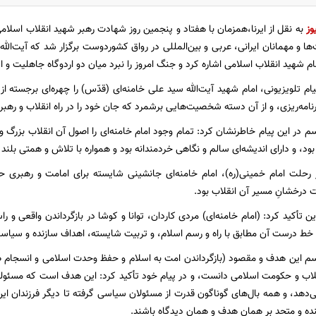
وز
به نقل از ایرنا،همزمان با هفتاد و پنجمین روز شهادت رهبر شهید انقلاب اسلام
 و مهمانان ایرانی، عربی و بین‌المللی در رواق کشوردوست برگزار شد که آیت‌الل
م شهید انقلاب اسلامی اشاره کرد و جنگ امروز را نبرد میان دو اردوگاه جاهلیت و 
م تلویزیونی، امام شهید آیت‌الله سید علی خامنه‌ای (قدّس) را چهره‌ای برجسته از
برنامه‌ریزی، و از آن دسته شخصیت‌هایی برشمرد که جان خود را در راه انقلاب و رهب
م در این پیام خاطرنشان کرد: تمام وجود امام خامنه‌ای را اصول آن انقلاب بزرگ و ع
د، و دارای اندیشه‌ای سالم و نگاهی خردمندانه بود و همواره با تلاش و همتی بلند 
 رحلت امام خمینی(ره)، امام خامنه‌ای جانشینی شایسته برای امامت و رهبری ح
ت درخشانِ مسیر آن انقلاب بود.
 تأکید کرد: (امام خامنه‌ای) مردی کاردان، توانا و کوشا در بازگرداندن واقعی و 
 خط درست آن مطابق با راه و رسم اسلام، و تربیت شایسته، اهداف سازنده و سیاس
سم این هدف و مقصود (بازگرداندن امت به اسلام و حفظ وحدت اسلامی و انسجام صف
لاب و حکومت اسلامی دانست، و در پیام خود تأکید کرد: این هدف است که مسئول
ی‌دهد، و همه بال‌های گوناگون قدرت از مسئولان سیاسی گرفته تا دیگر فرزندان این
نده و متحد بر همان هدف و همان دیدگاه باشند.