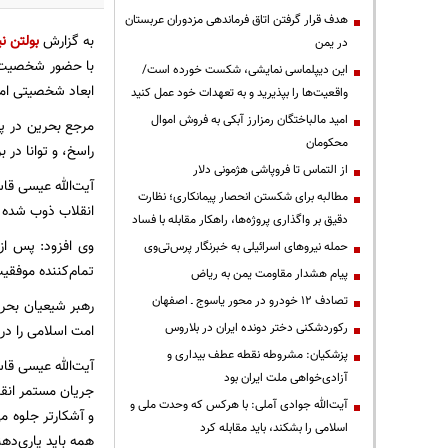
هدف قرار گرفتن اتاق‌ فرماندهی مزدوران عربستان
به گزارش
بولتن نی
در یمن
با حضور شخصیت‌ها
این دیپلماسی نمایشی، شکست خورده است/
ابعاد شخصیتی اما
واقعیت‌ها را بپذیرید و به تعهدات خود عمل کنید
امید مالباختگان رمزارز آبکی به فروش اموال
مرجع بحرین در پیا
محکومان
راسخ، و توانا در 
از التماس تا فروپاشی هژمونی دلار
آیت‌الله عیسی قاس
مطالبه برای شکستن انحصار پیمانکاری؛ نظارت
انقلاب ذوب شده بو
دقیق بر واگذاری پروژه‌ها، راهکار مقابله با فساد
وی افزود: پس از
حمله نیروهای اسرائیلی به خبرنگار پرس‌تی‌وی
تمام‌کننده موفقی
پیام هشدار مقاومت یمن به ریاض
تصادف ۱۲ خودرو در محور یاسوج ـ اصفهان
رهبر شیعیان بحرین
رکوردشکنی دختر دونده ایران در بلاروس
امت اسلامی را در
پزشکیان: مشروطه نقطه عطف بیداری و
آیت‌الله عیسی قا
آزادی‌خواهی ملت ایران بود
جریان مستمر انق
آیت‌الله جوادی آملی: با هرکس که وحدت ملی و
و آشکارتر جلوه ‌م
اسلامی را بشکند، باید مقابله کرد
همه باید یاری‌ده