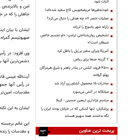
اثبات شود
امن و بالابرنده‌
خودتحقیرها عریضه‌نویس کاخ سفید شده‌اند!
جاهلی را که در جه
عملیات «نصر ۷» چه هدفی را دنبال می‌کرد؟
زلزله شهر یاسوج را لرزاند
ایشان با بیان ای
تشخیص روان‌شناختی ترامپ: «او تجسم خالص
صهیونیسم گمراه، 
شیطان است!»
آمریکا ویزای سفیر برزیل را باطل کرد
وی افزود: در رأس
۲ گزینه صنعا برای ریاض
دشمن‌ترین آنها با
۴۵۰۰ فروند کشتی در بنادر باهنر و شرق هرمزگان
پهلو گرفتند
آیت‌الله عیسی قاس
صادرات ۱۵ محصول کشاورزی آزاد شد
در رأس آنها جمه
مقدسات، امین‌تر
میانکاله در آتش می‌سوزد
مراسم عزاداری اربعین حسینی - کربلا
ایشان به این نکت
پزشکیان: تنها کسانی که در خیابان بودند ایران را
نگه نداشتند همه سهیم هستند
این عالم برجسته 
پربحث ترین عناوین
و مقدسات را زنده 