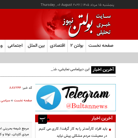
پنجشنبه ۱۵ مرداد ۱۴۰۵
|
Thursday , 06 August 2026
صفحه نخست
بولتن ۲
اقتصادی
بین الملل
اجتماعی
ور
آخرین اخبار
این دیپلماسی نمایشی، شکست خورده است/واقعیت‌ها را بپذیرید
کد خبر:
۸۸۷۲۴۴
صفحه نخست
»
سیاسی
آخرین اخبار
مرجع شیعه بحرینی اما
باید افراد کارآمدتر را به کار گرفت/ کاری می کنیم
مردی کاردان، توانا و ک
در معیشت مردم مشکلی پیش نیاید