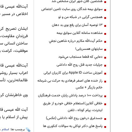
هشتمین کلان شهر ایران مشخص شد
آیت‌الله عیسی قا
سوابق بیمه شدگان روی سایت تامین اجتماعی
اخلاص در مسیر خد
همجنس گرایی در شبکه من و تو
13 توصیه آسان برای رفع بوی بد دهان
ایشان تصریح کرد
مشاهده سامانه آنلاين سوابق بیمه
فرزندانِ مقاومت،
حكم آيت‌الله مكارم درباره شاهين نجفي
ساختن انسانی سا
سایتهای همسریابی!
موفقیت، کرامت و
دعايي كه قطعا مستجاب مي‌شود
جزئیات جدید قتل روح الله داداشی
آیت‌الله عیسی قا
اعراب بسیار روشن‌
آموزش ساخت Apple ID برای کاربران ایرانی
ظالمانه‌ترین، تأس
راز خنده های اصغر فرهادی به حرکت بی شرمانه
خانم بازیگر + عکس
وی خاطرنشان کرد 
پرداخت ۱۰۰ درصد پاداش پایان خدمت فرهنگیان
خلافی آنلاین/استعلام خلافی خودرو از طریق
آیت الله عیسی قاس
اینترنت، پیام کوتاه ، تلفن
پیش از اسلام یا 
جسدغرق درخون روح الله داداشی (عکس)
پاسخ های دکتر توکلی به سوالات کنکوری ها
برچسب ها:
اسلام
،