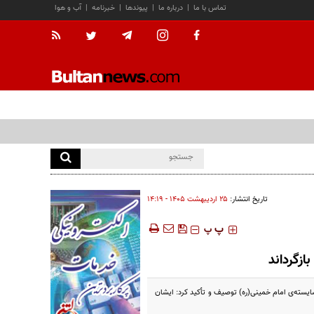
تماس با ما
|
درباره ما
|
پیوندها
|
خبرنامه
|
آب و هوا
تاریخ انتشار:
۲۵ ارديبهشت ۱۴۰۵ - ۱۴:۱۹
‍‍‍ پ
پ
ازگرداند
شایسته‌ی امام خمینی(ره) توصیف و تأکید کرد: ایشان