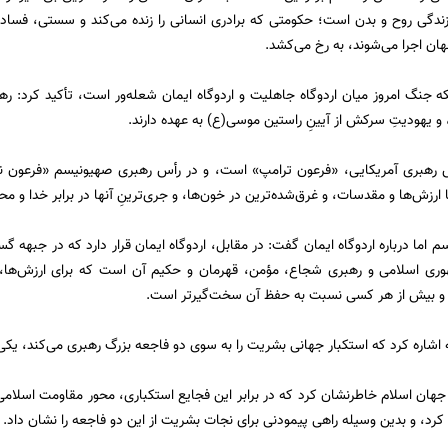
ی زندگی روح و بدن است؛ حکومتی که برادری انسانی را زنده می‌کند و سستی، فسا
ان اجرا می‌شوند، به رخ می‌کشد.
نکه جنگ امروز میان اردوگاه جاهلیت و اردوگاه ایمان شعله‌ور است، تأکید کرد: ر
و یهودیتِ سرکش از آیینِ راستین موسی(ع) به عهده دارند.
 رهبری آمریکایی، «فرعون ترامپ» است، و در رأس رهبری صهیونیسم «فرعون نتانیا
 ارزش‌ها و مقدسات، و غرق‌شده‌ترین در خون‌ها، و جری‌ترینِ آنها در برابر خدا و مح
م اما درباره اردوگاه ایمان گفت: در مقابل، اردوگاه ایمان قرار دارد که در جبهه 
وری اسلامی و رهبری شجاع، مؤمن، قهرمان و حکیم آن است که برای ارزش‌ها، خ
 و بیش از هر کسی نسبت به حفظ آن سخت‌گیرتر است.
ه اشاره کرد که استکبار جهانی بشریت را به سوی دو فاجعه بزرگ رهبری می‌کند، یک
جهان اسلام خاطرنشان کرد که در برابر این فجایع استکباری، محور مقاومت اسلامی،
کرد، و بدین وسیله راهی پیمودنی برای نجات بشریت از این دو فاجعه را نشان داد.