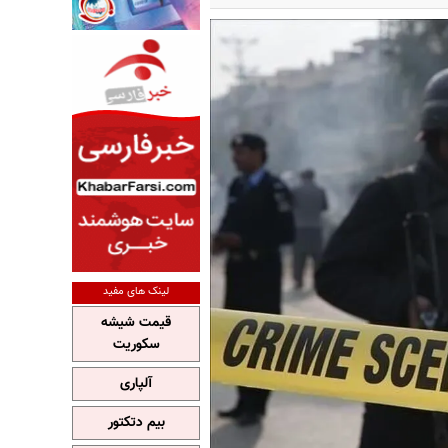
لینک های مفید
قیمت شیشه
سکوریت
آلپاری
بیم دتکتور