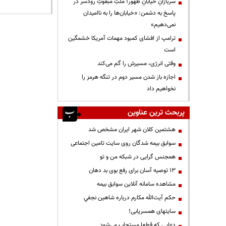
سربازانِ خیابانِ ظهور؛ ملتِ مبعوثِ رودسر در
پاسخ به دشمن: «خیابان‌ها را به ناامیدان
نمی‌دهیم»
ترامپ از افشای کمبود مهمات آمریکا خشمگین
است
وقتی انرژی، مسیرش را گم می‌کند
اجازه باز شدن مسیر دوم در تنگه هرمز را
نخواهیم داد
پربحث ترین عناوین
هشتمین کلان شهر ایران مشخص شد
سوابق بیمه شدگان روی سایت تامین اجتماعی
همجنس گرایی در شبکه من و تو
13 توصیه آسان برای رفع بوی بد دهان
مشاهده سامانه آنلاين سوابق بیمه
حكم آيت‌الله مكارم درباره شاهين نجفي
سایتهای همسریابی!
دعايي كه قطعا مستجاب مي‌شود