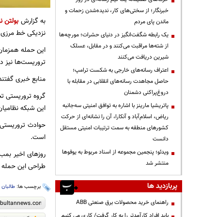
خبرنگار؛ از سختی‌های کار، ندیده‌شدن زحمات و
به گزارش
بولتن نی
ماندن پای مردم
نزدیکی خط مرزی ب
یک رابطه شگفت‌انگیز در دنیای حشرات؛ مورچه‌ها
از شته‌ها مراقبت می‌کنند و در مقابل، عسلک
این حمله همزمان 
شیرین دریافت می‌کنند
تروریست‌ها نیز د
اعتراف رسانه‌های خارجی به شکست ترامپ؛
منابع خبری گفتند 
حاصل مجاهدت رسانه‌های انقلابی در مقابله با
دروغ‌پراکنی دشمنان
گروه تروریستی تحر
پاتریشیا مارینز با اشاره به توافق امنیتی سه‌جانبه
این شبکه نظامیان
ریاض، اسلام‌آباد و آنکارا، آن را نشانه‌ای از حرکت
حوادث تروریستی 
کشورهای منطقه به سمت ترتیبات امنیتی مستقل
است.
دانست
ویدئو؛ پنجمین مجموعه از اسناد مربوط به یوفوها
منتشر شد
طراحی این حمله ت
پربازدید ها
برچسب ها:
طالبان‌
،
راهنمای خرید محصولات برق صنعتی ABB
باید افراد کارآمدتر را به کار گرفت/ کاری می کنیم