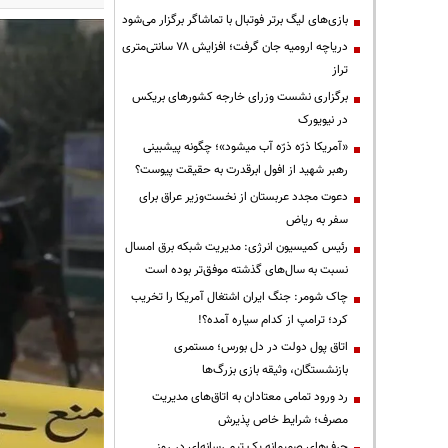
بازی‌های لیگ برتر فوتبال با تماشاگر برگزار می‌شود
دریاچه ارومیه جان گرفت؛ افزایش ۷۸ سانتی‌متری
تراز
برگزاری نشست وزرای خارجه کشورهای بریکس
در نیویورک
«آمریکا ذرّه ذرّه آب میشود»؛ چگونه پیشبینی
رهبر شهید از افول ابرقدرت به حقیقت پیوست؟
دعوت مجدد عربستان از نخست‌وزیر عراق برای
سفر به ریاض
رئیس کمیسیون انرژی: مدیریت شبکه برق امسال
نسبت به سال‌های گذشته موفق‌تر بوده است
چاک شومر: جنگ ایران اشتغال آمریکا را تخریب
کرد؛ ترامپ از کدام سیاره آمده؟!
اتاق پول دولت در دل بورس؛ مستمری
بازنشستگان، وثیقه بازی بزرگ‌ها
رد ورود تمامی معتادان به اتاق‌های مدیریت
مصرف؛ شرایط خاص پذیرش
حرف‌های صمیمانه یک تیم رسانه‌ای در روز