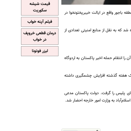
قیمت شیشه
سکوریت
قه باجور واقع در ایالت خیبرپختونخوا در
فیلم آپنه خواب
د که به نقل از منابع امنیتی تعدادی از
درمان قطعی خروپف
در خواب
لیزر فوتونا
را انتقام حمله اخیر پاکستان به اردوگاه
یک هفته گذشته افزایش چشمگیری داشته
 در یک پاسگاه پلیس در شهر بنو، جان دست کم ۱۵ نفر از نیروهای پلیس را گرفت. دولت پاکستان مدعی
لام‌آباد به وزارت امور خارجه احضار شد.