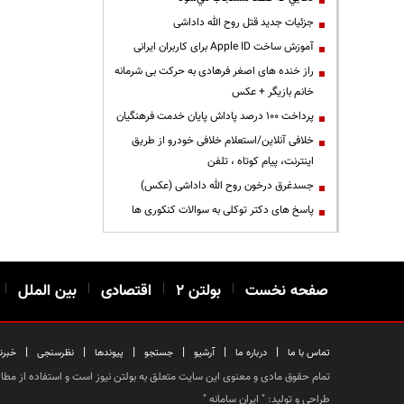
جزئیات جدید قتل روح الله داداشی
آموزش ساخت Apple ID برای کاربران ایرانی
راز خنده های اصغر فرهادی به حرکت بی شرمانه
خانم بازیگر + عکس
پرداخت ۱۰۰ درصد پاداش پایان خدمت فرهنگیان
خلافی آنلاین/استعلام خلافی خودرو از طریق
اینترنت، پیام کوتاه ، تلفن
جسدغرق درخون روح الله داداشی (عکس)
پاسخ های دکتر توکلی به سوالات کنکوری ها
صفحه نخست
|
بولتن ۲
|
اقتصادی
|
بین الملل
|
|
|
|
|
|
|
تماس با ما
درباره ما
آرشیو
جستجو
پیوندها
نظرسنجی
خبرن
تمام حقوق مادی و معنوی این سایت متعلق به بولتن نیوز است و استفاده از مطالب
طراحی و تولید: "
ایران سامانه
"