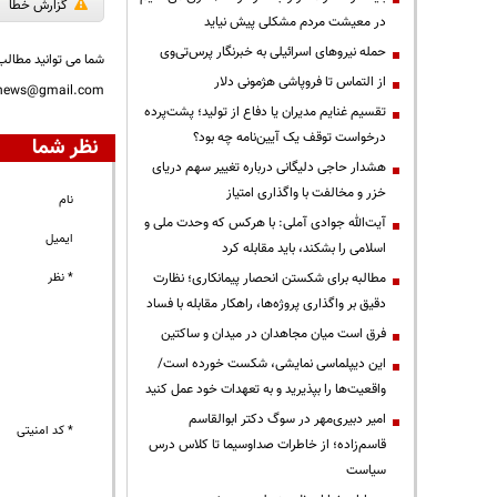
گزارش خطا
در معیشت مردم مشکلی پیش نیاید
حمله نیروهای اسرائیلی به خبرنگار پرس‌تی‌وی
شما می توانید مطالب 
از التماس تا فروپاشی هژمونی دلار
nnews@gmail.com
تقسیم غنایم مدیران یا دفاع از تولید؛ پشت‌پرده
درخواست توقف یک آیین‌نامه چه بود؟
نظر شما
هشدار حاجی دلیگانی درباره تغییر سهم دریای
خزر و مخالفت با واگذاری امتیاز
نام
آیت‌الله جوادی آملی: با هرکس که وحدت ملی و
ایمیل
اسلامی را بشکند، باید مقابله کرد
* نظر
مطالبه برای شکستن انحصار پیمانکاری؛ نظارت
دقیق بر واگذاری پروژه‌ها، راهکار مقابله با فساد
فرق است میان مجاهدان در میدان و ساکتین
این دیپلماسی نمایشی، شکست خورده است/
واقعیت‌ها را بپذیرید و به تعهدات خود عمل کنید
امیر دبیری‌مهر در سوگ دکتر ابوالقاسم
* کد امنیتی
قاسم‌زاده؛ از خاطرات صداوسیما تا کلاس درس
سیاست