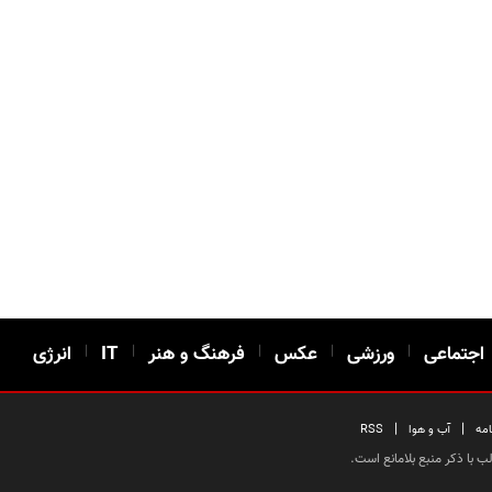
اجتماعی
|
ورزشی
|
عکس
|
فرهنگ و هنر
|
IT
|
انرژی
|
|
امه
آب و هوا
RSS
 با ذکر منبع بلامانع است.