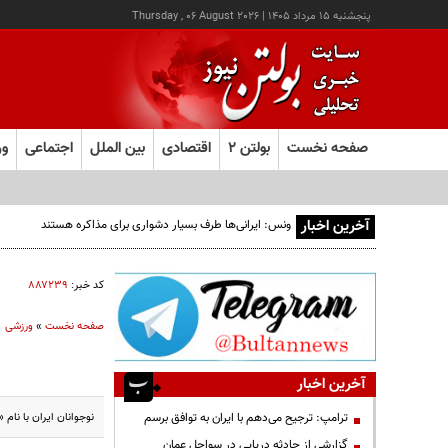
پنجشنبه ۱۵ مرداد ۱۴۰۵
|
Thursday , 06 August 2026
صفحه نخست
بولتن ۲
اقتصادی
بین الملل
اجتماعی
ور
آخرین اخبار
ونس: ایرانی‌ها طرف بسیار دشواری برای مذاکره هستند
کد خبر:
۸۸۷۲۳۹
صفحه نخست
»
ورزشی
آخرین اخبار
نوجوانان ایران با نام «ماکان 
ترامپ: ترجیح می‌دهم با ایران به توافق برسم
گزارشی از حادثه دریایی در سواحل عمان