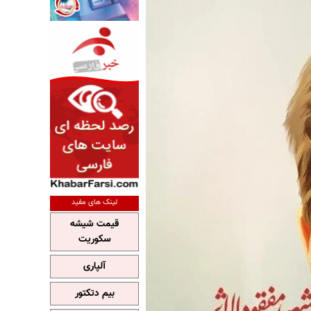
لینک های مفید
قیمت شیشه
سکوریت
آلپاری
بیم دتکتور