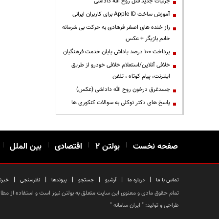
جزئیات جدید قتل روح الله داداشی
آموزش ساخت Apple ID برای کاربران ایرانی
راز خنده های اصغر فرهادی به حرکت بی شرمانه
خانم بازیگر + عکس
پرداخت ۱۰۰ درصد پاداش پایان خدمت فرهنگیان
خلافی آنلاین/استعلام خلافی خودرو از طریق
اینترنت، پیام کوتاه ، تلفن
جسدغرق درخون روح الله داداشی (عکس)
پاسخ های دکتر توکلی به سوالات کنکوری ها
صفحه نخست
|
بولتن ۲
|
اقتصادی
|
بین الملل
|
|
|
|
|
|
|
تماس با ما
درباره ما
آرشیو
جستجو
پیوندها
نظرسنجی
خبرن
تمام حقوق مادی و معنوی این سایت متعلق به بولتن نیوز است و استفاده از مطالب
طراحی و تولید: "
ایران سامانه
"