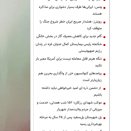
ونس: ایرانی‌ها طرف بسیار دشواری برای مذاکره
هستند
رویترز: هشدار صریح ایران خطر شروع جنگ را
متوقف کرد
گام جدید برای کاهش مصرف گاز در بخش خانگی
شکنجه رئیس بیمارستان کمال عدوان غزه در زندان
رژیم صهیونیستی
تنگه هرمز قابل معامله نیست برای آمریکا معبر باز
نکنید
پیامدهای کنوانسیون خزر از واگذاری بحرین هم
زیان‌بارتر است
از دشمن ذره ای امید خیرخواهی نباید داشته
باشیم
موکب شهدای رزکان؛ ۱۵۲ شب همدلی، خدمت و
میزبانی از مردم ولایت‌مدار شهریار
پل شهرستان پل‌سفید پس از ۲۵ سال به مرحله
بهره‌برداری رسید