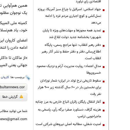
اقتصادی رأی نیاورد
همین هم‌آواییِ تل
جهاد اسلامی: اسرائیل با چراغ سبز آمریکا، پروژه
یک نوجوان مظلوم ت
نسل‌کشی و کوچ اجباری مردم غزه را ادامه
کمیته ملی المپیک 
می‌دهد
خود، یاد هم‌نسلا
تمدید همه مجوزها و مهلت‌های ویژه تا پایان
شهریور؛ بخشنامه جدید دولت ابلاغ شد
اعضای کاروان ایر
دفتر رهبر انقلاب: تنها مراجع رسمی، پایگاه
ادامه دادن را انت
اطلاع‌رسانی دفتر و دفتر حفظ و نشر آثار رهبر
«از ماکان تا داکا
انقلاب است
جهانی یعنی المپیک
مدالِ اعتماد؛ روایت مدیریت آرام و نزدیک محمود
خسروی‌وفا
برچسب ها:
کاروان ا
سقوط تاریخی نرخ تولد در ایران؛ شمار نوزادان
برای نخستین بار در ۶۰ سال گذشته زیر ۹۰۰ هزار
نفر رفت
گزارش خطا
آغاز انتقال رایگان زائران اتباع خارجی به مرز چذابه
هزینه گزاف، دستاورد صفر؛ برگه رأی، پاسخی به
شما می توانید مطالب 
ماجراجویی ترامپ
nnews@gmail.com
‌امنیت شغلی، مطالبه اصلی نیروهای شرکتی است