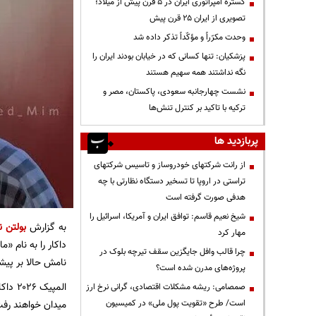
گستره امپراتوری ایران در ۵ قرن پیش از میلاد؛
تصویری از ایران ۲۵ قرن پیش
وحدت مکرّراً و مؤکّداً تذکر داده شد
پزشکیان: تنها کسانی که در خیابان بودند ایران را
نگه نداشتند همه سهیم هستند
نشست چهارجانبه سعودی، پاکستان، مصر و
ترکیه با تاکید بر کنترل تنش‌ها
پربازدید ها
از رانت‌ شرکتهای خودروساز و تاسیس شرکتهای
تراستی در اروپا تا تسخیر دستگاه نظارتی با چه
هدفی صورت گرفته است
شیخ نعیم قاسم: توافق ایران و آمریکا، اسرائیل را
به گزارش
بولتن ن
مهار کرد
داکار را به نام 
چرا قالب وافل جایگزین سقف تیرچه بلوک در
نامش حالا بر پیشا
پروژه‌های مدرن شده است؟
صمصامی: ریشه مشکلات اقتصادی، گرانی نرخ ارز
است/ طرح «تقویت پول ملی» در کمیسیون
میدان خواهند رفت