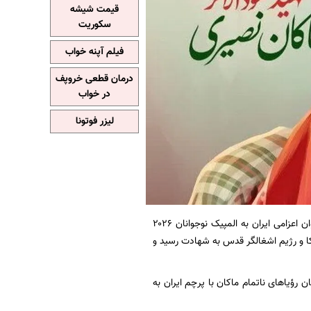
قیمت شیشه
سکوریت
فیلم آپنه خواب
درمان قطعی خروپف
در خواب
لیزر فوتونا
به نقل از ایسنا، کمیته ملی المپیک جمهوری اسلامی ایران تصمیم گرفت کاروان اعزامی ایران به المپیک نوجوانان ۲۰۲۶
یکا و رژیم اشغالگر قدس به شهادت رسید و
سنی نزدیک به همان رؤیاهای ناتمام ماکان با پرچم ایران به