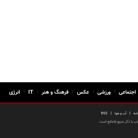
اجتماعی
|
ورزشی
|
عکس
|
فرهنگ و هنر
|
IT
|
انرژی
|
|
امه
آب و هوا
RSS
 با ذکر منبع بلامانع است.