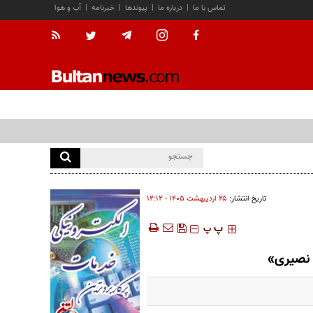
تماس با ما
|
درباره ما
|
پیوندها
|
خبرنامه
|
آب و هوا
تاریخ انتشار:
۲۵ ارديبهشت ۱۴۰۵ - ۱۲:۱۲
‍‍‍ پ
پ
ن نصیری»