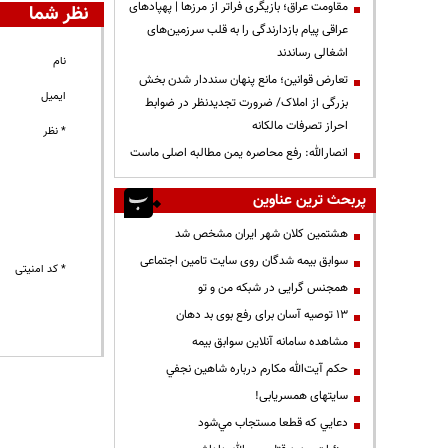
مقاومت عراق؛ بازیگری فراتر از مرزها | پهپادهای
نظر شما
عراقی پیام بازدارندگی را به قلب سرزمین‌های
اشغالی رساندند
نام
تعارض قوانین؛ مانع پنهان سنددار شدن بخش
ایمیل
بزرگی از املاک/ ضرورت تجدیدنظر در ضوابط
احراز تصرفات مالکانه
* نظر
انصارالله: رفع محاصره یمن مطالبه اصلی ماست
پربحث ترین عناوین
هشتمین کلان شهر ایران مشخص شد
سوابق بیمه شدگان روی سایت تامین اجتماعی
* کد امنیتی
همجنس گرایی در شبکه من و تو
13 توصیه آسان برای رفع بوی بد دهان
مشاهده سامانه آنلاين سوابق بیمه
حكم آيت‌الله مكارم درباره شاهين نجفي
سایتهای همسریابی!
دعايي كه قطعا مستجاب مي‌شود