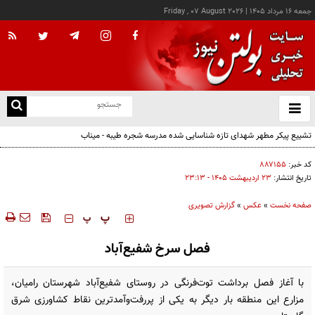
جمعه ۱۶ مرداد ۱۴۰۵
|
Friday , 07 August 2026
از
و
ته
تشییع پیکر مطهر شهدای تازه شناسایی شده مدرسه شجره طیبه - میناب
ن
نو
کد خبر:
۸۸۷۱۵۵
تاریخ انتشار:
۲۳ ارديبهشت ۱۴۰۵ - ۲۳:۱۳
صفحه نخست
»
عکس
»
گزارش تصویری
‍‍‍ پ
پ
فصل سرخ شفیع‌آباد
با آغاز فصل برداشت توت‌فرنگی در روستای شفیع‌آباد شهرستان رامیان،
مزارع این منطقه بار دیگر به یکی از پررفت‌وآمدترین نقاط کشاورزی شرق