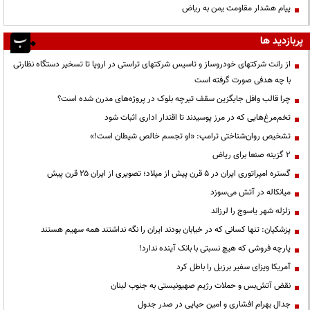
پیام هشدار مقاومت یمن به ریاض
پربازدید ها
از رانت‌ شرکتهای خودروساز و تاسیس شرکتهای تراستی در اروپا تا تسخیر دستگاه نظارتی
با چه هدفی صورت گرفته است
چرا قالب وافل جایگزین سقف تیرچه بلوک در پروژه‌های مدرن شده است؟
تخم‌مرغ‌هایی که در مرز پوسیدند تا اقتدار اداری اثبات شود
تشخیص روان‌شناختی ترامپ: «او تجسم خالص شیطان است!»
۲ گزینه صنعا برای ریاض
گستره امپراتوری ایران در ۵ قرن پیش از میلاد؛ تصویری از ایران ۲۵ قرن پیش
میانکاله در آتش می‌سوزد
زلزله شهر یاسوج را لرزاند
پزشکیان: تنها کسانی که در خیابان بودند ایران را نگه نداشتند همه سهیم هستند
پارچه فروشی که هیچ نسبتی با بانک آینده ندارد!
آمریکا ویزای سفیر برزیل را باطل کرد
نقض آتش‌بس و حملات رژیم صهیونیستی به جنوب لبنان
جدال بهرام افشاری و امین حیایی در صدر جدول