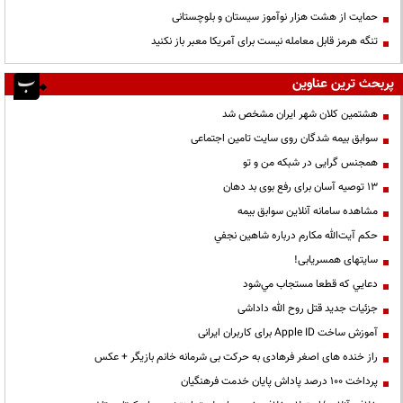
حمایت از هشت هزار نوآموز سیستان و بلوچستانی
تنگه هرمز قابل معامله نیست برای آمریکا معبر باز نکنید
پربحث ترین عناوین
هشتمین کلان شهر ایران مشخص شد
سوابق بیمه شدگان روی سایت تامین اجتماعی
همجنس گرایی در شبکه من و تو
13 توصیه آسان برای رفع بوی بد دهان
مشاهده سامانه آنلاين سوابق بیمه
حكم آيت‌الله مكارم درباره شاهين نجفي
سایتهای همسریابی!
دعايي كه قطعا مستجاب مي‌شود
جزئیات جدید قتل روح الله داداشی
آموزش ساخت Apple ID برای کاربران ایرانی
راز خنده های اصغر فرهادی به حرکت بی شرمانه خانم بازیگر + عکس
پرداخت ۱۰۰ درصد پاداش پایان خدمت فرهنگیان