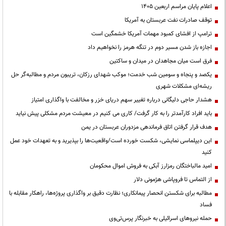
اعلام پایان مراسم اربعین ۱۴۰۵
توقف صادرات نفت عربستان به آمریکا
ترامپ از افشای کمبود مهمات آمریکا خشمگین است
اجازه باز شدن مسیر دوم در تنگه هرمز را نخواهیم داد
فرق است میان مجاهدان در میدان و ساکتین
یکصد و پنجاه و سومین شب خدمت؛ موکب شهدای رزکان، تریبون مردم و مطالبه‌گر حل
ریشه‌ای مشکلات شهری
هشدار حاجی دلیگانی درباره تغییر سهم دریای خزر و مخالفت با واگذاری امتیاز
باید افراد کارآمدتر را به کار گرفت/ کاری می کنیم در معیشت مردم مشکلی پیش نیاید
هدف قرار گرفتن اتاق‌ فرماندهی مزدوران عربستان در یمن
این دیپلماسی نمایشی، شکست خورده است/واقعیت‌ها را بپذیرید و به تعهدات خود عمل
کنید
امید مالباختگان رمزارز آبکی به فروش اموال محکومان
از التماس تا فروپاشی هژمونی دلار
مطالبه برای شکستن انحصار پیمانکاری؛ نظارت دقیق بر واگذاری پروژه‌ها، راهکار مقابله با
فساد
حمله نیروهای اسرائیلی به خبرنگار پرس‌تی‌وی