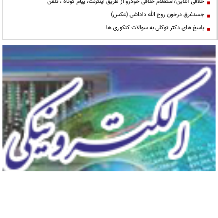
خلافی آنلاین/استعلام خلافی خودرو از طریق اینترنت، پیام کوتاه ، تلفن
جسدغرق درخون روح الله داداشی (عکس)
پاسخ های دکتر توکلی به سوالات کنکوری ها