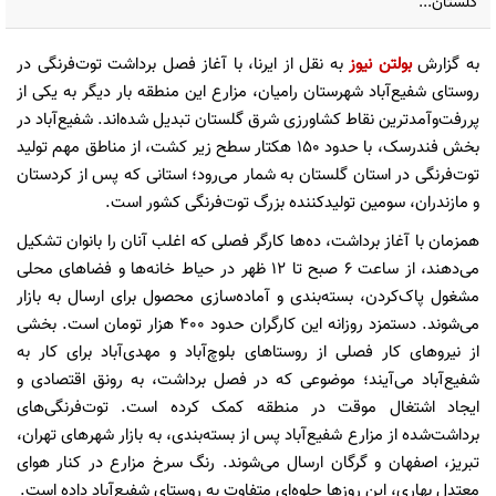
گلستان...
به گزارش
بولتن نیوز
به نقل از ایرنا، با آغاز فصل برداشت توت‌فرنگی در
روستای شفیع‌آباد شهرستان رامیان، مزارع این منطقه بار دیگر به یکی از
پررفت‌وآمدترین نقاط کشاورزی شرق گلستان تبدیل شده‌اند. شفیع‌آباد در
بخش فندرسک، با حدود ۱۵۰ هکتار سطح زیر کشت، از مناطق مهم تولید
توت‌فرنگی در استان گلستان به شمار می‌رود؛ استانی که پس از کردستان
و مازندران، سومین تولیدکننده بزرگ توت‌فرنگی کشور است.
همزمان با آغاز برداشت، ده‌ها کارگر فصلی که اغلب آنان را بانوان تشکیل
می‌دهند، از ساعت ۶ صبح تا ۱۲ ظهر در حیاط خانه‌ها و فضاهای محلی
مشغول پاک‌کردن، بسته‌بندی و آماده‌سازی محصول برای ارسال به بازار
می‌شوند. دستمزد روزانه این کارگران حدود ۴۰۰ هزار تومان است. بخشی
از نیروهای کار فصلی از روستاهای بلوچ‌آباد و مهدی‌آباد برای کار به
شفیع‌آباد می‌آیند؛ موضوعی که در فصل برداشت، به رونق اقتصادی و
ایجاد اشتغال موقت در منطقه کمک کرده است. توت‌فرنگی‌های
برداشت‌شده از مزارع شفیع‌آباد پس از بسته‌بندی، به بازار شهرهای تهران،
تبریز، اصفهان و گرگان ارسال می‌شوند. رنگ سرخ مزارع در کنار هوای
معتدل بهاری، این روزها جلوه‌ای متفاوت به روستای شفیع‌آباد داده است.