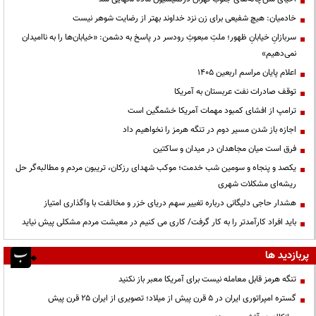
خادمیان: هیچ شفیعی برای زن نزد خداوند بهتر از رضایت شوهر نیست
سربازانِ خیابانِ ظهور؛ ملتِ مبعوثِ رودسر در پاسخ به دشمن: «خیابان‌ها را به ناامیدان
نمی‌دهیم»
اعلام پایان مراسم اربعین ۱۴۰۵
توقف صادرات نفت عربستان به آمریکا
ترامپ از افشای کمبود مهمات آمریکا خشمگین است
اجازه باز شدن مسیر دوم در تنگه هرمز را نخواهیم داد
فرق است میان مجاهدان در میدان و ساکتین
یکصد و پنجاه و سومین شب خدمت؛ موکب شهدای رزکان، تریبون مردم و مطالبه‌گر حل
ریشه‌ای مشکلات شهری
هشدار حاجی دلیگانی درباره تغییر سهم دریای خزر و مخالفت با واگذاری امتیاز
باید افراد کارآمدتر را به کار گرفت/ کاری می کنیم در معیشت مردم مشکلی پیش نیاید
پربازدید ها
تنگه هرمز قابل معامله نیست برای آمریکا معبر باز نکنید
گستره امپراتوری ایران در ۵ قرن پیش از میلاد؛ تصویری از ایران ۲۵ قرن پیش