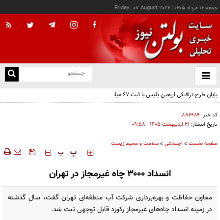
جمعه ۱۶ مرداد ۱۴۰۵
|
Friday , 07 August 2026
از
و
ته
پایان طرح ترافیکی اربعین پلیس با ثبت ۶۷ میلیون تردد
ن
نو
کد خبر:
۸۸۶۹۸۹
تاریخ انتشار:
۲۱ ارديبهشت ۱۴۰۵ - ۰۹:۵۸
صفحه نخست
»
اجتماعی
»
سلامت و محیط زیست
‍‍‍ پ
پ
انسداد ۳۰۰۰ چاه غیرمجاز در تهران
معاون حفاظت و بهره‌برداری شرکت آب منطقه‌ای تهران گفت، سال گذشته
در زمینه انسداد چاه‌های غیرمجاز رکورد قابل توجهی ثبت شد.