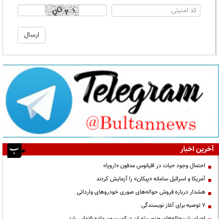
آخرین اخبار
احتمال وجود حیات در اقیانوس مدفون «اروپا»
آمریکا و اسرائیل سامانه «پیکان» را آزمایش کردند
هشدار درباره فروش حواله‌های صوری خودروهای وارداتی
۷ توصیه برای آغاز نویسندگی
احیای شن‌چاله‌های جنوب تهران درکمیسیون ماده ۵نهایی شد