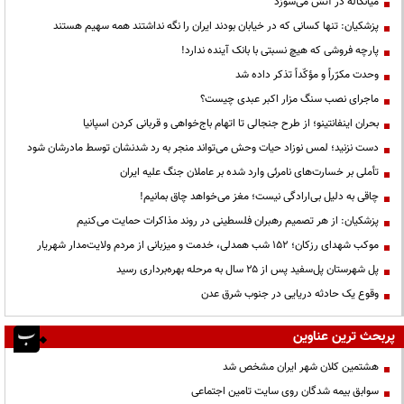
میانکاله در آتش می‌سوزد
پزشکیان: تنها کسانی که در خیابان بودند ایران را نگه نداشتند همه سهیم هستند
پارچه فروشی که هیچ نسبتی با بانک آینده ندارد!
وحدت مکرّراً و مؤکّداً تذکر داده شد
ماجرای نصب سنگ مزار اکبر عبدی چیست؟
بحران اینفانتینو؛ از طرح جنجالی تا اتهام باج‌خواهی و قربانی کردن اسپانیا
دست نزنید؛ لمس نوزاد حیات وحش می‌تواند منجر به رد شدنشان توسط مادرشان شود
تأملی بر خسارت‌های نامرئی وارد شده بر عاملان جنگ علیه ایران
چاقی به دلیل بی‌ارادگی نیست؛ مغز می‌خواهد چاق بمانیم!
پزشکیان: از هر تصمیم رهبران فلسطینی در روند مذاکرات حمایت می‌کنیم
موکب شهدای رزکان؛ ۱۵۲ شب همدلی، خدمت و میزبانی از مردم ولایت‌مدار شهریار
پل شهرستان پل‌سفید پس از ۲۵ سال به مرحله بهره‌برداری رسید
وقوع یک حادثه دریایی در جنوب شرق عدن
پربحث ترین عناوین
هشتمین کلان شهر ایران مشخص شد
سوابق بیمه شدگان روی سایت تامین اجتماعی