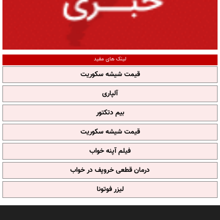
لینک های مفید
قیمت شیشه سکوریت
آلپاری
بیم دتکتور
قیمت شیشه سکوریت
فیلم آپنه خواب
درمان قطعی خروپف در خواب
لیزر فوتونا