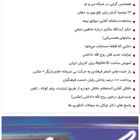
همجنس گرایی در شبکه من و تو
13 توصیه آسان برای رفع بوی بد دهان
مشاهده سامانه آنلاين سوابق بیمه
حكم آيت‌الله مكارم درباره شاهين نجفي
سایتهای همسریابی!
دعايي كه قطعا مستجاب مي‌شود
جزئیات جدید قتل روح الله داداشی
آموزش ساخت Apple ID برای کاربران ایرانی
راز خنده های اصغر فرهادی به حرکت بی شرمانه خانم بازیگر + عکس
پرداخت ۱۰۰ درصد پاداش پایان خدمت فرهنگیان
خلافی آنلاین/استعلام خلافی خودرو از طریق اینترنت، پیام کوتاه ، تلفن
جسدغرق درخون روح الله داداشی (عکس)
پاسخ های دکتر توکلی به سوالات کنکوری ها