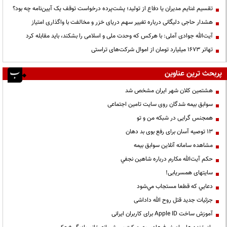
تقسیم غنایم مدیران یا دفاع از تولید؛ پشت‌پرده درخواست توقف یک آیین‌نامه چه بود؟
هشدار حاجی دلیگانی درباره تغییر سهم دریای خزر و مخالفت با واگذاری امتیاز
آیت‌الله جوادی آملی: با هرکس که وحدت ملی و اسلامی را بشکند، باید مقابله کرد
تهاتر ۱۶۷۳ میلیارد تومان از اموال شرکت‌های تراستی
پربحث ترین عناوین
هشتمین کلان شهر ایران مشخص شد
سوابق بیمه شدگان روی سایت تامین اجتماعی
همجنس گرایی در شبکه من و تو
13 توصیه آسان برای رفع بوی بد دهان
مشاهده سامانه آنلاين سوابق بیمه
حكم آيت‌الله مكارم درباره شاهين نجفي
سایتهای همسریابی!
دعايي كه قطعا مستجاب مي‌شود
جزئیات جدید قتل روح الله داداشی
آموزش ساخت Apple ID برای کاربران ایرانی