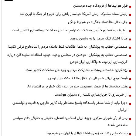
فرار هواپیماها از فرودگاه جده عربستان
رئیس ستاد مشترک ارتش آمریکا خواستار راهی برای خروج از جنگ با ایران شد
جای خالی «اقتصاد جنگی» در شرایط جنگی
اعتراف رسانه‌های خارجی به شکست ترامپ حاصل مجاهدت رسانه‌های انقلابی است
مبادا اختیار تنگه هرمز را به دشمن بدهید
صمصامی خطاب به پزشکیان: به شما اطلاعات غلط دادند؛ مردم را ساده‌لوح فرض نکنید!
صمصامی خطاب به پزشکیان: خودتان در مجلس بودید؛ دیدید انتقادات نمایندگان درباره
گران‌سازی ارز بود، نه واگذاری ایران‌خودرو
پزشکیان: خدمت بی‌منت و مشارکت مردمی، پایه حل مشکلات کشور است
قیمت‌ برنج ایرانی همچنان در کانال ۴۵۰ تا ۵۵۰ هزار تومان
وقتی دیتاسنترها از هوش مصنوعی جلو می‌زنند؛ زنگ خطر برای اقتصاد AI
از خبرسازی تا جریان‌سازی نقشه راه مدیران هوشمند
«چرا نباید از شما متنفر باشند؟»؛ پاسخ معنادار یک کاربر خارجی به قدرت و توانمندی
ایرانیان
پس از رأی شورای مرکزی جبهه ایران اسلامی؛ اعضای حقیقی و حقوقی دفتر سیاسی
مشخص شدند
بسنت مدعی شد: به زودی شاهد توافق با ایران خواهیم بود