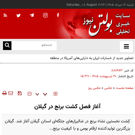
شنبه ۱۷ مرداد ۱۴۰۵
|
Saturday , 08 August 2026
از
و
ته
ن
نو
کد خبر:
۸۸۶۹۶۳
تاریخ انتشار:
۲۰ ارديبهشت ۱۴۰۵ - ۱۵:۳۷
صفحه نخست
»
عکس
»
عکس روز
‍‍‍ پ
پ
آغاز فصل کشت برنج در گیلان
کِشت نخستین نشاء برنج در شالیزارهای جلگه‌ای استان گیلان آغاز شد. گیلان
بزرگترین تولیدکننده ارقام بومی و با کیفیت برنج...