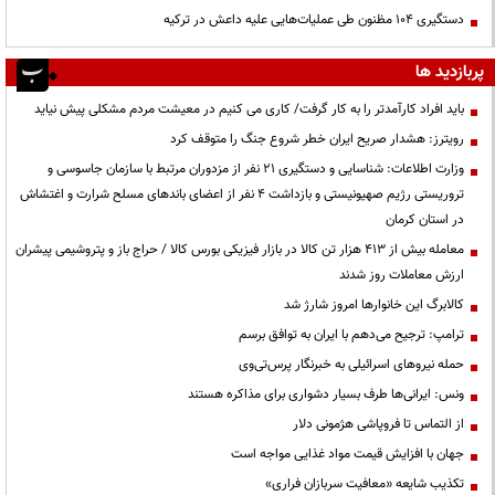
دستگیری ۱۰۴ مظنون طی عملیات‌هایی علیه داعش در ترکیه
پربازدید ها
باید افراد کارآمدتر را به کار گرفت/ کاری می کنیم در معیشت مردم مشکلی پیش نیاید
رویترز: هشدار صریح ایران خطر شروع جنگ را متوقف کرد
وزارت اطلاعات: شناسایی و دستگیری ۲۱ نفر از مزدوران مرتبط با سازمان جاسوسی و
تروریستی رژیم صهیونیستی و بازداشت ۴ نفر از اعضای باندهای مسلح شرارت و اغتشاش
در استان کرمان
معامله بیش از ۴۱۳ هزار تن کالا در بازار فیزیکی بورس کالا / حراج باز و پتروشیمی پیشران
ارزش معاملات روز شدند
کالابرگ این خانوارها امروز شارژ شد
ترامپ: ترجیح می‌دهم با ایران به توافق برسم
حمله نیروهای اسرائیلی به خبرنگار پرس‌تی‌وی
ونس: ایرانی‌ها طرف بسیار دشواری برای مذاکره هستند
از التماس تا فروپاشی هژمونی دلار
جهان با افزایش قیمت مواد غذایی مواجه است
تکذیب شایعه «معافیت سربازان فراری»