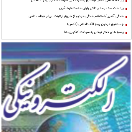
راز خنده های اصغر فرهادی به حرکت بی شرمانه خانم بازیگر + عکس
پرداخت ۱۰۰ درصد پاداش پایان خدمت فرهنگیان
خلافی آنلاین/استعلام خلافی خودرو از طریق اینترنت، پیام کوتاه ، تلفن
جسدغرق درخون روح الله داداشی (عکس)
پاسخ های دکتر توکلی به سوالات کنکوری ها