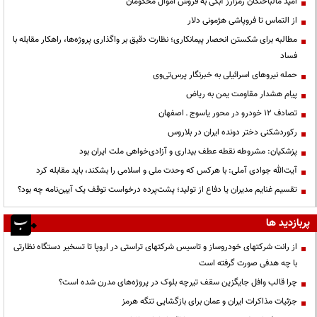
امید مالباختگان رمزارز آبکی به فروش اموال محکومان
از التماس تا فروپاشی هژمونی دلار
مطالبه برای شکستن انحصار پیمانکاری؛ نظارت دقیق بر واگذاری پروژه‌ها، راهکار مقابله با
فساد
حمله نیروهای اسرائیلی به خبرنگار پرس‌تی‌وی
پیام هشدار مقاومت یمن به ریاض
تصادف ۱۲ خودرو در محور یاسوج ـ اصفهان
رکوردشکنی دختر دونده ایران در بلاروس
پزشکیان: مشروطه نقطه عطف بیداری و آزادی‌خواهی ملت ایران بود
آیت‌الله جوادی آملی: با هرکس که وحدت ملی و اسلامی را بشکند، باید مقابله کرد
تقسیم غنایم مدیران یا دفاع از تولید؛ پشت‌پرده درخواست توقف یک آیین‌نامه چه بود؟
پربازدید ها
از رانت‌ شرکتهای خودروساز و تاسیس شرکتهای تراستی در اروپا تا تسخیر دستگاه نظارتی
با چه هدفی صورت گرفته است
چرا قالب وافل جایگزین سقف تیرچه بلوک در پروژه‌های مدرن شده است؟
جزئیات مذاکرات ایران و عمان برای بازگشایی تنگه هرمز