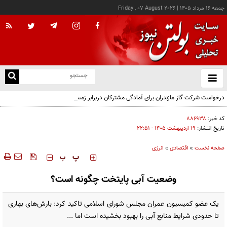
جمعه ۱۶ مرداد ۱۴۰۵
|
Friday , 07 August 2026
از
و
ته
درخواست شرکت گاز مازندران برای آمادگی مشترکان دربرابر زمستان
ن
نو
کد خبر:
۸۸۶۹۳۸
تاریخ انتشار:
۱۹ ارديبهشت ۱۴۰۵ - ۲۲:۵۱
صفحه نخست
»
اقتصادی
»
انرژی
‍‍‍ پ
پ
وضعیت آبی پایتخت چگونه است؟
یک عضو کمیسیون عمران مجلس شورای اسلامی تاکید کرد: بارش‌های بهاری
تا حدودی شرایط منابع آبی را بهبود بخشیده است اما ...