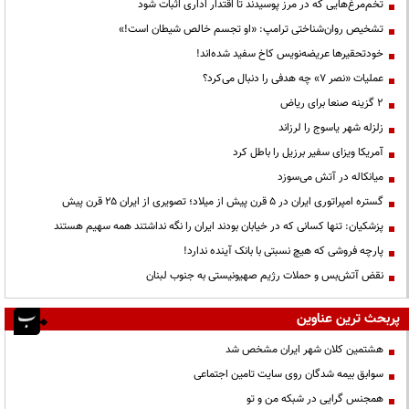
تخم‌مرغ‌هایی که در مرز پوسیدند تا اقتدار اداری اثبات شود
تشخیص روان‌شناختی ترامپ: «او تجسم خالص شیطان است!»
خودتحقیرها عریضه‌نویس کاخ سفید شده‌اند!
عملیات «نصر ۷» چه هدفی را دنبال می‌کرد؟
۲ گزینه صنعا برای ریاض
زلزله شهر یاسوج را لرزاند
آمریکا ویزای سفیر برزیل را باطل کرد
میانکاله در آتش می‌سوزد
گستره امپراتوری ایران در ۵ قرن پیش از میلاد؛ تصویری از ایران ۲۵ قرن پیش
پزشکیان: تنها کسانی که در خیابان بودند ایران را نگه نداشتند همه سهیم هستند
پارچه فروشی که هیچ نسبتی با بانک آینده ندارد!
نقض آتش‌بس و حملات رژیم صهیونیستی به جنوب لبنان
پربحث ترین عناوین
هشتمین کلان شهر ایران مشخص شد
سوابق بیمه شدگان روی سایت تامین اجتماعی
همجنس گرایی در شبکه من و تو