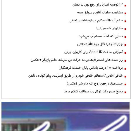
13 توصیه آسان برای رفع بوی بد دهان
مشاهده سامانه آنلاين سوابق بیمه
حكم آيت‌الله مكارم درباره شاهين نجفي
سایتهای همسریابی!
دعايي كه قطعا مستجاب مي‌شود
جزئیات جدید قتل روح الله داداشی
آموزش ساخت Apple ID برای کاربران ایرانی
راز خنده های اصغر فرهادی به حرکت بی شرمانه خانم بازیگر + عکس
پرداخت ۱۰۰ درصد پاداش پایان خدمت فرهنگیان
خلافی آنلاین/استعلام خلافی خودرو از طریق اینترنت، پیام کوتاه ، تلفن
جسدغرق درخون روح الله داداشی (عکس)
پاسخ های دکتر توکلی به سوالات کنکوری ها