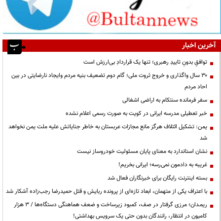
آخرین اخبار
توافقِ بدونِ تاییدِ رهبری؛ تنها یک قراردادِ بی‌ارزش است
۳۰ سال واگذاری و خروج ثروت ملی؛ گام دوم تضعیف بنیه مردم وایجاد نارضایتی در بین
احاد مردم
سفر فرمانده سنتکام به اراضی اشغالی
خبر تعطیلی مدرسه ایرانی در کویت به صورت رسمی اعلام نشده
یمن: تشکیل ائتلاف هرگز مانع مجازات عربستان به خاطر جنایاتش علیه ملت یمن نخواهد
شد
نشان استاندارد به معنای پایان مسئولیت خودروساز نیست
غریبه به دادمون نمی‌رسه؛ ایرانی بخریم!
بسته اینترنت رایگان برای خبرنگاران فعال شد
با اعتراف یکی از متهمان، ابعاد تازه‌ای از پرونده ربایش و قتل حمیدرضا رجب‌زاده آشکار شد
ریمـدان؛ مرزی گرفتار در صف، کمبود زیرساخت و ضعف هماهنگی دستگاه‌ها / ۳ هزار
کامیون در انتظار، رانندگان بدون حتی یک سرویس بهداشتی!