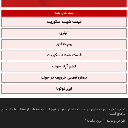
لینک های مفید
قیمت شیشه سکوریت
آلپاری
بیم دتکتور
قیمت شیشه سکوریت
فیلم آپنه خواب
درمان قطعی خروپف در خواب
لیزر فوتونا
تمام حقوق مادی و معنوی این سایت متعلق به بولتن نیوز است و استفاده از مطالب با ذکر منبع
بلامانع است.
طراحی و تولید: "
ایران سامانه
"