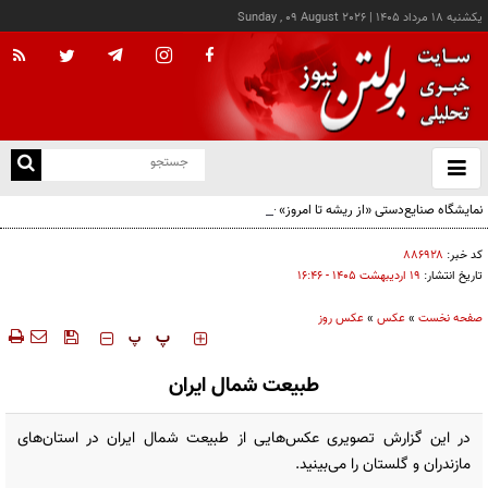
يکشنبه ۱۸ مرداد ۱۴۰۵
|
Sunday , 09 August 2026
از
و
ته
ن
نو
کد خبر:
۸۸۶۹۲۸
تاریخ انتشار:
۱۹ ارديبهشت ۱۴۰۵ - ۱۶:۴۶
صفحه نخست
»
عکس
»
عکس روز
‍‍‍ پ
پ
طبیعت شمال ایران
در این گزارش تصویری عکس‌هایی از طبیعت شمال ایران در استان‌های
مازندران و گلستان را می‌بینید.