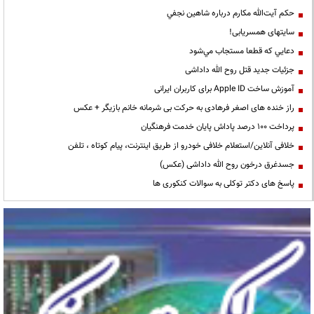
حكم آيت‌الله مكارم درباره شاهين نجفي
سایتهای همسریابی!
دعايي كه قطعا مستجاب مي‌شود
جزئیات جدید قتل روح الله داداشی
آموزش ساخت Apple ID برای کاربران ایرانی
راز خنده های اصغر فرهادی به حرکت بی شرمانه خانم بازیگر + عکس
پرداخت ۱۰۰ درصد پاداش پایان خدمت فرهنگیان
خلافی آنلاین/استعلام خلافی خودرو از طریق اینترنت، پیام کوتاه ، تلفن
جسدغرق درخون روح الله داداشی (عکس)
پاسخ های دکتر توکلی به سوالات کنکوری ها