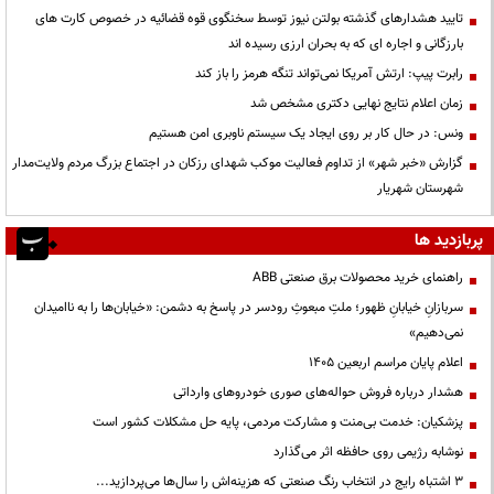
تایید هشدارهای گذشته بولتن نیوز توسط سخنگوی قوه قضائیه در خصوص کارت های
بارزگانی و اجاره ای که به بحران ارزی رسیده اند
رابرت پیپ: ارتش آمریکا نمی‌تواند تنگه هرمز را باز کند
زمان اعلام نتایج نهایی دکتری مشخص شد
ونس: در حال کار بر روی ایجاد یک سیستم ناوبری امن هستیم
گزارش «خبر شهر» از تداوم فعالیت موکب شهدای رزکان در اجتماع بزرگ مردم ولایت‌مدار
شهرستان شهریار
پربازدید ها
راهنمای خرید محصولات برق صنعتی ABB
سربازانِ خیابانِ ظهور؛ ملتِ مبعوثِ رودسر در پاسخ به دشمن: «خیابان‌ها را به ناامیدان
نمی‌دهیم»
اعلام پایان مراسم اربعین ۱۴۰۵
هشدار درباره فروش حواله‌های صوری خودروهای وارداتی
پزشکیان: خدمت بی‌منت و مشارکت مردمی، پایه حل مشکلات کشور است
نوشابه رژیمی روی حافظه اثر می‌گذارد
3 اشتباه رایج در انتخاب رنگ صنعتی که هزینه‌اش را سال‌ها می‌پردازید...