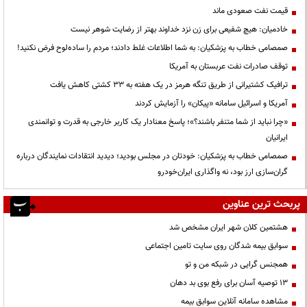
قیمت نفت صعودی ماند
خادمیان: هیچ شفیعی برای زن نزد خداوند بهتر از رضایت شوهر نیست
صمصامی خطاب به پزشکیان: به شما اطلاعات غلط دادند؛ مردم را ساده‌لوح فرض نکنید!
توقف صادرات نفت عربستان به آمریکا
ترافیک کشتیرانی از طریق تنگه هرمز در یک هفته به ۳۳ کشتی کاهش یافت
آمریکا و اسرائیل سامانه «پیکان» را آزمایش کردند
«چرا نباید از شما متنفر باشند؟»؛ پاسخ معنادار یک کاربر خارجی به قدرت و توانمندی
ایرانیان
صمصامی خطاب به پزشکیان: خودتان در مجلس بودید؛ دیدید انتقادات نمایندگان درباره
گران‌سازی ارز بود، نه واگذاری ایران‌خودرو
پربحث ترین عناوین
هشتمین کلان شهر ایران مشخص شد
سوابق بیمه شدگان روی سایت تامین اجتماعی
همجنس گرایی در شبکه من و تو
13 توصیه آسان برای رفع بوی بد دهان
مشاهده سامانه آنلاين سوابق بیمه