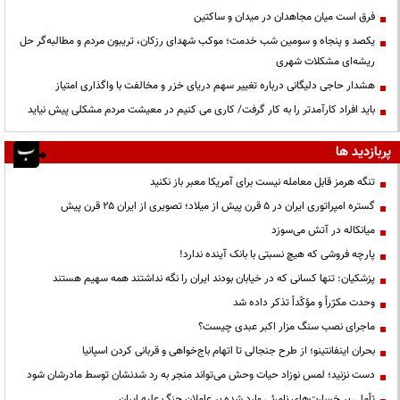
فرق است میان مجاهدان در میدان و ساکتین
یکصد و پنجاه و سومین شب خدمت؛ موکب شهدای رزکان، تریبون مردم و مطالبه‌گر حل
ریشه‌ای مشکلات شهری
هشدار حاجی دلیگانی درباره تغییر سهم دریای خزر و مخالفت با واگذاری امتیاز
باید افراد کارآمدتر را به کار گرفت/ کاری می کنیم در معیشت مردم مشکلی پیش نیاید
پربازدید ها
تنگه هرمز قابل معامله نیست برای آمریکا معبر باز نکنید
گستره امپراتوری ایران در ۵ قرن پیش از میلاد؛ تصویری از ایران ۲۵ قرن پیش
میانکاله در آتش می‌سوزد
پارچه فروشی که هیچ نسبتی با بانک آینده ندارد!
پزشکیان: تنها کسانی که در خیابان بودند ایران را نگه نداشتند همه سهیم هستند
وحدت مکرّراً و مؤکّداً تذکر داده شد
ماجرای نصب سنگ مزار اکبر عبدی چیست؟
بحران اینفانتینو؛ از طرح جنجالی تا اتهام باج‌خواهی و قربانی کردن اسپانیا
دست نزنید؛ لمس نوزاد حیات وحش می‌تواند منجر به رد شدنشان توسط مادرشان شود
تأملی بر خسارت‌های نامرئی وارد شده بر عاملان جنگ علیه ایران