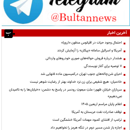
آخرین اخبار
احتمال وجود حیات در اقیانوس مدفون «اروپا»
آمریکا و اسرائیل سامانه «پیکان» را آزمایش کردند
هشدار درباره فروش حواله‌های صوری خودروهای وارداتی
۷ توصیه برای آغاز نویسندگی
احیای شن‌چاله‌های جنوب تهران درکمیسیون ماده ۵نهایی شد
خادمیان: هیچ شفیعی برای زن نزد خداوند بهتر از رضایت شوهر نیست
سربازانِ خیابانِ ظهور؛ ملتِ مبعوثِ رودسر در پاسخ به دشمن: «خیابان‌ها را به ناامیدان
نمی‌دهیم»
اعلام پایان مراسم اربعین ۱۴۰۵
توقف صادرات نفت عربستان به آمریکا
ترامپ از افشای کمبود مهمات آمریکا خشمگین است
اجازه باز شدن مسیر دوم در تنگه هرمز را نخواهیم داد