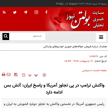
جمعه ۱۶ مرداد ۱۴۰۵
|
Friday , 07 August 2026
از
و
ته
هشدار درباره فروش حواله‌های صوری خودروهای وارداتی
ن
نو
کد خبر:
۸۸۶۸۲۸
تاریخ انتشار:
۱۸ ارديبهشت ۱۴۰۵ - ۰۵:۵۴
صفحه نخست
»
سیاسی
‍‍‍ پ
پ
واکنش ترامپ در پی تجاوز آمریکا و پاسخ ایران: آتش بس
ادامه دارد
رئیس جمهوری آمریکا در نخستین واکنش به تجاوز دوباره کشورش به ایران و