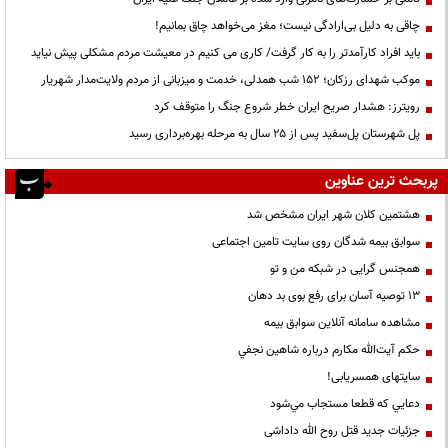
چاقی به دلیل بی‌ارادگی نیست؛ مغز می‌خواهد چاق بمانیم!
باید افراد کارآمدتر را به کار گرفت/ کاری می کنیم در معیشت مردم مشکلی پیش نیاید
موکب شهدای رزکان؛ ۱۵۲ شب همدلی، خدمت و میزبانی از مردم ولایت‌مدار شهریار
رویترز: هشدار صریح ایران خطر شروع جنگ را متوقف کرد
پل شهرستان پل‌سفید پس از ۲۵ سال به مرحله بهره‌برداری رسید
پربحث ترین عناوین
هشتمین کلان شهر ایران مشخص شد
سوابق بیمه شدگان روی سایت تامین اجتماعی
همجنس گرایی در شبکه من و تو
13 توصیه آسان برای رفع بوی بد دهان
مشاهده سامانه آنلاين سوابق بیمه
حكم آيت‌الله مكارم درباره شاهين نجفي
سایتهای همسریابی!
دعايي كه قطعا مستجاب مي‌شود
جزئیات جدید قتل روح الله داداشی