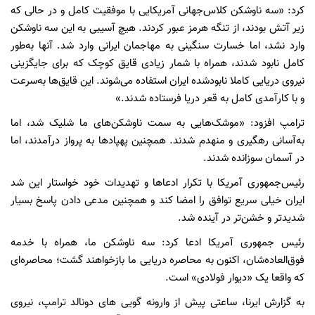
کرد: «سه ناوشکن کلاس‌جهانی آمریکایی با موفقیت کامل و در حالی که
زیر آتش بودند، از تنگه هرمز عبور کردند. هیچ آسیبی به این سه ناوشکن
وارد نشد، اما خسارت سنگینی به مهاجمان ایرانی وارد شد. آنها به‌طور
کامل نابود شدند، همراه با شمار زیادی قایق کوچک که برای جایگزینی
نیروی دریایی کاملا نابودشده ایران استفاده می‌شوند. این قایق‌ها به‌سرعت
و با کارآمدی کامل به قعر دریا فرستاده شدند.»
‏ترامپ افزود: «موشک‌هایی به سمت ناوشکن‌های ما شلیک شد، اما
به‌آسانی رهگیری و منهدم شدند. همچنین پهپادها به پرواز درآمدند، اما
در آسمان سوزانده شدند.
‏رئیس‌جمهوری آمریکا با تکرار ادعاها و تهدیدات خود خواستار این شد
ایران خیلی سریع توافق را امضا کند و همچنین مدعی دادن پاسخ بسیار
شدیدتر و خشن‌تر در آینده شد.
رئیس جمهوری آمریکا ادعا کرد: سه ناوشکن ما، همراه با خدمه
فوق‌العاده‌شان، اکنون به محاصره دریایی ما بازخواهند گشت؛ محاصره‌ای
که واقعا یک «دیوار فولادی» است.
به گزارش ایرنا، ساعتی پیش از وارونه گویی های دونالد ترامپ، نیروی