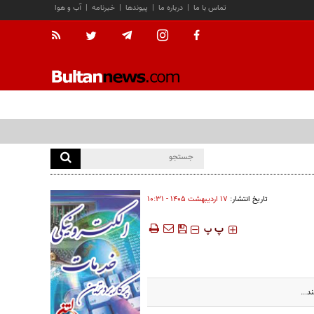
تماس با ما
|
درباره ما
|
پیوندها
|
خبرنامه
|
آب و هوا
تاریخ انتشار:
۱۷ ارديبهشت ۱۴۰۵ - ۱۰:۳۱
‍‍‍ پ
پ
د...