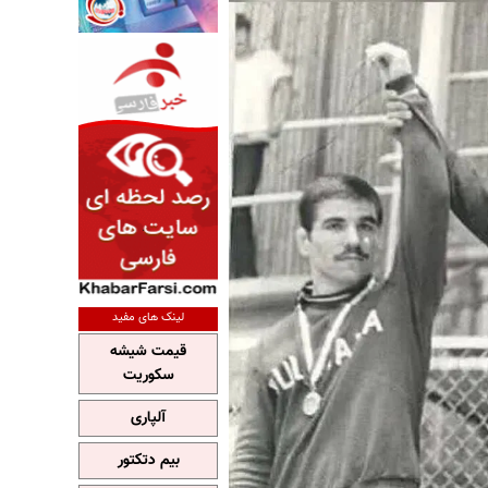
لینک های مفید
قیمت شیشه
سکوریت
آلپاری
بیم دتکتور