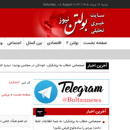
شنبه ۱۷ مرداد ۱۴۰۵
|
Saturday , 08 August 2026
صفحه نخست
بولتن ۲
اقتصادی
بین الملل
اجتماعی
ور
آخرین اخبار
صمصامی خطاب به پزشکیان: خودتان در مجلس بودید؛ دیدید انتقادا
کد خبر:
۸۸۶۷۸۲
صفحه نخست
»
ورزشی
آخرین اخبار
دو عضو هیأت علمی دان
صمصامی خطاب به پزشکیان: به شما اطلاعات غلط
دادند؛ مردم را ساده‌لوح فرض نکنید!