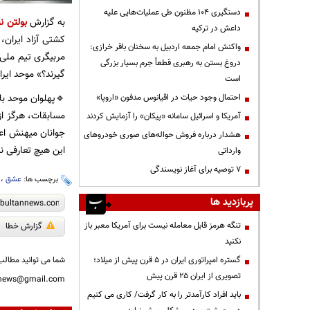
دستگیری ۱۰۴ مظنون طی عملیات‌هایی علیه
به گزارش
بولتن نی
داعش در ترکیه
کشتی آزاد ایران،
واکنش امام جمعه اردبیل به سخنان باقر خرازی:
مربیگری تیم ملی 
دروغ بستن به رهبری قطعاً جرم بسیار بزرگی
گیرند؟» موحد ایرا
است
🔹پهلوان موحد ب
احتمال وجود حیات در اقیانوس مدفون «اروپا»
مسابقات، هرگز از 
آمریکا و اسرائیل سامانه «پیکان» را آزمایش کردند
جوانان میهنش اعلا
هشدار درباره فروش حواله‌های صوری خودروهای
این هیچ تعارفی 
وارداتی
۷ توصیه برای آغاز نویسندگی
برچسب ها:
عشق
،
پربازدید ها
تنگه هرمز قابل معامله نیست برای آمریکا معبر باز
گزارش خطا
نکنید
گستره امپراتوری ایران در ۵ قرن پیش از میلاد؛
شما می توانید مطالب 
تصویری از ایران ۲۵ قرن پیش
nnews@gmail.com
باید افراد کارآمدتر را به کار گرفت/ کاری می کنیم