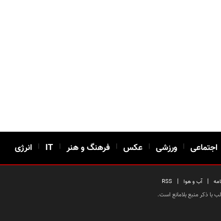
اجتماعی
|
ورزشی
|
عکس
|
فرهنگ و هنر
|
IT
|
انرژی
|
|
امه
آب و هوا
RSS
 با ذکر منبع بلامانع است.