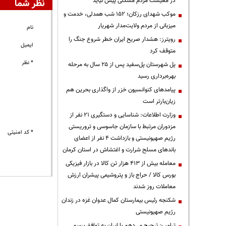
در معیشت مردم مشکلی پیش نیاید
نظر شما
موکب شهدای رزکان؛ ۱۵۲ شب همدلی، خدمت و
میزبانی از مردم ولایت‌مدار شهریار
نام
رویترز: هشدار صریح ایران خطر شروع جنگ را
ایمیل
متوقف کرد
* نظر
پل شهرستان پل‌سفید پس از ۲۵ سال به مرحله
بهره‌برداری رسید
پیامدهای کنوانسیون خزر از واگذاری بحرین هم
زیان‌بارتر است
وزارت اطلاعات: شناسایی و دستگیری ۲۱ نفر از
مزدوران مرتبط با سازمان جاسوسی و تروریستی
* کد امنیتی
رژیم صهیونیستی و بازداشت ۴ نفر از اعضای
باندهای مسلح شرارت و اغتشاش در استان کرمان
معامله بیش از ۴۱۳ هزار تن کالا در بازار فیزیکی
بورس کالا / حراج باز و پتروشیمی پیشران ارزش
معاملات روز شدند
شکنجه رئیس بیمارستان کمال عدوان غزه در زندان
رژیم صهیونیستی
ترامپ: ترجیح می‌دهم با ایران به توافق برسم