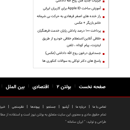
جزئیات جدید قتل روح الله داداشی
آموزش ساخت Apple ID برای کاربران ایرانی
راز خنده های اصغر فرهادی به حرکت بی شرمانه
خانم بازیگر + عکس
پرداخت ۱۰۰ درصد پاداش پایان خدمت فرهنگیان
خلافی آنلاین/استعلام خلافی خودرو از طریق
اینترنت، پیام کوتاه ، تلفن
جسدغرق درخون روح الله داداشی (عکس)
پاسخ های دکتر توکلی به سوالات کنکوری ها
صفحه نخست
|
بولتن ۲
|
اقتصادی
|
بین الملل
|
|
|
|
|
|
|
تماس با ما
درباره ما
آرشیو
جستجو
پیوندها
نظرسنجی
خبرن
تمام حقوق مادی و معنوی این سایت متعلق به بولتن نیوز است و استفاده از مطالب
طراحی و تولید: "
ایران سامانه
"