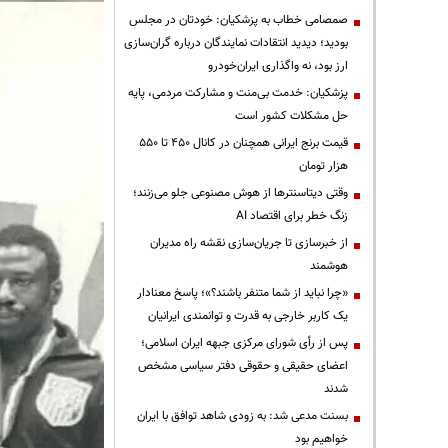
صمصامی خطاب به پزشکیان: خودتان در مجلس
بودید؛ دیدید انتقادات نمایندگان درباره گران‌سازی
ارز بود، نه واگذاری ایران‌خودرو
پزشکیان: خدمت بی‌منت و مشارکت مردمی، پایه
حل مشکلات کشور است
قیمت‌ برنج ایرانی همچنان در کانال ۴۵۰ تا ۵۵۰
هزار تومان
وقتی دیتاسنترها از هوش مصنوعی جلو می‌زنند؛
زنگ خطر برای اقتصاد AI
از خبرسازی تا جریان‌سازی نقشه راه مدیران
هوشمند
«چرا نباید از شما متنفر باشند؟»؛ پاسخ معنادار
یک کاربر خارجی به قدرت و توانمندی ایرانیان
پس از رأی شورای مرکزی جبهه ایران اسلامی؛
اعضای حقیقی و حقوقی دفتر سیاسی مشخص
شدند
بسنت مدعی شد: به زودی شاهد توافق با ایران
خواهیم بود