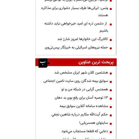
ونس: ایرانی‌ها طرف بسیار دشواری برای مذاکره
هستند
از دشمن ذره ای امید خیرخواهی نباید داشته
باشیم
کالابرگ این خانوارها امروز شارژ شد
حمله نیروهای اسرائیلی به خبرنگار پرس‌تی‌وی
پربحث ترین عناوین
هشتمین کلان شهر ایران مشخص شد
سوابق بیمه شدگان روی سایت تامین اجتماعی
همجنس گرایی در شبکه من و تو
13 توصیه آسان برای رفع بوی بد دهان
مشاهده سامانه آنلاين سوابق بیمه
حكم آيت‌الله مكارم درباره شاهين نجفي
سایتهای همسریابی!
دعايي كه قطعا مستجاب مي‌شود