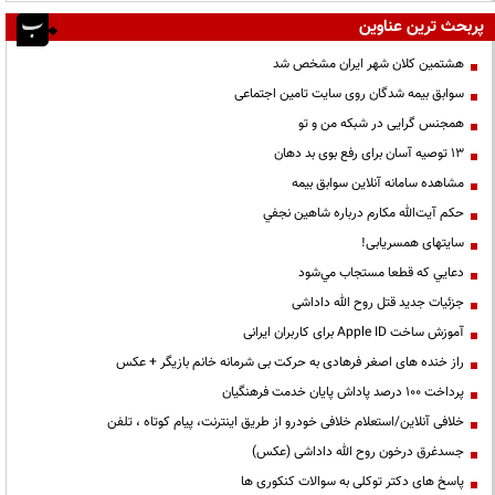
پربحث ترین عناوین
هشتمین کلان شهر ایران مشخص شد
سوابق بیمه شدگان روی سایت تامین اجتماعی
همجنس گرایی در شبکه من و تو
13 توصیه آسان برای رفع بوی بد دهان
مشاهده سامانه آنلاين سوابق بیمه
حكم آيت‌الله مكارم درباره شاهين نجفي
سایتهای همسریابی!
دعايي كه قطعا مستجاب مي‌شود
جزئیات جدید قتل روح الله داداشی
آموزش ساخت Apple ID برای کاربران ایرانی
راز خنده های اصغر فرهادی به حرکت بی شرمانه خانم بازیگر + عکس
پرداخت ۱۰۰ درصد پاداش پایان خدمت فرهنگیان
خلافی آنلاین/استعلام خلافی خودرو از طریق اینترنت، پیام کوتاه ، تلفن
جسدغرق درخون روح الله داداشی (عکس)
پاسخ های دکتر توکلی به سوالات کنکوری ها