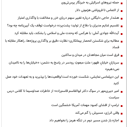
حمله نیروهای اسرائیلی به خبرنگار پرس‌تی‌وی
از التماس تا فروپاشی هژمونی دلار
هشدار حاجی دلیگانی درباره تغییر سهم دریای خزر و مخالفت با واگذاری امتیاز
تقسیم غنایم مدیران یا دفاع از تولید؛ پشت‌پرده درخواست توقف یک آیین‌نامه چه بود؟
آیت‌الله جوادی آملی: با هرکس که وحدت ملی و اسلامی را بشکند، باید مقابله کرد
مطالبه برای شکستن انحصار پیمانکاری؛ نظارت دقیق بر واگذاری پروژه‌ها، راهکار مقابله با
فساد
فرق است میان مجاهدان در میدان و ساکتین
سربازانِ خیابانِ ظهور؛ ملتِ مبعوثِ رودسر در پاسخ به دشمن: «خیابان‌ها را به ناامیدان
نمی‌دهیم»
این دیپلماسی نمایشی، شکست خورده است/واقعیت‌ها را بپذیرید و به تعهدات خود عمل
کنید
امیر دبیری‌مهر در سوگ دکتر ابوالقاسم قاسم‌زاده؛ از خاطرات صداوسیما تا کلاس درس
سیاست
ترامپ از افشای کمبود مهمات آمریکا خشمگین است
وقتی انرژی، مسیرش را گم می‌کند
اجازه باز شدن مسیر دوم در تنگه هرمز را نخواهیم داد