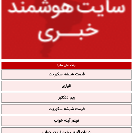
لینک های مفید
قیمت شیشه سکوریت
آلپاری
بیم دتکتور
قیمت شیشه سکوریت
فیلم آپنه خواب
درمان قطعی خروپف در خواب