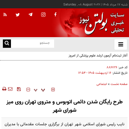
شنبه ۱۷ مرداد ۱۴۰۵
|
Saturday , 08 August 2026
از
و
ته
آغاز ثبت‌نام آزمون ارشد علوم پزشکی از امروز
ن
نو
کد خبر:
۸۸۶۷۲۶
تاریخ انتشار:
۱۶ ارديبهشت ۱۴۰۵ - ۱۲:۵۴
صفحه نخست
»
اجتماعی
‍‍‍ پ
پ
طرح رایگان شدن دائمی اتوبوس و متروی تهران روی میز
شورای شهر
نایب رئیس شورای اسلامی شهر تهران از برگزاری جلسات مقدماتی با مدیران