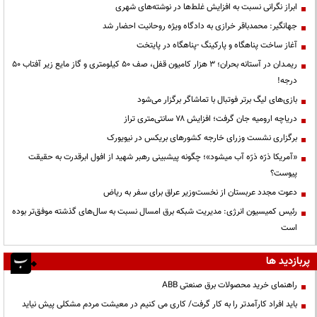
ابراز نگرانی نسبت به افزایش غلط‌ها در نوشته‌های شهری
جهانگیر: محمدباقر خرازی به دادگاه ویژه روحانیت احضار شد
آغاز ساخت پناهگاه و پارکینگ -پناهگاه در پایتخت
ریمـدان در آستانه بحران؛ ۳ هزار کامیون قفل، صف ۵۰ کیلومتری و گاز مایع زیر آفتاب ۵۰
درجه!
بازی‌های لیگ برتر فوتبال با تماشاگر برگزار می‌شود
دریاچه ارومیه جان گرفت؛ افزایش ۷۸ سانتی‌متری تراز
برگزاری نشست وزرای خارجه کشورهای بریکس در نیویورک
«آمریکا ذرّه ذرّه آب میشود»؛ چگونه پیشبینی رهبر شهید از افول ابرقدرت به حقیقت
پیوست؟
دعوت مجدد عربستان از نخست‌وزیر عراق برای سفر به ریاض
رئیس کمیسیون انرژی: مدیریت شبکه برق امسال نسبت به سال‌های گذشته موفق‌تر بوده
است
پربازدید ها
راهنمای خرید محصولات برق صنعتی ABB
باید افراد کارآمدتر را به کار گرفت/ کاری می کنیم در معیشت مردم مشکلی پیش نیاید