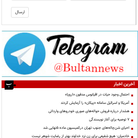
آخرین اخبار
احتمال وجود حیات در اقیانوس مدفون «اروپا»
آمریکا و اسرائیل سامانه «پیکان» را آزمایش کردند
هشدار درباره فروش حواله‌های صوری خودروهای وارداتی
۷ توصیه برای آغاز نویسندگی
احیای شن‌چاله‌های جنوب تهران درکمیسیون ماده ۵نهایی شد
خادمیان: هیچ شفیعی برای زن نزد خداوند بهتر از رضایت شوهر نیست