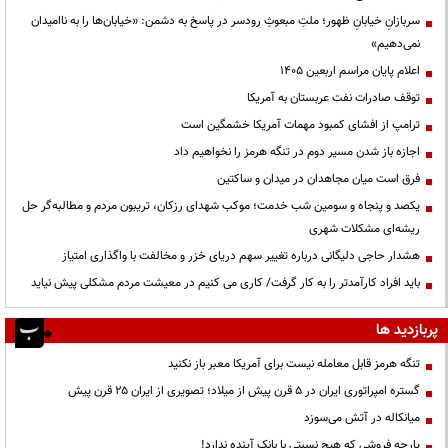
سربازانِ خیابانِ ظهور؛ ملتِ مبعوثِ رودسر در پاسخ به دشمن: «خیابان‌ها را به ناامیدان
نمی‌دهیم»
اعلام پایان مراسم اربعین ۱۴۰۵
توقف صادرات نفت عربستان به آمریکا
ترامپ از افشای کمبود مهمات آمریکا خشمگین است
اجازه باز شدن مسیر دوم در تنگه هرمز را نخواهیم داد
فرق است میان مجاهدان در میدان و ساکتین
یکصد و پنجاه و سومین شب خدمت؛ موکب شهدای رزکان، تریبون مردم و مطالبه‌گر حل
ریشه‌ای مشکلات شهری
هشدار حاجی دلیگانی درباره تغییر سهم دریای خزر و مخالفت با واگذاری امتیاز
باید افراد کارآمدتر را به کار گرفت/ کاری می کنیم در معیشت مردم مشکلی پیش نیاید
پربازدید ها
تنگه هرمز قابل معامله نیست برای آمریکا معبر باز نکنید
گستره امپراتوری ایران در ۵ قرن پیش از میلاد؛ تصویری از ایران ۲۵ قرن پیش
میانکاله در آتش می‌سوزد
پارچه فروشی که هیچ نسبتی با بانک آینده ندارد!