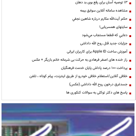
13 توصیه آسان برای رفع بوی بد دهان
مشاهده سامانه آنلاين سوابق بیمه
حكم آيت‌الله مكارم درباره شاهين نجفي
سایتهای همسریابی!
دعايي كه قطعا مستجاب مي‌شود
جزئیات جدید قتل روح الله داداشی
آموزش ساخت Apple ID برای کاربران ایرانی
راز خنده های اصغر فرهادی به حرکت بی شرمانه خانم بازیگر + عکس
پرداخت ۱۰۰ درصد پاداش پایان خدمت فرهنگیان
خلافی آنلاین/استعلام خلافی خودرو از طریق اینترنت، پیام کوتاه ، تلفن
جسدغرق درخون روح الله داداشی (عکس)
پاسخ های دکتر توکلی به سوالات کنکوری ها