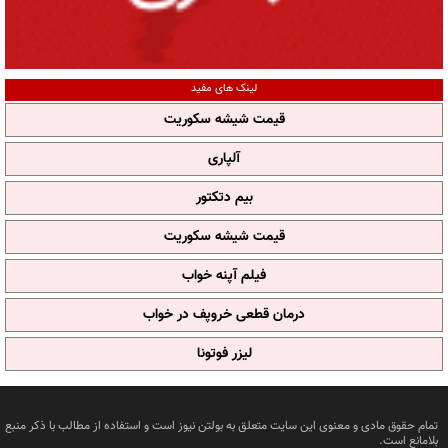
لینک های مفید
قیمت شیشه سکوریت
آلپاری
بیم دتکتور
قیمت شیشه سکوریت
فیلم آپنه خواب
درمان قطعی خروپف در خواب
لیزر فوتونا
تمام حقوق مادی و معنوی این سایت متعلق به بولتن نیوز است و استفاده از مطالب با ذکر منبع
بلامانع است.