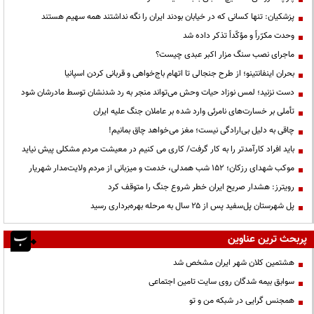
پزشکیان: تنها کسانی که در خیابان بودند ایران را نگه نداشتند همه سهیم هستند
وحدت مکرّراً و مؤکّداً تذکر داده شد
ماجرای نصب سنگ مزار اکبر عبدی چیست؟
بحران اینفانتینو؛ از طرح جنجالی تا اتهام باج‌خواهی و قربانی کردن اسپانیا
دست نزنید؛ لمس نوزاد حیات وحش می‌تواند منجر به رد شدنشان توسط مادرشان شود
تأملی بر خسارت‌های نامرئی وارد شده بر عاملان جنگ علیه ایران
چاقی به دلیل بی‌ارادگی نیست؛ مغز می‌خواهد چاق بمانیم!
باید افراد کارآمدتر را به کار گرفت/ کاری می کنیم در معیشت مردم مشکلی پیش نیاید
موکب شهدای رزکان؛ ۱۵۲ شب همدلی، خدمت و میزبانی از مردم ولایت‌مدار شهریار
رویترز: هشدار صریح ایران خطر شروع جنگ را متوقف کرد
پل شهرستان پل‌سفید پس از ۲۵ سال به مرحله بهره‌برداری رسید
پربحث ترین عناوین
هشتمین کلان شهر ایران مشخص شد
سوابق بیمه شدگان روی سایت تامین اجتماعی
همجنس گرایی در شبکه من و تو