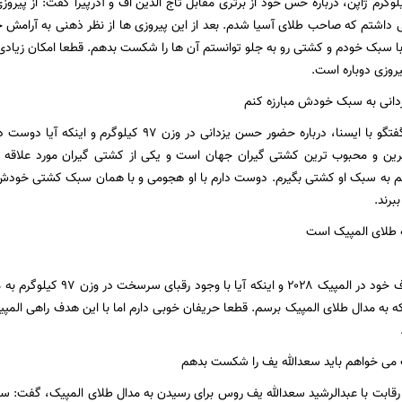
دکار وزن ۹۷ کیلوگرم ژاپن، درباره حس خود از برتری مقابل تاج الدین اف و آذرپیرا گفت: 
اشتم که صاحب طلای آسیا شدم. بعد از این پیروزی ها از نظر ذهنی به آرامش خ
با سبک خودم و کشتی رو به جلو توانستم آن ها را شکست بدهم. قطعا امکان زیادی 
روزی دوباره است.
دانی به سبک خودش مبارزه کنم
یوشیدا در ادامه گفتگو با ایسنا، درباره حضور حسن یزدانی
رترین و محبوب ترین کشتی گیران جهان است و یکی از کشتی گیران مورد علاقه م
م به سبک او کشتی بگیرم. دوست دارم با او هجومی و با همان سبک کشتی خودش
برند.
 طلای المپیک است
یوشیدا درباره هدف خود در المپی
ه به مدال طلای المپیک برسم. قطعا حریفان خوبی دارم اما با این هدف راهی الم
ک می خواهم باید سعدالله یف را شکست بدهم
 رقابت با عبدالرشید سعدالله یف روس برای رسیدن به مدال طلای المپیک، گفت: س