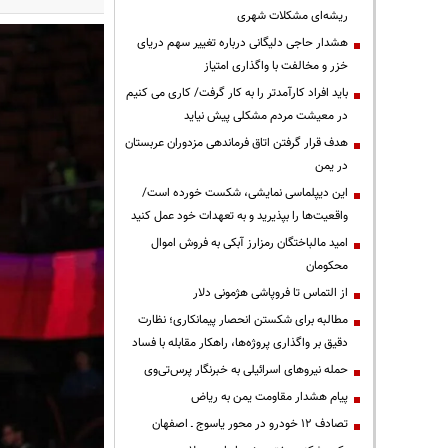
ریشه‌ای مشکلات شهری
هشدار حاجی دلیگانی درباره تغییر سهم دریای
خزر و مخالفت با واگذاری امتیاز
باید افراد کارآمدتر را به کار گرفت/ کاری می کنیم
در معیشت مردم مشکلی پیش نیاید
هدف قرار گرفتن اتاق‌ فرماندهی مزدوران عربستان
در یمن
این دیپلماسی نمایشی، شکست خورده است/
واقعیت‌ها را بپذیرید و به تعهدات خود عمل کنید
امید مالباختگان رمزارز آبکی به فروش اموال
محکومان
از التماس تا فروپاشی هژمونی دلار
مطالبه برای شکستن انحصار پیمانکاری؛ نظارت
دقیق بر واگذاری پروژه‌ها، راهکار مقابله با فساد
حمله نیروهای اسرائیلی به خبرنگار پرس‌تی‌وی
پیام هشدار مقاومت یمن به ریاض
تصادف ۱۲ خودرو در محور یاسوج ـ اصفهان