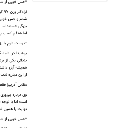
*حس خوبی از شکس
آزا
شدم و حس خوبی د
بزرگی هستند اما 
اما هدفم کسب پی
*دوست دارم با یز
یزدانی یکی از ب
همیشه آرزو داشت
از این مبارزه لذت ب
مقابل آذرپیرا فق
وی درباره پیروزی
نهایت با همین شی
*حس خوبی از شکس