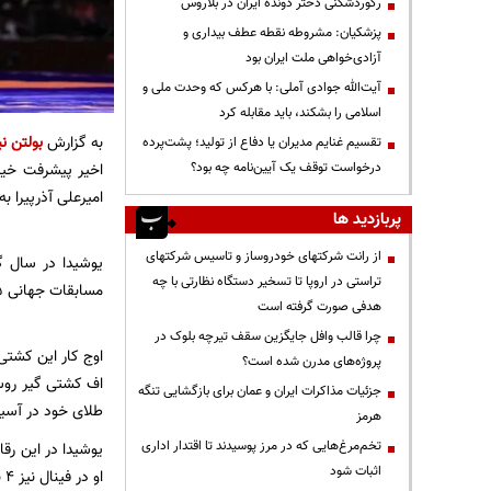
رکوردشکنی دختر دونده ایران در بلاروس
پزشکیان: مشروطه نقطه عطف بیداری و
آزادی‌خواهی ملت ایران بود
آیت‌الله جوادی آملی: با هرکس که وحدت ملی و
اسلامی را بشکند، باید مقابله کرد
به گزارش
بولتن نی
تقسیم غنایم مدیران یا دفاع از تولید؛ پشت‌پرده
درخواست توقف یک آیین‌نامه چه بود؟
اخیر پیشرفت خیر
امیرعلی آذرپیرا به مدعی اصلی وزن ۹۷ 
پربازدید ها
از رانت‌ شرکتهای خودروساز و تاسیس شرکتهای
یوشیدا در سال گ
تراستی در اروپا تا تسخیر دستگاه نظارتی با چه
مسابقات جهانی ۲۰۲۵ به مدال برنز رسید اما در رقابت های قهرمانی زیر ۲۳ سال جهان با شکست تمامی رقبای خود صاحب مدال طلا شد.
هدفی صورت گرفته است
چرا قالب وافل جایگزین سقف تیرچه بلوک در
اوج کار این کشتی
پروژه‌های مدرن شده است؟
اف کشتی گیر روسی
جزئیات مذاکرات ایران و عمان برای بازگشایی تنگه
طلای خود در آسیا 
هرمز
تخم‌مرغ‌هایی که در مرز پوسیدند تا اقتدار اداری
اثبات شود
او در فینال نیز ۴ بر صفر از سد امیرعلی آذرپیرا مدعی وزن ۹۷ کیلوگرم ایران گذشت و صاحب مدال طلای آسیا شد.