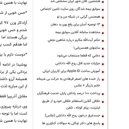
هشتمین کلان شهر ایران مشخص شد
نهایت با همین شی
سوابق بیمه شدگان روی سایت تامین اجتماعی
*حس خوبی از شکس
همجنس گرایی در شبکه من و تو
آزا
13 توصیه آسان برای رفع بوی بد دهان
شدم و حس خوبی د
مشاهده سامانه آنلاين سوابق بیمه
بزرگی هستند اما 
حكم آيت‌الله مكارم درباره شاهين نجفي
اما هدفم کسب پی
سایتهای همسریابی!
*دوست دارم با یز
دعايي كه قطعا مستجاب مي‌شود
جزئیات جدید قتل روح الله داداشی
آموزش ساخت Apple ID برای کاربران ایرانی
یزدانی یکی از ب
همیشه آرزو داشت
راز خنده های اصغر فرهادی به حرکت بی شرمانه
خانم بازیگر + عکس
از این مبارزه لذت ب
پرداخت ۱۰۰ درصد پاداش پایان خدمت فرهنگیان
مقابل آذرپیرا فق
خلافی آنلاین/استعلام خلافی خودرو از طریق
وی درباره پیروزی
اینترنت، پیام کوتاه ، تلفن
جسدغرق درخون روح الله داداشی (عکس)
نهایت با همین شی
پاسخ های دکتر توکلی به سوالات کنکوری ها