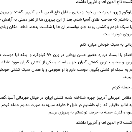
ت تاج الدین اف و آذرپیرا داشتم
دکار وزن ۹۷ کیلوگرم ژاپن، درباره حس خود از برتری مقابل تاج الدین اف و آذرپیرا گفت: 
اشتم که صاحب طلای آسیا شدم. بعد از این پیروزی ها از نظر ذهنی به آرامش خ
با سبک خودم و کشتی رو به جلو توانستم آن ها را شکست بدهم. قطعا امکان زیادی 
روزی دوباره است.
دانی به سبک خودش مبارزه کنم
یوشیدا در ادامه گفتگو با ایسنا، درباره حضور حسن یزدانی
رترین و محبوب ترین کشتی گیران جهان است و یکی از کشتی گیران مورد علاقه م
م به سبک او کشتی بگیرم. دوست دارم با او هجومی و با همان سبک کشتی خودش
برند.
ط حمله کردم
 مقابل امیرعلی آذرپیرا چهره شناخته شده کشتی ایران در فینال قهرمانی آسیا،‌گف
است اما با توجه به آنالیز دقیقی که از او داشتیم در طول ۶ دقیقه مبارزه 
وه و قدرت حمله به حریف توانستم به پیروزی برسم.
ت تاج الدین اف و آذرپیرا داشتم