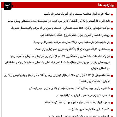
پربازدید ها
تنگه هرمز قابل معامله نیست برای آمریکا معبر باز نکنید
باید افراد کارآمدتر را به کار گرفت/ کاری می کنیم در معیشت مردم مشکلی پیش نیاید
موکب شهدای رزکان؛ ۱۵۲ شب همدلی، خدمت و میزبانی از مردم ولایت‌مدار شهریار
رویترز: هشدار صریح ایران خطر شروع جنگ را متوقف کرد
پل شهرستان پل‌سفید پس از ۲۵ سال به مرحله بهره‌برداری رسید
پیامدهای کنوانسیون خزر از واگذاری بحرین هم زیان‌بارتر است
وزارت اطلاعات: شناسایی و دستگیری ۲۱ نفر از مزدوران مرتبط با سازمان جاسوسی و
تروریستی رژیم صهیونیستی و بازداشت ۴ نفر از اعضای باندهای مسلح شرارت و اغتشاش
در استان کرمان
معامله بیش از ۴۱۳ هزار تن کالا در بازار فیزیکی بورس کالا / حراج باز و پتروشیمی پیشران
ارزش معاملات روز شدند
شکنجه رئیس بیمارستان کمال عدوان غزه در زندان رژیم صهیونیستی
ترامپ: ترجیح می‌دهم با ایران به توافق برسم
ونس: ایرانی‌ها طرف بسیار دشواری برای مذاکره هستند
کالابرگ این خانوارها امروز شارژ شد
از دشمن ذره ای امید خیرخواهی نباید داشته باشیم