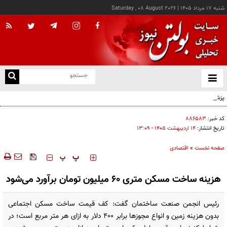
شنبه ۱۷ مرداد ۱۴۰۵
|
Saturday , 08 August 2026
از
و
ته
پزشکیان: خدمت بی‌منت و مشارکت مردمی، پایه حل مشکلات کشور است
ن
نو
کد خبر:
۸۸۶۵۸۳
تاریخ انتشار:
۱۴ ارديبهشت ۱۴۰۵ - ۱۳:۰۹
صفحه نخست
»
اقتصادی
‍‍‍ پ
پ
هزینه ساخت مسکن متری ۶۰ میلیون تومان برآورد می‌شود
رئیس انجمن صنعت ساختمان گفت: کف قیمت ساخت مسکن اجتماعی
بدون هزینه زمین و انواع مجوزها برابر ۴۰۰ دلار به ازای هر متر مربع است؛ در