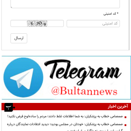
* کد امنیتی
آخرین اخبار
صمصامی خطاب به پزشکیان: به شما اطلاعات غلط دادند؛ مردم را ساده‌لوح فرض نکنید!
صمصامی خطاب به پزشکیان: خودتان در مجلس بودید؛ دیدید انتقادات نمایندگان درباره
گران‌سازی ارز بود، نه واگذاری ایران‌خودرو