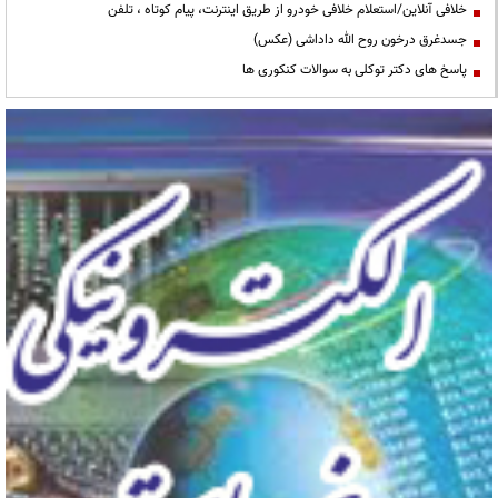
خلافی آنلاین/استعلام خلافی خودرو از طریق اینترنت، پیام کوتاه ، تلفن
جسدغرق درخون روح الله داداشی (عکس)
پاسخ های دکتر توکلی به سوالات کنکوری ها