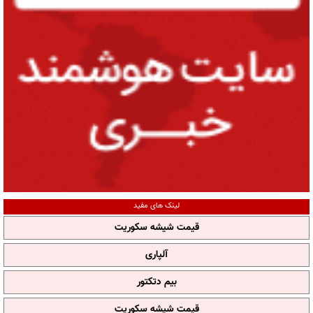
لینک های مفید
قیمت شیشه سکوریت
آلپاری
بیم دتکتور
قیمت شیشه سکوریت