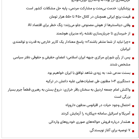
پزشکیان: خدمت بی‌منت و مشارکت مردمی، پایه حل مشکلات کشور است
قیمت‌ برنج ایرانی همچنان در کانال ۴۵۰ تا ۵۵۰ هزار تومان
وقتی دیتاسنترها از هوش مصنوعی جلو می‌زنند؛ زنگ خطر برای اقتصاد AI
از خبرسازی تا جریان‌سازی نقشه راه مدیران هوشمند
«چرا نباید از شما متنفر باشند؟»؛ پاسخ معنادار یک کاربر خارجی به قدرت و توانمندی
ایرانیان
پس از رأی شورای مرکزی جبهه ایران اسلامی؛ اعضای حقیقی و حقوقی دفتر سیاسی
مشخص شدند
بسنت مدعی شد: به زودی شاهد توافق با ایران خواهیم بود
دستگیری ۱۰۴ مظنون طی عملیات‌هایی علیه داعش در ترکیه
واکنش امام جمعه اردبیل به سخنان باقر خرازی: دروغ بستن به رهبری قطعاً جرم بسیار
بزرگی است
احتمال وجود حیات در اقیانوس مدفون «اروپا»
آمریکا و اسرائیل سامانه «پیکان» را آزمایش کردند
هشدار درباره فروش حواله‌های صوری خودروهای وارداتی
۷ توصیه برای آغاز نویسندگی