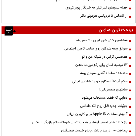
حمله نیروهای اسرائیلی به خبرنگار پرس‌تی‌وی
از التماس تا فروپاشی هژمونی دلار
پربحث ترین عناوین
هشتمین کلان شهر ایران مشخص شد
سوابق بیمه شدگان روی سایت تامین اجتماعی
همجنس گرایی در شبکه من و تو
13 توصیه آسان برای رفع بوی بد دهان
مشاهده سامانه آنلاين سوابق بیمه
حكم آيت‌الله مكارم درباره شاهين نجفي
سایتهای همسریابی!
دعايي كه قطعا مستجاب مي‌شود
جزئیات جدید قتل روح الله داداشی
آموزش ساخت Apple ID برای کاربران ایرانی
راز خنده های اصغر فرهادی به حرکت بی شرمانه خانم بازیگر + عکس
پرداخت ۱۰۰ درصد پاداش پایان خدمت فرهنگیان