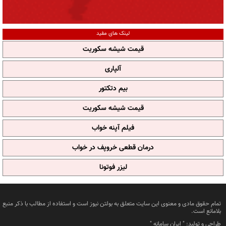
لینک های مفید
قیمت شیشه سکوریت
آلپاری
بیم دتکتور
قیمت شیشه سکوریت
فیلم آپنه خواب
درمان قطعی خروپف در خواب
لیزر فوتونا
تمام حقوق مادی و معنوی این سایت متعلق به بولتن نیوز است و استفاده از مطالب با ذکر منبع
بلامانع است.
طراحی و تولید: "
ایران سامانه
"