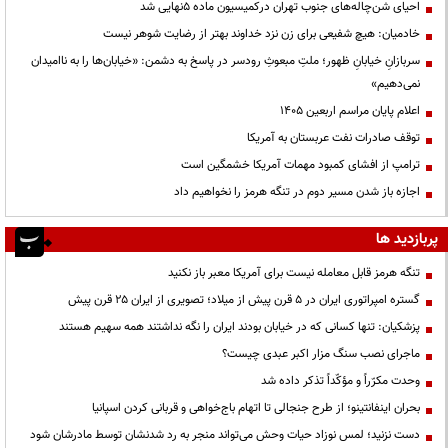
احیای شن‌چاله‌های جنوب تهران درکمیسیون ماده ۵نهایی شد
خادمیان: هیچ شفیعی برای زن نزد خداوند بهتر از رضایت شوهر نیست
سربازانِ خیابانِ ظهور؛ ملتِ مبعوثِ رودسر در پاسخ به دشمن: «خیابان‌ها را به ناامیدان
نمی‌دهیم»
اعلام پایان مراسم اربعین ۱۴۰۵
توقف صادرات نفت عربستان به آمریکا
ترامپ از افشای کمبود مهمات آمریکا خشمگین است
اجازه باز شدن مسیر دوم در تنگه هرمز را نخواهیم داد
پربازدید ها
تنگه هرمز قابل معامله نیست برای آمریکا معبر باز نکنید
گستره امپراتوری ایران در ۵ قرن پیش از میلاد؛ تصویری از ایران ۲۵ قرن پیش
پزشکیان: تنها کسانی که در خیابان بودند ایران را نگه نداشتند همه سهیم هستند
ماجرای نصب سنگ مزار اکبر عبدی چیست؟
وحدت مکرّراً و مؤکّداً تذکر داده شد
بحران اینفانتینو؛ از طرح جنجالی تا اتهام باج‌خواهی و قربانی کردن اسپانیا
دست نزنید؛ لمس نوزاد حیات وحش می‌تواند منجر به رد شدنشان توسط مادرشان شود