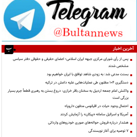
آخرین اخبار
پس از رأی شورای مرکزی جبهه ایران اسلامی؛ اعضای حقیقی و حقوقی دفتر سیاسی
مشخص شدند
بسنت مدعی شد: به زودی شاهد توافق با ایران خواهیم بود
دستگیری ۱۰۴ مظنون طی عملیات‌هایی علیه داعش در ترکیه
واکنش امام جمعه اردبیل به سخنان باقر خرازی: دروغ بستن به رهبری قطعاً جرم بسیار
بزرگی است
احتمال وجود حیات در اقیانوس مدفون «اروپا»
آمریکا و اسرائیل سامانه «پیکان» را آزمایش کردند
هشدار درباره فروش حواله‌های صوری خودروهای وارداتی
۷ توصیه برای آغاز نویسندگی