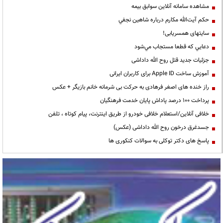
مشاهده سامانه آنلاين سوابق بیمه
حكم آيت‌الله مكارم درباره شاهين نجفي
سایتهای همسریابی!
دعايي كه قطعا مستجاب مي‌شود
جزئیات جدید قتل روح الله داداشی
آموزش ساخت Apple ID برای کاربران ایرانی
راز خنده های اصغر فرهادی به حرکت بی شرمانه خانم بازیگر + عکس
پرداخت ۱۰۰ درصد پاداش پایان خدمت فرهنگیان
خلافی آنلاین/استعلام خلافی خودرو از طریق اینترنت، پیام کوتاه ، تلفن
جسدغرق درخون روح الله داداشی (عکس)
پاسخ های دکتر توکلی به سوالات کنکوری ها