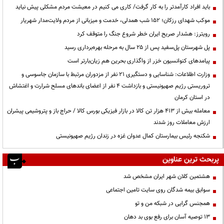
باید افراد کارآمدتر را به کار گرفت/ کاری می کنیم در معیشت مردم مشکلی پیش نیاید
موکب شهدای رزکان؛ ۱۵۲ شب همدلی، خدمت و میزبانی از مردم ولایت‌مدار شهریار
رویترز: هشدار صریح ایران خطر شروع جنگ را متوقف کرد
پل شهرستان پل‌سفید پس از ۲۵ سال به مرحله بهره‌برداری رسید
پیامدهای کنوانسیون خزر از واگذاری بحرین هم زیان‌بارتر است
وزارت اطلاعات: شناسایی و دستگیری ۲۱ نفر از مزدوران مرتبط با سازمان جاسوسی و
تروریستی رژیم صهیونیستی و بازداشت ۴ نفر از اعضای باندهای مسلح شرارت و اغتشاش
در استان کرمان
معامله بیش از ۴۱۳ هزار تن کالا در بازار فیزیکی بورس کالا / حراج باز و پتروشیمی پیشران
ارزش معاملات روز شدند
شکنجه رئیس بیمارستان کمال عدوان غزه در زندان رژیم صهیونیستی
پربحث ترین عناوین
هشتمین کلان شهر ایران مشخص شد
سوابق بیمه شدگان روی سایت تامین اجتماعی
همجنس گرایی در شبکه من و تو
13 توصیه آسان برای رفع بوی بد دهان