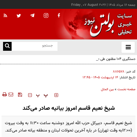
جمعه ۱۶ مرداد ۱۴۰۵
|
Friday , 07 August 2026
از
و
ته
دستگیری ۱۰۴ مظنون طی عملیات‌هایی علیه داعش در ترکیه
ن
نو
کد خبر:
۸۸۶۵۷۸
تاریخ انتشار:
۱۴ ارديبهشت ۱۴۰۵ - ۱۲:۴۵
صفحه نخست
»
بین الملل
‍‍‍ پ
پ
شیخ نعیم قاسم امروز بیانیه صادر می‌کند
شیخ نعیم قاسم، دبیرکل حزب الله امروز دوشنبه ساعت 11:30 به وقت بیروت
(12:00به وقت تهران) در باره آخرین تحولات لبنان و منطقه بیانه صادر می‌کند.