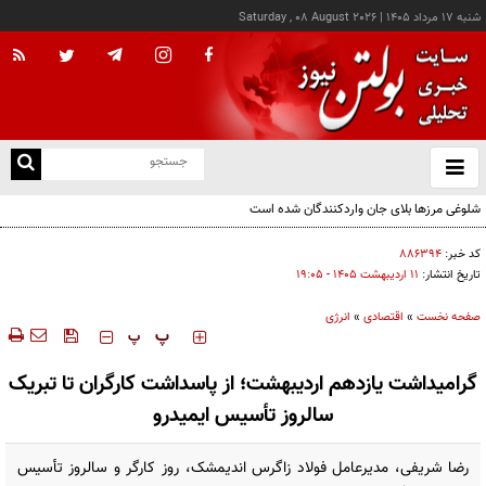
شنبه ۱۷ مرداد ۱۴۰۵
|
Saturday , 08 August 2026
از
و
ته
شلوغی مرزها بلای جان واردکنندگان شده است
ن
نو
کد خبر:
۸۸۶۳۹۴
تاریخ انتشار:
۱۱ ارديبهشت ۱۴۰۵ - ۱۹:۰۵
صفحه نخست
»
اقتصادی
»
انرژی
‍‍‍ پ
پ
گرامیداشت یازدهم اردیبهشت؛ از پاسداشت کارگران تا تبریک
سالروز تأسیس ایمیدرو
رضا شریفی، مدیرعامل فولاد زاگرس اندیمشک، روز کارگر و سالروز تأسیس