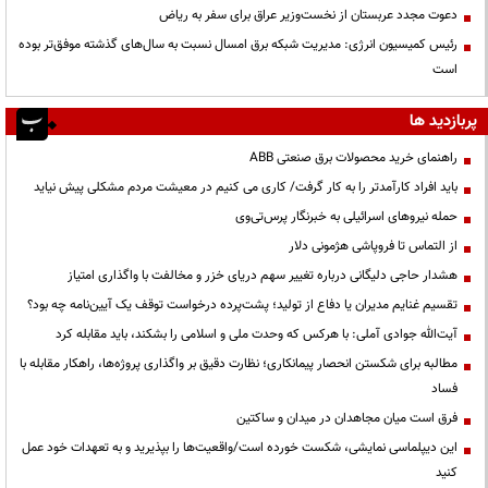
دعوت مجدد عربستان از نخست‌وزیر عراق برای سفر به ریاض
رئیس کمیسیون انرژی: مدیریت شبکه برق امسال نسبت به سال‌های گذشته موفق‌تر بوده
است
پربازدید ها
راهنمای خرید محصولات برق صنعتی ABB
باید افراد کارآمدتر را به کار گرفت/ کاری می کنیم در معیشت مردم مشکلی پیش نیاید
حمله نیروهای اسرائیلی به خبرنگار پرس‌تی‌وی
از التماس تا فروپاشی هژمونی دلار
هشدار حاجی دلیگانی درباره تغییر سهم دریای خزر و مخالفت با واگذاری امتیاز
تقسیم غنایم مدیران یا دفاع از تولید؛ پشت‌پرده درخواست توقف یک آیین‌نامه چه بود؟
آیت‌الله جوادی آملی: با هرکس که وحدت ملی و اسلامی را بشکند، باید مقابله کرد
مطالبه برای شکستن انحصار پیمانکاری؛ نظارت دقیق بر واگذاری پروژه‌ها، راهکار مقابله با
فساد
فرق است میان مجاهدان در میدان و ساکتین
این دیپلماسی نمایشی، شکست خورده است/واقعیت‌ها را بپذیرید و به تعهدات خود عمل
کنید