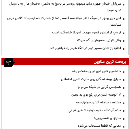
سربازانِ خیابانِ ظهور؛ ملتِ مبعوثِ رودسر در پاسخ به دشمن: «خیابان‌ها را به ناامیدان
نمی‌دهیم»
امیر دبیری‌مهر در سوگ دکتر ابوالقاسم قاسم‌زاده؛ از خاطرات صداوسیما تا کلاس درس
سیاست
ترامپ از افشای کمبود مهمات آمریکا خشمگین است
وقتی انرژی، مسیرش را گم می‌کند
اجازه باز شدن مسیر دوم در تنگه هرمز را نخواهیم داد
پربحث ترین عناوین
هشتمین کلان شهر ایران مشخص شد
سوابق بیمه شدگان روی سایت تامین اجتماعی
همجنس گرایی در شبکه من و تو
13 توصیه آسان برای رفع بوی بد دهان
مشاهده سامانه آنلاين سوابق بیمه
حكم آيت‌الله مكارم درباره شاهين نجفي
سایتهای همسریابی!
دعايي كه قطعا مستجاب مي‌شود