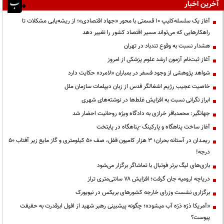
آخرین اخبار
آغاز یک سلسله‌کلیپ ۱۰ قسمتی با محور «جهاد اقتصادی»؛ از ریشه‌یابی مشکلات تا
راهکارهایی که می‌تواند مسیر اقتصاد کشور را تغییر دهد
هشدار نسبت به وقوع تندباد در تهران
آغاز ثبت‌نام آزمون ارشد علوم پزشکی از امروز
شواهد پژوهشی از وجود فسفر در بمباران «لامرد» حکایت دارد
خاصیت عجیب رژیم اشغالگر قدس از زبان دیپلمات سازمان ملل
ابراز نگرانی نسبت به افزایش غلط‌ها در نوشته‌های شهری
جهانگیر: محمدباقر خرازی به دادگاه ویژه روحانیت احضار شد
آغاز ساخت پناهگاه و پارکینگ -پناهگاه در پایتخت
ریمـدان در آستانه بحران؛ ۳ هزار کامیون قفل، صف ۵۰ کیلومتری و گاز مایع زیر آفتاب ۵۰
درجه!
بازی‌های لیگ برتر فوتبال با تماشاگر برگزار می‌شود
دریاچه ارومیه جان گرفت؛ افزایش ۷۸ سانتی‌متری تراز
برگزاری نشست وزرای خارجه کشورهای بریکس در نیویورک
«آمریکا ذرّه ذرّه آب میشود»؛ چگونه پیشبینی رهبر شهید از افول ابرقدرت به حقیقت
پیوست؟