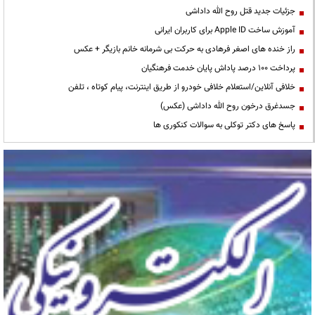
جزئیات جدید قتل روح الله داداشی
آموزش ساخت Apple ID برای کاربران ایرانی
راز خنده های اصغر فرهادی به حرکت بی شرمانه خانم بازیگر + عکس
پرداخت ۱۰۰ درصد پاداش پایان خدمت فرهنگیان
خلافی آنلاین/استعلام خلافی خودرو از طریق اینترنت، پیام کوتاه ، تلفن
جسدغرق درخون روح الله داداشی (عکس)
پاسخ های دکتر توکلی به سوالات کنکوری ها