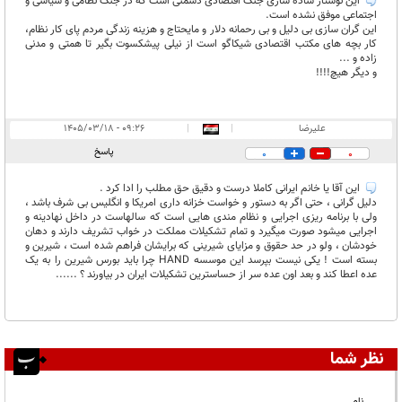
این نوشتار ساده سازی جنگ اقتصادی دشمنی است که در جنگ نظامی و سیاسی و
اجتماعی موفق نشده است.
این گران سازی بی دلیل و بی رحمانه دلار و مایحتاج و هزینه زندگی مردم پای کار نظام،
کار بچه های مکتب اقتصادی شیکاگو است از نیلی پیشکسوت بگیر تا همتی و مدنی
زاده و ...
و دیگر هیچ!!!!
علیرضا
|
|
۰۹:۲۶ - ۱۴۰۵/۰۳/۱۸
پاسخ
0
0
این آقا یا خانم ایرانی کاملا درست و دقیق حق مطلب را ادا کرد .
دلیل گرانی ، حتی اگر به دستور و خواست خزانه داری امریکا و انگلیس بی شرف باشد ،
ولی با برنامه ریزی اجرایی و نظام مندی هایی است که سالهاست در داخل نهادینه و
اجرایی میشود صورت میگیرد و تمام تشکیلات مملکت در خواب تشریف دارند و دهان
خودشان ، ولو در حد حقوق و مزایای شیرینی که برایشان فراهم شده است ، شیرین و
بسته است ! یکی نیست بپرسد این موسسه HAND چرا باید بورس شیرین را به یک
عده اعطا کند و بعد اون عده سر از حساسترین تشکیلات ایران در بیاورند ؟ ......
نظر شما
نام