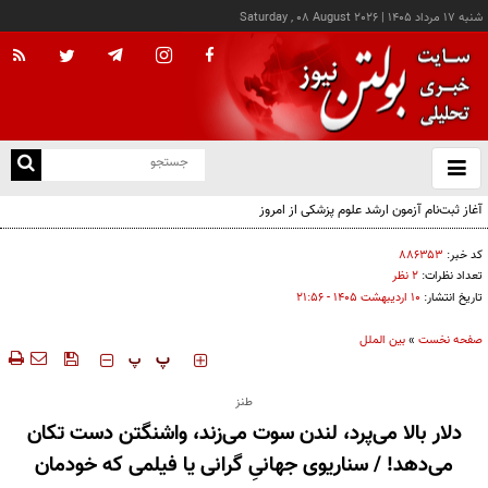
شنبه ۱۷ مرداد ۱۴۰۵
|
Saturday , 08 August 2026
از
و
ته
آغاز ثبت‌نام آزمون ارشد علوم پزشکی از امروز
ن
نو
کد خبر:
۸۸۶۳۵۳
تعداد نظرات:
۲ نظر
تاریخ انتشار:
۱۰ ارديبهشت ۱۴۰۵ - ۲۱:۵۶
صفحه نخست
»
بین الملل
‍‍‍ پ
پ
طنز
دلار بالا می‌پرد، لندن سوت می‌زند، واشنگتن دست تکان
می‌دهد! / سناریوی جهانیِ گرانی یا فیلمی که خودمان