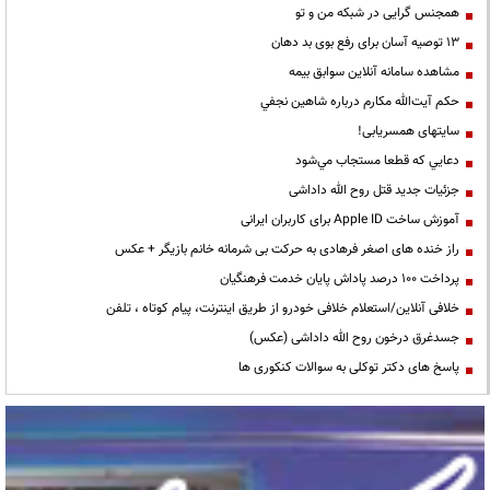
همجنس گرایی در شبکه من و تو
13 توصیه آسان برای رفع بوی بد دهان
مشاهده سامانه آنلاين سوابق بیمه
حكم آيت‌الله مكارم درباره شاهين نجفي
سایتهای همسریابی!
دعايي كه قطعا مستجاب مي‌شود
جزئیات جدید قتل روح الله داداشی
آموزش ساخت Apple ID برای کاربران ایرانی
راز خنده های اصغر فرهادی به حرکت بی شرمانه خانم بازیگر + عکس
پرداخت ۱۰۰ درصد پاداش پایان خدمت فرهنگیان
خلافی آنلاین/استعلام خلافی خودرو از طریق اینترنت، پیام کوتاه ، تلفن
جسدغرق درخون روح الله داداشی (عکس)
پاسخ های دکتر توکلی به سوالات کنکوری ها