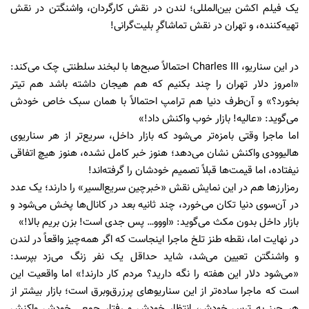
یک فیلم اکشن بین‌المللی؛ لندن در نقش کارگردان، واشنگتن در نقش
تهیه‌کننده، و تهران در نقش تماشاگرِ بلیت‌گرانی!
در این سناریو، Charles III احتمالاً صبح‌ها با لبخند سلطنتی چک می‌کند:
«امروز دلار تهران را چند بکنیم که هم هیجان داشته باشد هم تیتر
بخورد؟» و آن‌طرف دنیا هم ترامپ احتمالاً با همان سبک خاص خودش
می‌گوید: «عالیه! بازار خوب واکنش داد!»
اما ماجرا وقتی بامزه‌تر می‌شود که بازار داخل، سریع‌تر از هر سناریوی
هالیوودی واکنش نشان می‌دهد؛ هنوز خبر کامل نشده، هنوز هیچ اتفاقی
نیفتاده، اما قیمت‌ها قبلاً تصمیم خودشان را گرفته‌اند!
رمزارزها هم در این نمایش نقش «خبرچین سریع‌السیر» را دارند؛ یک عدد
در آن‌سوی دنیا تکان می‌خورد، چند ثانیه بعد در کانال‌ها پخش می‌شود و
بازار داخل بدون مکث می‌گوید: «اووو… پس جدی است! بزن بریم بالا!»
در نهایت اما، نقطه طنز تلخ ماجرا اینجاست که اگر همه‌چیز واقعاً در لندن
و واشنگتن تعیین می‌شد، شاید حداقل یک نفر زنگ می‌زد بپرسد:
«می‌شود دلار این هفته را نگه دارید؟ مردم کار دارند!» اما واقعیت این
است که ماجرا ساده‌تر از این سناریوهای پرزرق‌وبرق است؛ بازار بیشتر از
هر چیز به ترس خودش، انتظار خودش و رفتار جمعی خودش واکنش