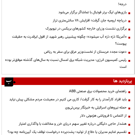
درجه!
بازی‌های لیگ برتر فوتبال با تماشاگر برگزار می‌شود
دریاچه ارومیه جان گرفت؛ افزایش ۷۸ سانتی‌متری تراز
برگزاری نشست وزرای خارجه کشورهای بریکس در نیویورک
«آمریکا ذرّه ذرّه آب میشود»؛ چگونه پیشبینی رهبر شهید از افول ابرقدرت به حقیقت
پیوست؟
دعوت مجدد عربستان از نخست‌وزیر عراق برای سفر به ریاض
رئیس کمیسیون انرژی: مدیریت شبکه برق امسال نسبت به سال‌های گذشته موفق‌تر بوده
است
پربازدید ها
راهنمای خرید محصولات برق صنعتی ABB
باید افراد کارآمدتر را به کار گرفت/ کاری می کنیم در معیشت مردم مشکلی پیش نیاید
حمله نیروهای اسرائیلی به خبرنگار پرس‌تی‌وی
از التماس تا فروپاشی هژمونی دلار
هشدار حاجی دلیگانی درباره تغییر سهم دریای خزر و مخالفت با واگذاری امتیاز
تقسیم غنایم مدیران یا دفاع از تولید؛ پشت‌پرده درخواست توقف یک آیین‌نامه چه بود؟