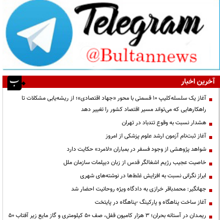
آخرین اخبار
آغاز یک سلسله‌کلیپ ۱۰ قسمتی با محور «جهاد اقتصادی»؛ از ریشه‌یابی مشکلات تا
راهکارهایی که می‌تواند مسیر اقتصاد کشور را تغییر دهد
هشدار نسبت به وقوع تندباد در تهران
آغاز ثبت‌نام آزمون ارشد علوم پزشکی از امروز
شواهد پژوهشی از وجود فسفر در بمباران «لامرد» حکایت دارد
خاصیت عجیب رژیم اشغالگر قدس از زبان دیپلمات سازمان ملل
ابراز نگرانی نسبت به افزایش غلط‌ها در نوشته‌های شهری
جهانگیر: محمدباقر خرازی به دادگاه ویژه روحانیت احضار شد
آغاز ساخت پناهگاه و پارکینگ -پناهگاه در پایتخت
ریمـدان در آستانه بحران؛ ۳ هزار کامیون قفل، صف ۵۰ کیلومتری و گاز مایع زیر آفتاب ۵۰