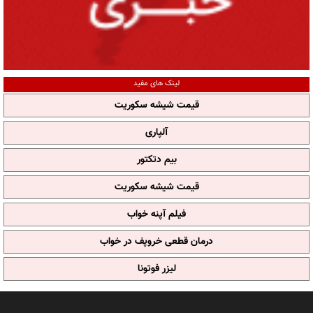
لینک های مفید
قیمت شیشه سکوریت
آلپاری
بیم دتکتور
قیمت شیشه سکوریت
فیلم آپنه خواب
درمان قطعی خروپف در خواب
لیزر فوتونا