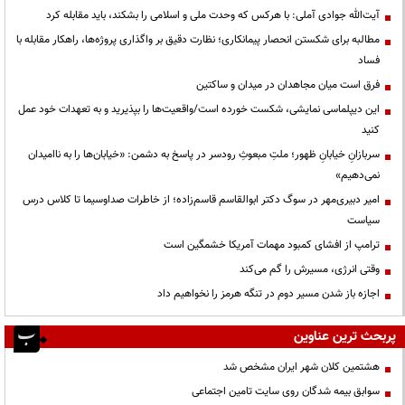
آیت‌الله جوادی آملی: با هرکس که وحدت ملی و اسلامی را بشکند، باید مقابله کرد
مطالبه برای شکستن انحصار پیمانکاری؛ نظارت دقیق بر واگذاری پروژه‌ها، راهکار مقابله با
فساد
فرق است میان مجاهدان در میدان و ساکتین
این دیپلماسی نمایشی، شکست خورده است/واقعیت‌ها را بپذیرید و به تعهدات خود عمل
کنید
سربازانِ خیابانِ ظهور؛ ملتِ مبعوثِ رودسر در پاسخ به دشمن: «خیابان‌ها را به ناامیدان
نمی‌دهیم»
امیر دبیری‌مهر در سوگ دکتر ابوالقاسم قاسم‌زاده؛ از خاطرات صداوسیما تا کلاس درس
سیاست
ترامپ از افشای کمبود مهمات آمریکا خشمگین است
وقتی انرژی، مسیرش را گم می‌کند
اجازه باز شدن مسیر دوم در تنگه هرمز را نخواهیم داد
پربحث ترین عناوین
هشتمین کلان شهر ایران مشخص شد
سوابق بیمه شدگان روی سایت تامین اجتماعی