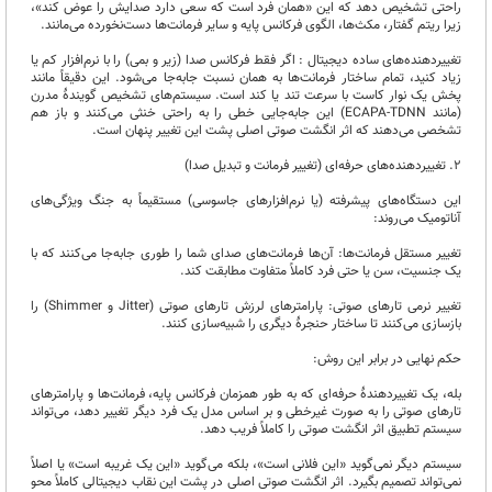
راحتی تشخیص دهد که این «همان فرد است که سعی دارد صدایش را عوض کند»،
زیرا ریتم گفتار، مکث‌ها، الگوی فرکانس پایه و سایر فرمانت‌ها دست‌نخورده می‌مانند.
تغییردهنده‌های ساده دیجیتال : اگر فقط فرکانس صدا (زیر و بمی) را با نرم‌افزار کم یا
زیاد کنید، تمام ساختار فرمانت‌ها به همان نسبت جابه‌جا می‌شود. این دقیقاً مانند
پخش یک نوار کاست با سرعت تند یا کند است. سیستم‌های تشخیص گویندۀ مدرن
(مانند ECAPA-TDNN) این جابه‌جایی خطی را به راحتی خنثی می‌کنند و باز هم
تشخصی می‌دهند که اثر انگشت صوتی اصلی پشت این تغییر پنهان است.
۲. تغییردهنده‌های حرفه‌ای (تغییر فرمانت و تبدیل صدا)
این دستگاه‌های پیشرفته (یا نرم‌افزارهای جاسوسی) مستقیماً به جنگ ویژگی‌های
آناتومیک می‌روند:
تغییر مستقل فرمانت‌ها: آن‌ها فرمانت‌های صدای شما را طوری جابه‌جا می‌کنند که با
یک جنسیت، سن یا حتی فرد کاملاً متفاوت مطابقت کند.
تغییر نرمی تارهای صوتی: پارامترهای لرزش تارهای صوتی (Jitter و Shimmer) را
بازسازی می‌کنند تا ساختار حنجرۀ دیگری را شبیه‌سازی کنند.
حکم نهایی در برابر این روش:
بله، یک تغییردهندۀ حرفه‌ای که به طور همزمان فرکانس پایه، فرمانت‌ها و پارامترهای
تارهای صوتی را به صورت غیرخطی و بر اساس مدل یک فرد دیگر تغییر دهد، می‌تواند
سیستم تطبیق اثر انگشت صوتی را کاملاً فریب دهد.
سیستم دیگر نمی‌گوید «این فلانی است»، بلکه می‌گوید «این یک غریبه است» یا اصلاً
نمی‌تواند تصمیم بگیرد. اثر انگشت صوتی اصلی در پشت این نقاب دیجیتالی کاملاً محو