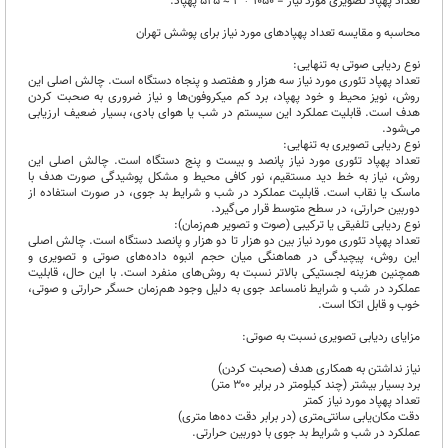
تعداد پهپاد تصویری مورد نیاز = ۱۰۵۰ ÷ ۲ ≈ ۵۲۵ پهپاد.
محاسبه و مقایسه تعداد پهپادهای مورد نیاز برای پوشش تهران
نوع ردیابی صوتی به تنهایی:
تعداد پهپاد تئوری مورد نیاز سه هزار و هفتصد و پنجاه دستگاه است. چالش اصلی این
روش، نویز محیط و خود پهپاد، برد کم میکروفون‌ها و نیاز ضروری به صحبت کردن
هدف است. قابلیت عملکرد این سیستم در شب یا هوای بادی، بسیار ضعیف ارزیابی
می‌شود.
نوع ردیابی تصویری به تنهایی:
تعداد پهپاد تئوری مورد نیاز پانصد و بیست و پنج دستگاه است. چالش اصلی این
روش، نیاز به خط دید مستقیم، نور کافی محیط و مشکل پوشیدگی صورت هدف با
ماسک یا نقاب است. قابلیت عملکرد در شب و شرایط بد جوی، در صورت استفاده از
دوربین حرارتی، در سطح متوسط قرار می‌گیرد.
نوع ردیابی تلفیقی یا ترکیبی (صوت و تصویر هم‌زمان):
تعداد پهپاد تئوری مورد نیاز بین دو هزار تا دو هزار و پانصد دستگاه است. چالش اصلی
این روش، پیچیدگی در هماهنگی میان حجم انبوه داده‌های صوتی و تصویری و
همچنین هزینه لجستیکی بالاتر نسبت به روش‌های منفرد است. با این حال، قابلیت
عملکرد در شب و شرایط نامساعد جوی به دلیل وجود هم‌زمان حسگر حرارتی و صوتی،
خوب و قابل اتکا است.
مزایای ردیابی تصویری نسبت به صوتی:
نیاز نداشتن به همکاری هدف (صحبت کردن)
برد بسیار بیشتر (چند کیلومتر در برابر ۳۰۰ متر)
تعداد پهپاد مورد نیاز کمتر
دقت مکان‌یابی سانتی‌متری (در برابر دقت ده‌ها متری)
عملکرد در شب و شرایط بد جوی با دوربین حرارتی.