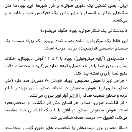
ایران، یعنی تشکیل یک «توری صوتی» بر فراز شهرها. این پهپادها مثل
سگ‌های شکاری، اتمسفر را برای یافتن یک «فرکانس صوتی خاص» بو
می‌کشند.
کالبدشکافی یک شکار صوتی: پهپاد چگونه می‌شنود؟
این فقط یک میکروفون ساده نصب شده برروی یک پهپاد نیست؛ یک
سیستم جاسوسی فوق‌پیچیده در سه مرحله است:
• مثلث‌بندی (آرایه میکروفونی): پهپاد با ۴ تا ۲۴ گوش دیجیتال، اختلاف
زمان رسیدن صدا را در حد «میلی‌ثانیه» اندازه می‌گیرد تا مختصات دقیق
منبع صدا را روی نقشه پیدا کند.
• جراحی نویز با هوش مصنوعی: پهپاد خودش ۷۰ دسی‌بل صدا دارد (مثل
صدای جاروبرقی). هوش مصنوعی در لحظه، صدای موتور پهپاد را فیلتر
کرده و صدای ضعیف هدف را از زیر آوار نویز بیرون می‌کشد.
• اثر انگشت صوتی: صدای هر انسان مثل اثر انگشت او منحصربه‌فرد
است. هوش مصنوعی صدای دریافتی را با بانک اطلاعاتی خود مقایسه
می‌کند: تطبیق ۱۰۰ درصد؛ هدف شناسایی شد.
دقیقا معمای ترور فرماندهان یا شخصیت های بدون گوشی اینجاست: