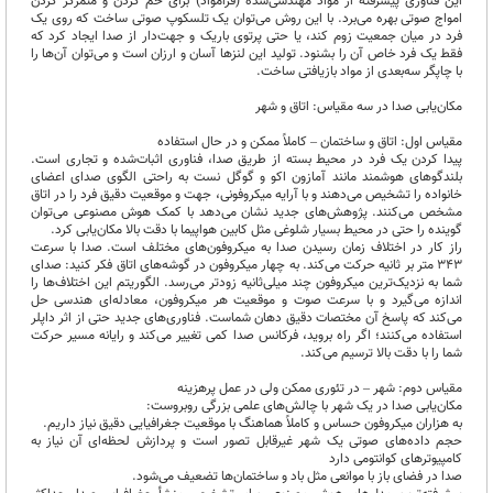
این فناوری پیشرفته از مواد مهندسی‌شده (فرامواد) برای خم کردن و متمرکز کردن
امواج صوتی بهره می‌برد. با این روش می‌توان یک تلسکوپ صوتی ساخت که روی یک
فرد در میان جمعیت زوم کند، یا حتی پرتوی باریک و جهت‌دار از صدا ایجاد کرد که
فقط یک فرد خاص آن را بشنود. تولید این لنزها آسان و ارزان است و می‌توان آن‌ها را
با چاپگر سه‌بعدی از مواد بازیافتی ساخت.
مکان‌یابی صدا در سه مقیاس: اتاق و شهر
مقیاس اول: اتاق و ساختمان – کاملاً ممکن و در حال استفاده
پیدا کردن یک فرد در محیط بسته از طریق صدا، فناوری اثبات‌شده و تجاری است.
بلندگوهای هوشمند مانند آمازون اکو و گوگل نست به راحتی الگوی صدای اعضای
خانواده را تشخیص می‌دهند و با آرایه میکروفونی، جهت و موقعیت دقیق فرد را در اتاق
مشخص می‌کنند. پژوهش‌های جدید نشان می‌دهد با کمک هوش مصنوعی می‌توان
گوینده را حتی در محیط بسیار شلوغی مثل کابین هواپیما با دقت بالا مکان‌یابی کرد.
راز کار در اختلاف زمان رسیدن صدا به میکروفون‌های مختلف است. صدا با سرعت
۳۴۳ متر بر ثانیه حرکت می‌کند. به چهار میکروفون در گوشه‌های اتاق فکر کنید: صدای
شما به نزدیک‌ترین میکروفون چند میلی‌ثانیه زودتر می‌رسد. الگوریتم این اختلاف‌ها را
اندازه می‌گیرد و با سرعت صوت و موقعیت هر میکروفون، معادله‌ای هندسی حل
می‌کند که پاسخ آن مختصات دقیق دهان شماست. فناوری‌های جدید حتی از اثر داپلر
استفاده می‌کنند؛ اگر راه بروید، فرکانس صدا کمی تغییر می‌کند و رایانه مسیر حرکت
شما را با دقت بالا ترسیم می‌کند.
مقیاس دوم: شهر – در تئوری ممکن ولی در عمل پرهزینه
مکان‌یابی صدا در یک شهر با چالش‌های علمی بزرگی روبروست:
به هزاران میکروفون حساس و کاملاً هماهنگ با موقعیت جغرافیایی دقیق نیاز داریم.
حجم داده‌های صوتی یک شهر غیرقابل تصور است و پردازش لحظه‌ای آن نیاز به
کامپیوترهای کوانتومی دارد
صدا در فضای باز با موانعی مثل باد و ساختمان‌ها تضعیف می‌شود.