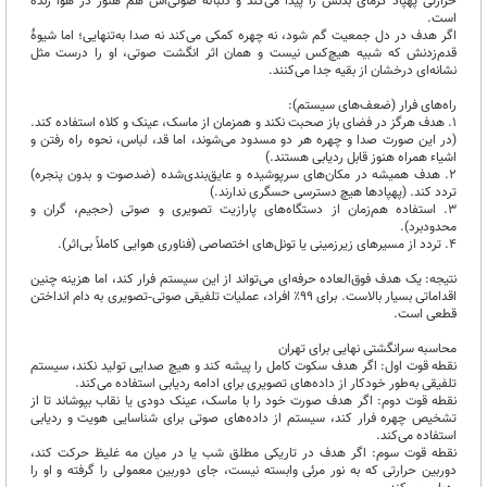
حرارتی پهپاد گرمای بدنش را پیدا می‌کند و دنبالهٔ صوتی‌اش هم هنوز در هوا زنده
است.
اگر هدف در دل جمعیت گم شود، نه چهره کمکی می‌کند نه صدا به‌تنهایی؛ اما شیوهٔ
قدم‌زدنش که شبیه هیچ‌کس نیست و همان اثر انگشت صوتی، او را درست مثل
نشانه‌ای درخشان از بقیه جدا می‌کنند.
راه‌های فرار (ضعف‌های سیستم):
۱. هدف هرگز در فضای باز صحبت نکند و همزمان از ماسک، عینک و کلاه استفاده کند.
(در این صورت صدا و چهره هر دو مسدود می‌شوند، اما قد، لباس، نحوه راه رفتن و
اشیاء همراه هنوز قابل ردیابی هستند.)
۲. هدف همیشه در مکان‌های سرپوشیده و عایق‌بندی‌شده (ضدصوت و بدون پنجره)
تردد کند. (پهپادها هیچ دسترسی حسگری ندارند.)
۳. استفاده هم‌زمان از دستگاه‌های پارازیت تصویری و صوتی (حجیم، گران و
محدودبرد).
۴. تردد از مسیرهای زیرزمینی یا تونل‌های اختصاصی (فناوری هوایی کاملاً بی‌اثر).
نتیجه: یک هدف فوق‌العاده حرفه‌ای می‌تواند از این سیستم فرار کند، اما هزینه چنین
اقداماتی بسیار بالاست. برای ۹۹٪ افراد، عملیات تلفیقی صوتی‑تصویری به دام انداختن
قطعی است.
محاسبه سرانگشتی نهایی برای تهران
نقطه قوت اول: اگر هدف سکوت کامل را پیشه کند و هیچ صدایی تولید نکند، سیستم
تلفیقی به‌طور خودکار از داده‌های تصویری برای ادامه ردیابی استفاده می‌کند.
نقطه قوت دوم: اگر هدف صورت خود را با ماسک، عینک دودی یا نقاب بپوشاند تا از
تشخیص چهره فرار کند، سیستم از داده‌های صوتی برای شناسایی هویت و ردیابی
استفاده می‌کند.
نقطه قوت سوم: اگر هدف در تاریکی مطلق شب یا در میان مه غلیظ حرکت کند،
دوربین حرارتی که به نور مرئی وابسته نیست، جای دوربین معمولی را گرفته و او را