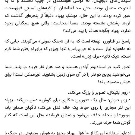
سیگنال‌های دیجیتال. نه گوشی هوشمندی در جیب داشتند و نه به
اینترنت متصل بودند. حتی محافظانشان از لایه‌های امنیتی فوق‌سخت
عبور کرده بودند. با این حال، موشکِ پهپاد دقیقاً از پنجره‌ای گذشت که
آن‌ها پشتش نشسته بودند. معما اینجاست: وقتی هیچ سیگنالی وجود
ندارد، پهپاد چگونه هدف را پیدا می‌کند؟
پاسخ در فناوری نهفته است که به آن «جنگ صوتی» می‌گویند. جایی که
نه ماهواره نیاز است و نه جی‌پی‌اس؛ تنها چیزی که برای لو رفتن شما لازم
است، «یک ثانیه حرف زدن» است.
تصور کنید در استادیوم آزادی هستید و صد هزار نفر فریاد می‌زنند. شما
می‌خواهید پچ‌پچ دو نفر را در آن سوی زمین بشنوید. غیرممکن است؟ برای
هوش مصنوعی نه!
• زوم اپتیکال: تصویر را بزرگ می‌کند.
• زوم صوتی: مثل یک «دوربین شکاری برای گوش» عمل می‌کند. پهپاد
این لنز مجازی را روی حیاط یک خانه قفل می‌کند؛ ناگهان صدای باد،
موتورها و محله حذف می‌شود و صدای فرمانده مثل این است که کنار
گوش شما حرف می‌زند.
ادعای استفاده امریکا از ۱۰ هزار پهپاد مجهز به هوش مصنوعی در جنگ با