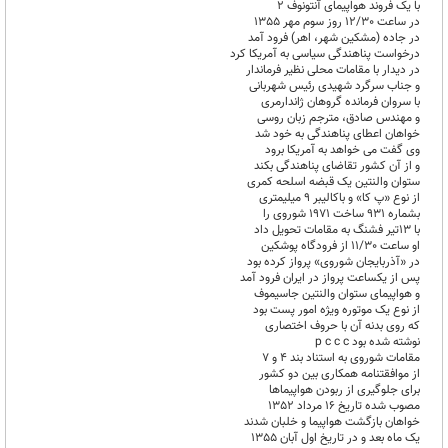
با یک فروند هواپیمای آنتونوف 2
در ساعت 12/30 روز سوم مهر 1355
در جاده (مشکین شهر، اهر) فرود آمد
درخواست پناهندگی سیاسی به آمریکا کرد
در دیدار با مقامات محلی نظیر فرماندار
و جناب سرگرد شهیدی رئیس شهربانی
با سروان فرمانده گروهان ژاندارمری
و مهندس صادق، مترجم زبان روسی
خواهان اعطای پناهندگی به خود شد
وی گفت می خواهد به آمریکا برود
و از آن کشور تقاضای پناهندگی بکند
ستوان والنتین یک قبضه اسلحه کمری
از نوع «پ کا» و باکالیبر 9 میلیمتری
بشماره 931 ساخت 1971 شوروی را
با 13تیر فشنگ به مقامات تحویل داد
او ساعت 11/30 از فرودگاه پوشکین
در «آذربایجان شوروی» پرواز کرده بود
پس از یکساعت پرواز در ایران فرود آمد
و هواپیمای ستوان والنتین جاسیموف
از نوع یک موتوره ویژه امور پست بود
که روی بدنه آن با حروف اختصاری
نوشته شده بود p c c c
مقامات شوروی به استناد بند 4 و 7
از موافقتنامه همکاری بین دو کشور
برای جلوگیری از ربودن هواپیماها
مصوب شده تاریخ 16 مرداد 1352
خواهان بازگشت هواپیما و خلبان شدند
یک ماه بعد و در تاریخ اول آبان 1355