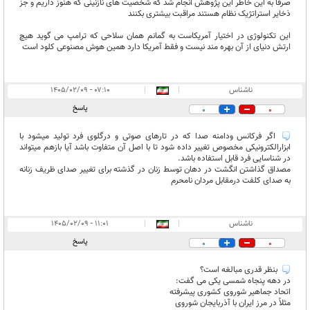
صرفا به این خاطر این پژوهش انجام شد که شخصیت های نازنینی که هنوز داریم و جز
ذخایر استراتژیک نظام هستند مراقبت بیشتری بکنند
این تکنولوژی در اختیار آمریکاست به گمانم همان سلاحی که ترامپ می گوید هیچ
ارتش دنیای از آن بهره مند نیست و فقط آمریکا دارد همین هوش مصنوعی کلود است
ناشناس
|
|
۰۷:۱۰ - ۱۴۰۵/۰۲/۰۹
پاسخ
0
0
اگر فرکانس ودامنه صدا که در تارهای صوتی و درگلوی فرد تولید میشود با
ابزارالکترونیکی مخصوص تغییر داده شود تا با اصل آن متفاوت باشد آیا بازهم میتواند
در شناسایی فرد قابل استفاده باشد.
مصداق گذاشتن انگشت در دهان توسط زنان در گذشته برای تغییر صدای ظریف زنانه
به صدای کلفت درمقابل مردان نامحرم
ناشناس
|
|
۱۱:۰۱ - ۱۴۰۵/۰۲/۰۹
پاسخ
0
0
بنظر قدری مبالغه است؟
در دهه پنجاه شمسی یکی می گفت:
اتحاد جماهیر شوروی کشوری پیشرفته
مثلاً در مرز ایران با آذربایجان شوروی