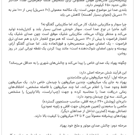
پیشرفته‌ترین مدل‌های هوش مصنوعی برای تشخیص منشأ جغرافیایی صدا، حداکثر
دقتی حدود ۶۵۰ کیلومتر دارند.
بلندی صدا نیز موضوع مهمی است: یک مکالمه معمولی (۶۰ دسی‌بل) پس از ۱۰۰ متر به
۲۰ دسی‌بل (نجوای بسیار آهسته) کاهش می یابد
چرا سونار و مکان‌یابی شلیک کار می‌کند اما مکان‌یابی گفتگو نه؟
کلید ماجرا در نوع صدا است. سونار خودش صدایی بسیار بلند و کنترل‌شده تولید
می‌کند و منتظر پژواک می‌ماند. مکان‌یابی شلیک موفق است چون صدای شلیک یک
انفجار فراصوت با بیش از ۱۴۰ دسی‌بل است که هم موج انفجار دارد و هم صدای ترق
فراصوت – یک امضای صوتی منحصربه‌فرد و فوق‌العاده بلند. اما صدای گفتگو آرام،
پیوسته و بدون امضای شوک‌دهنده است؛ مانند پیدا کردن یک نقطه نورانی لیزر در روز
روشن.
چگونه پهپاد یک صدای خاص را پیدا می‌کند و چالش‌های شهری را به حداقل می‌رساند؟
این فرآیند شش مرحله اصلی دارد:
مرحله اول: آرایه میکروفونی برای مثلث‌بندی
پهپاد به جای یک میکروفون، چندین میکروفون با چیدمان خاص دارد. یک میکروفون
فقط وجود صدا را اعلام می‌کند، اما چند میکروفون با فاصله مشخص، اختلاف‌های
زمانی دریافت صدا را محاسبه کرده و جهت (چپ/راست، بالا/پایین) را مشخص
می‌کنند. سه نوع چیدمان وجود دارد:
دایره‌ای (پوشش ۳۶۰ درجه افقی، مناسب جستجوی گسترده)
مکعبی یا سه‌بعدی (تعیین هم‌زمان جهت افقی و زاویه عمودی)
تصادفی بهینه (کمترین تداخل از صداهای دیگر).
پهپادهای پیشرفته معمولاً بین ۴ تا ۲۴ میکروفون با کیفیت بالا دارند.
مرحله دوم: چالش صدای موتور و ملخ خود پهپاد