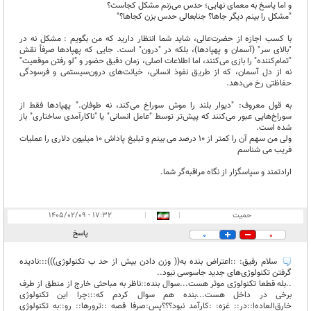
و اما پاسخ به معمای نهایی؛ حدس می‌زنم مشکل کجاست؟
"مشکل را بینم دیگر جاها؟ جنابعالی حدس بزن کجاها؟"
با کسب اجازه از حضرت‌عالی، شاید شما انتظار دارید که من بگویم : مشکل نه در
"بالای سر" (آسمان و پهپادها)، بلکه در "درون" است. جایی که پهپادها صرفاً نقش
"تمام‌کننده" را بازی می‌کنند، اما اطلاعات اصلی، زمان دقیق حضور و "لو رفتن موقعیت"
نه از دل آسمان، که از طریق نفوذ انسانی، خیانت‌های درون‌سیستمی و فرسودگی
حفاظتی رخ می‌دهد.
به قول معروف: "دیوار بلند را موش سوراخ می‌کند، نه طوفان." پهپادها فقط از
سوراخ‌هایی عبور می‌کنند که پیش‌تر توسط "عامل انسانی" یا "ناکارآمدی ساختاری" باز
شده است.
ولی من سهم آن را کمتر از 10 درصد می بینم و تبلیغ پاداش 10 میلیون دلاری را عملیات
فریب می شناسم
ارادتمند و سپاسگزار از نگاه مراقبه‌گر شما.
حمیت
|
|
۱۷:۳۲ - ۱۴۰۵/۰۲/۰۹
پاسخ
0
0
سلام رفیق: ::اعتراض بنده به(( وزن دادن بیش از حد ب تکنولوژی))):::نادیده
گرفتن تکنولوژی‌های جدید جاسوسی نبود..
..بله قطعا تکنولوژی موثر هست...سوال بنده::ناظر به مباحثی خارج از منطق از طرف
برخی در داخل هست...بنده هم سوال کردم که:::چرا این تکنولوژی
خارق‌العاده‌ا::در:: غزه: :کارآمد نبود؟؟؟پس:صرفا قصه ::ترورها:: رو::به تکنولوژی