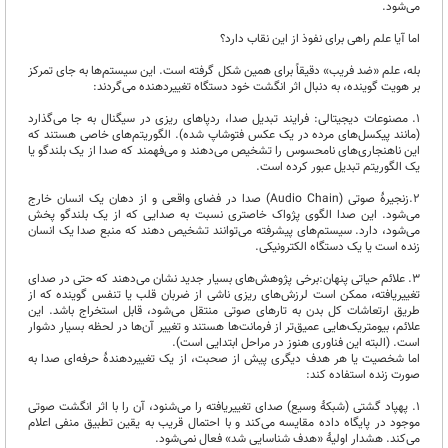
می‌شود.
اما آیا علم راهی برای نفوذ از این نقاب دارد؟
بله، علم «ضد فریب» دقیقاً برای همین شکل گرفته است. این سیستم‌ها به جای تمرکز
بر هویت گوینده، به دنبال اثر انگشت خود دستگاه تغییردهنده می‌گردند:
1. مصنوعات دیجیتالی: فرایند تبدیل صدا، ردپاهای ریزی در سیگنال به جا می‌گذارد
(مانند پیکسل‌های مرده در یک عکس فتوشاپ شده). الگوریتم‌های خاصی هستند که
این ناهنجاری‌های نامحسوس را تشخیص می‌دهند و می‌فهمند که صدا از یک بلندگو یا
یک الگوریتم تبدیل عبور کرده است.
2.زنجیرۀ صوتی (Audio Chain) صدا در فضای واقعی و از دهان یک انسان خارج
می‌شود. این صدا الگوی پژواک خاصتری نسبت به صدایی که از یک بلندگو پخش
می‌شود، دارد. سیستم‌های پیشرفته می‌توانند تشخیص دهند که منبع صدا یک انسان
زنده است یا یک دستگاه الکترونیکی.
3. علائم حیاتی پنهان:برخی پژوهش‌های بسیار جدید نشان می‌دهند که حتی در صدای
تغییر‌یافته، ممکن است لرزش‌های ریزی ناشی از ضربان قلب یا تنفس گوینده که از
طریق ارتعاشات کل بدن به تارهای صوتی منتقل می‌شود، قابل استخراج باشد. این
علائم، بیومتریک‌هایی عمیق‌تر از فرمانت‌ها هستند و تغییر آن‌ها در لحظه بسیار دشوار
است. (البته این فناوری هنوز در مراحل ابتدایی است).
اما شخصیت یا هر هدف دیگری پیش از صحبت، از یک تغییردهندۀ حرفه‌ای صدا به
صورت زنده استفاده کند:
1. پهپاد گشتی (شبکۀ وسیع) صدای تغییر‌یافته را می‌شنود، آن را با اثر انگشت صوتی
موجود در پایگاه داده مقایسه می‌کند و با احتمال قریب به یقین تطبیق منفی اعلام
می‌کند. هشدار اولیۀ «هدف شناسایی شد» فعال نمی‌شود.