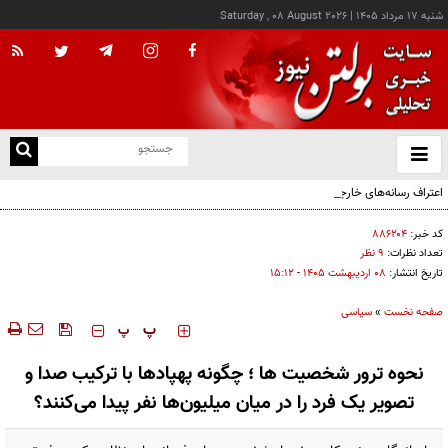
شنبه ۱۷ مرداد ۱۴۰۵
|
Saturday , 08 August 2026
از
و
ته
اعتراف رسانه‌های خارجی به شکست ترامپ؛ حاصل مجاهدت رسانه‌های انقلابی در مقابله با
ن
دروغ‌پراکنی دشمنان
نو
کد خبر:
۸۸۶۲۰۴
تعداد نظرات:
۹ نظر
تاریخ انتشار:
۰۸ ارديبهشت ۱۴۰۵ - ۱۵:۱۲
صفحه نخست
»
سیاسی
‍‍‍ پ
پ
نحوه ترور شخصیت ها ؛ چگونه پهپادها با ترکیب صدا و
تصویر یک فرد را در میان میلیون‌ها نفر پیدا می‌کنند؟