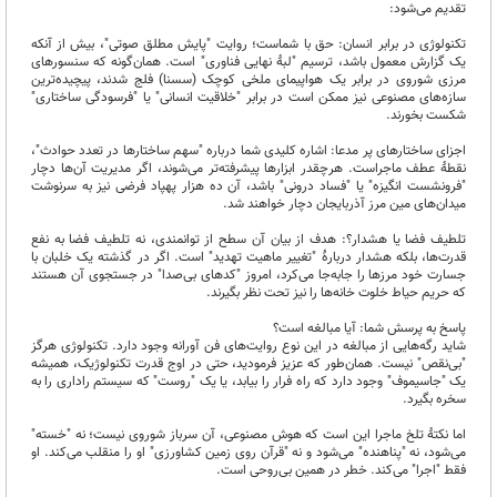
تقدیم می‌شود:
تکنولوژی در برابر انسان: حق با شماست؛ روایت "پایش مطلق صوتی"، بیش از آنکه
یک گزارش معمول باشد، ترسیم "لبهٔ نهایی فناوری" است. همان‌گونه که سنسورهای
مرزی شوروی در برابر یک هواپیمای ملخی کوچک (سسنا) فلج شدند، پیچیده‌ترین
سازه‌های مصنوعی نیز ممکن است در برابر "خلاقیت انسانی" یا "فرسودگی ساختاری"
شکست بخورند.
اجزای ساختارهای پر مدعا: اشاره کلیدی شما درباره "سهم ساختارها در تعدد حوادث"،
نقطهٔ عطف ماجراست. هرچقدر ابزارها پیشرفته‌تر می‌شوند، اگر مدیریت آن‌ها دچار
"فرونشست انگیزه" یا "فساد درونی" باشد، آن ده هزار پهپاد فرضی نیز به سرنوشت
میدان‌های مین مرز آذربایجان دچار خواهند شد.
تلطیف فضا یا هشدار؟: هدف از بیان آن سطح از توانمندی، نه تلطیف فضا به نفع
قدرت‌ها، بلکه هشدار دربارهٔ "تغییر ماهیت تهدید" است. اگر در گذشته یک خلبان با
جسارت خود مرزها را جابه‌جا می‌کرد، امروز "کدهای بی‌صدا" در جستجوی آن هستند
که حریم حیاط خلوت خانه‌ها را نیز تحت نظر بگیرند.
پاسخ به پرسش شما: آیا مبالغه است؟
شاید رگه‌هایی از مبالغه در این نوع روایت‌های فن آورانه وجود دارد. تکنولوژی هرگز
"بی‌نقص" نیست. همان‌طور که عزیز فرمودید، حتی در اوج قدرت تکنولوژیک، همیشه
یک "جاسیموف" وجود دارد که راه فرار را بیابد، یا یک "روست" که سیستم راداری را به
سخره بگیرد.
اما نکتهٔ تلخ ماجرا این است که هوش مصنوعی، آن سرباز شوروی نیست؛ نه "خسته"
می‌شود، نه "پناهنده" می‌شود و نه "قرآن روی زمین کشاورزی" او را منقلب می‌کند. او
فقط "اجرا" می‌کند. خطر در همین بی‌روحی است.