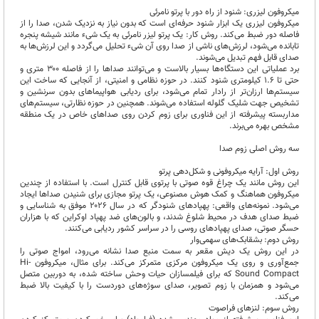
میکروفون لیزری: شنود از راه دور با پرتو نامرئی
میکروفون لیزری یک ابزار شنود حرفه‌ای است که بدون نیاز به نزدیک شدن، صدا را از
فاصله دور ضبط می‌کند. روش کار: یک پرتو لیزر نامرئی به یک شیء مانند شیشه پنجره
تابانده می‌شود، لرزش‌های ناشی از صدا روی آن شیء تحلیل می‌گردد و این لرزش‌ها به
صدای قابل فهم تبدیل می‌شوند.
برد عملیاتی این دستگاه‌ها بسیار بالاست و می‌توانند صداها را از فاصله ۳۰۰ متری و
حتی تا ۱.۶ کیلومتری شنود کنند. در حوزه نظامی و امنیتی، از آنجایی که ساخت این
سیستم‌ها ارزان‌تر از رادار تمام می‌شود، برای ردیابی هواپیماهای بدون سرنشین و
تشخیص جهت شلیک گلوله استفاده می‌شوند. همچنین در حوزه نظارتی، سیستم‌های
مداربسته پیشرفته از این فناوری برای زوم کردن روی صداهای خاص در یک منطقه
مشخص بهره می‌برند.
سه روش اصلی زوم صدا
روش اول: آرایه میکروفونی و شکل‌دهی پرتو
این روش مانند یک چراغ قوه صوتی با پرتوی قابل کنترل است. با استفاده از چندین
میکروفون هماهنگ و کمک هوش مصنوعی، یک پرتو مجازی برای شنیدن صداها ایجاد
می‌شود. نمونه‌های واقعی: پهپادهای شنودگر که در سال ۲۰۲۶ موفق به شناسایی و
ضبط صدای هدف در محیط شلوغ شدند، و بالون‌های ضد پهپاد اوکراین که با هزاران
حسگر صوتی، صدای پهپادهای روسی را در سراسر کشور ردیابی می‌کنند.
روش دوم: بشقابک‌های سهمی‌وار
در این روش یک دیش مقعر به سمت منبع صدا نشانه می‌رود، امواج صوتی را
جمع‌آوری و روی یک میکروفون مرکزی متمرکز می‌کند. برای مثال، میکروفون Hi-
Sound Compact که برای فیلمسازان حیات وحش ساخته شده، به دوربین متصل
می‌شود و همزمان با زوم تصویر، صدای سوژه‌های دوردست را با کیفیت بالا ضبط
می‌کند.
روش سوم: لنزهای فراصوت