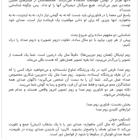
«آنها هرگز از گوشی هوشمند استفاده نمی‌کردند. محافظانشان از فیلترهای امنیتی
متعددی عبور می‌کردند. هیچ سیگنال دیجیتالی آنها را لو نداد. پس چگونه شناسایی
شدند؟»
پاسخ این معما را در فناوری‌ای باید جست که نه به گوشی نیاز دارد، نه به اینترنت، نه به
ماهواره. تنها چیزی که برای لو دادن موقعیت یک فرمانده نیاز است، صدای خود
اوست.
شناسایی دو مفهوم ساده برای شروع بحث
پیش از هر چیز، بیایید با دو مثال ساده، تفاوت «زوم تصویر» و «زوم صدا» را درک
کنیم:
زوم اپتیکال (همان زوم دوربین‌ها): دقیقاً مثل یک ذره‌بین است. شما یک قسمت از
تصویر را بزرگ‌تر می‌بینید، اما بقیه تصویر همان‌طور که هست باقی می‌ماند.
زوم صدا: فرض کنید در یک ورزشگاه شلوغ نشسته‌اید و می‌خواهید حرف کسی را که
در آن طرف ورزشگاه ایستاده، بشنوید. زوم صدا مثل یک «دوربین شکاری مخصوص
صدا» عمل می‌کند. شما آن را به سمت آن شخص می‌گیرید؛ ناگهان صدای همه
تماشاگران محو می‌شود و فقط صدای آن فرد، واضح و رسا به گوش شما می‌رسد.
نکته مهم: هر دو فناوری زوم صدا و زوم تصویر امروز واقعی هستند و مدام هم
پیشرفته‌تر می‌شوند.
بخش نخست: فناوری زوم صدا
ابزارهای کلیدی زوم صدا
تلسکوپ صوتی
دستگاهی که مثل آنتن ماهواره، صدای دور را با یک بشقاب (دیش) جمع و تقویت
می‌کند تا صدای هدف را واضح‌تر بشنوید. کاربرد آن شنیدن صدای پرنده در طبیعت،
ضبط صدای فوتبال از سکوها یا شنود از فواصل دور است.