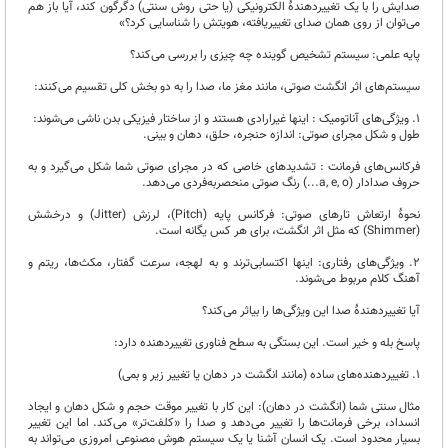
صدایش را با یک تغییردهندۀ الکترونیکی (یا حتی روش سنتی) دگرگون کند، آیا باز هم
می‌توان از روی همان صدای تغییر‌یافته، هویتش را شناسایی کرد؟»
پایه علمی: سیستم تشخیص گوینده چه چیزی را بررسی می‌کند؟
سیستم‌های اثر انگشت صوتی، مانند مغز ما، صدا را به دو بخش کلی تقسیم می‌کنند:
1. ویژگی‌های آناتومیک : اینها غیرارادی هستند و از ساختار فیزیکی بدن ناشی می‌شوند:
طول و شکل مجرای صوتی: اندازه حنجره، حلق، دهان و بینی.
فرکانس‌های فرمانت : تشدیدهای خاصی که در مجرای صوتی شما شکل می‌گیرد و به
حروف صدادار (a, e, o...) رنگ صوتی منحصربه‌فردی می‌دهد.
نحوۀ ارتعاش تارهای صوتی: فرکانس پایه (Pitch)، لرزش (Jitter) و درخشش
(Shimmer) که مثل اثر انگشت، برای هر کس یگانه است.
2. ویژگی‌های رفتاری: اینها اکتسابی‌ترند و به لهجه، سرعت گفتار، مکث‌ها، ریتم و
آهنگ کلام مربوط می‌شوند.
آیا تغییردهندۀ صدا این ویژگی‌ها را بیاثر می‌کند؟
پاسخ بله و خیر است. این بستگی به سطح فناوری تغییردهنده دارد:
۱. تغییردهنده‌های ساده (مانند انگشت در دهان یا تغییر زیر و بمی)
مثال سنتی شما (انگشت در دهان): این کار با تغییر موقت حجم و شکل دهان و ایجاد
انسداد، برخی فرمانت‌ها را تغییر می‌دهد و صدا را «کلفت‌تر» می‌کند. اما این تغییر
بسیار محدود است. یک انسان آشنا یا یک سیستم هوش مصنوعی امروزی می‌تواند به