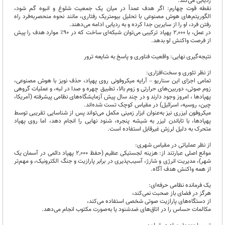
ردیابی می‌کند.
نقطه قوت چهارم: اگر هدف عمداً در میان یک جمعیت شلوغ و انبوه گم شود،
الگوریتم‌های هوش مصنوعی با تحلیل بیومتریک رفتاری، مانند نحوه منحصربه‌فرد راه
رفتن فرد، او را از سایرین جدا کرده و به ردیابی ادامه می‌دهند.
در عمل، با ۲,۰۰۰ پهپاد ترکیبی می‌توان شبکه‌ای ساخت که در ۹۰٪ موارد هدف را پیش
از فرصت واکنش لو بدهد.
نتیجه‌گیری نهایی: واقعیت فناوری و پاسخ به شایعه ترور
از نظر تئوری و سخت‌افزاری:
تمامی اجزای این سناریو – آرایه میکروفونی روی پهپاد، حذف نویز با هوش مصنوعی،
زوم صوتی، دوربین‌های حرارتی و زوم بالا، تطبیق چهره و صدا در لبه، و عملیات گروهی
پهپادها ، امروز وجود دارند و در چند سال پیش آزمایشگاه‌های نظامی پیشرفته (آمریکا،
چین، روسیه، اسرائیل) در مقیاس کوچک تست شده‌اند.
میکروفون لیزری نیز به‌عنوان ابزار زمینی مکمل می‌تواند پس از شناسایی تقریبی توسط
پهپادها، با تاباندن لیزر به شیشه پنجره، شنود نهایی را انجام دهد، اما روی پهپاد
متحرک به دلیل لرزش غیرقابل استفاده است.
از نظر عملیاتی در مقیاس شهری:
موانع اصلی عبارتند از: هزینه لجستیکی عظیم (حفظ ۲,۰۰۰ پهپاد دائمی در آسمان یک
شهر)، مدیریت انرژی و شارژ، آسیب‌پذیری در برابر پارازیت و جنگ الکترونیک، و مهم‌تر
از همه واکنش هدف آگاه.
یک فرمانده نظامی حرفه‌ای:
هرگز در فضای باز صحبت نمی‌کند،
از دستگاه‌های پارازیت صوتی شخصی استفاده می‌کند،
مکالمات حساس را در اتاق‌های ضدشنود یا به‌صورت مکتوب انجام می‌دهد.