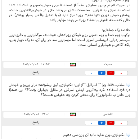
ترور با ۱۰,۰۰۰ پهپاد در ایران:
در صورت انجام چنین عملیاتی ،طعاً از نسخه تلفیقی صوتی‑تصویری استفاده شده
است، نه صوتی به تنهایی. محاسبات نشان می‌دهد حتی در خوش‌بینانه‌ترین حالت،
پوشش صوتی تهران تنها ۳,۷۵۰ پهپاد نیاز دارد (و با تعدیل واقعی بسیار بیشتر)، در
حالی که نسخه تلفیقی با ۲,۵۰۰ پهپاد می‌تواند مؤثرتر باشد.
خلاصه یک جمله‌ای:
ترکیب زوم صدا و زوم تصویر روی ناوگان پهپادهای هوشمند، مرگبارترین و دقیق‌ترین
سیستم ردیابی غیرتماسی امروز است؛ اما مهم‌ترین سد در برابر آن، نه یک دیوار بتنی،
بلکه آگاهی و هوشیاری انسانی است.
حمیت
|
|
۱۷:۵۳ - ۱۴۰۵/۰۲/۰۸
پاسخ
0
0
سلام...فقط چرا "" اسرائیل ""از این::تکنولوژی فوق پیشرفته:: برای پیروزی خودش
در::غژه استفاده نکرد و::آبروی آرتش اسرائیل در مقابل جهانیان رفت؟؟؟ این همه((
وزن دادن ب تکنولوژی)) برای مخفی کردن چه حقیقتی هست؟؟
ناشناس
|
|
۲۱:۰۹ - ۱۴۰۵/۰۲/۰۸
پاسخ
0
0
تکنولوژی وزن ندارد ما به آن وزن نمی دهیم