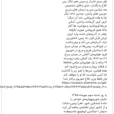
اول سیم خاردار و سپس هم خاک رس
کلاغ پا بگذارد، جای پا قابل تشخیص
بعد میادین مین و دیدبان های مرزی
دوربین های پایش، چندین ادله دیگر
اما به وقت فروپاشی، شد آن دیگر!
کرور کرور گریختند براحتی، آسانی
مرزها فروپاشید و مهاجرت ها آغاز
یاکه هنوز فروپاشی صورت نگرفته
چقدر از آذربایجان شدند وارد ایران
ایرانی قرآن قرار داد زمین کشاورزی
ترک آذربایجان می آمد و برمی‌داشت
در اوج قدرت روس‌ها در میدان سرخ
که با منادیان هرج و مرج در شوروی
فرود هواپیمای آلمانی در میدان سرخ
28 مه 1987 یک آلمانی بنام «روست»
19 ساله با یک هواپیمای ملخی sesna
از فنلاند پرواز و میدان سرخ فرود آمد
همه قوانین، مرزها را هم زیر پا گذاشت
اما کسی نتوانست که او را متوقف کند
ولی فقط وزیر دفاع شوروی برکنار شد!
https://avatars.dzeninfra.ru/get-
96516/pub_63bb5d3ebc76f64645d9101c_63bb6207bc76f64645da1d7f/scale_1200
یا روز شنبه سوم مهرماه 1355
خلبان شورویهواپیمای خودش را
جاده (مشکین شهر، اهر) بزمین نشاند!
و از کشور ایران تقاضای پناهندگی کرد،
ستوان ۱ «والنتین ایوانویچ جاسیموف»