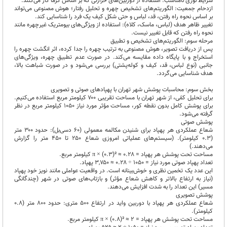
شرایط نوری نامناسب: استفاده از دوربین‌های حرارتی که بر اساس گرما کار می‌کنند.
ازدحام جمعیت: الگوریتم‌های تشخیص چهره و تحلیل رفتار؛ هوش مصنوعی می‌تواند
بر اساس نحوه راه رفتن، قد، لباس و حتی شکل کیف یک فرد را شناسایی کند.
تغییر ظاهر هدف (لباس، ماسک، کلاه): استفاده از ویژگی‌های بیومتریک غیرچهره مانند
نحوه راه رفتن که قابل تغییر نیست.
مرحله سوم: الگوریتم‌های تشخیص و تطبیق
پس از دریافت تصویر، هوش مصنوعی به ترتیب چهره را جدا کرده، اثر انگشت چهره را
استخراج و با پایگاه داده مقایسه می‌کند. در صورت عدم تطبیق چهره، ویژگی‌های
جانبی (نوع لباس، قد، کیف و کوله‌پشتی) بررسی می‌شود و در صورت شباهت بالا،
هدف شناسایی می‌گردد.
بخش سوم: محاسبات پوشش شهر تهران با پهپادهای صوتی و تصویری
برای تحلیل کمّی، از شهر تهران با مساحت تقریبی ۷۰۰ کیلومتر مربع استفاده می‌کنیم.
برای پوشش کامل بدون نقطه کور، مساحت مؤثر مورد نیاز ۱۰۵۰ کیلومتر مربع در نظر
گرفته می‌شود.
پوشش صوتی
شعاع عملکردی هر پهپاد برای شنیدن مکالمه معمولی (۶۰ دسی‌بل): حدود ۳۰۰ متر
(۰.۳ کیلومتر). (سیستم‌های عملیاتی امروزی شعاع ۲۵۰ تا ۴۵۰ متر را گزارش
می‌دهند.)
مساحت تحت پوشش هر پهپاد = π × (۰.۳)² ≈ ۰.۲۸ کیلومتر مربع.
تعداد پهپاد صوتی مورد نیاز = ۱۰۵۰ ÷ ۰.۲۸ ≈ ۳,۷۵۰ پهپاد.
این عدد یک تخمین نظری و خوش‌بینانه است. در واقعیت عواملی مانند نویز خود پهپاد
(نیاز به ارتفاع بالاتر و کاهش شعاع مؤثر) و بازتاب‌های صوتی در شهر (چندگانگی
مسیر) این تعداد را به شدت افزایش می‌دهند.
پوشش تصویری
شعاع عملکردی هر پهپاد با دوربین واید در ارتفاع ۵۰۰ متری: حدود ۸۰۰ متر (۰.۸
کیلومتر).
مساحت تحت پوشش هر پهپاد = π × (۰.۸)² ≈ ۲ کیلومتر مربع.