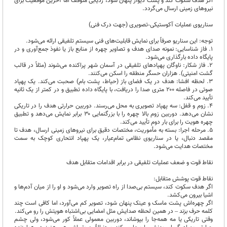
اگر هدف سکوت کند و پشت دیوار پنهان شود، ردیابی متوقف اما آخرین موقعیت برای
نیروهای زمینی ارسال می‌گردد.
سناریوی عملیات آکوستیکی‑تصویری (جهت درک فنی)
توجه: این سناریو صرفاً برای نمایش قابلیت‌های فنی سیستم تلفیقی ارائه می‌شود.
۱. فاز شناسایی: نمونه صدای هدف و تصاویر چهره از منابع باز یا نفوذ جمع‌آوری و در
پایگاه داده بارگذاری می‌شود.
۲. فاز شکار: ناوگان پهپادهای تلفیقی در آسمان شهر پراکنده می‌شوند (مثلاً در قالب
گشت امنیتی). هزاران حسگر منطقه را اسکن می‌کنند.
۳. لحظه افشا: هدف در یک فضای باز (حیاط، پشت بام) صحبت می‌کند. یک پهپاد
صوتی در فاصله ۲۰۰ متری صدا را دریافت، با پایگاه داده تطبیق و در کمتر از یک ثانیه
تأیید می‌کند.
۴. زوم و قفل: سه پهپاد تصویری به محل می‌رسند. دوربین حرارتی هدف را در تاریکی
نشان می‌دهد. دوربین زوم بالا چهره را با بزرگنمایی ۳۰ برابر نمایش می‌دهد و تطبیق
چهره هویت را برای بار دوم تأیید می‌کند.
۵. مرحله اجرا: بسته به مأموریت، مختصات دقیق برای نیروهای زمینی ارسال، هدف تا
مقصد دنبال، یا در سناریوی نظامی تمام‌عیار، یک پهپاد انتحاری کوچک به سمت
مختصات هدایت می‌شود.
نقاط قوت و ضعف عملیات تلفیقی در برابر اقدامات متقابل هدف
نقاط قوت پوشش متقابل:
اگر هدف سکوت کند، سیستم بی‌صدا از راه تصویر وارد می‌شود و او را از میان آدم‌ها و
اشیا بیرون می‌کشد.
اگر چهره‌اش پشت ماسک و عینک پنهان شود، تصویر کم می‌آورد، اما کافی است چند
کلمه حرف بزند – در همین لحظه صدایش مثل امضایی بی‌اشتباه هویتش را رو می‌کند.
وقتی تاریکی یا مه همه‌جا را بپوشاند، دوربین معمولی عملاً کور می‌شود، ولی چشم