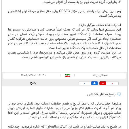
2. بنابراین، گروه ضربت زوم نیز به سمت آن اعزام نمی‌شوند.
پس این روش، یک راه‌کار بسیار مؤثر OPSEC برای خنثی‌سازی مرحلۀ اول (شناسایی
بیومتریک) است.
اما یک نقطه ضعف مرگبار دارد:
این سیستم تنها زمانی کار می‌کند که هدف اصلاً صحبت کند و صدایش به سنسورها
برسد. صرف استفاده از دستگاه تغییر صدا، یک رویداد صوتی (یک انسان در حال
صحبت) ایجاد می‌کند. اگر سیستم هوش مصنوعی روی حالت «تشخیص هرگونه گفتار
بدون تطبیق» تنظیم شده باشد، می‌تواند بلافاصله هشدار دهد: یک فرد ناشناس در این
مختصات در حال صحبت با یک دستگاه تغییر صدا است.
در این صورت، گروه زوم روی محل قفل می‌کند و دوربین‌ها، فرد را شناسایی بصری
می‌کنند. بنابراین، صحبت نکردن در فضای باز، همچنان تنها سپر قطعی است.
سجادی پناه
|
|
۱۱:۳۱ - ۱۴۰۵/۰۲/۰۹
پاسخ
0
0
پاسخ به اقای ناشناس
مرقومهٔ حضرت‌عالی که با عطر تاریخ و طعم حقیقت آمیخته بود، تلنگری به‌جا بود بر
پیکر هر آنچه "قدرت مطلق تکنولوژی" می‌پنداریم. اشارات دقیق شما به فریفتن دیوار
صلب شوروی و پرواز جسورانهٔ "ماتیاس روست" تا قلب سرخ، گواهی است بر این ادعا
که "هرگز ابزاری نیست که بتواند جایگزین اراده و اصالت آدمیان شود".
در پاسخ به نقد صائب شما و در تأیید آن "اندک مبالغه‌ای" که اشاره فرمودید، چند نکته