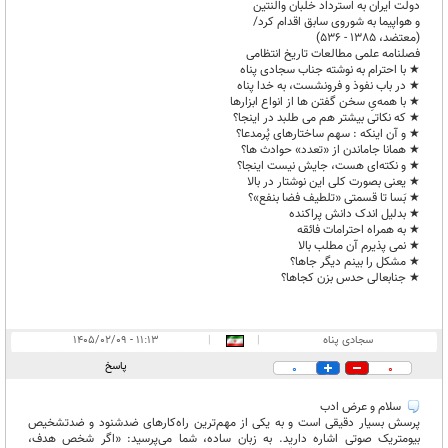
دولت ایران به استرداد خلبان والنتین
و هواپیما به شوروی سابق اقدام کرد/
(معتضد، 1385 - 536)
فصلنامه ﻋﻠﻤﯽ ﻣﻄﺎﻟﻌﺎت ﺗﺎرﯾﺦ اﻧﺘﻈﺎﻣﯽ
★ با احترام به نوشته جناب سجادی پناه
★ در باب نفوذ و فرونشست، به خدا پناه
★ با همه‌یِ سخن گفتن ها از انواع ابزارها
★ که نکاتی بیشتر هم می طلبد در اینجا؟
★ و آن اینکه : سهم ساختارهای پُرمدعا؟
★ همانا جاماندن از «تعدد» حوادث ها؟
★ و نکته‌ای هست، جایش نیست اینجا؟
★ یعنی بصورت کلی این نوشتار در بالا
★ بَسا تا قسمتی «تلطیف فضا بنفع»؟
★ بدلیل اندک دانش پراکنده
★ به همراه احترامات فائقه
★ نمی پذیرم آن مطلب بالا
★ مشکل را بینم دیگر جاها؟
★ جنابعالی حدس بزن کجاها؟
سجادی پناه
|
|
۱۱:۱۳ - ۱۴۰۵/۰۲/۰۹
پاسخ
0
0
سلام و عرض ادب
پرسش بسیار دقیقی است و به یکی از مهم‌ترین راه‌کارهای ضدشنود و ضدتشخیص
بیومتریک صوتی اشاره دارید. به زبان ساده، شما می‌پرسید: «اگر شخص هدف،