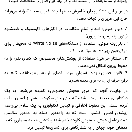
چگونه از سرمایه‌های ارزشمند نظام در برابر این فناوری محافظت کنیم؟
در برابر این «شکارچیان خاموش»، تنها چند قانون سخت‌گیرانه می‌تواند
جان این عزیزان را نجات دهد:
۱. دیوار صوتی: انجام تمام مکالمات در اتاق‌های آکوستیک و ضدشنود
(بدون پنجره رو به بیرون).
۲. پارازیت صوتی: استفاده از دستگاه‌های White Noise که محیط را برای
میکروفون پهپادها «نامرئی» می‌کند.
۳. استتار حرارتی: استفاده از پوشش‌های مخصوص که دمای بدن را به
محیط بیرون انتقال نمی‌دهند.
۴. قانون فضای باز: در آسمانِ امروز، فضای باز یعنی «منطقه مرگ»؛ نه
برای حرف زدن، نه برای دیده شدن.
در نهایت، آنچه که امروز «هوش مصنوعی» نامیده می‌شود، به یک
دیکتاتوری دیجیتال بدل شده که حتی حقِ سکوت را هم از انسان سلب
کرده است. این سقوط اخلاقی و تبدیل تکنولوژی به یک سلاح بی‌رحم،
ریشه‌ی اصلی خشمی است که به واقعه‌ی حمله به خانه‌ی سالتمن
«مدیرعامل هوش مصنوعی کلود» ختم شد؛ واکنشی تند به معماری که با
کدهای خود، جهان را به شکارگاهی برای انسان‌ها تبدیل کرد.