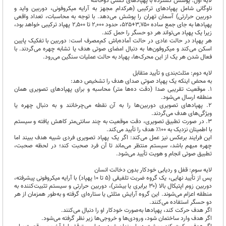
لایه اول: پوشش گسترده با پهپادهای گشتی دوحالته
ناوگانی شامل پهپادهای ترکیبی (هرکدام مجهز به آرایه میکروفونی، دوربین واید و
دوربین حرارتی) آسمان تهران را پوشش می‌دهد. با توجه به محاسبات، تعداد واقعی
پهپادها به جای جمع ساده ۳,۷۵۰+۵۲۵، حدود ۲,۰۰۰ تا ۲,۵۰۰ پهپاد ترکیبی خواهد بود،
زیرا یک پهپاد می‌تواند هر دو حسگر را حمل کند.
هر پهپاد در حالت عادی در حالت آماده‌باش کم‌مصرف است: دوربین با تفکیک پایین
اسکن می‌کند و میکروفون‌ها به دنبال امضای صوتی هدف یا تشابه چهره می‌گردند. با
فعال شدن هر یک از این محرک‌ها، پهپاد به حالت عملیات سنگین می‌رود.
لایه دوم: مثلث‌بندی و تأیید متقابل
به محض اینکه یک پهپاد صوتی صدای هدف را تشخیص دهد:
۱. موقعیت تقریبی صدا (دقت ده‌ها متر) محاسبه و برای پهپادهای تصویری همان
منطقه ارسال می‌شود.
۲. پهپادهای تصویری دوربین‌ها را به آن نقطه می‌چرخانند و به دنبال چهره یا
ویژگی‌های هدف می‌گردند.
۳. در صورت تطبیق تصویری، دقت موقعیت به چند سانتی‌متر کاهش یافته و سیستم
با اطمینان نزدیک به ۱۰۰٪ هدف را تأیید می‌کند.
این فرایند برعکس نیز عمل می‌کند: اگر یک پهپاد تصویری فردی شبیه هدف ببیند اما
چهره مبهم باشد، سیستم منتظر می‌ماند تا آن فرد صحبت کند؛ در لحظه صحبت،
تطبیق صوتی انجام و هویت تأیید می‌شود.
لایه سوم: قفل و ردیابی خودکار بدون دخالت انسان
پس از تأیید نهایی، یک گروه ضربت تلفیقی (۵ تا ۱۰ پهپاد) با آرایه میکروفونی پیشرفته،
دوربین زوم اپتیکال بالا (۳۰ برابری یا بیشتر)، دوربین حرارتی و سیستم تثبیت‌کننده به
منطقه اعزام می‌شوند. این گروه آرایش مثلثی یا ستاره‌ای گرفته و به‌طور همزمان از هر
دو حسگر استفاده می‌کنند.
اگر هدف حرکت کند، پهپادها به‌صورت خودکار او را دنبال می‌کنند.
اگر هدف وارد ساختمان شود، ورودی‌ها و خروجی‌ها زیر نظر گرفته می‌شود.