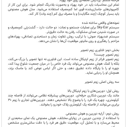
مرحله ششم: پردازش لحظه‌ای روی خود پهپاد
تمام این محاسبات باید در خود پهپاد و به‌صورت بلادرنگ انجام شود. برای این کار از
کامپیوترهای جاسازی‌شده قوی اما کم‌مصرف استفاده می‌شود. مدل هوش مصنوعی
باید بسیار کوچک (چند مگابایت) و با مصرف برق کم (چند وات) کار کند.
نمونه‌های واقعی ساخته شده
سیستم Sky-Ear برای عملیات جستجو و نجات: دو حالت دارد – گشت‌زنی کم‌مصرف و
در صورت شنیدن صدای مشکوک، رفتن به حالت دقیق‌تر.
سیستم ضدپهپاد صوتی: با ترکیب روش تفاوت زمان و دسته‌بندی تصادفی، پهپادهای
مزاحم را رهگیری و روی مانیتور موقعیت آن‌ها را نشان می‌دهد.
بخش دوم: فناوری زوم تصویر
زوم تصویر چیست؟
زوم تصویر فراتر از زوم اپتیکال ساده است. این فناوری نه تنها تصویر را بزرگ می‌کند،
بلکه با کمک هوش مصنوعی می‌تواند یک فرد خاص را در میان جمعیت شلوغ پیدا کند،
چهره او را با پایگاه داده تطبیق دهد، و حتی اگر لباس عوض کند یا ماسک بزند،
همچنان او را ردیابی نماید.
سه روش اصلی زوم تصویر
روش اول: دوربین‌های با زوم اپتیکال بالا
مانند یک دوربین شکاری حرفه‌ای. دوربین‌های پیشرفته نظامی می‌توانند از فاصله چند
کیلومتری، چهره یک فرد را با وضوح بالا تشخیص دهند. دوربین‌های تجاری با زوم ۳۰
برابری می‌توانند از فاصله یک کیلومتری پلاک خودرو را بخوانند.
روش دوم: آرایه دوربین و هوش مصنوعی
با استفاده از چندین دوربین در زوایای مختلف، هوش مصنوعی یک نمای سه‌بعدی از
محیط می‌سازد و با تحلیل آن، موقعیت دقیق هر فرد را با دقت سانتی‌متری مشخص