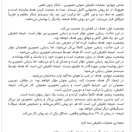
بخش چهارم: عملیات تلفیقی صوتی‑تصویری – شکار بدون نقص
هیچ‌یک از دو روش به‌تنهایی کامل نیستند. صدا به صحبت کردن هدف وابسته است و
تصویر به خط دید و نور کافی. اما ترکیب این دو، یک سیستم شکار مقاوم و تقریباً
غیرقابل فرار می‌سازد. این دو روش نقاط ضعف یکدیگر را پوشش می‌دهند:
وضعیت اول: هدف در فضای باز صحبت می‌کند.
در این حالت، ردیابی صوتی مؤثر است و ردیابی تصویری نیز مؤثر است. نتیجه تلفیقی
این دو، یک قفل کامل و موفق روی هدف خواهد بود.
وضعیت دوم: هدف سکوت کرده اما در معرض دید است.
در این حالت، ردیابی صوتی کاملاً بی‌اثر می‌شود، اما ردیابی تصویری همچنان مؤثر
است. نتیجه تلفیقی این است که هدف توسط سیستم تصویری ردیابی می‌شود.
وضعیت سوم: هدف در میان جمعیت است و صورت خود را با ماسک و کلاه پوشانده.
در این سناریو، ردیابی صوتی مؤثر است و صدای او را لو می‌دهد، اما ردیابی تصویری به
دلیل پوشیده بودن چهره قادر به تطبیق نیست. نتیجه تلفیقی این است که هدف توسط
سیستم صوتی ردیابی می‌شود.
وضعیت چهارم: هدف در شب یا هوای مه‌آلود وارد ساختمان می‌شود.
در اینجا، اگر هدف صحبت کند، ردیابی صوتی مؤثر خواهد بود. در مقابل، دوربین
معمولی در این شرایط ناتوان است و ردیابی تصویری معمولی کار نمی‌کند. نتیجه
تلفیقی، ردیابی با ترکیب صدا و دوربین حرارتی است.
وضعیت پنجم: هدف کاملاً سکوت کرده و در پشت یک دیوار پنهان شده است.
در این بدترین سناریو برای سیستم، ردیابی صوتی بی‌اثر و ردیابی تصویری نیز بی‌اثر
است. نتیجه تلفیقی این است که هر دو روش ناکام می‌مانند و تشخیص هدف صرفاً با
حسگرهای دیگر ممکن خواهد بود.
نتیجه: در بیش از ۹۰٪ سناریوهای واقعی، حداقل یکی از دو روش کار می‌کند.
معماری عملیات تلفیقی سه لایه