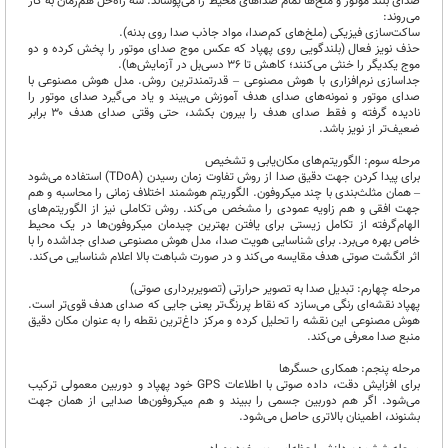
صدای بلند موتور و ملخ‌ها تمام صداهای محیط را می‌پوشاند. سه راه‌حل هم‌زمان به کار
می‌روند:
ساکت‌سازی فیزیکی (ملخ‌های کم‌صدا، مواد جاذب صدا روی بدنه).
حذف نویز فعال (بلندگویی روی پهپاد که عکس موج صدای موتور را پخش کرده و دو
موج یکدیگر را خنثی می‌کنند؛ کاهش تا ۳۶ دسی‌بل در آزمایش‌ها).
جداسازی نرم‌افزاری با هوش مصنوعی – قدرتمندترین روش. مدل هوش مصنوعی با
صدای موتور و نمونه‌های صدای هدف آموزش می‌بیند و یاد می‌گیرد صدای موتور را
نادیده گرفته و فقط صدای هدف را بیرون بکشد، حتی وقتی صدای هدف ۳۰ برابر
ضعیف‌تر از نویز باشد.
مرحله سوم: الگوریتم‌های مکان‌یابی و تشخیص
برای پیدا کردن جهت دقیق صدا از روش تفاوت زمان رسیدن (TDoA) استفاده می‌شود
– همان مثلث‌بندی با چند میکروفون. الگوریتم هوشمند اختلاف زمانی را محاسبه و هم
جهت افقی و هم زاویه عمودی را مشخص می‌کند. روش تکاملی نیز از الگوریتم‌های
الهام‌گرفته از تکامل زیستی برای یافتن بهترین چیدمان میکروفون‌ها در یک محیط
خاص بهره می‌برد. برای شناسایی هویت صدا، مدل هوش مصنوعی صدای جداشده را با
اثر انگشت صوتی هدف مقایسه می‌کند و در صورت شباهت بالا اعلام شناسایی می‌کند.
مرحله چهارم: تبدیل صدا به تصویر حرارتی (تصویربرداری صوتی)
پهپاد نقشه‌ای رنگی می‌سازد که نقاط پررنگ‌تر یعنی جایی که صدای هدف قوی‌تر است.
هوش مصنوعی این نقشه را تحلیل کرده و مرکز داغ‌ترین نقطه را به عنوان مکان دقیق
منبع صدا معرفی می‌کند.
مرحله پنجم: همکاری حسگرها
برای افزایش دقت، داده صوتی با اطلاعات GPS خود پهپاد و دوربین معمولی ترکیب
می‌شود. اگر هم دوربین جسمی را ببیند و هم میکروفون‌ها صدایی از همان جهت
بشنوند، اطمینان بالاتری حاصل می‌شود.