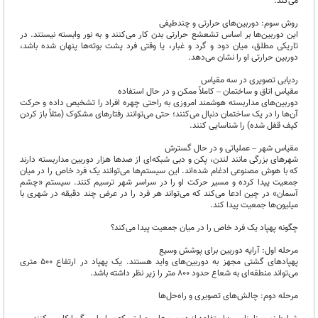
می‌کند.
روش سوم: دوربین‌های حرارتی و چندطیفی
این دوربین‌ها بر اساس تشعشع حرارتی بدن کار می‌کنند و به نور وابسته نیستند. در
تاریکی مطلق، میان دود و گرد و غبار، یا وقتی فرد پشت بوته‌ها پنهان شده باشد،
دوربین حرارتی او را نشان می‌دهد.
ردیابی تصویری در سه مقیاس
مقیاس اتاق و ساختمان – کاملاً ممکن و در حال استفاده
دوربین‌های مداربسته هوشمند امروزی به راحتی چهره افراد را تشخیص داده و حرکت
آن‌ها را در یک ساختمان دنبال می‌کنند؛ حتی می‌توانند رفتارهای مشکوک (مثلاً باز کردن
کیف قفل شده) را شناسایی کنند.
مقیاس شهر – عملیاتی و در حال گسترش
شهرهای بزرگی مانند لندن، پکن و دبی شبکه‌ای از صدها هزار دوربین مداربسته دارند
که با هوش مصنوعی ادغام شده‌اند. این سیستم‌ها می‌توانند یک فرد خاص را در میان
جمعیت پیدا کرده و مسیر حرکت او را در سراسر شهر ترسیم کنند. سیستم «چشم
آسمان» در چین ادعا می‌کند که می‌تواند هر فرد را در عرض چند دقیقه در شهری با
میلیون‌ها جمعیت پیدا کند.
چگونه پهپاد یک فرد خاص را در میان جمعیت پیدا می‌کند؟
مرحله اول: آرایه دوربین برای پوشش وسیع
پهپادهای گشتی مجهز به دوربین‌های واید هستند. یک پهپاد در ارتفاع ۵۰۰ متری
می‌تواند منطقه‌ای به شعاع حدود ۸۰۰ متر را زیر نظر داشته باشد.
مرحله دوم: چالش‌های تصویری و راه‌حل‌ها