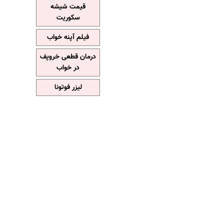
قیمت شیشه
سکوریت
فیلم آپنه خواب
درمان قطعی خروپف
در خواب
لیزر فوتونا