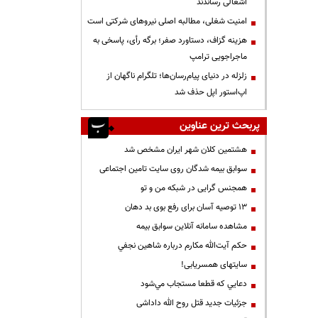
اشغالی رساندند
‌امنیت شغلی، مطالبه اصلی نیروهای شرکتی است
هزینه گزاف، دستاورد صفر؛ برگه رأی، پاسخی به
ماجراجویی ترامپ
زلزله در دنیای پیام‌رسان‌ها؛ تلگرام ناگهان از
اپ‌استور اپل حذف شد
پربحث ترین عناوین
هشتمین کلان شهر ایران مشخص شد
سوابق بیمه شدگان روی سایت تامین اجتماعی
همجنس گرایی در شبکه من و تو
13 توصیه آسان برای رفع بوی بد دهان
مشاهده سامانه آنلاين سوابق بیمه
حكم آيت‌الله مكارم درباره شاهين نجفي
سایتهای همسریابی!
دعايي كه قطعا مستجاب مي‌شود
جزئیات جدید قتل روح الله داداشی