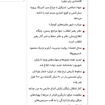
اقتصادی رأی نیاورد
جهاد اسلامی: اسرائیل با چراغ سبز آمریکا، پروژه
نسل‌کشی و کوچ اجباری مردم غزه را ادامه
می‌دهد
میناب؛ شهرِ مقبره‌های کوچک!
دفتر رهبر انقلاب: تنها مراجع رسمی، پایگاه
اطلاع‌رسانی دفتر و دفتر حفظ و نشر آثار رهبر
انقلاب است
مدالِ اعتماد؛ روایت مدیریت آرام و نزدیک محمود
خسروی‌وفا
تمدید همه مجوزها و مهلت‌های ویژه تا پایان
شهریور؛ بخشنامه جدید دولت ابلاغ شد
سقوط تاریخی نرخ تولد در ایران؛ شمار نوزادان
برای نخستین بار در ۶۰ سال گذشته زیر ۹۰۰ هزار
نفر رفت
آغاز انتقال رایگان زائران اتباع خارجی به مرز چذابه
مقاومت عراق؛ بازیگری فراتر از مرزها | پهپادهای
عراقی پیام بازدارندگی را به قلب سرزمین‌های