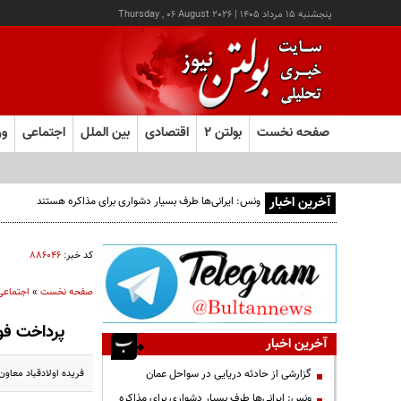
پنجشنبه ۱۵ مرداد ۱۴۰۵
|
Thursday , 06 August 2026
صفحه نخست
بولتن ۲
اقتصادی
بین الملل
اجتماعی
ور
آخرین اخبار
ونس: ایرانی‌ها طرف بسیار دشواری برای مذاکره هستند
کد خبر:
۸۸۶۰۴۶
صفحه نخست
»
اجتماعی
پرداخت فو
آخرین اخبار
فریده اولادقباد معاون
گزارشی از حادثه دریایی در سواحل عمان
ونس: ایرانی‌ها طرف بسیار دشواری برای مذاکره