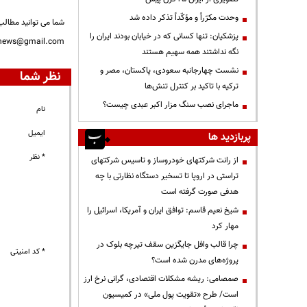
وحدت مکرّراً و مؤکّداً تذکر داده شد
شما می توانید مطالب 
پزشکیان: تنها کسانی که در خیابان بودند ایران را
nnews@gmail.com
نگه نداشتند همه سهیم هستند
نشست چهارجانبه سعودی، پاکستان، مصر و
نظر شما
ترکیه با تاکید بر کنترل تنش‌ها
ماجرای نصب سنگ مزار اکبر عبدی چیست؟
نام
ایمیل
پربازدید ها
* نظر
از رانت‌ شرکتهای خودروساز و تاسیس شرکتهای
تراستی در اروپا تا تسخیر دستگاه نظارتی با چه
هدفی صورت گرفته است
شیخ نعیم قاسم: توافق ایران و آمریکا، اسرائیل را
مهار کرد
چرا قالب وافل جایگزین سقف تیرچه بلوک در
* کد امنیتی
پروژه‌های مدرن شده است؟
صمصامی: ریشه مشکلات اقتصادی، گرانی نرخ ارز
است/ طرح «تقویت پول ملی» در کمیسیون