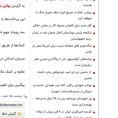
هستند
به گزارش
بولتن نی
رویترز: هشدار صریح ایران خطر شروع جنگ را
متوقف کرد
این پرداخت‌ها با
گام جدید برای کاهش مصرف گاز در بخش خانگی
سه رویداد مهم اخ
شکنجه رئیس بیمارستان کمال عدوان غزه در زندان
رژیم صهیونیستی
کمک‌ها از طریق کم
تنگه هرمز قابل معامله نیست برای آمریکا معبر باز
نکنید
مدیران استانی در 
پیامدهای کنوانسیون خزر از واگذاری بحرین هم
زیان‌بارتر است
علاوه بر کمک مالی
از دشمن ذره ای امید خیرخواهی نباید داشته
باشیم
پیگیری برای تقوی
موکب شهدای رزکان؛ ۱۵۲ شب همدلی، خدمت و
میزبانی از مردم ولایت‌مدار شهریار
برچسب ها:
شهید
،
پل شهرستان پل‌سفید پس از ۲۵ سال به مرحله
بهره‌برداری رسید
گستره امپراتوری ایران در ۵ قرن پیش از میلاد؛
گزارش خطا
تصویری از ایران ۲۵ قرن پیش