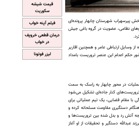
قیمت شیشه
سکوریت
خش پیرسهراب شهرستان چابهار پرونده‌ای
فیلم آپنه خواب
نیروهای نظامی، عضویت در گروه باغی جیش
درمان قطعی خروپف
د.
در خواب
از وسایل ارتباطی عامر و همچنین اقاریر
لیزر فوتونا
شور حکم اعدام این عنصر تروریست بامداد
ملیات در محور چابهار به راسک به سمت
ی تروریست‌های کنار جاده‌ای تشکیل می‌شود
 با مقام قضایی، یک تیم عملیاتی برای
ختفای آن‌ها مراجعه می‌کند. عناصر تروریست که ۴ نفر بوده‌اند هنگام دستگیری مقاومت مسلحانه کرده و
جه آتش رد و بدل شده بین تروریست‌ها و
د عبدالله دستگیر و تحقیقات از او آغاز