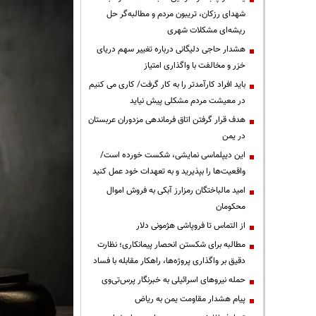
شهدای رزکان، تریبون مردم و مطالبه‌گر حل
ریشه‌ای مشکلات شهری
هشدار حاجی دلیگانی درباره تغییر سهم دریای
خزر و مخالفت با واگذاری امتیاز
باید افراد کارآمدتر را به کار گرفت/ کاری می کنیم
در معیشت مردم مشکلی پیش نیاید
هدف قرار گرفتن اتاق‌ فرماندهی مزدوران عربستان
در یمن
این دیپلماسی نمایشی، شکست خورده است/
واقعیت‌ها را بپذیرید و به تعهدات خود عمل کنید
امید مالباختگان رمزارز آبکی به فروش اموال
محکومان
از التماس تا فروپاشی هژمونی دلار
مطالبه برای شکستن انحصار پیمانکاری؛ نظارت
دقیق بر واگذاری پروژه‌ها، راهکار مقابله با فساد
حمله نیروهای اسرائیلی به خبرنگار پرس‌تی‌وی
پیام هشدار مقاومت یمن به ریاض