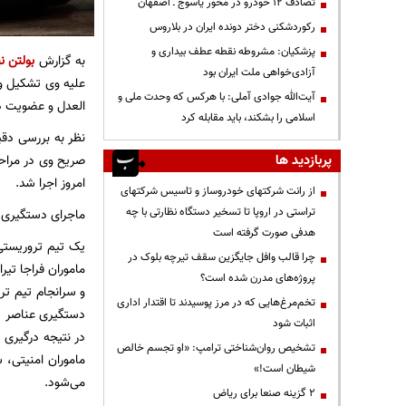
تصادف ۱۲ خودرو در محور یاسوج ـ اصفهان
رکوردشکنی دختر دونده ایران در بلاروس
پزشکیان: مشروطه نقطه عطف بیداری و
به گزارش
بولتن نی
آزادی‌خواهی ملت ایران بود
علیه وی تشکیل و 
آیت‌الله جوادی آملی: با هرکس که وحدت ملی و
العدل و عضویت در 
اسلامی را بشکند، باید مقابله کرد
نظر به بررسی دقی
پربازدید ها
صریح وی در مراحل
امروز اجرا شد.
از رانت‌ شرکتهای خودروساز و تاسیس شرکتهای
تراستی در اروپا تا تسخیر دستگاه نظارتی با چه
ماجرای دستگیری 
هدفی صورت گرفته است
یک تیم تروریستی
چرا قالب وافل جایگزین سقف تیرچه بلوک در
ماموران فراجا تیر
پروژه‌های مدرن شده است؟
و سرانجام تیم ت
تخم‌مرغ‌هایی که در مرز پوسیدند تا اقتدار اداری
اثبات شود
در نتیجه درگیری 
تشخیص روان‌شناختی ترامپ: «او تجسم خالص
ماموران امنیتی، 
شیطان است!»
می‌شود.
۲ گزینه صنعا برای ریاض