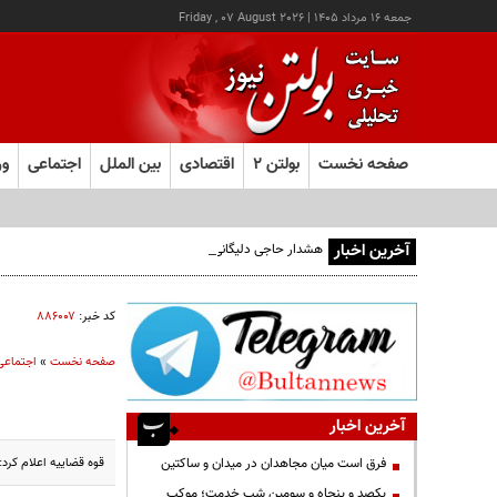
جمعه ۱۶ مرداد ۱۴۰۵
|
Friday , 07 August 2026
صفحه نخست
بولتن ۲
اقتصادی
بین الملل
اجتماعی
ور
آخرین اخبار
هشدار حاجی دلیگانی درباره تغییر سهم دریای خزر و مخالفت با و
کد خبر:
۸۸۶۰۰۷
صفحه نخست
»
اجتماعی
آخرین اخبار
قوه قضاییه اعلام کر
فرق است میان مجاهدان در میدان و ساکتین
یکصد و پنجاه و سومین شب خدمت؛ موکب