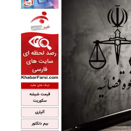
لینک های مفید
قیمت شیشه
سکوریت
آلپاری
بیم دتکتور