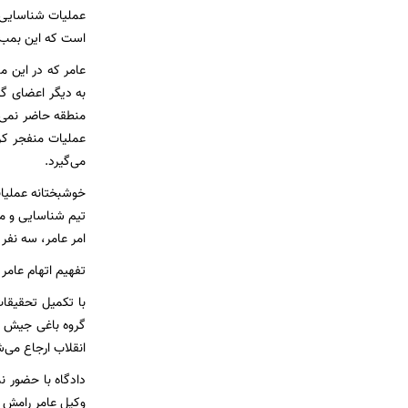
عملیات شناسایی ا
است که این بمب ک
عامر که در این م
به دیگر اعضای گرو
منطقه حاضر نمی‌ش
عملیات منفجر کرد
می‌گیرد.
خوشبختانه عملیات
تیم شناسایی و مح
امر عامر، سه نفر
تفهیم اتهام عامر
با تکمیل تحقیقا
گروه باغی جیش ال
انقلاب ارجاع می‌ش
دادگاه با حضور ن
وکیل عامر رامش پ