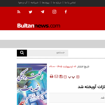
تماس با ما
|
درباره ما
|
پیوندها
|
خبرنامه
|
آب و هوا
تاریخ انتشار:
۰۶ ارديبهشت ۱۴۰۵ - ۰۹:۰۰
‍‍‍ پ
پ
زات آویخته شد
 شد.