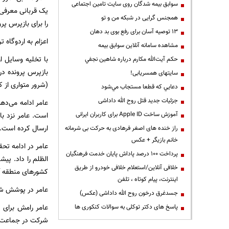
سوابق بیمه شدگان روی سایت تامین اجتماعی
یک قربانی معرفی 
همجنس گرایی در شبکه من و تو
را برای بازپرس پرو
13 توصیه آسان برای رفع بوی بد دهان
اعزام به اردوگاه 
مشاهده سامانه آنلاين سوابق بیمه
با تخلیه وسایل ا
حكم آيت‌الله مكارم درباره شاهين نجفي
بازپرس پرونده در
سایتهای همسریابی!
(شرور متواری از 
دعايي كه قطعا مستجاب مي‌شود
جزئیات جدید قتل روح الله داداشی
عامر ادامه می‌ده
آموزش ساخت Apple ID برای کاربران ایرانی
است. عامر نزد با
ارسال کرده است.
راز خنده های اصغر فرهادی به حرکت بی شرمانه
خانم بازیگر + عکس
عامر در ادامه تح
پرداخت ۱۰۰ درصد پاداش پایان خدمت فرهنگیان
الظلم را داد. پیش
خلافی آنلاین/استعلام خلافی خودرو از طریق
کشورهای منطقه آم
اینترنت، پیام کوتاه ، تلفن
عامر در پوشش شرک
جسدغرق درخون روح الله داداشی (عکس)
عامر رامش برای س
پاسخ های دکتر توکلی به سوالات کنکوری ها
شرکت در جماعت تب