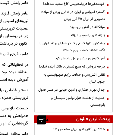
عامر رامش کیست
خودتحقیرها عریضه‌نویس کاخ سفید شده‌اند!
گستره امپراتوری ایران در ۵ قرن پیش از میلاد؛
عامر رامش فرزند 
تصویری از ایران ۲۵ قرن پیش
میانکاله در آتش می‌سوزد
عملیات تروریستی 
زلزله شهر یاسوج را لرزاند
اکنون در بازداشت 
پزشکیان: تنها کسانی که در خیابان بودند ایران را
نگه نداشتند همه سهیم هستند
عامر، فردی آموزش
آمریکا ویزای سفیر برزیل را باطل کرد
در تحقیقاتی که ب
پارچه فروشی که هیچ نسبتی با بانک آینده ندارد!
منطقه دیده بود ا
نقض آتش‌بس و حملات رژیم صهیونیستی به
آموزش دیده است 
جنوب لبنان
دستور قضایی برا
جدال بهرام افشاری و امین حیایی در صدر جدول
تروریستی همراه و
حمایت از هشت هزار نوآموز سیستان و
بلوچستانی
جلسات بازجویی و 
همراهش به دست آم
پربحث ترین عناوین
گروه‌هایی که او ر
هشتمین کلان شهر ایران مشخص شد
عامر مطابق آموزش