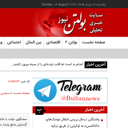
يکشنبه ۱۸ مرداد ۱۴۰۵
|
Sunday , 09 August 2026
صفحه نخست
بولتن ۲
اقتصادی
بین الملل
اجتماعی
ور
آخرین اخبار
اعدام بد است اما قلب تپنده‌ای را از سینه بیرون کشیدن نه!
کد خبر:
۸۸۵۹۸۴
صفحه نخست
»
سیاسی
آخرین اخبار
سخنگوی دولت با اشاره
واشنگتن درحال بررسی انتقال موشک‌های
گسترش صلح پایدار در
«آتاکامس» به اوکراین از طریق ترکیه