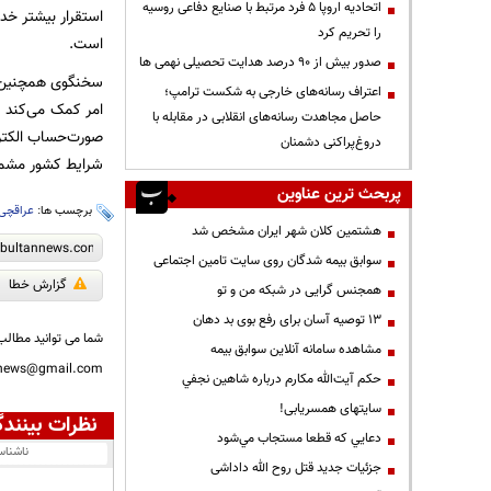
اتحادیه اروپا ۵ فرد مرتبط با صنایع دفاعی روسیه
استقرار بیشتر خد
را تحریم کرد
است.
صدور بیش از ۹۰ درصد هدایت تحصیلی نهمی ها
سخنگوی همچنین با
اعتراف رسانه‌های خارجی به شکست ترامپ؛
امر کمک می‌کند م
حاصل مجاهدت رسانه‌های انقلابی در مقابله با
صورت‌حساب الکترو
دروغ‌پراکنی دشمنان
شرایط کشور مشمو
پربحث ترین عناوین
برچسب ها:
عراقچی
هشتمین کلان شهر ایران مشخص شد
سوابق بیمه شدگان روی سایت تامین اجتماعی
گزارش خطا
همجنس گرایی در شبکه من و تو
13 توصیه آسان برای رفع بوی بد دهان
شما می توانید مطالب 
مشاهده سامانه آنلاين سوابق بیمه
nnews@gmail.com
حكم آيت‌الله مكارم درباره شاهين نجفي
سایتهای همسریابی!
نظرات بینندگ
دعايي كه قطعا مستجاب مي‌شود
ناشنا
جزئیات جدید قتل روح الله داداشی