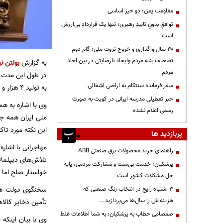
مقاومت یمن؛ دو خیز اساسی
توافقِ بدونِ تاییدِ رهبری؛ تنها یک قراردادِ بی‌ارزش
است
۳۰ سال واگذاری و خروج ثروت ملی؛ گام دوم
تضعیف بنیه مردم وایجاد نارضایتی در بین احاد
به گزارش
بولتن نی
مردم
سفر فرمانده سنتکام به اراضی اشغالی
به تولید ۴ هزار و ۵۰۰ مگاوات انرژی خورشیدی رسیده‌ایم.
خبر تعطیلی مدرسه ایرانی در کویت به صورت
وی با اشاره به هم
رسمی اعلام نشده
ملی ایران همه جری
این نکته مورد تا
پربازدید ها
مهاجرانی با اشار
راهنمای خرید محصولات برق صنعتی ABB
تلاش‌های دیپلمات
پزشکیان: خدمت بی‌منت و مشارکت مردمی، پایه
خواستار صلح اما 
حل مشکلات کشور است
سخنگوی دولت همچ
3 اشتباه رایج در انتخاب رنگ صنعتی که
هزینه‌اش را سال‌ها می‌پردازید...
تأمین ذخایر کالا
صمصامی خطاب به پزشکیان: به شما اطلاعات غلط