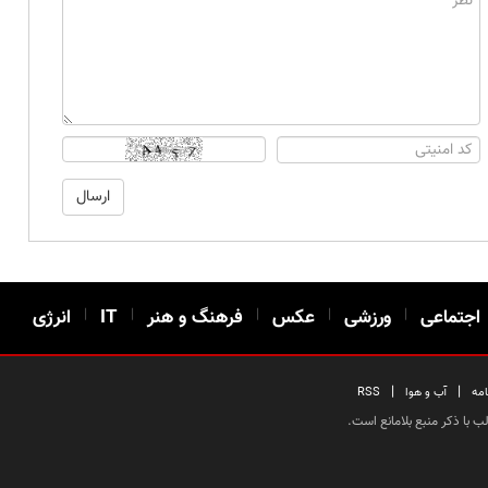
اجتماعی
|
ورزشی
|
عکس
|
فرهنگ و هنر
|
IT
|
انرژی
|
|
امه
آب و هوا
RSS
 با ذکر منبع بلامانع است.