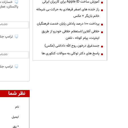
آموزش ساخت Apple ID برای کاربران ایرانی
پاکستان، عمان
راز خنده های اصغر فرهادی به حرکت بی شرمانه
خانم بازیگر + عکس
پرداخت ۱۰۰ درصد پاداش پایان خدمت فرهنگیان
ناشنا
خلافی آنلاین/استعلام خلافی خودرو از طریق
ترامپ جنایت
اینترنت، پیام کوتاه ، تلفن
جسدغرق درخون روح الله داداشی (عکس)
پاسخ های دکتر توکلی به سوالات کنکوری ها
ناشنا
ترامپ جنای
نظر شما
نام
ایمیل
* نظر