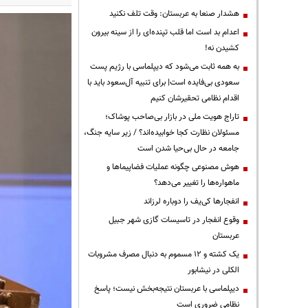
هشدار صنعا به عربستان: وقت تلف نکنید
اعدام بد است اما قلب تپنده‌ای را از سینه بیرون
کشیدن نه!
به همه ثابت می‌شود که دیپلماسی با رژیم پست
سعودی بی‌فایده است| برای تنبیه آل‌سعود باید با
اقدام نظامی تحقیرشان کنیم
تاراج هویت ملی در بازار بی‌صاحب پوشاک؛
مسئولان نظارت کجا خوابیده‌اند؟ / زیر سایه جنگ،
جامعه در حال بی‌حیا شدن است
هوش مصنوعی چگونه عملیات فضاپیماها و
ماهواره‌ها را تغییر می‌دهد؟
انفجارها کی‌یف را دوباره لرزاند
وقوع انفجار در تاسیسات گازی شهر جبیل
عربستان
یک کشته و ۱۲ مسموم به دنبال مصرف مشروبات
الکلی در نیشابور
دیپلماسی با عربستان نتیجه‌بخش نیست؛ پاسخ
نظامی ضروری است