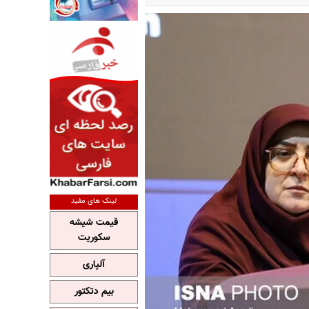
لینک های مفید
قیمت شیشه
سکوریت
آلپاری
بیم دتکتور