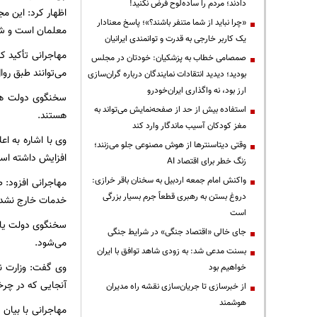
دادند؛ مردم را ساده‌لوح فرض نکنید!
اظهار کرد: این مج
«چرا نباید از شما متنفر باشند؟»؛ پاسخ معنادار
معلمان است و شور
یک کاربر خارجی به قدرت و توانمندی ایرانیان
مهاجرانی تأکید ک
صمصامی خطاب به پزشکیان: خودتان در مجلس
می‌توانند طبق روال
بودید؛ دیدید انتقادات نمایندگان درباره گران‌سازی
ارز بود، نه واگذاری ایران‌خودرو
سخنگوی دولت همچ
استفاده بیش از حد از صفحه‌نمایش می‌تواند به
هستند.
مغز کودکان آسیب ماندگار وارد کند
وی با اشاره به ا
وقتی دیتاسنترها از هوش مصنوعی جلو می‌زنند؛
افزایش داشته اس
زنگ خطر برای اقتصاد AI
واکنش امام جمعه اردبیل به سخنان باقر خرازی:
دروغ بستن به رهبری قطعاً جرم بسیار بزرگی
خدمات خارج نشد و
است
سخنگوی دولت یادآ
جای خالی «اقتصاد جنگی» در شرایط جنگی
می‌شود.
بسنت مدعی شد: به زودی شاهد توافق با ایران
وی گفت: وزارت نف
خواهیم بود
آنجایی که در چرخ
از خبرسازی تا جریان‌سازی نقشه راه مدیران
هوشمند
مهاجرانی با بیان 