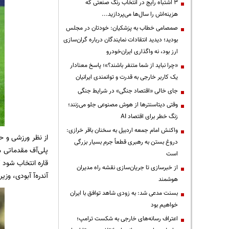
3 اشتباه رایج در انتخاب رنگ صنعتی که
هزینه‌اش را سال‌ها می‌پردازید...
صمصامی خطاب به پزشکیان: خودتان در مجلس
بودید؛ دیدید انتقادات نمایندگان درباره گران‌سازی
ارز بود، نه واگذاری ایران‌خودرو
«چرا نباید از شما متنفر باشند؟»؛ پاسخ معنادار
یک کاربر خارجی به قدرت و توانمندی ایرانیان
جای خالی «اقتصاد جنگی» در شرایط جنگی
وقتی دیتاسنترها از هوش مصنوعی جلو می‌زنند؛
زنگ خطر برای اقتصاد AI
واکنش امام جمعه اردبیل به سخنان باقر خرازی:
از نظر ورزشی و حق
دروغ بستن به رهبری قطعاً جرم بسیار بزرگی
است
قاره انتخاب شود 
از خبرسازی تا جریان‌سازی نقشه راه مدیران
آندره‌آ آبودی، وزی
هوشمند
بسنت مدعی شد: به زودی شاهد توافق با ایران
خواهیم بود
اعتراف رسانه‌های خارجی به شکست ترامپ؛