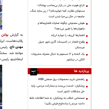
تاراج هویت ملی در بازار بی‌صاحب پوشاک؛
مسئولان نظارت کجا خوابیده‌اند؟ / زیر سایه جنگ،
جامعه در حال بی‌حیا شدن است
هوش مصنوعی چگونه عملیات فضاپیماها و
ماهواره‌ها را تغییر می‌دهد؟
به گزارش
بولتن ن
انفجارها کی‌یف را دوباره لرزاند
رقابت‌هاست. ایران
وقوع انفجار در تاسیسات گازی شهر جبیل
مهدی تاج
، رئیس ف
عربستان
مواجه شد. سخنگوی
یک کشته و ۱۲ مسموم به دنبال مصرف مشروبات
اینفانتینو، رئیس ف
الکلی در نیشابور
پربازدید ها
راهنمای خرید محصولات برق صنعتی ABB
پزشکیان: خدمت بی‌منت و مشارکت مردمی، پایه
حل مشکلات کشور است
صمصامی خطاب به پزشکیان: به شما اطلاعات غلط
دادند؛ مردم را ساده‌لوح فرض نکنید!