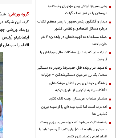
یحیی سریع: ارتش یمن مزدوران وابسته به
عربستان را در تعز هدف گرفت
گروه ورزشی
:
شبکه خبری 
کرد. این شبکه در
دیدار و گفتگوی رئیس‌جمهور با رهبر معظم انقلاب
درباره مسائل اقتصادی و نظامی کشور
رویداد ورزشی جهان
حمله مسلحانه به قهوه‌خانه‌ای در زاهدان؛ ۲ نفر
جان باختند
اقدام را نمونه‌ا
نماینده ای که به دلیل مشکلات مالی موبایلش را
فروخت
۵ متهم در پرونده قتل حمیدرضا رجب‌زاده دستگیر
شدند/ یک زن در میان دستگیرشدگان + جزئیات
واشنگتن درحال بررسی انتقال موشک‌های
«آتاکامس» به اوکراین از طریق ترکیه
هشدار صنعا به عربستان: وقت تلف نکنید
اعدام بد است اما قلب تپنده‌ای را از سینه بیرون
کشیدن نه!
به همه ثابت می‌شود که دیپلماسی با رژیم پست
سعودی بی‌فایده است| برای تنبیه آل‌سعود باید با
اقدام نظامی تحقیرشان کنیم