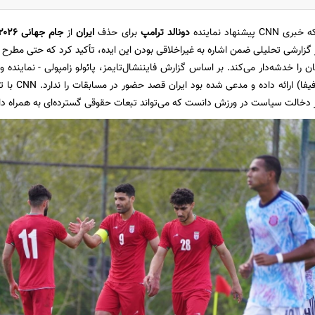
CNN پیشنهاد نماینده
دونالد ترامپ
برای حذف
ایران
از
جام جهانی ۲۰۲۶
 گزارشی تحلیلی ضمن اشاره به غیراخلاقی بودن این ایده، تأکید کرد که حتی مطرح 
 را خدشه‌دار می‌کند. بر اساس گزارش فایننشال‌تایمز، پائولو زامپولی - نماینده وی
اینفانتینو (ر
ی از دخالت سیاست در ورزش دانست که می‌تواند تبعات حقوقی گسترده‌ای به همراه دا