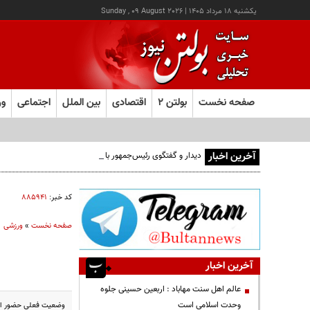
يکشنبه ۱۸ مرداد ۱۴۰۵
|
Sunday , 09 August 2026
صفحه نخست
بولتن ۲
اقتصادی
بین الملل
اجتماعی
ور
آخرین اخبار
دیدار و گفتگوی رئیس‌جمهور با رهبر معظم انقلاب درباره مسائل
کد خبر:
۸۸۵۹۴۱
صفحه نخست
»
ورزشی
آخرین اخبار
عالم اهل سنت مهاباد : اربعین حسینی جلوه
وحدت اسلامی است
وضعیت فعلی حضور ایر