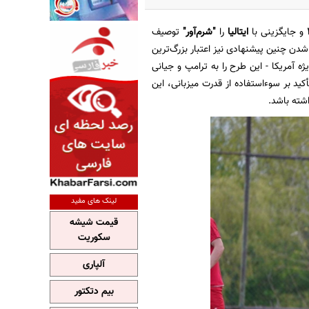
و جایگزینی با
ایتالیا
را
"شرم‌آور"
توصیف
شدن چنین پیشنهادی نیز اعتبار بزرگ‌ترین
ژه آمریکا - این طرح را به ترامپ و جیانی
ئیس فیفا) ارائه داده و مدعی شده بود ایران قصد حضور در مسابقات را ندارد. CNN با تأکید بر سوءاستفاده از قدرت میزبانی، این
شته باشد.
لینک های مفید
قیمت شیشه
سکوریت
آلپاری
بیم دتکتور