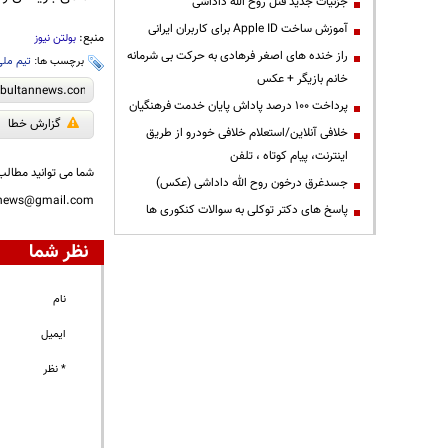
جزئیات جدید قتل روح الله داداشی
آموزش ساخت Apple ID برای کاربران ایرانی
منبع:
بولتن نیوز
راز خنده های اصغر فرهادی به حرکت بی شرمانه
برچسب ها:
تیم ملی
خانم بازیگر + عکس
پرداخت ۱۰۰ درصد پاداش پایان خدمت فرهنگیان
گزارش خطا
خلافی آنلاین/استعلام خلافی خودرو از طریق
اینترنت، پیام کوتاه ، تلفن
شما می توانید مطالب 
جسدغرق درخون روح الله داداشی (عکس)
nnews@gmail.com
پاسخ های دکتر توکلی به سوالات کنکوری ها
نظر شما
نام
ایمیل
* نظر