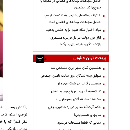
حاصل مجاهدت رسانه‌های انقلابی در مقابله با
دروغ‌پراکنی دشمنان
اعتراف رسانه‌های خارجی به شکست ترامپ
حاصل مجاهدت رسانه‌های انقلابی است
مبادا اختیار تنگه هرمز را به دشمن بدهید
اتاق پول دولت در دل بورس؛ مستمری
بازنشستگان، وثیقه بازی بزرگ‌ها
پربحث ترین عناوین
هشتمین کلان شهر ایران مشخص شد
سوابق بیمه شدگان روی سایت تامین اجتماعی
همجنس گرایی در شبکه من و تو
13 توصیه آسان برای رفع بوی بد دهان
مشاهده سامانه آنلاين سوابق بیمه
واکنش رسمی مقامات آمریکایی پس از 
حكم آيت‌الله مكارم درباره شاهين نجفي
ترامپ
اعلام کرد: 
سایتهای همسریابی!
فکر کنم" که با خ
دعايي كه قطعا مستجاب مي‌شود
تمامی بازیکنان و