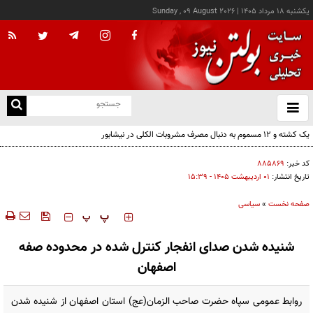
يکشنبه ۱۸ مرداد ۱۴۰۵
|
Sunday , 09 August 2026
از
و
ته
یک کشته و ۱۲ مسموم به دنبال مصرف مشروبات الکلی در نیشابور
ن
نو
کد خبر:
۸۸۵۸۶۹
تاریخ انتشار:
۰۱ ارديبهشت ۱۴۰۵ - ۱۵:۳۹
صفحه نخست
»
سیاسی
‍‍‍ پ
پ
شنیده شدن صدای انفجار کنترل شده در محدوده صفه
اصفهان
روابط عمومی سپاه حضرت صاحب‌ الزمان(عج) استان اصفهان از شنیده شدن