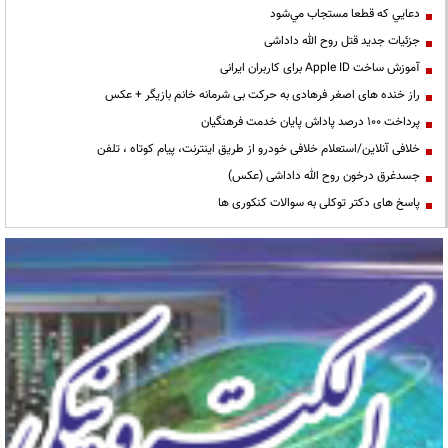
دعايي كه قطعا مستجاب مي‌شود
جزئیات جدید قتل روح الله داداشی
آموزش ساخت Apple ID برای کاربران ایرانی
راز خنده های اصغر فرهادی به حرکت بی شرمانه خانم بازیگر + عکس
پرداخت ۱۰۰ درصد پاداش پایان خدمت فرهنگیان
خلافی آنلاین/استعلام خلافی خودرو از طریق اینترنت، پیام کوتاه ، تلفن
جسدغرق درخون روح الله داداشی (عکس)
پاسخ های دکتر توکلی به سوالات کنکوری ها