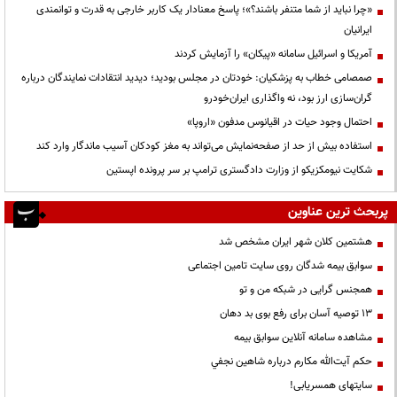
«چرا نباید از شما متنفر باشند؟»؛ پاسخ معنادار یک کاربر خارجی به قدرت و توانمندی
ایرانیان
آمریکا و اسرائیل سامانه «پیکان» را آزمایش کردند
صمصامی خطاب به پزشکیان: خودتان در مجلس بودید؛ دیدید انتقادات نمایندگان درباره
گران‌سازی ارز بود، نه واگذاری ایران‌خودرو
احتمال وجود حیات در اقیانوس مدفون «اروپا»
استفاده بیش از حد از صفحه‌نمایش می‌تواند به مغز کودکان آسیب ماندگار وارد کند
شکایت نیومکزیکو از وزارت دادگستری ترامپ بر سر پرونده اپستین
پربحث ترین عناوین
هشتمین کلان شهر ایران مشخص شد
سوابق بیمه شدگان روی سایت تامین اجتماعی
همجنس گرایی در شبکه من و تو
13 توصیه آسان برای رفع بوی بد دهان
مشاهده سامانه آنلاين سوابق بیمه
حكم آيت‌الله مكارم درباره شاهين نجفي
سایتهای همسریابی!