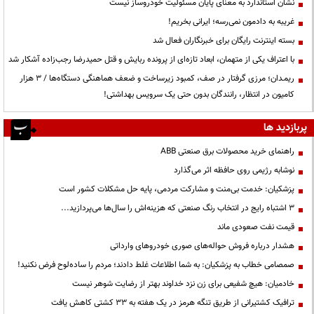
نشان استاندارد به معنای پایان مسئولیت خودروساز نیست
غریبه به دادمون نمی‌رسه؛ ایرانی بخریم!
بسته اینترنت رایگان برای خبرنگاران فعال شد
با اعتراف یکی از متهمان، ابعاد تازه‌ای از پرونده ربایش و قتل حمیدرضا رجب‌زاده آشکار شد
ریمـدان؛ مرزی گرفتار در صف، کمبود زیرساخت و ضعف هماهنگی دستگاه‌ها / ۳ هزار
کامیون در انتظار، رانندگان بدون حتی یک سرویس بهداشتی!
پربازدید ها
راهنمای خرید محصولات برق صنعتی ABB
نوشابه رژیمی روی حافظه اثر می‌گذارد
پزشکیان: خدمت بی‌منت و مشارکت مردمی، پایه حل مشکلات کشور است
3 اشتباه رایج در انتخاب رنگ صنعتی که هزینه‌اش را سال‌ها می‌پردازید...
قیمت نفت صعودی ماند
هشدار درباره فروش حواله‌های صوری خودروهای وارداتی
صمصامی خطاب به پزشکیان: به شما اطلاعات غلط دادند؛ مردم را ساده‌لوح فرض نکنید!
خادمیان: هیچ شفیعی برای زن نزد خداوند بهتر از رضایت شوهر نیست
ترافیک کشتیرانی از طریق تنگه هرمز در یک هفته به ۳۳ کشتی کاهش یافت