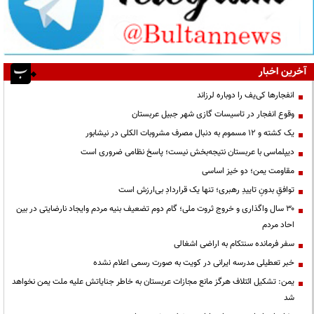
آخرین اخبار
انفجارها کی‌یف را دوباره لرزاند
وقوع انفجار در تاسیسات گازی شهر جبیل عربستان
یک کشته و ۱۲ مسموم به دنبال مصرف مشروبات الکلی در نیشابور
دیپلماسی با عربستان نتیجه‌بخش نیست؛ پاسخ نظامی ضروری است
مقاومت یمن؛ دو خیز اساسی
توافقِ بدونِ تاییدِ رهبری؛ تنها یک قراردادِ بی‌ارزش است
۳۰ سال واگذاری و خروج ثروت ملی؛ گام دوم تضعیف بنیه مردم وایجاد نارضایتی در بین
احاد مردم
سفر فرمانده سنتکام به اراضی اشغالی
خبر تعطیلی مدرسه ایرانی در کویت به صورت رسمی اعلام نشده
یمن: تشکیل ائتلاف هرگز مانع مجازات عربستان به خاطر جنایاتش علیه ملت یمن نخواهد
شد