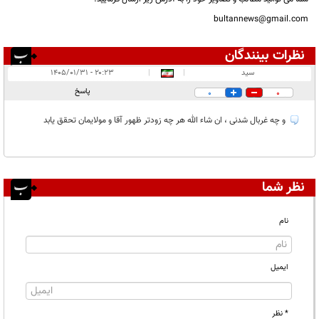
bultannews@gmail.com
نظرات بینندگان
انتشار یافته:
۱
سید
|
|
۲۰:۲۳ - ۱۴۰۵/۰۱/۳۱
در انتظار بررسی:
پاسخ
0
0
غیر قابل انتشار:
و چه غربال شدنی ، ان شاء الله هر چه زودتر ظهور آقا و مولایمان تحقق یابد
نظر شما
نام
ایمیل
* نظر