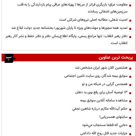
مقاومت عراق؛ بازیگری فراتر از مرزها | پهپادهای عراقی پیام بازدارندگی را به قلب
سرزمین‌های اشغالی رساندند
‌امنیت شغلی، مطالبه اصلی نیروهای شرکتی است
تمدید همه مجوزها و مهلت‌های ویژه تا پایان شهریور؛ بخشنامه جدید دولت ابلاغ شد
دفتر رهبر انقلاب: تنها مراجع رسمی، پایگاه اطلاع‌رسانی دفتر و دفتر حفظ و نشر آثار رهبر
انقلاب است
پربحث ترین عناوین
هشتمین کلان شهر ایران مشخص شد
سوابق بیمه شدگان روی سایت تامین اجتماعی
همجنس گرایی در شبکه من و تو
13 توصیه آسان برای رفع بوی بد دهان
مشاهده سامانه آنلاين سوابق بیمه
حكم آيت‌الله مكارم درباره شاهين نجفي
سایتهای همسریابی!
دعايي كه قطعا مستجاب مي‌شود
جزئیات جدید قتل روح الله داداشی