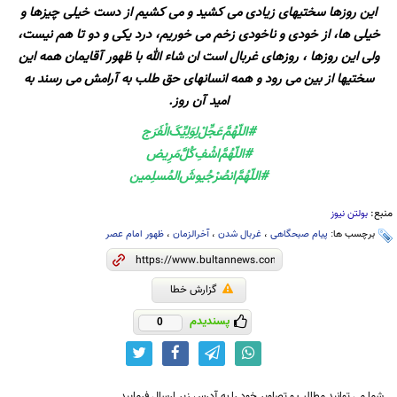
این روزها سختیهای زیادی می کشید و می کشیم از دست خیلی چیزها و
خیلی ها، از خودی و ناخودی زخم می خوریم، درد یکی و دو تا هم نیست،
ولی این روزها ، روزهای غربال است ان شاء الله با ظهور آقایمان همه این
سختیها از بین می رود و همه انسانهای حق طلب به آرامش می رسند به
امید آن روز.
#اللّهُمَّ‌عَجِّلْ‌لِوَلِيِّکَ‌الْفَرَج
#اللّهُمَّ‌اشْفِ‌کُلَّ‌مَرِیض
#اللّهُمَّ‌انصُرْ‌جُیوشَ‌المُسلِمین
منبع:
بولتن نیوز
برچسب ها:
پیام صبحگاهی
،
غربال شدن
،
آخرالزمان
،
ظهور امام عصر
گزارش خطا
پسندیدم
0
شما می توانید مطالب و تصاویر خود را به آدرس زیر ارسال فرمایید.