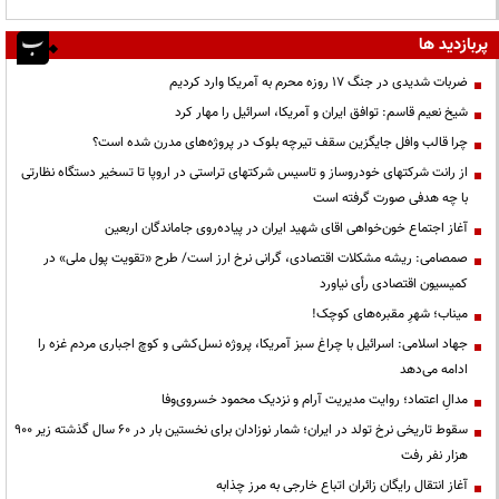
پربازدید ها
ضربات شدیدی در جنگ ۱۷ روزه محرم به آمریکا وارد کردیم
شیخ نعیم قاسم: توافق ایران و آمریکا، اسرائیل را مهار کرد
چرا قالب وافل جایگزین سقف تیرچه بلوک در پروژه‌های مدرن شده است؟
از رانت‌ شرکتهای خودروساز و تاسیس شرکتهای تراستی در اروپا تا تسخیر دستگاه نظارتی
با چه هدفی صورت گرفته است
آغاز اجتماع خون‌خواهی اقای شهید ایران در پیاده‌روی جاماندگان اربعین
صمصامی: ریشه مشکلات اقتصادی، گرانی نرخ ارز است/ طرح «تقویت پول ملی» در
کمیسیون اقتصادی رأی نیاورد
میناب؛ شهرِ مقبره‌های کوچک!
جهاد اسلامی: اسرائیل با چراغ سبز آمریکا، پروژه نسل‌کشی و کوچ اجباری مردم غزه را
ادامه می‌دهد
مدالِ اعتماد؛ روایت مدیریت آرام و نزدیک محمود خسروی‌وفا
سقوط تاریخی نرخ تولد در ایران؛ شمار نوزادان برای نخستین بار در ۶۰ سال گذشته زیر ۹۰۰
هزار نفر رفت
آغاز انتقال رایگان زائران اتباع خارجی به مرز چذابه