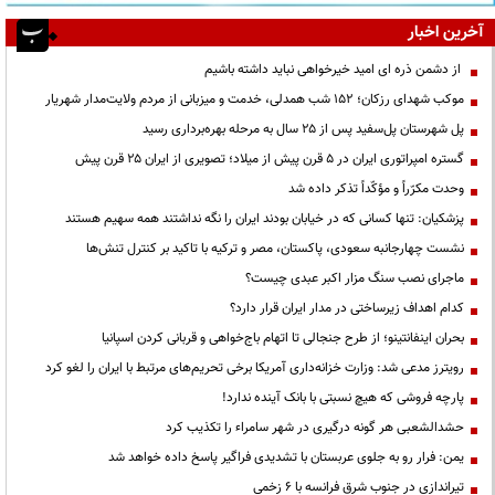
آخرین اخبار
از دشمن ذره ای امید خیرخواهی نباید داشته باشیم
موکب شهدای رزکان؛ ۱۵۲ شب همدلی، خدمت و میزبانی از مردم ولایت‌مدار شهریار
پل شهرستان پل‌سفید پس از ۲۵ سال به مرحله بهره‌برداری رسید
گستره امپراتوری ایران در ۵ قرن پیش از میلاد؛ تصویری از ایران ۲۵ قرن پیش
وحدت مکرّراً و مؤکّداً تذکر داده شد
پزشکیان: تنها کسانی که در خیابان بودند ایران را نگه نداشتند همه سهیم هستند
نشست چهارجانبه سعودی، پاکستان، مصر و ترکیه با تاکید بر کنترل تنش‌ها
ماجرای نصب سنگ مزار اکبر عبدی چیست؟
کدام اهداف زیرساختی در مدار ایران قرار دارد؟
بحران اینفانتینو؛ از طرح جنجالی تا اتهام باج‌خواهی و قربانی کردن اسپانیا
رویترز مدعی شد: وزارت خزانه‌داری آمریکا برخی تحریم‌های مرتبط با ایران را لغو کرد
پارچه فروشی که هیچ نسبتی با بانک آینده ندارد!
حشدالشعبی هر گونه درگیری در شهر سامراء را تکذیب کرد
یمن: فرار رو به جلوی عربستان با تشدیدی فراگیر پاسخ داده خواهد شد
تیراندازی در جنوب شرق فرانسه با ۶ زخمی