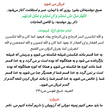
غربال می شوید
️صبح دوشنبه‌تان بخیر؛ روزی که با ایمان، صبر و استقامت آغاز می‌شود.
اللّهُمَّ صَلِّ عَلَى مُحَمَّدٍ وَ آلِ مُحَمَّدٍ وَ عَجِّلْ فَرَجَهُم
ذکر روز دوشنبه: یـا قاضیَ الحاجات
امام صادق (ع) فرمودند:
و الله لتكسرن كسر الزجاج و إن الزجاج يعاد فيعود كما كان و الله لتكسرن
كسر الفخار و إن الفخار لا يعود كما كان و الله لتميزن و الله لتمحصن و الله
لتغربلن كما يغربل الزؤان من القمح
به خدا قسم مانند شكستن شیشه شكسته می شوید و بدرستی كه شیشه
بازگردانده می شود و به همانگونه كه بوده است بر می گردد و به خدا قسم
شما مانند كوزه ها شكسته می شوید و همانا كه كوزه همانگونه كه بوده
است بر نمی گردد به خدا قسم شما از همدیگر جدا می شوید به خدا قسم
شما را خالص می شوید به خدا قسم شما را مانند غربال كردن تلخه گندم از
گندم غربال می شوید.
الغیبه، شیخ طوسی ص۳۴۰
عزیزان:
ما باید سعی کنیم زمینه دورانی که آرزویش را داریم آماده کنیم می دانم